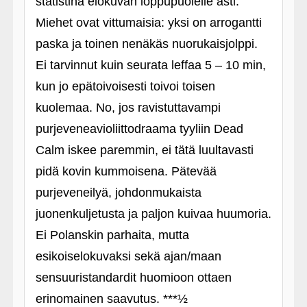
statistina elokuvan loppupuolelle asti.
Miehet ovat vittumaisia: yksi on arrogantti
paska ja toinen nenäkäs nuorukaisjolppi.
Ei tarvinnut kuin seurata leffaa 5 – 10 min,
kun jo epätoivoisesti toivoi toisen
kuolemaa. No, jos ravistuttavampi
purjeveneavioliittodraama tyyliin Dead
Calm iskee paremmin, ei tätä luultavasti
pidä kovin kummoisena. Pätevää
purjeveneilyä, johdonmukaista
juonenkuljetusta ja paljon kuivaa huumoria.
Ei Polanskin parhaita, mutta
esikoiselokuvaksi sekä ajan/maan
sensuuristandardit huomioon ottaen
erinomainen saavutus. ***½