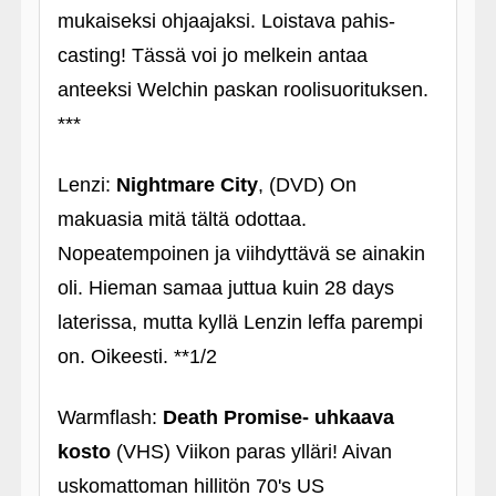
mukaiseksi ohjaajaksi. Loistava pahis-
casting! Tässä voi jo melkein antaa
anteeksi Welchin paskan roolisuorituksen.
***
Lenzi:
Nightmare City
, (DVD) On
makuasia mitä tältä odottaa.
Nopeatempoinen ja viihdyttävä se ainakin
oli. Hieman samaa juttua kuin 28 days
laterissa, mutta kyllä Lenzin leffa parempi
on. Oikeesti. **1/2
Warmflash:
Death Promise- uhkaava
kosto
(VHS) Viikon paras ylläri! Aivan
uskomattoman hillitön 70's US