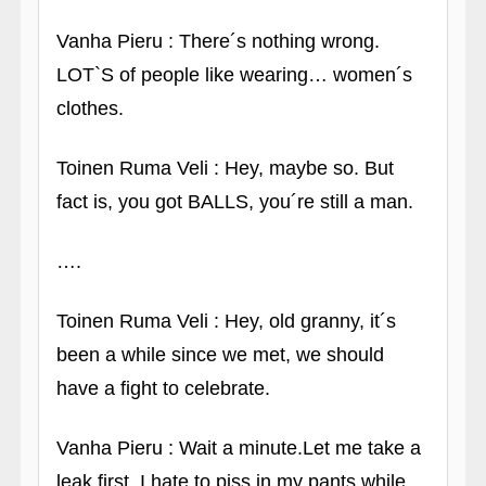
Vanha Pieru : There´s nothing wrong.
LOT`S of people like wearing… women´s
clothes.
Toinen Ruma Veli : Hey, maybe so. But
fact is, you got BALLS, you´re still a man.
….
Toinen Ruma Veli : Hey, old granny, it´s
been a while since we met, we should
have a fight to celebrate.
Vanha Pieru : Wait a minute.Let me take a
leak first, I hate to piss in my pants while