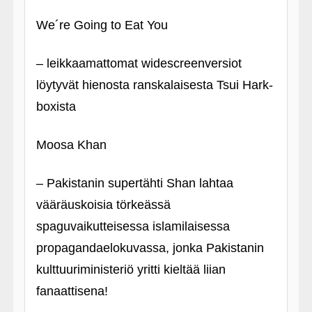
We´re Going to Eat You
– leikkaamattomat widescreenversiot
löytyvät hienosta ranskalaisesta Tsui Hark-
boxista
Moosa Khan
– Pakistanin supertähti Shan lahtaa
vääräuskoisia törkeässä
spaguvaikutteisessa islamilaisessa
propagandaelokuvassa, jonka Pakistanin
kulttuuriministeriö yritti kieltää liian
fanaattisena!