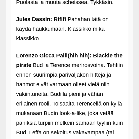
Puolasta ja muuta scheissea. Tykkäsin.
Jules Dassin: Rififi
Pahahan tätä on
käydä haukkumaan. Klassikko mikä
klassikko.
Lorenzo Gicca Palli(hih hih): Blackie the
pirate
Bud ja Terence merirosvoina. Tehtiin
ennen suurimpia parivaljakon hittejä ja
hahmot eivät varmaan olleet vielä niin
vakiintuneita. Budilla pieni ja vähän
erilainen rooli. Toisaalta Terencellä on kyllä
mukanaan Budin look-a-like, joka vetää
pahiksia turpiin melkein samaan tyyliin kuin
Bud. Leffa on sekoitus vakavampaa (tai