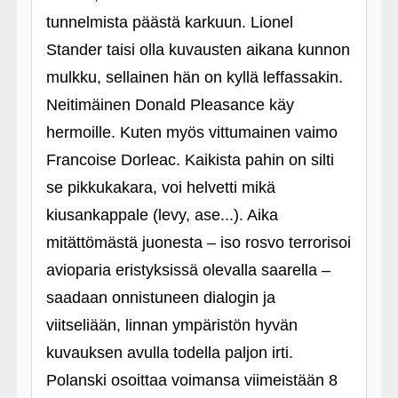
tunnelmista päästä karkuun. Lionel
Stander taisi olla kuvausten aikana kunnon
mulkku, sellainen hän on kyllä leffassakin.
Neitimäinen Donald Pleasance käy
hermoille. Kuten myös vittumainen vaimo
Francoise Dorleac. Kaikista pahin on silti
se pikkukakara, voi helvetti mikä
kiusankappale (levy, ase...). Aika
mitättömästä juonesta – iso rosvo terrorisoi
avioparia eristyksissä olevalla saarella –
saadaan onnistuneen dialogin ja
viitseliään, linnan ympäristön hyvän
kuvauksen avulla todella paljon irti.
Polanski osoittaa voimansa viimeistään 8