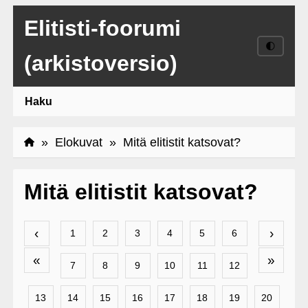
Elitisti-foorumi
🌓
(arkistoversio)
Haku
»
Elokuvat
» Mitä elitistit katsovat?
Mitä elitistit katsovat?
‹
›
1
2
3
4
5
6
«
»
7
8
9
10
11
12
13
14
15
16
17
18
19
20