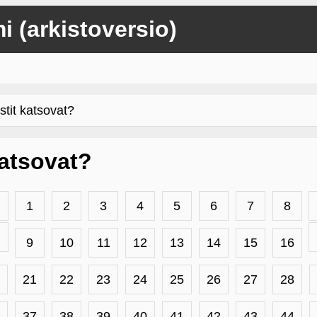
mi (arkistoversio)
stit katsovat?
 katsovat?
1
2
3
4
5
6
7
8
9
10
11
12
13
14
15
16
21
22
23
24
25
26
27
28
37
38
39
40
41
42
43
44