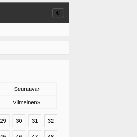
🌓
›
Seuraava
»
Viimeinen
29
30
31
32
45
46
47
48