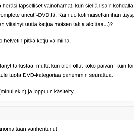
 heräsi lapselliset vainoharhat, kun siellä Ilsain kohdalla
complete uncut"-DVD:tä. Kai nuo kotimaisetkin ihan täysp
n viitsinyt uutta ketjua moisen takia aloittaa...)?
helvetin pitkä ketju valmiina.
pitänyt tarkistaa, mutta kun olen ollut koko päivän "kuin toi
 tule tuota DVD-kategoriaa pahemmin seurattua.
minullekin) ja loppuun käsitelty.
sanomaltaan vanhentunut