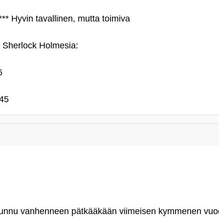
** Hyvin tavallinen, mutta toimiva
a Sherlock Holmesia:
6
945
i tunnu vanhenneen pätkääkään viimeisen kymmenen vuode