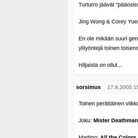
Turturro jäävät "pääosis
Jing Wong & Corey Yue
En ole mikään suuri gen
ylilyöntejä toinen toise
Hiljaista on ollut...
sorsimus
17.8.2005 1
Toinen perättäinen viik
Joku:
Mister Deathman
Martino:
All the Colors