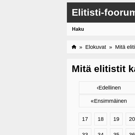
Elitisti-fooru
Haku
»
Elokuvat
» Mitä eliti
Mitä elitistit
‹
Edellinen
«
Ensimmäinen
17
18
19
20
33
34
35
36