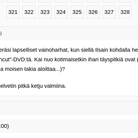
321
322
323
324
325
326
327
328
9
räsi lapselliset vainoharhat, kun siellä Ilsain kohdalla h
ncut"-DVD:tä. Kai nuo kotimaisetkin ihan täyspitkiä ovat
ua moisen takia aloittaa...)?
vetin pitkä ketju valmiina.
:00)