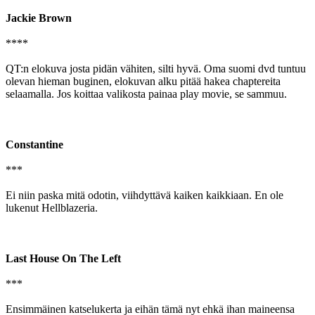
Jackie Brown
****
QT:n elokuva josta pidän vähiten, silti hyvä. Oma suomi dvd tuntuu
olevan hieman buginen, elokuvan alku pitää hakea chaptereita
selaamalla. Jos koittaa valikosta painaa play movie, se sammuu.
Constantine
***
Ei niin paska mitä odotin, viihdyttävä kaiken kaikkiaan. En ole
lukenut Hellblazeria.
Last House On The Left
***
Ensimmäinen katselukerta ja eihän tämä nyt ehkä ihan maineensa