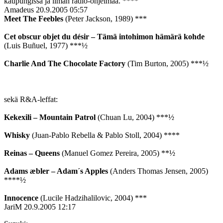
kaupungissa ja ilman radio-ohjelmaa. ****
Amadeus
20.9.2005 05:57
Meet The Feebles
(Peter Jackson, 1989) ***
Cet obscur objet du désir – Tämä intohimon hämärä kohde
(Luis Buñuel, 1977) ***½
Charlie And The Chocolate Factory
(Tim Burton, 2005) ***½
sekä R&A-leffat:
Kekexili – Mountain Patrol
(Chuan Lu, 2004) ***½
Whisky
(Juan-Pablo Rebella & Pablo Stoll, 2004) ****
Reinas – Queens
(Manuel Gomez Pereira, 2005) **½
Adams æbler – Adam´s Apples
(Anders Thomas Jensen, 2005)
****½
Innocence
(Lucile Hadzihalilovic, 2004) ***
JariM
20.9.2005 12:17