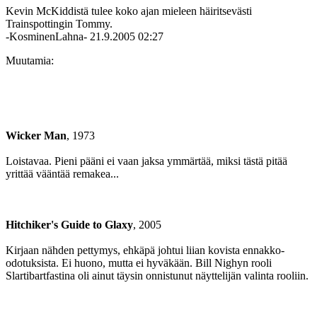
Kevin McKiddistä tulee koko ajan mieleen häiritsevästi
Trainspottingin Tommy.
-KosminenLahna-
21.9.2005 02:27
Muutamia:
Wicker Man
, 1973
Loistavaa. Pieni pääni ei vaan jaksa ymmärtää, miksi tästä pitää
yrittää vääntää remakea...
Hitchiker's Guide to Glaxy
, 2005
Kirjaan nähden pettymys, ehkäpä johtui liian kovista ennakko-
odotuksista. Ei huono, mutta ei hyväkään. Bill Nighyn rooli
Slartibartfastina oli ainut täysin onnistunut näyttelijän valinta rooliin.