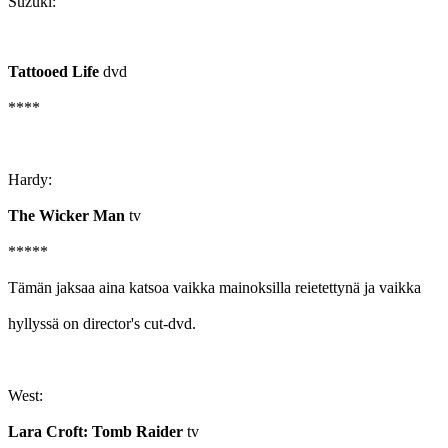
Suzuki:
Tattooed Life
dvd
****
Hardy:
The Wicker Man
tv
*****
Tämän jaksaa aina katsoa vaikka mainoksilla reietettynä ja vaikka
hyllyssä on director's cut-dvd.
West:
Lara Croft: Tomb Raider
tv