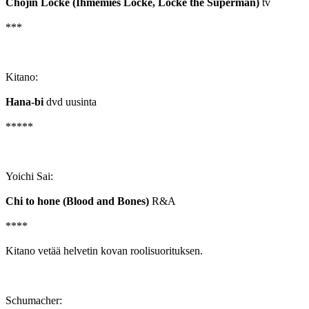
Chojin Locke (Ihmemies Locke, Locke the Superman)
tv
***
Kitano:
Hana-bi
dvd uusinta
*****
Yoichi Sai:
Chi to hone (Blood and Bones)
R&A
****
Kitano vetää helvetin kovan roolisuorituksen.
Schumacher: