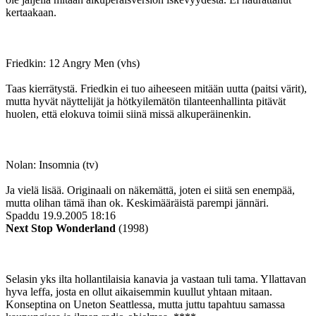
kertaakaan.
Friedkin: 12 Angry Men (vhs)
Taas kierrätystä. Friedkin ei tuo aiheeseen mitään uutta (paitsi värit),
mutta hyvät näyttelijät ja hötkyilemätön tilanteenhallinta pitävät
huolen, että elokuva toimii siinä missä alkuperäinenkin.
Nolan: Insomnia (tv)
Ja vielä lisää. Originaali on näkemättä, joten ei siitä sen enempää,
mutta olihan tämä ihan ok. Keskimääräistä parempi jännäri.
Spaddu
19.9.2005 18:16
Next Stop Wonderland
(1998)
Selasin yks ilta hollantilaisia kanavia ja vastaan tuli tama. Yllattavan
hyva leffa, josta en ollut aikaisemmin kuullut yhtaan mitaan.
Konseptina on Uneton Seattlessa, mutta juttu tapahtuu samassa