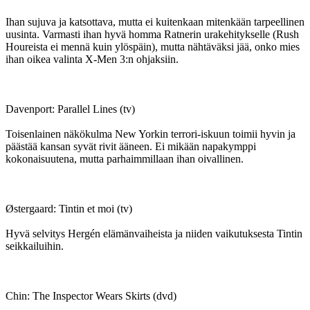
Ihan sujuva ja katsottava, mutta ei kuitenkaan mitenkään tarpeellinen
uusinta. Varmasti ihan hyvä homma Ratnerin urakehitykselle (Rush
Houreista ei mennä kuin ylöspäin), mutta nähtäväksi jää, onko mies
ihan oikea valinta X-Men 3:n ohjaksiin.
Davenport: Parallel Lines (tv)
Toisenlainen näkökulma New Yorkin terrori-iskuun toimii hyvin ja
päästää kansan syvät rivit ääneen. Ei mikään napakymppi
kokonaisuutena, mutta parhaimmillaan ihan oivallinen.
Østergaard: Tintin et moi (tv)
Hyvä selvitys Hergén elämänvaiheista ja niiden vaikutuksesta Tintin
seikkailuihin.
Chin: The Inspector Wears Skirts (dvd)