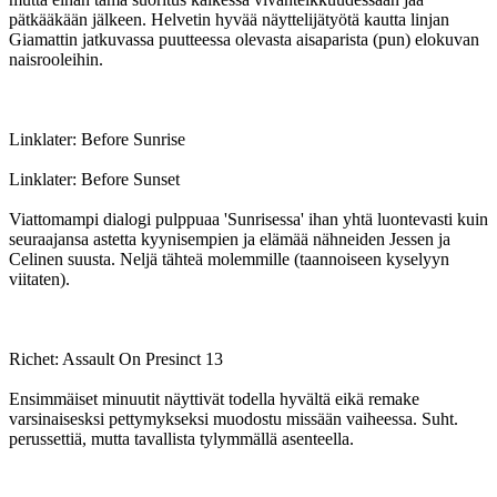
pätkääkään jälkeen. Helvetin hyvää näyttelijätyötä kautta linjan
Giamattin jatkuvassa puutteessa olevasta aisaparista (pun) elokuvan
naisrooleihin.
Linklater: Before Sunrise
Linklater: Before Sunset
Viattomampi dialogi pulppuaa 'Sunrisessa' ihan yhtä luontevasti kuin
seuraajansa astetta kyynisempien ja elämää nähneiden Jessen ja
Celinen suusta. Neljä tähteä molemmille (taannoiseen kyselyyn
viitaten).
Richet: Assault On Presinct 13
Ensimmäiset minuutit näyttivät todella hyvältä eikä remake
varsinaisesksi pettymykseksi muodostu missään vaiheessa. Suht.
perussettiä, mutta tavallista tylymmällä asenteella.