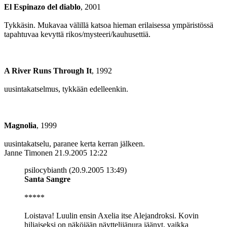
El Espinazo del diablo
, 2001
Tykkäsin. Mukavaa välillä katsoa hieman erilaisessa ympäristössä
tapahtuvaa kevyttä rikos/mysteeri/kauhusettiä.
A River Runs Through It
, 1992
uusintakatselmus, tykkään edelleenkin.
Magnolia
, 1999
uusintakatselu, paranee kerta kerran jälkeen.
Janne Timonen
21.9.2005 12:22
psilocybianth (20.9.2005 13:49)
Santa Sangre
*****
Loistava! Luulin ensin Axelia itse Alejandroksi. Kovin
hiljaiseksi on näköjään näyttelijänura jäänyt, vaikka