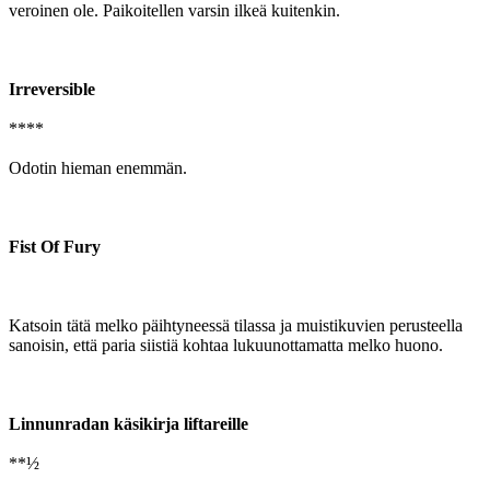
veroinen ole. Paikoitellen varsin ilkeä kuitenkin.
Irreversible
****
Odotin hieman enemmän.
Fist Of Fury
Katsoin tätä melko päihtyneessä tilassa ja muistikuvien perusteella
sanoisin, että paria siistiä kohtaa lukuunottamatta melko huono.
Linnunradan käsikirja liftareille
**½