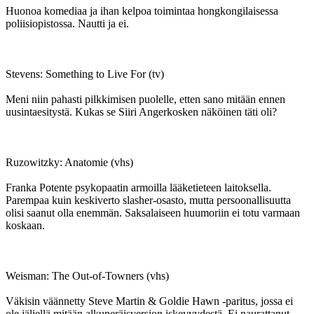
Huonoa komediaa ja ihan kelpoa toimintaa hongkongilaisessa
poliisiopistossa. Nautti ja ei.
Stevens: Something to Live For (tv)
Meni niin pahasti pilkkimisen puolelle, etten sano mitään ennen
uusintaesitystä. Kukas se Siiri Angerkosken näköinen täti oli?
Ruzowitzky: Anatomie (vhs)
Franka Potente psykopaatin armoilla lääketieteen laitoksella.
Parempaa kuin keskiverto slasher-osasto, mutta persoonallisuutta
olisi saanut olla enemmän. Saksalaiseen huumoriin ei totu varmaan
koskaan.
Weisman: The Out-of-Towners (vhs)
Väkisin väännetty Steve Martin & Goldie Hawn ‑paritus, jossa ei
ole jäljellä mitään alkuperäisversion iskevyydestä. Ei naurattanut