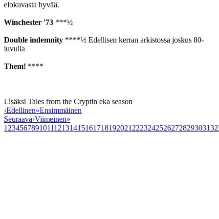
elokuvasta hyvää.
Winchester '73
***½
Double indemnity
****½ Edellisen kerran arkistossa joskus 80-
luvulla
Them!
****
Lisäksi Tales from the Cryptin eka season
‹
Edellinen
«
Ensimmäinen
Seuraava
›
Viimeinen
»
1
2
3
4
5
6
7
8
9
10
11
12
13
14
15
16
17
18
19
20
21
22
23
24
25
26
27
28
29
30
31
32