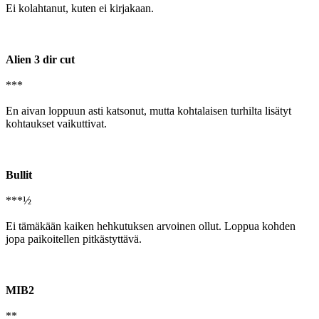
Ei kolahtanut, kuten ei kirjakaan.
Alien 3 dir cut
***
En aivan loppuun asti katsonut, mutta kohtalaisen turhilta lisätyt
kohtaukset vaikuttivat.
Bullit
***½
Ei tämäkään kaiken hehkutuksen arvoinen ollut. Loppua kohden
jopa paikoitellen pitkästyttävä.
MIB2
**