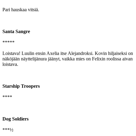
Pari hauskaa vitsiä.
Santa Sangre
*****
Loistava! Luulin ensin Axelia itse Alejandroksi. Kovin hiljaiseksi on
näköjään näyttelijänura jäänyt, vaikka mies on Felixin roolissa aivan
loistava.
Starship Troopers
****
Dog Soldiers
***½