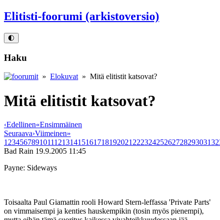
Elitisti-foorumi (arkistoversio)
🌓
Haku
»
Elokuvat
» Mitä elitistit katsovat?
Mitä elitistit katsovat?
‹
Edellinen
«
Ensimmäinen
Seuraava
›
Viimeinen
»
1
2
3
4
5
6
7
8
9
10
11
12
13
14
15
16
17
18
19
20
21
22
23
24
25
26
27
28
29
30
31
32
Bad Rain
19.9.2005 11:45
Payne: Sideways
Toisaalta Paul Giamattin rooli Howard Stern-leffassa 'Private Parts'
on vimmaisempi ja kenties hauskempikin (tosin myös pienempi),
mutta eihän tämä suoritus kaikessa vivahteikkuudessaan jää