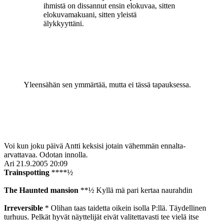
ihmistä on dissannut ensin elokuvaa, sitten
elokuvamakuani, sitten yleistä
älykkyyttäni.
Yleensähän sen ymmärtää, mutta ei tässä tapauksessa.
Voi kun joku päivä Antti keksisi jotain vähemmän ennalta-
arvattavaa. Odotan innolla.
Ari
21.9.2005 20:09
Trainspotting
****½
The Haunted mansion
**½ Kyllä mä pari kertaa naurahdin
Irreversible
* Olihan taas taidetta oikein isolla P:llä. Täydellinen
turhuus. Pelkät hyvät näyttelijät eivät valitettavasti tee vielä itse