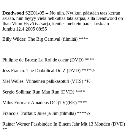
Deadwood
S2E01-05 -- No niin. Nyt kun päästään taas kerran
asiaan, niin täytyy vielä hehkuttaa tätä sarjaa, sillä Deadwood on
Ihan Vitun Hyvä tv- sarja, kenties melkein paras koskaan.
Jumbu
12.4.2005 08:55
Billy Wilder: The Big Carnival (filmiltä) ****
Philippe de Broca: Le Roi de coeur (DVD) ****
Jess Franco: The Diabolical Dr. Z (DVD) ****½
Mel Welles: Viimeinen palkkasoturi (VHS) *½
Sergio Sollima: Run Man Run (DVD) ****
Milos Forman: Amadeus DC (TV)(RE) ****
Francois Truffaut: Jules ja Jim (filmiltä) ****½
Rainer Werner Fassbinder: In Einem Jahr Mit 13 Monden (DVD)
**