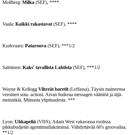
Mollberg:
Milka
(SEF), ****
Vaala:
Kaikki rakastavat
(SEF), ****
Kurkvaara:
Patarouva
(SEF), ***1/2
Salminen:
Kaks' tavallista Lahtista
(SEF), ***1/2
Wayne & Kellogg
Vihreät baretit
(Leffassa), Täysin maineensa
veroinen sota- actioni. Aivan huikeaa messagen vääntöä ja äijä-
meininkiä. Miinusta ylipituudesta. ***
Lyon:
Uhkapeliä
(VHS), Adam West vakavassa roolissa
pikkubudjetin agenttimafiakrimissä. Viihdyttävää 60's groovailua.
**1/2