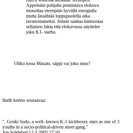
Appelsiini pohjalta ponnistava elokuva
monottaa eteenpäin hyvällä energialla
mutta lässähtää loppupuolella aika
tavanomaiseksi. Joitain saattaa kiinnostaa
sellainen fakta että elokuvassa näyttelee
joku K1- starba.
Oliko tossa Masato, säppi vai joku muu?
Imdb kertoo seuraavaa:
". Genki Sudo, a well- known K-1 kickboxer, stars as one of 3
youths in a socio-political-driven street gang."
Jon Soldehed
12.4.2005 17:10