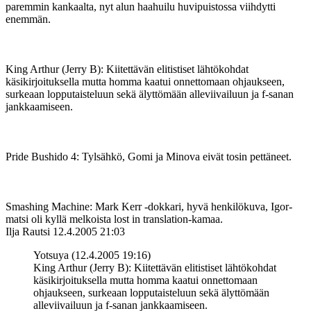
paremmin kankaalta, nyt alun haahuilu huvipuistossa viihdytti
enemmän.
King Arthur (Jerry B): Kiitettävän elitistiset lähtökohdat
käsikirjoituksella mutta homma kaatui onnettomaan ohjaukseen,
surkeaan lopputaisteluun sekä älyttömään alleviivailuun ja f-sanan
jankkaamiseen.
Pride Bushido 4: Tylsähkö, Gomi ja Minova eivät tosin pettäneet.
Smashing Machine: Mark Kerr ‑dokkari, hyvä henkilökuva, Igor-
matsi oli kyllä melkoista lost in translation-kamaa.
Ilja Rautsi
12.4.2005 21:03
Yotsuya (12.4.2005 19:16)
King Arthur (Jerry B): Kiitettävän elitistiset lähtökohdat
käsikirjoituksella mutta homma kaatui onnettomaan
ohjaukseen, surkeaan lopputaisteluun sekä älyttömään
alleviivailuun ja f-sanan jankkaamiseen.