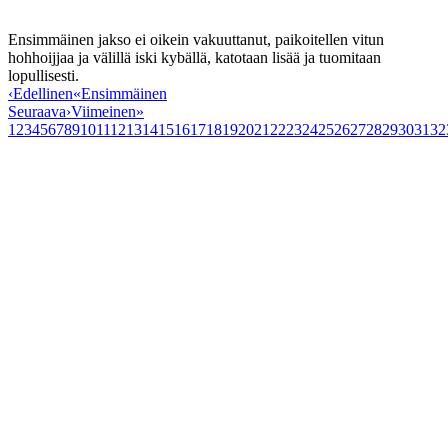
Ensimmäinen jakso ei oikein vakuuttanut, paikoitellen vitun
hohhoijjaa ja välillä iski kybällä, katotaan lisää ja tuomitaan
lopullisesti.
‹
Edellinen
«
Ensimmäinen
Seuraava
›
Viimeinen
»
1
2
3
4
5
6
7
8
9
10
11
12
13
14
15
16
17
18
19
20
21
22
23
24
25
26
27
28
29
30
31
32