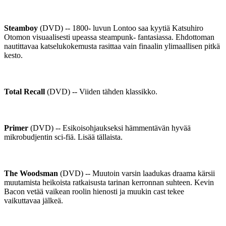
Steamboy
(DVD) -- 1800- luvun Lontoo saa kyytiä Katsuhiro
Otomon visuaalisesti upeassa steampunk- fantasiassa. Ehdottoman
nautittavaa katselukokemusta rasittaa vain finaalin ylimaallisen pitkä
kesto.
Total Recall
(DVD) -- Viiden tähden klassikko.
Primer
(DVD) -- Esikoisohjaukseksi hämmentävän hyvää
mikrobudjentin sci-fiä. Lisää tällaista.
The Woodsman
(DVD) -- Muutoin varsin laadukas draama kärsii
muutamista heikoista ratkaisusta tarinan kerronnan suhteen. Kevin
Bacon vetää vaikean roolin hienosti ja muukin cast tekee
vaikuttavaa jälkeä.