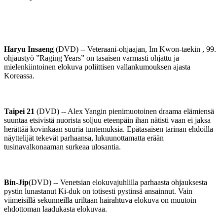
Haryu Insaeng
(DVD) -- Veteraani-ohjaajan, Im Kwon-taekin , 99.
ohjaustyö ”Raging Years” on tasaisen varmasti ohjattu ja
mielenkiintoinen elokuva poliittisen vallankumouksen ajasta
Koreassa.
Taipei 21
(DVD) -- Alex Yangin pienimuotoinen draama elämiensä
suuntaa etsivistä nuorista soljuu eteenpäin ihan nätisti vaan ei jaksa
herättää kovinkaan suuria tuntemuksia. Epätasaisen tarinan ehdoilla
näyttelijät tekevät parhaansa, lukuunottamatta erään
tusinavalkonaaman surkeaa ulosantia.
Bin-Jip
(DVD) -- Venetsian elokuvajuhlilla parhaasta ohjauksesta
pystin lunastanut Ki-duk on totisesti pystinsä ansainnut. Vain
viimeisillä sekunneilla uriltaan hairahtuva elokuva on muutoin
ehdottoman laadukasta elokuvaa.