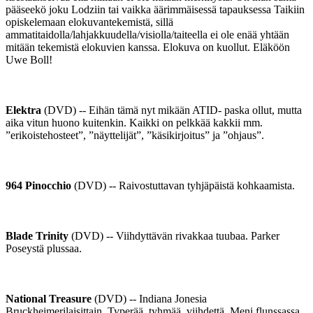
pääseekö joku Lodziin tai vaikka äärimmäisessä tapauksessa Taikiin
opiskelemaan elokuvantekemistä, sillä
ammatitaidolla/lahjakkuudella/visiolla/taiteella ei ole enää yhtään
mitään tekemistä elokuvien kanssa. Elokuva on kuollut. Eläköön
Uwe Boll!
Elektra
(DVD) -- Eihän tämä nyt mikään ATID- paska ollut, mutta
aika vitun huono kuitenkin. Kaikki on pelkkää kakkii mm.
”erikoistehosteet”, ”näyttelijät”, ”käsikirjoitus” ja ”ohjaus”.
964 Pinocchio
(DVD) -- Raivostuttavan tyhjäpäistä kohkaamista.
Blade Trinity
(DVD) -- Viihdyttävän rivakkaa tuubaa. Parker
Poseystä plussaa.
National Treasure
(DVD) -- Indiana Jonesia
Bruckheimerilaisittain. Typerää, tyhmää, viihdettä. Meni flunssassa