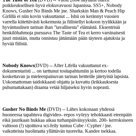
poikkeuksellisen hyvä elokuvavuosi Japanissa. SS5+, Nobody
Knows, Gusher No Binds Me jne. Sharkskin Man & Peach Hip
Girlillä ei niin kovin vakuuttanut ... Ishii on kerännyt vuosien
varrella kiitettävästi kokemusta ja fiilistellyt kokoon tyylikkään ja
hyväntuulisen tarinan ihan ”tavallisesta” elämästä. Eksentrisiä
henkilöhahmoja pursuava The Taste of Tea ei kerro varsinaisesti
juuri mistään, mutta onnistuu jättämään pään täyteen ajatuksia ja
hyvää fiilistä.
Nobody Knows
(DVD) -- After Lifella vakuuttanut ex-
dokumentaristi ... on tarttunut tositapahtumiin ja kertoo todella
koskettavan ja mieleenpainuvan tarinan heitteille jätetyistä lapsista.
Uskomattoman taidokkaasti ohjattu ja kuvattu (leikkauksesta
puhumattakaan) draama vetää hiljaiseksi hyvin nopeasti.
Gusher No Binds Me
(DVD) -- Lähes kokonaan yhdessä
huoneessa tapahtuva digivideo- eepos vyöryy tehokkaasti eteenpäin
eikä juurikaan hukkaa aikaa turhanpäiväisyyksiin. 200- kerroksiseen
valtioon (!) sijoittuva sci-feily tuntuu Cube / Cypher / jne.
vaikutteista huolimatta yllättävän tuoreelta. Kandee tsekkaa.