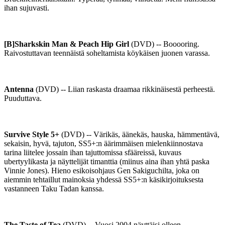
ihan sujuvasti.
[B]Sharkskin Man & Peach Hip Girl
(DVD) -- Booooring.
Raivostuttavan teennäistä soheltamista köykäisen juonen varassa.
Antenna
(DVD) -- Liian raskasta draamaa rikkinäisestä perheestä.
Puuduttava.
Survive Style 5+
(DVD) -- Värikäs, äänekäs, hauska, hämmentävä,
sekaisin, hyvä, tajuton, SS5+:n äärimmäisen mielenkiinnostava
tarina liitelee jossain ihan tajuttomissa sfääreissä, kuvaus
ubertyylikasta ja näyttelijät timanttia (miinus aina ihan yhtä paska
Vinnie Jones). Hieno esikoisohjaus Gen Sakiguchilta, joka on
aiemmin tehtaillut mainoksia yhdessä SS5+:n käsikirjoituksesta
vastanneen Taku Tadan kanssa.
The Taste of Tea
(DVD) -- Vuosi 2004 näyttäisi olleen