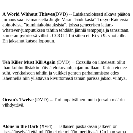
A World Without Thieves
(DVD) -- Laiskanoloisesti alkava päätön
jurnaus saa lisämaustetta Jingle Ma:n ”laadukasta” Tokyo Raidersia
apinoivista ”toimintakohtauksista”, joissa geneerisen lattari-
whatever-jumputuksen tahtiin tehdään jänniä temppuja ja tanssitaan,
kameran pyöriessä villisti. COOL! Tai sitten ei. Ei yli 9- vuotiaille.
En jaksanut katsoa loppuun.
Teh Killer Must Kill Again
(DVD) -- Cozzilla on ilmeisesti ollut
ihan kohtuullisiakin päiviä elokuvaohjaajan urallaan. Tarina etenee
suht. verkkaiseen tahtiin ja vaikkei genren parhaimmistoa edes
lähennellä niin yllättävän kivuttomasti tämän parissa jaksoi viihtyä.
Ocean's Twelve
(DVD) -- Turhanpäiväinen mutta jossain määrin
viihdyttävä.
Alone in the Dark
(Xvid) -- Tällaisen paskakasan jälkeen on
itsestäänselvää että millään ei ole mitään merkitystä. On ihan sama