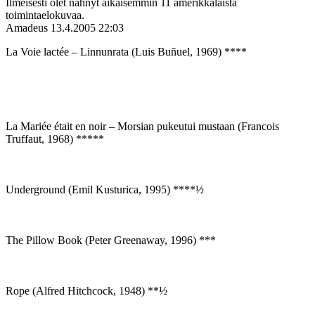
Ilmeisesti olet nähnyt aikaisemmin 11 amerikkalaista
toimintaelokuvaa.
Amadeus
13.4.2005 22:03
La Voie lactée – Linnunrata (Luis Buñuel, 1969) ****
La Mariée était en noir – Morsian pukeutui mustaan (Francois
Truffaut, 1968) *****
Underground (Emil Kusturica, 1995) ****½
The Pillow Book (Peter Greenaway, 1996) ***
Rope (Alfred Hitchcock, 1948) **½