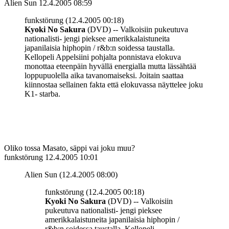
Alien Sun
12.4.2005 08:59
funkstörung (12.4.2005 00:18)
Kyoki No Sakura
(DVD) -- Valkoisiin pukeutuva
nationalisti- jengi pieksee amerikkalaistuneita
japanilaisia hiphopin / r&b:n soidessa taustalla.
Kellopeli Appelsiini pohjalta ponnistava elokuva
monottaa eteenpäin hyvällä energialla mutta lässähtää
loppupuolella aika tavanomaiseksi. Joitain saattaa
kiinnostaa sellainen fakta että elokuvassa näyttelee joku
K1- starba.
Oliko tossa Masato, säppi vai joku muu?
funkstörung
12.4.2005 10:01
Alien Sun (12.4.2005 08:00)
funkstörung (12.4.2005 00:18)
Kyoki No Sakura
(DVD) -- Valkoisiin
pukeutuva nationalisti- jengi pieksee
amerikkalaistuneita japanilaisia hiphopin /
r&b:n soidessa taustalla. Kellopeli