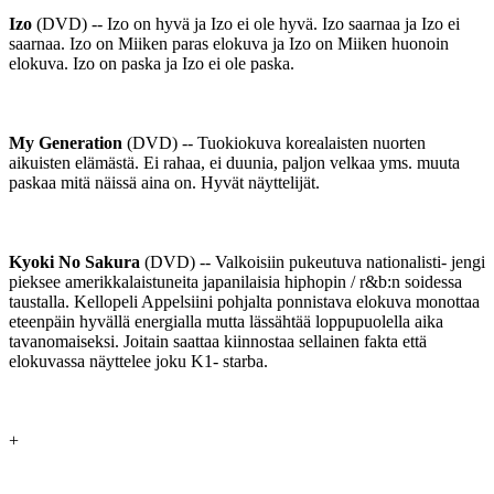
Izo
(DVD) -- Izo on hyvä ja Izo ei ole hyvä. Izo saarnaa ja Izo ei
saarnaa. Izo on Miiken paras elokuva ja Izo on Miiken huonoin
elokuva. Izo on paska ja Izo ei ole paska.
My Generation
(DVD) -- Tuokiokuva korealaisten nuorten
aikuisten elämästä. Ei rahaa, ei duunia, paljon velkaa yms. muuta
paskaa mitä näissä aina on. Hyvät näyttelijät.
Kyoki No Sakura
(DVD) -- Valkoisiin pukeutuva nationalisti- jengi
pieksee amerikkalaistuneita japanilaisia hiphopin / r&b:n soidessa
taustalla. Kellopeli Appelsiini pohjalta ponnistava elokuva monottaa
eteenpäin hyvällä energialla mutta lässähtää loppupuolella aika
tavanomaiseksi. Joitain saattaa kiinnostaa sellainen fakta että
elokuvassa näyttelee joku K1- starba.
+