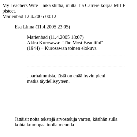
My Teachers Wife – aika shittiä, mutta Tia Carrere korjaa MILF
pisteet.
Marienbad
12.4.2005 00:12
Esa Linna (11.4.2005 23:05)
Marienbad (11.4.2005 18:07)
Akira Kurosawa: "The Most Beautiful"
(1944) – Kurosawan toinen elokuva
................................................................................
................................................................................
. parhaimmista, tästä on enää hyvin pieni
matka täydellisyyteen.
Jättäisit noita tekstejä arvosteluja varten, käsihän sulla
kohta kramppaa tuolla menolla.