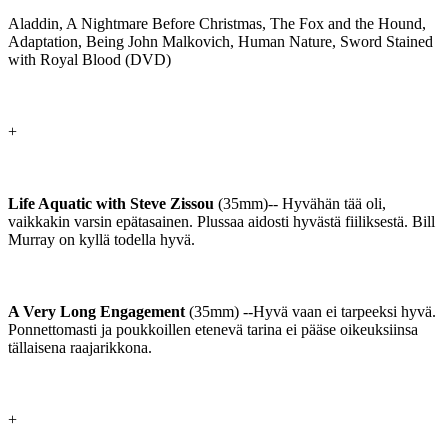
Aladdin, A Nightmare Before Christmas, The Fox and the Hound,
Adaptation, Being John Malkovich, Human Nature, Sword Stained
with Royal Blood (DVD)
+
Life Aquatic with Steve Zissou
(35mm)-- Hyvähän tää oli,
vaikkakin varsin epätasainen. Plussaa aidosti hyvästä fiiliksestä. Bill
Murray on kyllä todella hyvä.
A Very Long Engagement
(35mm) --Hyvä vaan ei tarpeeksi hyvä.
Ponnettomasti ja poukkoillen etenevä tarina ei pääse oikeuksiinsa
tällaisena raajarikkona.
+