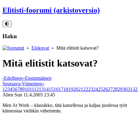
Elitisti-foorumi (arkistoversio)
🌓
Haku
»
Elokuvat
» Mitä elitistit katsovat?
Mitä elitistit katsovat?
‹
Edellinen
«
Ensimmäinen
Seuraava
›
Viimeinen
»
1
2
3
4
5
6
7
8
9
10
11
12
13
14
15
16
17
18
19
20
21
22
23
24
25
26
27
28
29
30
31
32
Alien Sun
11.4.2005 23:45
Men At Work – klassikko, tätä katsellessa ja kaljaa juodessa työt
kiinnostaa vieläkin vähemmin.