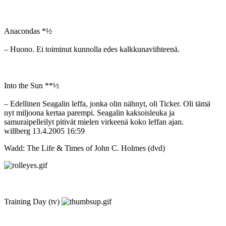
Anacondas *½
– Huono. Ei toiminut kunnolla edes kalkkunaviihteenä.
Into the Sun **½
– Edellinen Seagalin leffa, jonka olin nähnyt, oli Ticker. Oli tämä
nyt miljoona kertaa parempi. Seagalin kaksoisleuka ja
samuraipelleilyt pitivät mielen virkeenä koko leffan ajan.
willberg
13.4.2005 16:59
Wadd: The Life & Times of John C. Holmes (dvd)
Training Day (tv)