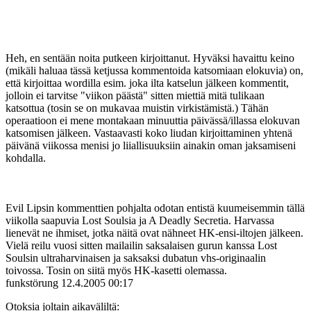
Heh, en sentään noita putkeen kirjoittanut. Hyväksi havaittu keino
(mikäli haluaa tässä ketjussa kommentoida katsomiaan elokuvia) on,
että kirjoittaa wordilla esim. joka ilta katselun jälkeen kommentit,
jolloin ei tarvitse "viikon päästä" sitten miettiä mitä tulikaan
katsottua (tosin se on mukavaa muistin virkistämistä.) Tähän
operaatioon ei mene montakaan minuuttia päivässä/illassa elokuvan
katsomisen jälkeen. Vastaavasti koko liudan kirjoittaminen yhtenä
päivänä viikossa menisi jo liiallisuuksiin ainakin oman jaksamiseni
kohdalla.
Evil Lipsin kommenttien pohjalta odotan entistä kuumeisemmin tällä
viikolla saapuvia Lost Soulsia ja A Deadly Secretia. Harvassa
lienevät ne ihmiset, jotka näitä ovat nähneet HK-ensi-iltojen jälkeen.
Vielä reilu vuosi sitten mailailin saksalaisen gurun kanssa Lost
Soulsin ultraharvinaisen ja saksaksi dubatun vhs-originaalin
toivossa. Tosin on siitä myös HK-kasetti olemassa.
funkstörung
12.4.2005 00:17
Otoksia joltain aikaväliltä: