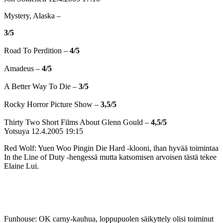
Mystery, Alaska –
3/5
Road To Perdition –
4/5
Amadeus –
4/5
A Better Way To Die –
3/5
Rocky Horror Picture Show –
3,5/5
Thirty Two Short Films About Glenn Gould –
4,5/5
Yotsuya
12.4.2005 19:15
Red Wolf: Yuen Woo Pingin Die Hard ‑klooni, ihan hyvää toimintaa
In the Line of Duty ‑hengessä mutta katsomisen arvoisen tästä tekee
Elaine Lui.
Funhouse: OK carny-kauhua, loppupuolen säikyttely olisi toiminut