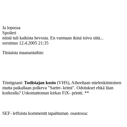
Ja lopussa
Spoileri
niistä tuli kaikista hevosia. En varmaan ikinä toivu siitä...
sorsimus
12.4.2005 21:35
Tiistaista maanantaihin:
Trintignant:
Todistajan kosto
(VHS), Aiheeltaan mielenkiintoinen
mutta paikallaan polkeva "Sartre- krimi". Odotukset ehkä liian
korkealla? Uskomattoman kirkas FiX- printti. **
SEF- leffoista kommentit tapahtumat- osastossa: