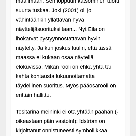
maailmaan. Sen loppuun katsominen tuotti
suurta tuskaa. Joki (2001) oli jo
vähintäänkin yllättävän hyvä
näyttelijäsuorituksiltaan... Nyt Eila on
ihokarvat pystyynnostattavan hyvin
näytelty. Ja kun joskus luulin, että tässä
maassa ei kukaan osaa näytellä
elokuvissa. Mikan rooli on ehkä yhtä tai
kahta kohtausta lukuunottamatta
täydellinen suoritus. Myös pääosarooli on
erittäin hallittu.
Tositarina meininki ei ota yhtään päähän (-
oikeastaan päin vastoin!): Idström on
kirjoittanut onnistuneesti symboliikkaa