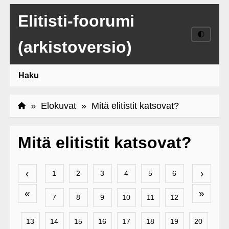
Elitisti-foorumi
🌓
(arkistoversio)
Haku
»
Elokuvat
» Mitä elitistit katsovat?
Mitä elitistit katsovat?
‹
›
1
2
3
4
5
6
«
»
7
8
9
10
11
12
13
14
15
16
17
18
19
20