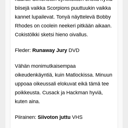
biisejä vaikka Scorpions puuttuukin vaikka
kannet lupailevat. Tonyä näyttelevä Bobby
Rhodes on coolein neekeri pitkään aikaan.
Cokistölkki sketsi hieno oivallus.
Fleder:
Runaway Jury
DVD
Vähän monimutkaisempaa
oikeudenkäyntiä, kuin Matlockissa. Minuun
uppoaa oikeussali elokuvat eikä tämä tee
poikkeusta. Cusack ja Hackman hyviä,
kuten aina.
Piirainen:
Siivoton juttu
VHS