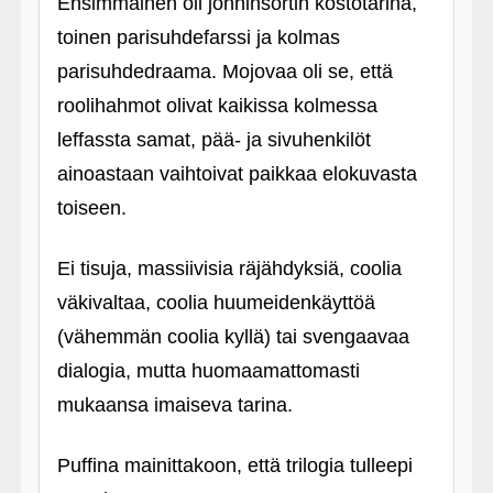
Ensimmäinen oli jonninsortin kostotarina,
toinen parisuhdefarssi ja kolmas
parisuhdedraama. Mojovaa oli se, että
roolihahmot olivat kaikissa kolmessa
leffassta samat, pää- ja sivuhenkilöt
ainoastaan vaihtoivat paikkaa elokuvasta
toiseen.
Ei tisuja, massiivisia räjähdyksiä, coolia
väkivaltaa, coolia huumeidenkäyttöä
(vähemmän coolia kyllä) tai svengaavaa
dialogia, mutta huomaamattomasti
mukaansa imaiseva tarina.
Puffina mainittakoon, että trilogia tulleepi