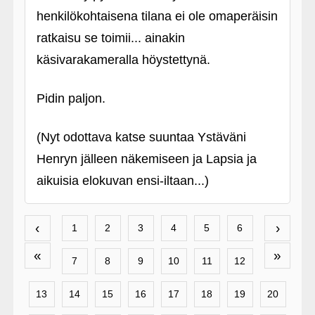
henkilökohtaisena tilana ei ole omaperäisin
ratkaisu se toimii... ainakin
käsivarakameralla höystettynä.
Pidin paljon.
(Nyt odottava katse suuntaa Ystäväni
Henryn jälleen näkemiseen ja Lapsia ja
aikuisia elokuvan ensi-iltaan...)
‹
›
1
2
3
4
5
6
«
»
7
8
9
10
11
12
13
14
15
16
17
18
19
20