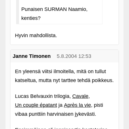
Punaisen SURMAN Naamio,
kenties?
Hyvin mahdollista.
Janne Timonen
5.8.2004 12:53
En yleensä viitsi ilmoitella, mitä on tullut
katseltua, mutta nyt tarttee tehdä poikkeus.
Lucas Belvauxin trilogia,
Cavale
,
Un couple épatant
ja
Après la vie
, pisti
vibaa punttiin harvinaisen jykevästi.