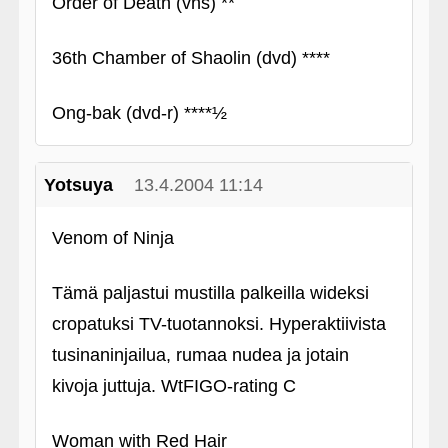
Order of Death (vhs) **
36th Chamber of Shaolin (dvd) ****
Ong-bak (dvd-r) ****½
Yotsuya
13.4.2004 11:14
Venom of Ninja
Tämä paljastui mustilla palkeilla wideksi
cropatuksi TV-tuotannoksi. Hyperaktiivista
tusinaninjailua, rumaa nudea ja jotain
kivoja juttuja. WtFIGO-rating C
Woman with Red Hair