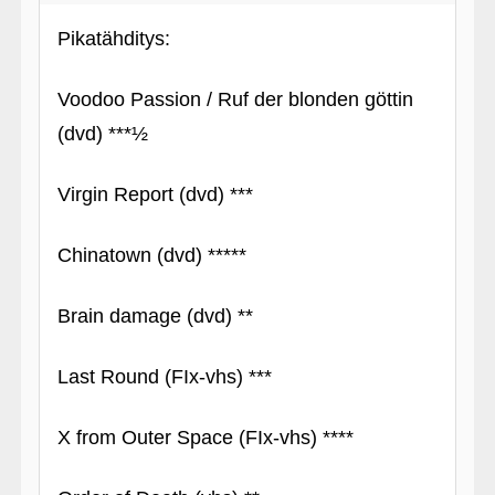
Pikatähditys:
Voodoo Passion / Ruf der blonden göttin
(dvd) ***½
Virgin Report (dvd) ***
Chinatown (dvd) *****
Brain damage (dvd) **
Last Round (FIx-vhs) ***
X from Outer Space (FIx-vhs) ****