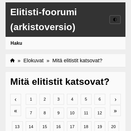
Elitisti-foorumi
🌓
(arkistoversio)
Haku
»
Elokuvat
» Mitä elitistit katsovat?
Mitä elitistit katsovat?
‹
›
1
2
3
4
5
6
«
»
7
8
9
10
11
12
13
14
15
16
17
18
19
20