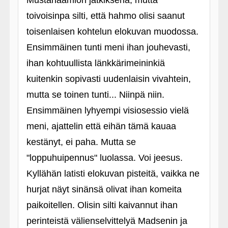
Mustanaamion jatkiksena, mutta
toivoisinpa silti, että hahmo olisi saanut
toisenlaisen kohtelun elokuvan muodossa.
Ensimmäinen tunti meni ihan jouhevasti,
ihan kohtuullista länkkärimeininkiä
kuitenkin sopivasti uudenlaisin vivahtein,
mutta se toinen tunti... Niinpä niin.
Ensimmäinen lyhyempi visiosessio vielä
meni, ajattelin että eihän tämä kauaa
kestänyt, ei paha. Mutta se
"loppuhuipennus" luolassa. Voi jeesus.
Kyllähän latisti elokuvan pisteitä, vaikka ne
hurjat näyt sinänsä olivat ihan komeita
paikoitellen. Olisin silti kaivannut ihan
perinteistä välienselvittelyä Madsenin ja