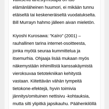
elämänläheinen huumori, ei mikään tunnu
etäiseltä tai keskeneräiseltä vuodatukselta.
Bill Murrayn hahmo jälleen aivan mieletön.
Kiyoshi Kurosawa: "Kaïro" (2001) –
rauhallinen tarina internet-osoitteesta,
jonka myötä seuraa kummittelua ja
itsemurhia. Ohjaaja lisää mukaan myös
näkemystään inhimillistä kanssakäymistä
vieroksuvaa tietotekniikan kehitystä
vastaan. Kiitettävän vähän tympeitä
tietokone-efektejä, hyvin toimivia
jännitys/omituinen nettisivu ‑kohtauksia,
mutta silti ylipitkä japsikauhu. Päähenkilöllä