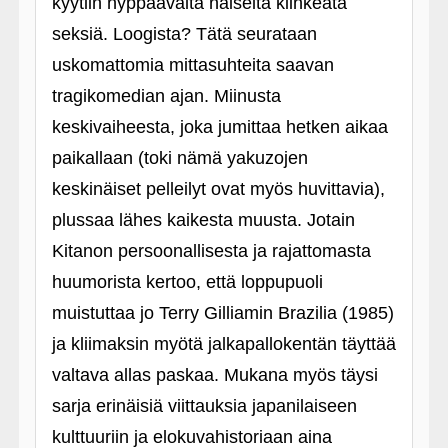
kyytiin hyppäävältä naiselta kiihkeätä
seksiä. Loogista? Tätä seurataan
uskomattomia mittasuhteita saavan
tragikomedian ajan. Miinusta
keskivaiheesta, joka jumittaa hetken aikaa
paikallaan (toki nämä yakuzojen
keskinäiset pelleilyt ovat myös huvittavia),
plussaa lähes kaikesta muusta. Jotain
Kitanon persoonallisesta ja rajattomasta
huumorista kertoo, että loppupuoli
muistuttaa jo Terry Gilliamin Brazilia (1985)
ja kliimaksin myötä jalkapallokentän täyttää
valtava allas paskaa. Mukana myös täysi
sarja erinäisiä viittauksia japanilaiseen
kulttuuriin ja elokuvahistoriaan aina