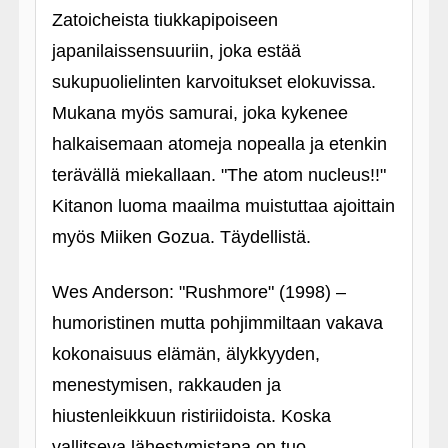
Zatoicheista tiukkapipoiseen
japanilaissensuuriin, joka estää
sukupuolielinten karvoitukset elokuvissa.
Mukana myös samurai, joka kykenee
halkaisemaan atomeja nopealla ja etenkin
terävällä miekallaan. "The atom nucleus!!"
Kitanon luoma maailma muistuttaa ajoittain
myös Miiken Gozua. Täydellistä.
Wes Anderson: "Rushmore" (1998) –
humoristinen mutta pohjimmiltaan vakava
kokonaisuus elämän, älykkyyden,
menestymisen, rakkauden ja
hiustenleikkuun ristiriidoista. Koska
vallitseva lähestymistapa on tuo