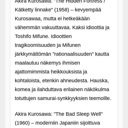
Akira Kurosawa: "The Hidden Fortress /
Kätketty linnake" (1958) – kevyempää
Kurosawaa, mutta ei hetkeäkään
vähemmän vakuuttavaa. Kaksi idioottia ja
Toshifo Mifune. Idioottien
tragikoomisuuden ja Mifunen
järkkymättömän "rationaalisuuden" kautta
maalautuu näkemys ihmisen
ajattomimmista heikkouksista ja
kohtaloista, etenkin ahneudesta. Hauska,
komea ja ilahduttava erilainen näkökulma
totuttujen samurai-synkkyyksien teemoille.
Akira Kurosawa: "The Bad Sleep Well"
(1960) – moderniin Japaniin sijoittuva