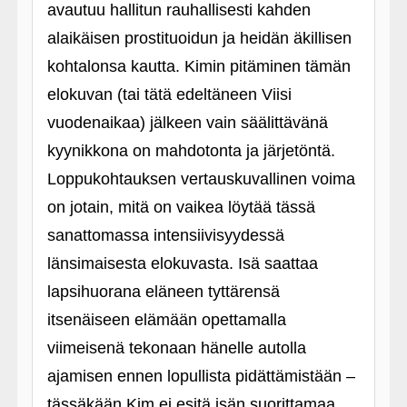
avautuu hallitun rauhallisesti kahden
alaikäisen prostituoidun ja heidän äkillisen
kohtalonsa kautta. Kimin pitäminen tämän
elokuvan (tai tätä edeltäneen Viisi
vuodenaikaa) jälkeen vain säälittävänä
kyynikkona on mahdotonta ja järjetöntä.
Loppukohtauksen vertauskuvallinen voima
on jotain, mitä on vaikea löytää tässä
sanattomassa intensiivisyydessä
länsimaisesta elokuvasta. Isä saattaa
lapsihuorana eläneen tyttärensä
itsenäiseen elämään opettamalla
viimeisenä tekonaan hänelle autolla
ajamisen ennen lopullista pidättämistään –
tässäkään Kim ei esitä isän suorittamaa