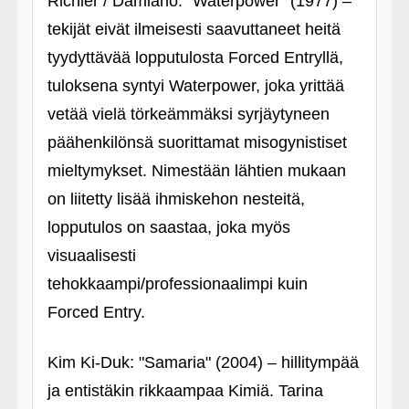
Richler / Damiano: "Waterpower" (1977) –
tekijät eivät ilmeisesti saavuttaneet heitä
tyydyttävää lopputulosta Forced Entryllä,
tuloksena syntyi Waterpower, joka yrittää
vetää vielä törkeämmäksi syrjäytyneen
päähenkilönsä suorittamat misogynistiset
mieltymykset. Nimestään lähtien mukaan
on liitetty lisää ihmiskehon nesteitä,
lopputulos on saastaa, joka myös
visuaalisesti
tehokkaampi/professionaalimpi kuin
Forced Entry.
Kim Ki-Duk: "Samaria" (2004) – hillitympää
ja entistäkin rikkaampaa Kimiä. Tarina