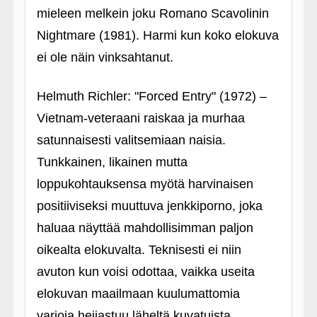
mieleen melkein joku Romano Scavolinin
Nightmare (1981). Harmi kun koko elokuva
ei ole näin vinksahtanut.
Helmuth Richler: "Forced Entry" (1972) –
Vietnam-veteraani raiskaa ja murhaa
satunnaisesti valitsemiaan naisia.
Tunkkainen, likainen mutta
loppukohtauksensa myötä harvinaisen
positiiviseksi muuttuva jenkkiporno, joka
haluaa näyttää mahdollisimman paljon
oikealta elokuvalta. Teknisesti ei niin
avuton kun voisi odottaa, vaikka useita
elokuvan maailmaan kuulumattomia
varjoja heijastuu läheltä kuvatuista