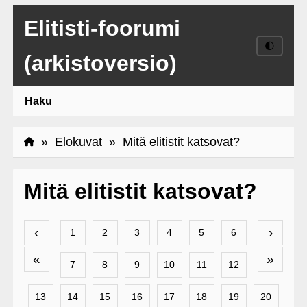
Elitisti-foorumi
🌓
(arkistoversio)
Haku
»
Elokuvat
» Mitä elitistit katsovat?
Mitä elitistit katsovat?
‹
›
1
2
3
4
5
6
«
»
7
8
9
10
11
12
13
14
15
16
17
18
19
20