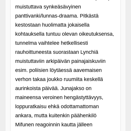
muistuttava synkeäsävyinen
panttivanki/lunnas-draama. Pitkästä
kestostaan huolimatta jokaisella
kohtauksella tuntuu olevan oikeutuksensa,
tunnelma vaihtelee hetkellisesti
rauhoittuneesta suorastaan Lynchiä
muistuttaviin arkipäivän painajaiskuviin
esim. poliisien löytäessä aavemaisen
verhon takaa joukko ruumiita keskellä
aurinkoista päivää. Junajakso on
maineensa veroinen hengästyttävyys,
loppuratkaisu ehkä odottamattoman
ankara, mutta kuitenkin päähenkilö
Mifunen reagoinnin kautta jälleen