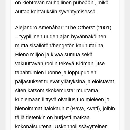
on kiehtovan rauhallinen puheääni, mikä
auttaa kohtauksiin syventymisessä.
Alejandro Amenábar: "The Others" (2001)
– tyypillinen uuden ajan hyvännäköinen
mutta sisällötön/hengetön kauhutarina.
Hieno miljöö ja kivaa sumua sekä
vakuuttavan roolin tekevä Kidman. Itse
tapahtumien luonne ja loppupuolen
paljastukset tulevat yllätyksinä ja eloistavat
siten katsomiskokemusta: muutama
kuolemaan liittyvä oivallus tuo mieleen jo
hienoimmat italokauhut (Bava, Avati), joihin
tällä tietenkin on hurjasti matkaa
kokonaisuutena. Uskonnollissävytteinen