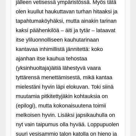
jälleen vetisessä ympäristössä. Myös tätä
olen kuullut haukuttavan turhan hitaaksi ja
tapahtumaköyhäksi, mutta ainakin tarinan
kaksi päähenkilöä – äiti ja tytär – lataavat
itse yliluonnolliseen kauhutarinaan
kantavaa inhimillistä jännitettä: koko
ajanhan itse kauhua tehostaa
(yksinhuoltaja)äitiä lähestyvä vaara
tyttärensä menettämisestä, mikä kantaa
mielestäni hyvin läpi elokuvan. Toki siinä
muutamia pitkitettyjäkin kohtauksia on
(epilogi), mutta kokonaisuutena toimii
melkoisen hyvin. Lisäksi japsikauhulla on
nyt vain taipumus olla hyvää. Loppupuolen
suuri vesisammio talon katolla on hieno ja