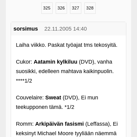
325
326
327
328
sorsimus
22.11.2005 14:40
Laiha viikko. Paskat työajat tms tekosyitä.
Cukor:
Aatamin kylkiluu
(DVD), vanha
suosikki, edelleen mahtava kaikinpuolin.
****1/2
Couvelaire:
Sweat
(DVD), Ei mun
teekupponen tämä. *1/2
Romm:
Arkipäivän fasismi
(Leffassa), Ei
keksinyt Michael Moore tyyliään näemmä