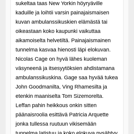
sukeltaa taas New Yorkin höyryäville
kaduille ja loihtii varsin painajaismaisen
kuvan ambulanssikuskien elämästä tai
oikeastaan koko kaupunki vaikuttaa
aikamoiselta helvetiltä. Painajaismainen
tunnelma kasvaa hienosti läpi elokuvan.
Nicolas Cage on hyvä lähes kuoleman
väsyneenä ja itsesyytöksien ahdistamana
ambulanssikuskina. Gage saa hyvää tukea
John Goodmanilta, Ving Rhamesilta ja
etenkin maaniselta Tom Sizemorelta.
Leffan pahin heikkous onkin sitten
päänaisroolia esittävä Patricia Arquette
jonka tullessa ruutuun vikisemään
tunnelma latistuu ja koko elokuva pysähtyy