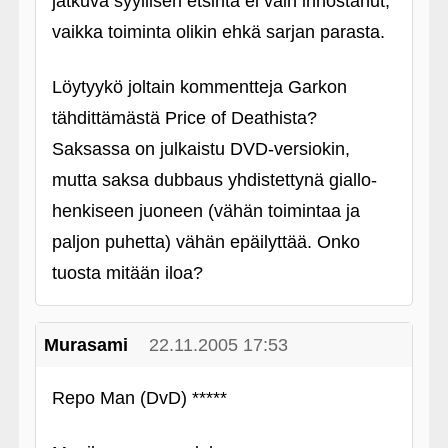
jatkuva syyllisen etsintä ei vain innostanut,
vaikka toiminta olikin ehkä sarjan parasta.
Löytyykö joltain kommentteja Garkon
tähdittämästä Price of Deathista?
Saksassa on julkaistu DVD-versiokin,
mutta saksa dubbaus yhdistettynä giallo-
henkiseen juoneen (vähän toimintaa ja
paljon puhetta) vähän epäilyttää. Onko
tuosta mitään iloa?
Murasami
22.11.2005 17:53
Repo Man (DvD) *****