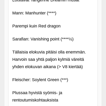
Loistavat Tangerine Dreamin musat
Mann: Manhunter (****)
Parempi kuin Red dragon
Sarafian: Vanishing point (****½)
Tällaisia elokuvia pitäisi olla enemmän.
Harvoin saa yhtä paljon kylmiä väreitä
yhden elokuvan aikana (> V8 kiertää)
Fleischer: Soylent Green (***)
Plussaa hyvistä syömis- ja
rentoutumiskohtauksista