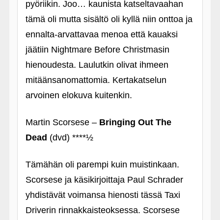
pyöriikin. Joo… kaunista katseltavaahan
tämä oli mutta sisältö oli kyllä niin onttoa ja
ennalta-arvattavaa menoa että kauaksi
jäätiin Nightmare Before Christmasin
hienoudesta. Laulutkin olivat ihmeen
mitäänsanomattomia. Kertakatselun
arvoinen elokuva kuitenkin.
Martin Scorsese –
Bringing Out The
Dead
(dvd) ****½
Tämähän oli parempi kuin muistinkaan.
Scorsese ja käsikirjoittaja Paul Schrader
yhdistävät voimansa hienosti tässä Taxi
Driverin rinnakkaisteoksessa. Scorsese