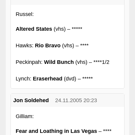
Russel:
Altered States
(vhs) – *****
Hawks:
Rio Bravo
(vhs) – ****
Peckinpah:
Wild Bunch
(vhs) – ****1/2
Lynch:
Eraserhead
(dvd) – *****
Jon Soldehed
24.11.2005 20:23
Gilliam:
Fear and Loathing in Las Vegas
– ****