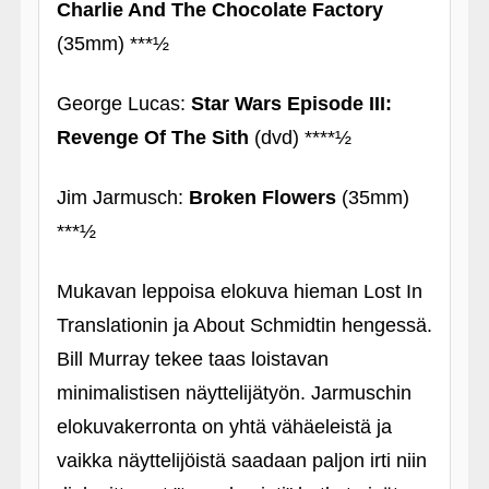
Charlie And The Chocolate Factory
(35mm) ***½
George Lucas:
Star Wars Episode III:
Revenge Of The Sith
(dvd) ****½
Jim Jarmusch:
Broken Flowers
(35mm)
***½
Mukavan leppoisa elokuva hieman Lost In
Translationin ja About Schmidtin hengessä.
Bill Murray tekee taas loistavan
minimalistisen näyttelijätyön. Jarmuschin
elokuvakerronta on yhtä vähäeleistä ja
vaikka näyttelijöistä saadaan paljon irti niin