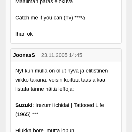
Maailman paras elokuva.
Catch me if you can (Tv) ***½
Ihan ok
JoonasS
23.11.2005 14:45
Nyt kun mulla on ollut hyvä ja elitistinen
viikko takana, voisin koittaa taas alkaa
listata tänne näitä leffoja:
Suzuki
: Irezumi ichidai | Tattooed Life
(1965) ***
Hiukka bore, mutta lopun