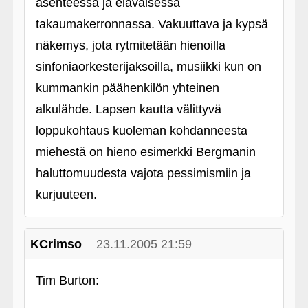
asenteessa ja eläväisessä
takaumakerronnassa. Vakuuttava ja kypsä
näkemys, jota rytmitetään hienoilla
sinfoniaorkesterijaksoilla, musiikki kun on
kummankin päähenkilön yhteinen
alkulähde. Lapsen kautta välittyvä
loppukohtaus kuoleman kohdanneesta
miehestä on hieno esimerkki Bergmanin
haluttomuudesta vajota pessimismiin ja
kurjuuteen.
KCrimso
23.11.2005 21:59
Tim Burton: