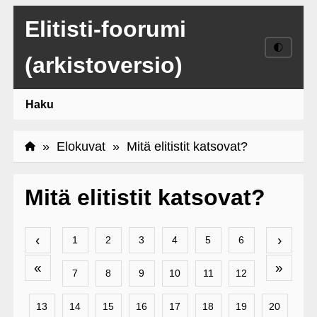
Elitisti-foorumi
🌓
(arkistoversio)
Haku
»
Elokuvat
» Mitä elitistit katsovat?
Mitä elitistit katsovat?
‹
›
1
2
3
4
5
6
«
»
7
8
9
10
11
12
13
14
15
16
17
18
19
20