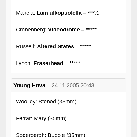
Mäkelä:
Lain ulkopuolella
– ***½
Cronenberg:
Videodrome
– *****
Russell:
Altered States
– *****
Lynch:
Eraserhead
– *****
Young Hova
24.11.2005 20:43
Woolley: Stoned (35mm)
Ferrar: Mary (35mm)
Soderbergh: Bubble (35mm)