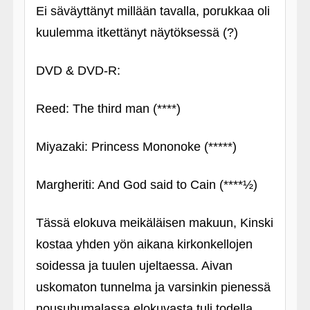
Ei säväyttänyt millään tavalla, porukkaa oli
kuulemma itkettänyt näytöksessä (?)
DVD & DVD-R:
Reed: The third man (****)
Miyazaki: Princess Mononoke (*****)
Margheriti: And God said to Cain (****½)
Tässä elokuva meikäläisen makuun, Kinski
kostaa yhden yön aikana kirkonkellojen
soidessa ja tuulen ujeltaessa. Aivan
uskomaton tunnelma ja varsinkin pienessä
nousuhumalassa elokuvasta tuli todella