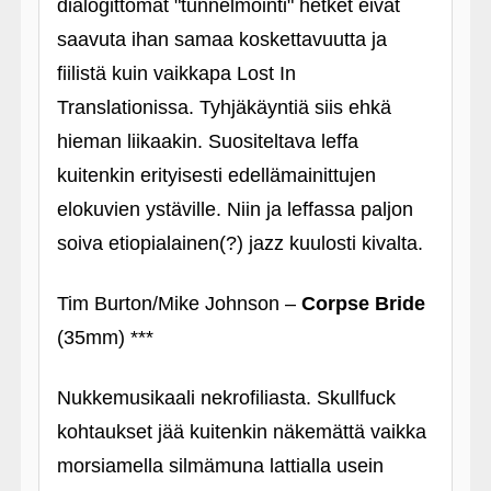
dialogittomat "tunnelmointi" hetket eivät
saavuta ihan samaa koskettavuutta ja
fiilistä kuin vaikkapa Lost In
Translationissa. Tyhjäkäyntiä siis ehkä
hieman liikaakin. Suositeltava leffa
kuitenkin erityisesti edellämainittujen
elokuvien ystäville. Niin ja leffassa paljon
soiva etiopialainen(?) jazz kuulosti kivalta.
Tim Burton/Mike Johnson –
Corpse Bride
(35mm) ***
Nukkemusikaali nekrofiliasta. Skullfuck
kohtaukset jää kuitenkin näkemättä vaikka
morsiamella silmämuna lattialla usein