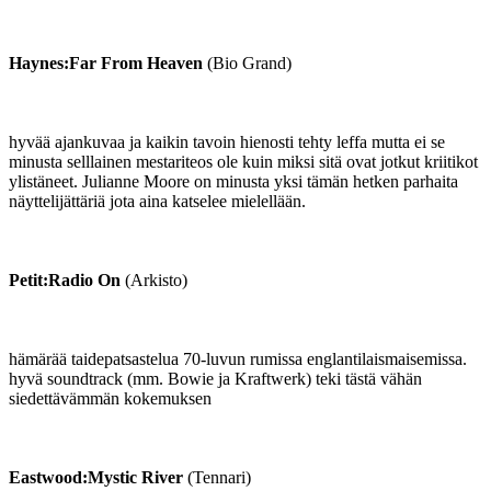
Haynes:Far From Heaven
(Bio Grand)
hyvää ajankuvaa ja kaikin tavoin hienosti tehty leffa mutta ei se
minusta selllainen mestariteos ole kuin miksi sitä ovat jotkut kriitikot
ylistäneet. Julianne Moore on minusta yksi tämän hetken parhaita
näyttelijättäriä jota aina katselee mielellään.
Petit:Radio On
(Arkisto)
hämärää taidepatsastelua 70-luvun rumissa englantilaismaisemissa.
hyvä soundtrack (mm. Bowie ja Kraftwerk) teki tästä vähän
siedettävämmän kokemuksen
Eastwood:Mystic River
(Tennari)