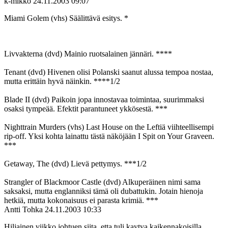
k-mikko
24.11.2003 09:07
Miami Golem (vhs) Säälittävä esitys. *
Livvakterna (dvd) Mainio ruotsalainen jännäri. ****
Tenant (dvd) Hivenen olisi Polanski saanut alussa tempoa nostaa,
mutta erittäin hyvä näinkin. ****1/2
Blade II (dvd) Paikoin jopa innostavaa toimintaa, suurimmaksi
osaksi tympeää. Efektit parantuneet ykkösestä. ***
Nighttrain Murders (vhs) Last House on the Leftiä viihteellisempi
rip-off. Yksi kohta lainattu tästä näköjään I Spit on Your Graveen.
***
Getaway, The (dvd) Lievä pettymys. ***1/2
Strangler of Blackmoor Castle (dvd) Alkuperäinen nimi sama
saksaksi, mutta englanniksi tämä oli dubattukin. Jotain hienoja
hetkiä, mutta kokonaisuus ei parasta krimiä. ***
Antti Tohka
24.11.2003 10:33
Hiljainen viikko johtuen siita, etta tuli kaytya kaikennakoisilla