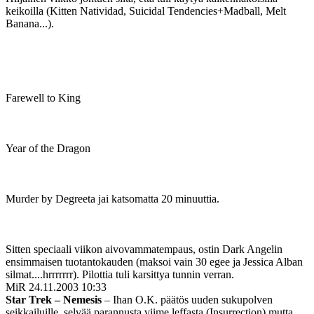
keikoilla (Kitten Natividad, Suicidal Tendencies+Madball, Melt
Banana...).
Farewell to King
Year of the Dragon
Murder by Degreeta jai katsomatta 20 minuuttia.
Sitten speciaali viikon aivovammatempaus, ostin Dark Angelin
ensimmaisen tuotantokauden (maksoi vain 30 egee ja Jessica Alban
silmat....hrrrrrrr). Pilottia tuli karsittya tunnin verran.
MiR
24.11.2003 10:33
Star Trek – Nemesis
– Ihan O.K. päätös uuden sukupolven
seikkailuille, selvää parannusta viime leffasta (Insurrection) mutta