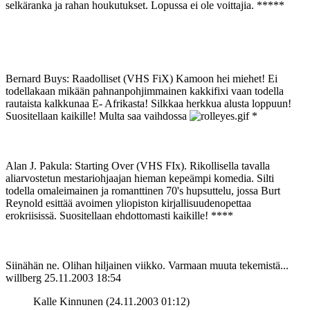
selkäranka ja rahan houkutukset. Lopussa ei ole voittajia. *****
Bernard Buys: Raadolliset (VHS FiX) Kamoon hei miehet! Ei
todellakaan mikään pahnanpohjimmainen kakkifixi vaan todella
rautaista kalkkunaa E- Afrikasta! Silkkaa herkkua alusta loppuun!
Suositellaan kaikille! Multa saa vaihdossa
*
Alan J. Pakula: Starting Over (VHS FIx). Rikollisella tavalla
aliarvostetun mestariohjaajan hieman kepeämpi komedia. Silti
todella omaleimainen ja romanttinen 70's hupsuttelu, jossa Burt
Reynold esittää avoimen yliopiston kirjallisuudenopettaa
erokriisissä. Suositellaan ehdottomasti kaikille! ****
Siinähän ne. Olihan hiljainen viikko. Varmaan muuta tekemistä...
willberg
25.11.2003 18:54
Kalle Kinnunen (24.11.2003 01:12)