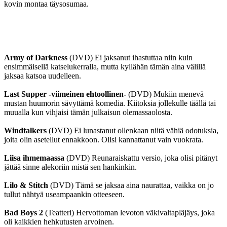
kovin montaa täysosumaa.
Army of Darkness
(DVD) Ei jaksanut ihastuttaa niin kuin
ensimmäisellä katselukerralla, mutta kyllähän tämän aina välillä
jaksaa katsoa uudelleen.
Last Supper ‑viimeinen ehtoollinen-
(DVD) Mukiin menevä
mustan huumorin sävyttämä komedia. Kiitoksia jollekulle täällä tai
muualla kun vihjaisi tämän julkaisun olemassaolosta.
Windtalkers
(DVD) Ei lunastanut ollenkaan niitä vähiä odotuksia,
joita olin asetellut ennakkoon. Olisi kannattanut vain vuokrata.
Liisa ihmemaassa
(DVD) Reunaraiskattu versio, joka olisi pitänyt
jättää sinne alekoriin mistä sen hankinkin.
Lilo & Stitch
(DVD) Tämä se jaksaa aina naurattaa, vaikka on jo
tullut nähtyä useampaankin otteeseen.
Bad Boys 2
(Teatteri) Hervottoman levoton väkivaltapläjäys, joka
oli kaikkien hehkutusten arvoinen.