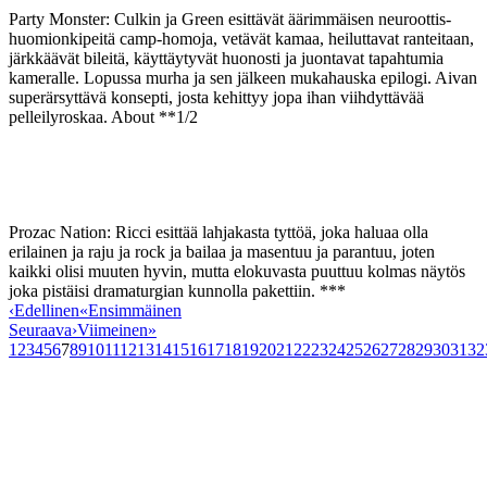
Party Monster: Culkin ja Green esittävät äärimmäisen neuroottis-
huomionkipeitä camp-homoja, vetävät kamaa, heiluttavat ranteitaan,
järkkäävät bileitä, käyttäytyvät huonosti ja juontavat tapahtumia
kameralle. Lopussa murha ja sen jälkeen mukahauska epilogi. Aivan
superärsyttävä konsepti, josta kehittyy jopa ihan viihdyttävää
pelleilyroskaa. About **1/2
Prozac Nation: Ricci esittää lahjakasta tyttöä, joka haluaa olla
erilainen ja raju ja rock ja bailaa ja masentuu ja parantuu, joten
kaikki olisi muuten hyvin, mutta elokuvasta puuttuu kolmas näytös
joka pistäisi dramaturgian kunnolla pakettiin. ***
‹
Edellinen
«
Ensimmäinen
Seuraava
›
Viimeinen
»
1
2
3
4
5
6
7
8
9
10
11
12
13
14
15
16
17
18
19
20
21
22
23
24
25
26
27
28
29
30
31
32