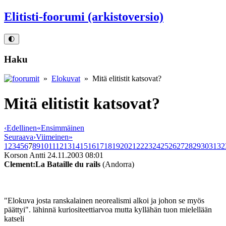
Elitisti-foorumi (arkistoversio)
🌓
Haku
»
Elokuvat
» Mitä elitistit katsovat?
Mitä elitistit katsovat?
‹
Edellinen
«
Ensimmäinen
Seuraava
›
Viimeinen
»
1
2
3
4
5
6
7
8
9
10
11
12
13
14
15
16
17
18
19
20
21
22
23
24
25
26
27
28
29
30
31
32
Korson Antti
24.11.2003 08:01
Clement:La Bataille du rails
(Andorra)
"Elokuva josta ranskalainen neorealismi alkoi ja johon se myös
päättyi". lähinnä kuriositeettiarvoa mutta kyllähän tuon mielellään
katseli