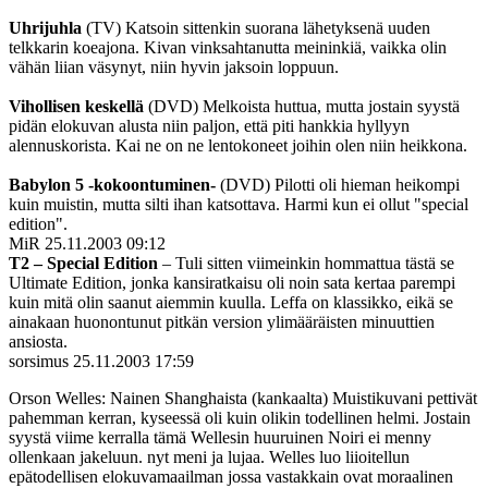
Uhrijuhla
(TV) Katsoin sittenkin suorana lähetyksenä uuden
telkkarin koeajona. Kivan vinksahtanutta meininkiä, vaikka olin
vähän liian väsynyt, niin hyvin jaksoin loppuun.
Vihollisen keskellä
(DVD) Melkoista huttua, mutta jostain syystä
pidän elokuvan alusta niin paljon, että piti hankkia hyllyyn
alennuskorista. Kai ne on ne lentokoneet joihin olen niin heikkona.
Babylon 5 ‑kokoontuminen-
(DVD) Pilotti oli hieman heikompi
kuin muistin, mutta silti ihan katsottava. Harmi kun ei ollut "special
edition".
MiR
25.11.2003 09:12
T2 – Special Edition
– Tuli sitten viimeinkin hommattua tästä se
Ultimate Edition, jonka kansiratkaisu oli noin sata kertaa parempi
kuin mitä olin saanut aiemmin kuulla. Leffa on klassikko, eikä se
ainakaan huonontunut pitkän version ylimääräisten minuuttien
ansiosta.
sorsimus
25.11.2003 17:59
Orson Welles: Nainen Shanghaista (kankaalta) Muistikuvani pettivät
pahemman kerran, kyseessä oli kuin olikin todellinen helmi. Jostain
syystä viime kerralla tämä Wellesin huuruinen Noiri ei menny
ollenkaan jakeluun. nyt meni ja lujaa. Welles luo liioitellun
epätodellisen elokuvamaailman jossa vastakkain ovat moraalinen