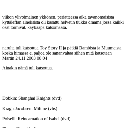
viikon ylivoimainen ykkönen. periatteessa aika tavanomaisista
kyttäleffan aineksista oli kasattu helvetin tiukka draama jossa kaikki
osat toimivat. käykääpä katsomassa.
narulta tuli katsottua Toy Story II ja pätkiä Bambista ja Muumeista
koska himassa ei paljoa ole sananvaltaa siihen mitä katsotaan
Martin
24.11.2003 08:04
Ainakin nämä tuli katsottua.
Dobkin: Shanghai Knights (dvd)
Kragh-Jacobsen: Mifune (vhs)
Polselli: Reincarnation of Isabel (dvd)