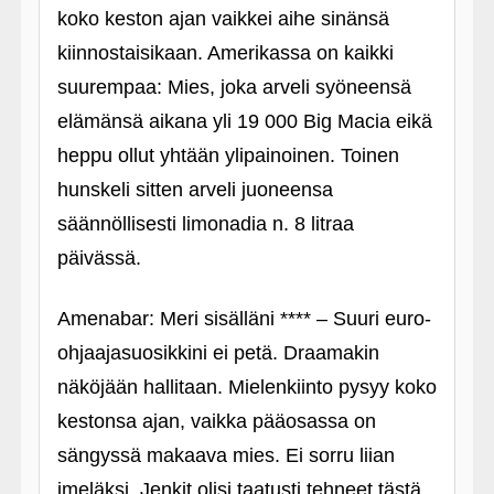
koko keston ajan vaikkei aihe sinänsä
kiinnostaisikaan. Amerikassa on kaikki
suurempaa: Mies, joka arveli syöneensä
elämänsä aikana yli 19 000 Big Macia eikä
heppu ollut yhtään ylipainoinen. Toinen
hunskeli sitten arveli juoneensa
säännöllisesti limonadia n. 8 litraa
päivässä.
Amenabar: Meri sisälläni **** – Suuri euro-
ohjaajasuosikkini ei petä. Draamakin
näköjään hallitaan. Mielenkiinto pysyy koko
kestonsa ajan, vaikka pääosassa on
sängyssä makaava mies. Ei sorru liian
imeläksi. Jenkit olisi taatusti tehneet tästä