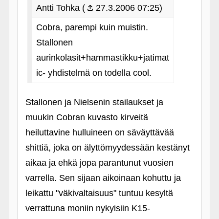
Antti Tohka (
27.3.2006 07:25)
Cobra, parempi kuin muistin.
Stallonen
aurinkolasit+hammastikku+jatimat
ic- yhdistelmä on todella cool.
Stallonen ja Nielsenin stailaukset ja
muukin Cobran kuvasto kirveitä
heiluttavine hulluineen on säväyttävää
shittiä, joka on älyttömyydessään kestänyt
aikaa ja ehkä jopa parantunut vuosien
varrella. Sen sijaan aikoinaan kohuttu ja
leikattu "väkivaltaisuus" tuntuu kesyltä
verrattuna moniin nykyisiin K15-