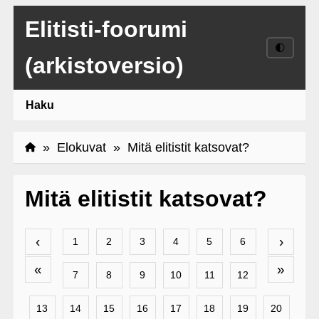
Elitisti-foorumi
🌓
(arkistoversio)
Haku
»
Elokuvat
» Mitä elitistit katsovat?
Mitä elitistit katsovat?
‹
›
1
2
3
4
5
6
«
»
7
8
9
10
11
12
13
14
15
16
17
18
19
20