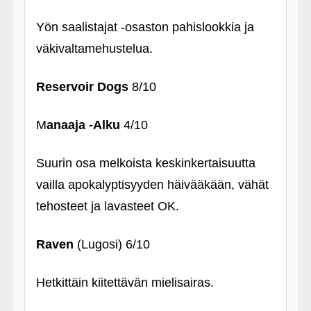
Yön saalistajat ‑osaston pahislookkia ja
väkivaltamehustelua.
Reservoir Dogs
8/10
M
anaaja ‑Alku
4/10
Suurin osa melkoista keskinkertaisuutta
vailla apokalyptisyyden häivääkään, vähät
tehosteet ja lavasteet OK.
Raven
(Lugosi) 6/10
Hetkittäin kiitettävän mielisairas.