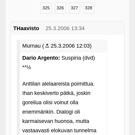
325
326
327
328
THaavisto
25.3.2006 13:34
Murnau (
25.3.2006 12:03)
Dario Argento:
Suspiria (dvd)
**½
Anttilan alelaareista poimittua.
Ihan keskiverto pätkä, joskin
goreilua olisi voinut olla
enemmänkin. Dialogi oli
karmaisevan huonoa, mutta
vastaavasti elokuvan tunnelma