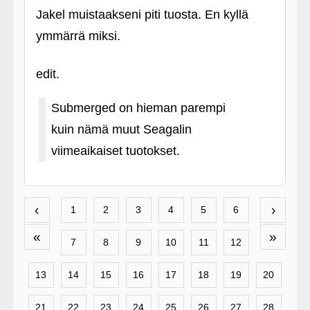
Jakel muistaakseni piti tuosta. En kyllä
ymmärrä miksi.
edit.
Submerged on hieman parempi
kuin nämä muut Seagalin
viimeaikaiset tuotokset.
‹
›
1
2
3
4
5
6
«
»
7
8
9
10
11
12
13
14
15
16
17
18
19
20
21
22
23
24
25
26
27
28