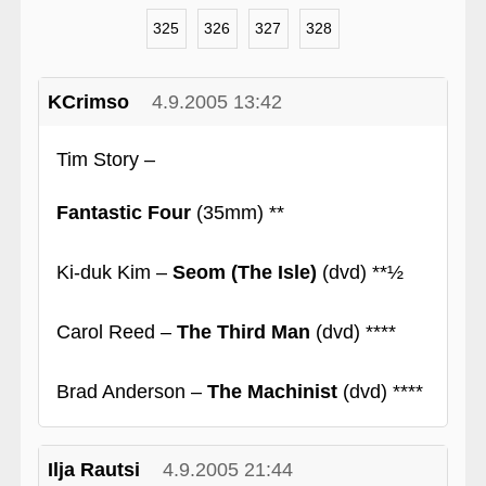
325
326
327
328
KCrimso
4.9.2005 13:42
Tim Story –
Fantastic Four
(35mm) **
Ki-duk Kim –
Seom (The Isle)
(dvd) **½
Carol Reed –
The Third Man
(dvd) ****
Brad Anderson –
The Machinist
(dvd) ****
Ilja Rautsi
4.9.2005 21:44