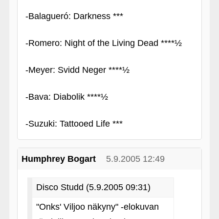
‑Balagueró: Darkness ***
‑Romero: Night of the Living Dead ****½
‑Meyer: Svidd Neger ****½
‑Bava: Diabolik ****½
‑Suzuki: Tattooed Life ***
Humphrey Bogart
5.9.2005 12:49
Disco Studd (5.9.2005 09:31)
"Onks' Viljoo näkyny" ‑elokuvan