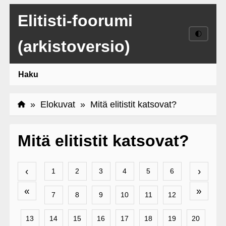
Elitisti-foorumi
🌓
(arkistoversio)
Haku
»
Elokuvat
» Mitä elitistit katsovat?
Mitä elitistit katsovat?
‹
›
1
2
3
4
5
6
«
»
7
8
9
10
11
12
13
14
15
16
17
18
19
20