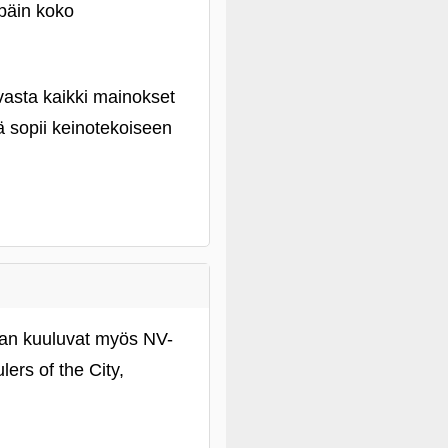
npäin koko
uvasta kaikki mainokset
ä sopii keinotekoiseen
taan kuuluvat myös NV-
ers of the City,