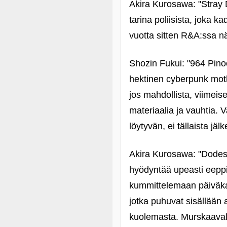
Akira Kurosawa: "Stray 
tarina poliisista, joka 
vuotta sitten R&A:ssa n
Shozin Fukui: "964 Pinoc
hektinen cyberpunk moth
jos mahdollista, viimei
materiaalia ja vauhtia. V
löytyvän, ei tällaista jäl
Akira Kurosawa: "Dodes
hyödyntää upeasti eeppis
kummittelemaan päiväkau
jotka puhuvat sisällään
kuolemasta. Murskaavalla