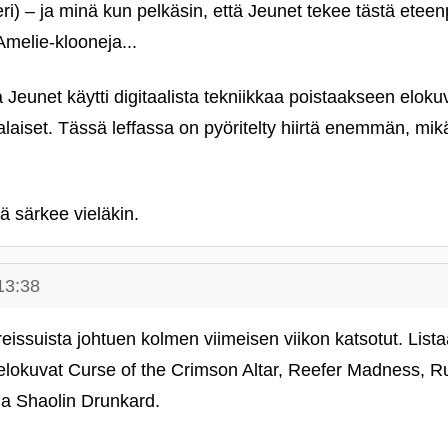
eri) – ja minä kun pelkäsin, että Jeunet tekee tästä etee
melie-klooneja...
 Jeunet käytti digitaalista tekniikkaa poistaakseen elok
laiset. Tässä leffassa on pyöritelty hiirtä enemmän, mik
ä särkee vieläkin.
13:38
 reissuista johtuen kolmen viimeisen viikon katsotut. Lis
lokuvat Curse of the Crimson Altar, Reefer Madness, Rul
ja Shaolin Drunkard.