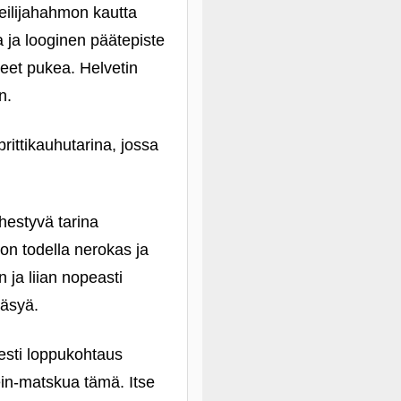
teilijahahmon kautta
 ja looginen päätepiste
neet pukea. Helvetin
n.
ittikauhutarina, jossa
ähestyvä tarina
 on todella nerokas ja
 ja liian nopeasti
ääsyä.
esti loppukohtaus
ein-matskua tämä. Itse