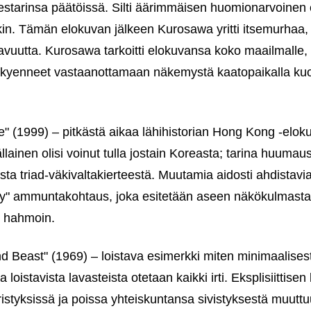
starinsa päätöissä. Silti äärimmäisen huomionarvoinen e
in. Tämän elokuvan jälkeen Kurosawa yritti itsemurhaa, 
avuutta. Kurosawa tarkoitti elokuvansa koko maailmalle,
vät kyenneet vastaanottamaan näkemystä kaatopaikalla kuol
 (1999) – pitkästä aikaa lähihistorian Hong Kong ‑elokuv
llainen olisi voinut tulla jostain Koreasta; tarina huuma
sta triad-väkivaltakierteestä. Muutamia aidosti ahdistavi
telty" ammuntakohtaus, joka esitetään aseen näkökulmasta
n hahmoin.
d Beast" (1969) – loistava esimerkki miten minimaalise
 loistavista lavasteista otetaan kaikki irti. Eksplisiittise
istyksissä ja poissa yhteiskuntansa sivistyksestä muuttu