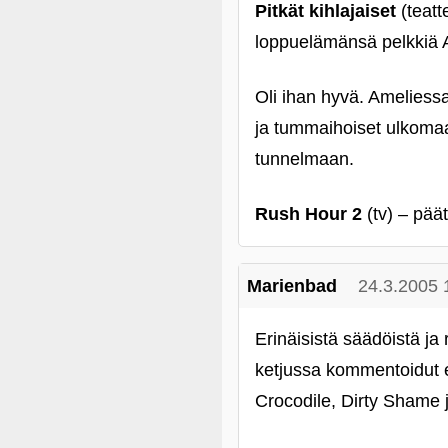
Pitkät kihlajaiset
(teatt
loppuelämänsä pelkkiä A
Oli ihan hyvä. Ameliessa
ja tummaihoiset ulkomaa
tunnelmaan.
Rush Hour 2
(tv) – päät
Marienbad
24.3.2005 
Erinäisistä säädöistä ja
ketjussa kommentoidut e
Crocodile, Dirty Shame 