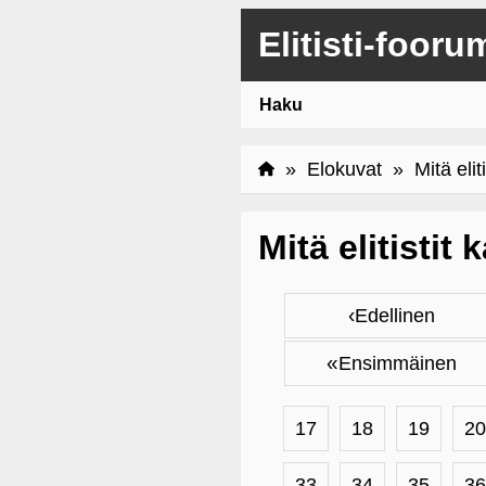
Elitisti-fooru
Haku
»
Elokuvat
» Mitä eliti
Mitä elitistit
‹
Edellinen
«
Ensimmäinen
17
18
19
20
33
34
35
36