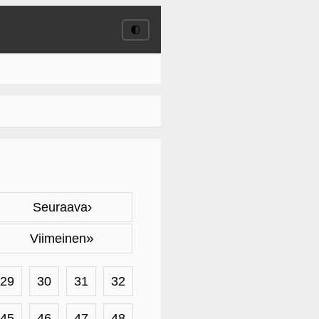
🌓
›
Seuraava
»
Viimeinen
29
30
31
32
45
46
47
48