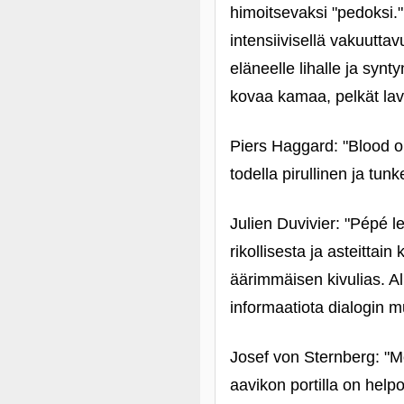
himoitsevaksi "pedoksi."
intensiivisellä vakuutta
eläneelle lihalle ja synt
kovaa kamaa, pelkät lav
Piers Haggard: "Blood o
todella pirullinen ja tu
Julien Duvivier: "Pépé l
rikollisesta ja asteitta
äärimmäisen kivulias. Al
informaatiota dialogin 
Josef von Sternberg: "M
aavikon portilla on hel