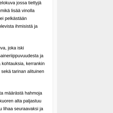
lokuva jossa tiettyjä
mikä lisää vinolla
 ei pelkästään
evista ihmisistä ja
a, joka iski
usaineriippuvuudesta ja
a kohtauksia, kerrankin
 sekä tarinan alituinen
sta määrästä hahmoja
n kuoren alta paljastuu
u lihaa seuraavaksi ja