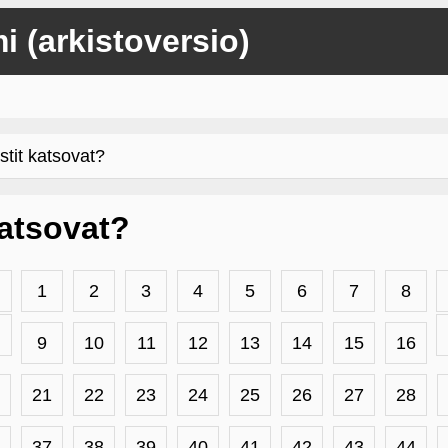
mi (arkistoversio)
stit katsovat?
 katsovat?
1
2
3
4
5
6
7
8
9
10
11
12
13
14
15
16
21
22
23
24
25
26
27
28
37
38
39
40
41
42
43
44