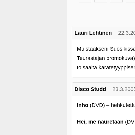
Lauri Lehtinen
22.3.2
Muistaakseni Suosikissa
Teurastajan promokuva) 
toisaalta karatetyyppise
Disco Studd
23.3.200
Inho
(DVD) – hehkutettu 
Hei, me nauretaan
(DVD