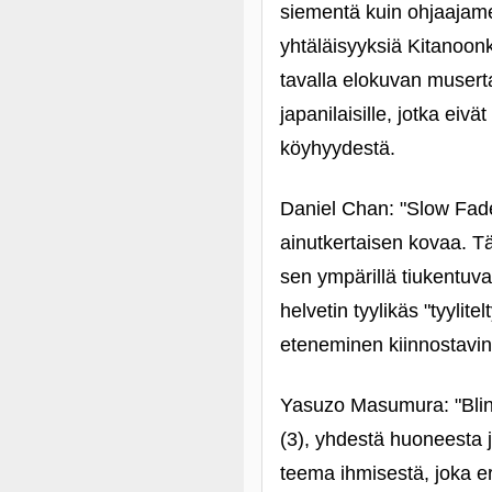
siementä kuin ohjaajame
yhtäläisyyksiä Kitanoonk
tavalla elokuvan musert
japanilaisille, jotka ei
köyhyydestä.
Daniel Chan: "Slow Fade"
ainutkertaisen kovaa. Tä
sen ympärillä tiukentuva
helvetin tyylikäs "tyyli
eteneminen kiinnostavi
Yasuzo Masumura: "Blin
(3), yhdestä huoneesta ja
teema ihmisestä, joka er