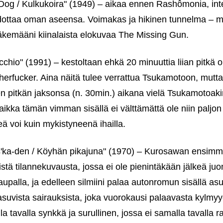
Dog / Kulkukoira" (1949) – aikaa ennen Rashômonia, int
kadottaa oman aseensa. Voimakas ja hikinen tunnelma – mu
äkemääni kiinalaista elokuvaa The Missing Gun.
chio" (1991) – kestoltaan ehkä 20 minuuttia liian pitkä 
erfucker. Aina näitä tulee verrattua Tsukamotoon, mutta
sen pitkän jaksonsa (n. 30min.) aikana vielä Tsukamotoa
aikka tämän vimman sisällä ei välttämättä ole niin paljon k
keä voi kuin mykistyneenä ihailla.
'ka-den / Köyhän pikajuna" (1970) – Kurosawan ensimm
tä tilannekuvausta, jossa ei ole pienintäkään jälkeä juo
palla, ja edelleen silmiini palaa autonromun sisällä asu
 asuvista sairauksista, joka vuorokausi palaavasta kylmy
 tavalla synkkä ja surullinen, jossa ei samalla tavalla 