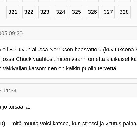
321
322
323
324
325
326
327
328
005 09:20
 oli 80-luvun alussa Norriksen haastattelu (kuvituksena
jossa Chuck vaahtosi, miten väärin on että alaikäiset ka
n väkivallan katsominen on kaikin puolin tervettä.
5 11:34
jo toisaalla.
) – mitä muuta voisi katsoa, kun stressi ja vitutus pain