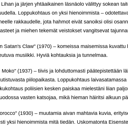
 Lihan ja järjen yhtäaikainen läsnäolo välittyy sokean tai
vuudella. Loppukohtaus on yksi hienoimmista – odotettava
yneelle rakkaudelle, jota hahmot eivät sanoiksi olisi osan
asteet ja miehen tekemät veistokset vangitsevat tajunna
n Satan's Claw" (1970) – komeissa maisemissa kuvattu br
nkeutuva musiikki. Hyviä kohtauksia ja tunnelmaa.
e Moko" (1937) – tiivis ja lohduttomasti päätepistettään l
in kutistuvasta piilopaikasta. Loppukohtaus laivasatamassa
kukohtaus poliisien kesken paiskaa mielestäni liian paljon
muodossa vasten katsojaa, mikä hieman häiritsi alkuun p
orocco" (1930) – muutamia aivan mahtavia kuvia, erityis
posti yksi hienoimmista mitä tiedän. Uskomatonta Eisenst