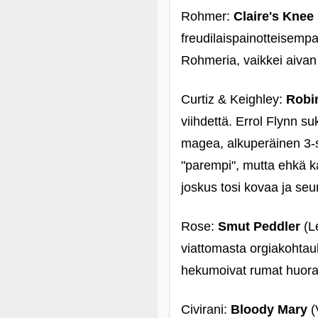
Rohmer:
Claire's Knee
freudilaispainotteisemp
Rohmeria, vaikkei aivan
Curtiz & Keighley:
Robin
viihdettä. Errol Flynn su
magea, alkuperäinen 3-str
"parempi", mutta ehkä kat
joskus tosi kovaa ja seur
Rose:
Smut Peddler
(Le
viattomasta orgiakohtau
hekumoivat rumat huorat
Civirani:
Bloody Mary
(