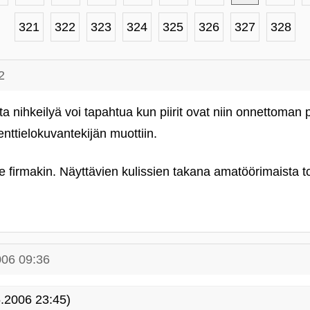
321
322
323
324
325
326
327
328
2
asta nihkeilyä voi tapahtua kun piirit ovat niin onnettoman 
nttielokuvantekijän muottiin.
 se firmakin. Näyttävien kulissien takana amatöörimaista t
006 09:36
.2006 23:45)