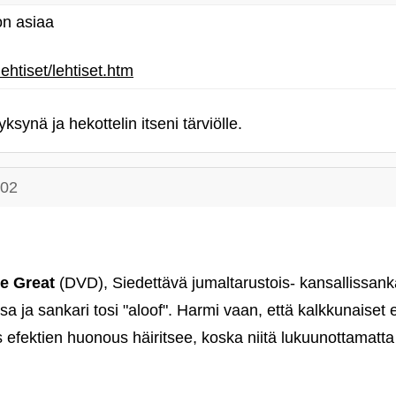
on asiaa
lehtiset/lehtiset.htm
ksynä ja hekottelin itseni tärviölle.
:02
e Great
(DVD), Siedettävä jumaltarustois- kansallissank
 ja sankari tosi "aloof". Harmi vaan, että kalkkunaiset e
s efektien huonous häiritsee, koska niitä lukuunottamatt