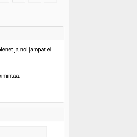
pienet ja noi jampat ei
oimintaa.