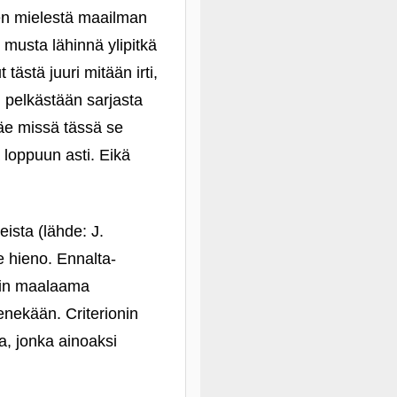
sen mielestä maailman
 musta lähinnä ylipitkä
ästä juuri mitään irti,
n pelkästään sarjasta
äe missä tässä se
loppuun asti. Eikä
ista (lähde: J.
e hieno. Ennalta-
lein maalaama
menekään. Criterionin
a, jonka ainoaksi