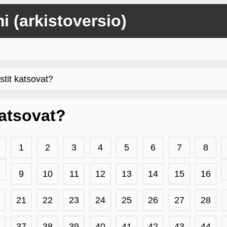
mi (arkistoversio)
stit katsovat?
 katsovat?
1
2
3
4
5
6
7
8
9
10
11
12
13
14
15
16
21
22
23
24
25
26
27
28
37
38
39
40
41
42
43
44