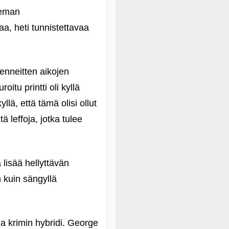
ieman
a, heti tunnistettavaa
enneitten aikojen
itu printti oli kyllä
llä, että tämä olisi ollut
ä leffoja, jotka tulee
 lisää hellyttävän
 kuin sängyllä
a krimin hybridi. George