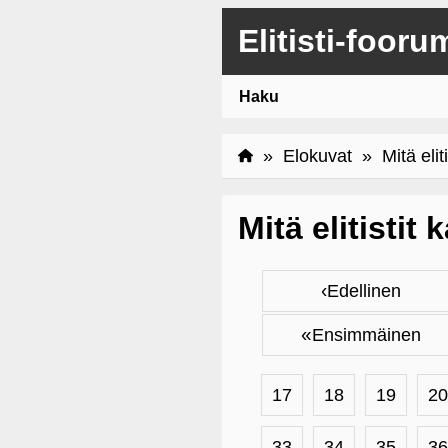
Elitisti-fooru
Haku
»
Elokuvat
» Mitä eliti
Mitä elitistit
‹
Edellinen
«
Ensimmäinen
17
18
19
20
33
34
35
36