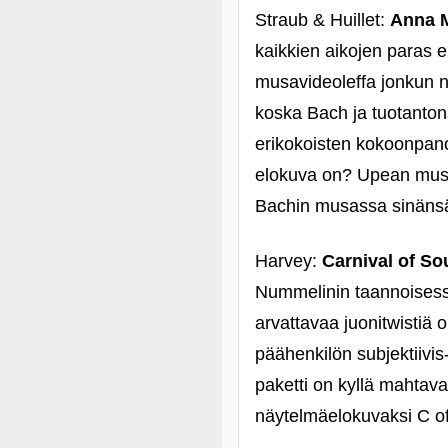
Straub & Huillet:
Anna M
kaikkien aikojen paras e
musavideoleffa jonkun ne
koska Bach ja tuotantons
erikokoisten kokoonpano
elokuva on? Upean musta
Bachin musassa sinänsä 
Harvey:
Carnival of So
Nummelinin taannoisessa 
arvattavaa juonitwistiä
päähenkilön subjektiivis
paketti on kyllä mahtav
näytelmäelokuvaksi C of S