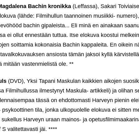
agdalena Bachin kronikka
(Leffassa), Sakari Toiviai
lokuva (lähde: Filmihullun taannoinen musiikki- numero),
vöhööd bachin gipaleista... Eli minä en ainakaan saanut t
a ei ollut ennestään tuttua. Itse elokuva koostui melkei
jen soittamia kokonaisia Bachin kappaleita. En oikein n
valkokuvauksen ansiosta tämän jaksoi kyllä kärvistellä 
mitään vastenmielistä ole. **
uls
(DVD), Yksi Tapani Maskulan kaikkien aikojen suosike
Filmihullussa ilmestynyt Maskula- artikkeli) ja olihan s
 olennaisempaa tässä on ehdottomasti Harveyn pienin e
- psykoottinen tila, jonka ulkopuolelle elokuva ei sitten 
a sukellus Harveyn uraan mainos- ja opetusfilmimaakarin
 valitettavasti jäi. ****