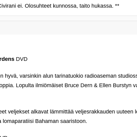
Civirani ei. Olosuhteet kunnossa, taito hukassa. **
ardens
DVD
 hyvä, varsinkin alun tarinatuokio radioaseman studioss
aa oppia. Lopulta ilmiömäiset Bruce Dern & Ellen Burstyn v
et veljekset alkavat lämmittää veljesrakkauden uuteen l
 lomaparatiisi Bahaman saaristoon.