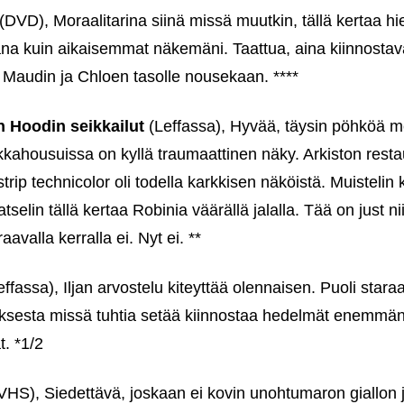
(DVD), Moraalitarina siinä missä muutkin, tällä kertaa h
ana kuin aikaisemmat näkemäni. Taattua, aina kiinnostava
 Maudin ja Chloen tasolle nousekaan. ****
 Hoodin seikkailut
(Leffassa), Hyvää, täysin pöhköä m
kkahousuissa on kyllä traumaattinen näky. Arkiston restauro
ip technicolor oli todella karkkisen näköistä. Muistelin ky
selin tällä kertaa Robinia väärällä jalalla. Tää on just niit
aavalla kerralla ei. Nyt ei. **
ffassa), Iljan arvostelu kiteyttää olennaisen. Puoli staraa
ksesta missä tuhtia setää kiinnostaa hedelmät enemmän
. *1/2
VHS), Siedettävä, joskaan ei kovin unohtumaron giallon j