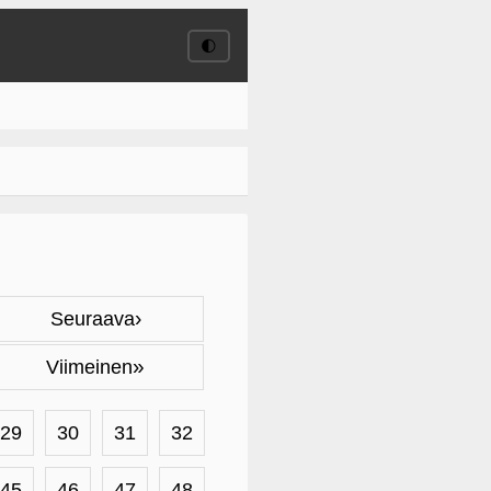
🌓
›
Seuraava
»
Viimeinen
29
30
31
32
45
46
47
48