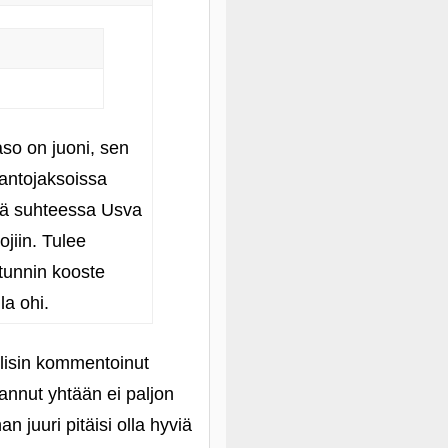
aso on juoni, sen
dantojaksoissa
ässä suhteessa Usva
ojiin. Tulee
tunnin kooste
la ohi.
 olisin kommentoinut
pannut yhtään ei paljon
n juuri pitäisi olla hyviä