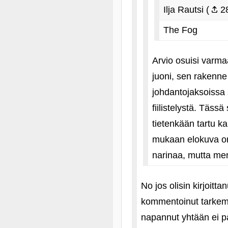
Ilja Rautsi (
28
The Fog
Arvio osuisi varma
juoni, sen rakenne 
johdantojaksoissa s
fiilistelystä. Täs
tietenkään tartu ka
mukaan elokuva on 
narinaa, mutta menee
No jos olisin kirjoitt
kommentoinut tarkemmi
napannut yhtään ei pa