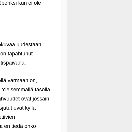
öperiksi kun ei ole
lokuvaa uudestaan
a on tapahtunut
otispäivänä.
iellä varmaan on,
. Yleisemmällä tasolla
vahvuudet ovat jossain
utut ovat kyllä
tiivien
a en tiedä onko