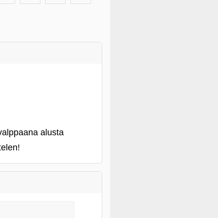
 valppaana alusta
elen!