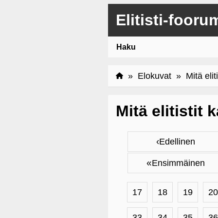
Elitisti-fooru
Haku
»
Elokuvat
» Mitä eliti
Mitä elitistit
‹
Edellinen
«
Ensimmäinen
17
18
19
20
33
34
35
36