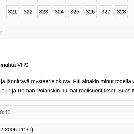
321
322
323
324
325
326
327
328
2
malità
VHS
 ja jännittävä mysteerielokuva. Piti ainakin minut todella
eun ja Roman Polanskin huimat roolisuoritukset. Suositt
18:42
2.2006 11:30)