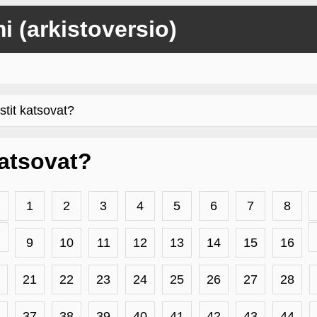
mi (arkistoversio)
stit katsovat?
 katsovat?
1
2
3
4
5
6
7
8
9
10
11
12
13
14
15
16
21
22
23
24
25
26
27
28
37
38
39
40
41
42
43
44