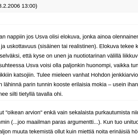
.2.2006 13:00)
an nappiin jos Usva olisi elokuva, jonka ainoa olennaine
ja uskottavuus (sisäinen tai realistinen). Elokuva tekee 
elväksi, että kyse on unen ja nuotiotarinan välillä liikku
sä suhteessa Usva voisi olla paljonkin huonompi, vaikka tu
ikkiin katsojiin. Tulee mieleen vanhat Hohdon jenkkiarvio
lähinnä parin tunnin kooste erilaisia mokia – usein ihan
 silti tietyllä tavalla ohi.
anut "oikean arvion" enkä vain sekalaista purkautumista nii
n (...joo maailman paras argumentti...). Kun tuo unituoki
ljon muuta tekemistä ollut kuin miettiä noita erinäisiä h