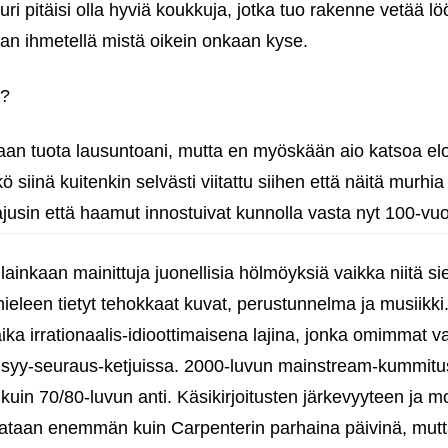
ri pitäisi olla hyviä koukkuja, jotka tuo rakenne vetää lö
jan ihmetellä mistä oikein onkaan kyse.
i?
n tuota lausuntoani, mutta en myöskään aio katsoa e
ö siinä kuitenkin selvästi viitattu siihen että näitä murhi
ajusin että haamut innostuivat kunnolla vasta nyt 100-vu
lainkaan mainittuja juonellisia hölmöyksiä vaikka niitä s
ieleen tietyt tehokkaat kuvat, perustunnelma ja musiikki
ika irrationaalis-idioottimaisena lajina, jonka omimmat 
a syy-seuraus-ketjuissa. 2000-luvun mainstream-kummitusj
kuin 70/80-luvun anti. Käsikirjoitusten järkevyyteen ja mo
ataan enemmän kuin Carpenterin parhaina päivinä, mutt