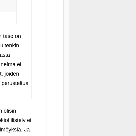
n taso on
kuitenkin
vasta
nnelma ei
t, joiden
 perusteltua
n olisin
ofiilistely ei
ölmöyksiä. Ja