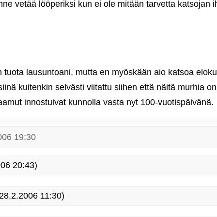
nne vetää lööperiksi kun ei ole mitään tarvetta katsojan i
uota lausuntoani, mutta en myöskään aio katsoa elok
siinä kuitenkin selvästi viitattu siihen että näitä murhia 
 haamut innostuivat kunnolla vasta nyt 100-vuotispäivänä.
006 19:30
06 20:43)
28.2.2006 11:30)