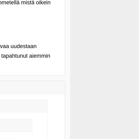
hmetellä mistä oikein
uvaa uudestaan
on tapahtunut aiemmin