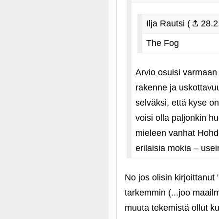
Ilja Rautsi (
28.2
The Fog
Arvio osuisi varmaan 
rakenne ja uskottavuu
selväksi, että kyse on
voisi olla paljonkin h
mieleen vanhat Hohdo
erilaisia mokia – usei
No jos olisin kirjoittan
tarkemmin (...joo maailm
muuta tekemistä ollut kui