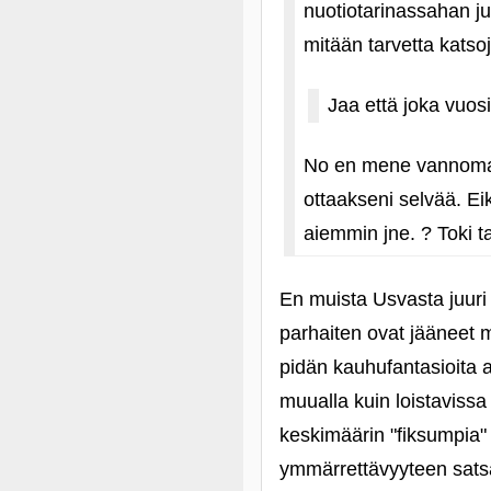
nuotiotarinassahan juu
mitään tarvetta katso
Jaa että joka vuos
No en mene vannomaa
ottaakseni selvää. Eik
aiemmin jne. ? Toki t
En muista Usvasta juuri 
parhaiten ovat jääneet m
pidän kauhufantasioita a
muualla kuin loistaviss
keskimäärin "fiksumpia" 
ymmärrettävyyteen sats