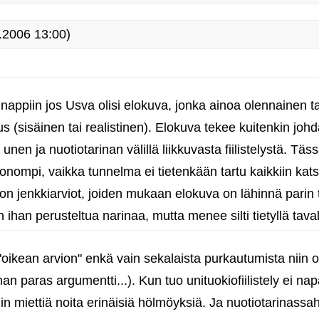
.2006 13:00)
nappiin jos Usva olisi elokuva, jonka ainoa olennainen t
s (sisäinen tai realistinen). Elokuva tekee kuitenkin joh
 unen ja nuotiotarinan välillä liikkuvasta fiilistelystä. T
uonompi, vaikka tunnelma ei tietenkään tartu kaikkiin kats
n jenkkiarviot, joiden mukaan elokuva on lähinnä parin 
n ihan perusteltua narinaa, mutta menee silti tietyllä taval
ut "oikean arvion" enkä vain sekalaista purkautumista niin
an paras argumentti...). Kun tuo unituokiofiilistely ei na
n miettiä noita erinäisiä hölmöyksiä. Ja nuotiotarinassaha