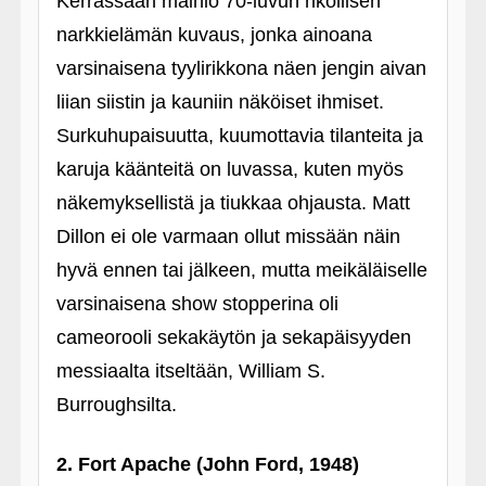
Kerrassaan mainio 70-luvun rikollisen
narkkielämän kuvaus, jonka ainoana
varsinaisena tyylirikkona näen jengin aivan
liian siistin ja kauniin näköiset ihmiset.
Surkuhupaisuutta, kuumottavia tilanteita ja
karuja käänteitä on luvassa, kuten myös
näkemyksellistä ja tiukkaa ohjausta. Matt
Dillon ei ole varmaan ollut missään näin
hyvä ennen tai jälkeen, mutta meikäläiselle
varsinaisena show stopperina oli
cameorooli sekakäytön ja sekapäisyyden
messiaalta itseltään, William S.
Burroughsilta.
2. Fort Apache (John Ford, 1948)