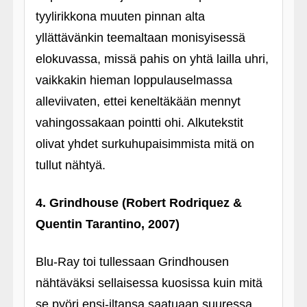
tyylirikkona muuten pinnan alta
yllättävänkin teemaltaan monisyisessä
elokuvassa, missä pahis on yhtä lailla uhri,
vaikkakin hieman loppulauselmassa
alleviivaten, ettei keneltäkään mennyt
vahingossakaan pointti ohi. Alkutekstit
olivat yhdet surkuhupaisimmista mitä on
tullut nähtyä.
4. Grindhouse (Robert Rodriquez &
Quentin Tarantino, 2007)
Blu-Ray toi tullessaan Grindhousen
nähtäväksi sellaisessa kuosissa kuin mitä
se pyöri ensi-iltansa saatuaan suuressa