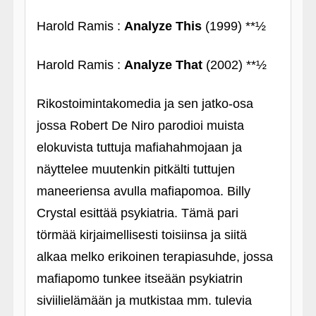
Harold Ramis :
Analyze This
(1999) **½
Harold Ramis :
Analyze That
(2002) **½
Rikostoimintakomedia ja sen jatko-osa
jossa Robert De Niro parodioi muista
elokuvista tuttuja mafiahahmojaan ja
näyttelee muutenkin pitkälti tuttujen
maneeriensa avulla mafiapomoa. Billy
Crystal esittää psykiatria. Tämä pari
törmää kirjaimellisesti toisiinsa ja siitä
alkaa melko erikoinen terapiasuhde, jossa
mafiapomo tunkee itseään psykiatrin
siviilielämään ja mutkistaa mm. tulevia