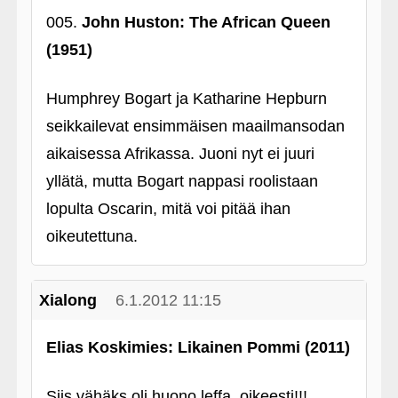
005.
John Huston: The African Queen
(1951)
Humphrey Bogart ja Katharine Hepburn
seikkailevat ensimmäisen maailmansodan
aikaisessa Afrikassa. Juoni nyt ei juuri
yllätä, mutta Bogart nappasi roolistaan
lopulta Oscarin, mitä voi pitää ihan
oikeutettuna.
Xialong
6.1.2012 11:15
Elias Koskimies: Likainen Pommi (2011)
Siis vähäks oli huono leffa, oikeesti!!!