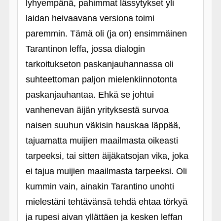
lyhyempänä, pahimmat lässytykset yli
laidan heivaavana versiona toimi
paremmin. Tämä oli (ja on) ensimmäinen
Tarantinon leffa, jossa dialogin
tarkoitukseton paskanjauhannassa oli
suhteettoman paljon mielenkiinnotonta
paskanjauhantaa. Ehkä se johtui
vanhenevan äijän yrityksestä survoa
naisen suuhun väkisin hauskaa läppää,
tajuamatta muijien maailmasta oikeasti
tarpeeksi, tai sitten äijäkatsojan vika, joka
ei tajua muijien maailmasta tarpeeksi. Oli
kummin vain, ainakin Tarantino unohti
mielestäni tehtävänsä tehdä ehtaa törkyä
ja rupesi aivan yllättäen ja kesken leffan