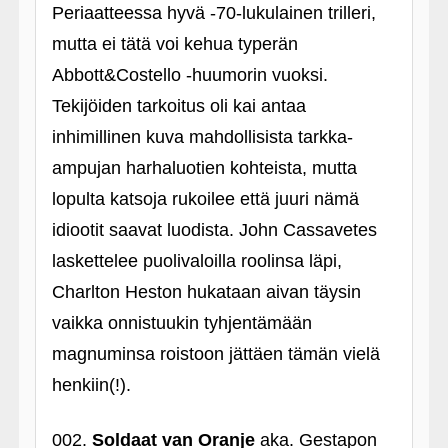
Periaatteessa hyvä ‑70-lukulainen trilleri,
mutta ei tätä voi kehua typerän
Abbott&Costello ‑huumorin vuoksi.
Tekijöiden tarkoitus oli kai antaa
inhimillinen kuva mahdollisista tarkka-
ampujan harhaluotien kohteista, mutta
lopulta katsoja rukoilee että juuri nämä
idiootit saavat luodista. John Cassavetes
laskettelee puolivaloilla roolinsa läpi,
Charlton Heston hukataan aivan täysin
vaikka onnistuukin tyhjentämään
magnuminsa roistoon jättäen tämän vielä
henkiin(!).
002.
Soldaat van Oranje
aka. Gestapon