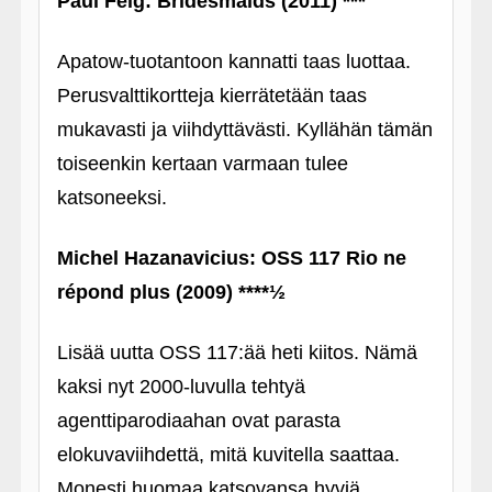
Paul Feig: Bridesmaids (2011)
***
Apatow-tuotantoon kannatti taas luottaa.
Perusvalttikortteja kierrätetään taas
mukavasti ja viihdyttävästi. Kyllähän tämän
toiseenkin kertaan varmaan tulee
katsoneeksi.
Michel Hazanavicius: OSS 117 Rio ne
répond plus (2009)
****½
Lisää uutta OSS 117:ää heti kiitos. Nämä
kaksi nyt 2000-luvulla tehtyä
agenttiparodiaahan ovat parasta
elokuvaviihdettä, mitä kuvitella saattaa.
Monesti huomaa katsovansa hyviä