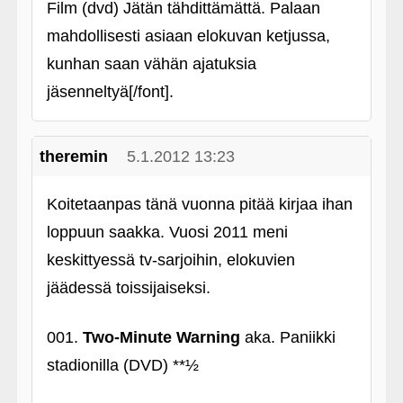
Film (dvd) Jätän tähdittämättä. Palaan
mahdollisesti asiaan elokuvan ketjussa,
kunhan saan vähän ajatuksia
jäsenneltyä[/font].
theremin
5.1.2012 13:23
Koitetaanpas tänä vuonna pitää kirjaa ihan
loppuun saakka. Vuosi 2011 meni
keskittyessä tv-sarjoihin, elokuvien
jäädessä toissijaiseksi.
001.
Two-Minute Warning
aka. Paniikki
stadionilla (DVD) **½