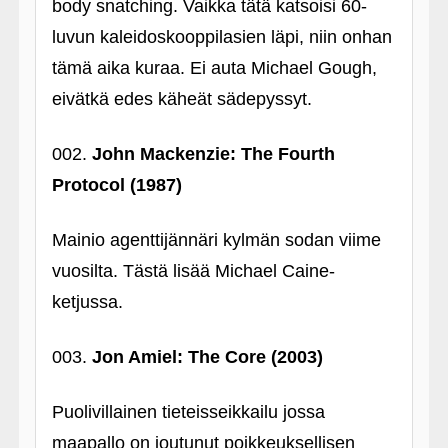
body snatching. Vaikka tätä katsoisi 60-
luvun kaleidoskooppilasien läpi, niin onhan
tämä aika kuraa. Ei auta Michael Gough,
eivätkä edes käheät sädepyssyt.
002.
John Mackenzie: The Fourth
Protocol (1987)
Mainio agenttijännäri kylmän sodan viime
vuosilta. Tästä lisää Michael Caine-
ketjussa.
003.
Jon Amiel: The Core (2003)
Puolivillainen tieteisseikkailu jossa
maapallo on joutunut poikkeuksellisen