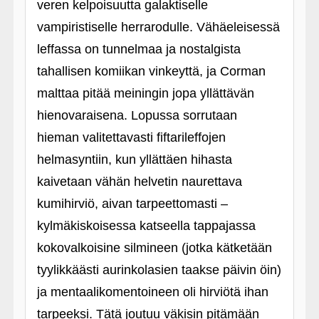
veren kelpoisuutta galaktiselle
vampiristiselle herrarodulle. Vähäeleisessä
leffassa on tunnelmaa ja nostalgista
tahallisen komiikan vinkeyttä, ja Corman
malttaa pitää meiningin jopa yllättävän
hienovaraisena. Lopussa sorrutaan
hieman valitettavasti fiftarileffojen
helmasyntiin, kun yllättäen hihasta
kaivetaan vähän helvetin naurettava
kumihirviö, aivan tarpeettomasti –
kylmäkiskoisessa katseella tappajassa
kokovalkoisine silmineen (jotka kätketään
tyylikkäästi aurinkolasien taakse päivin öin)
ja mentaalikomentoineen oli hirviötä ihan
tarpeeksi. Tätä joutuu väkisin pitämään