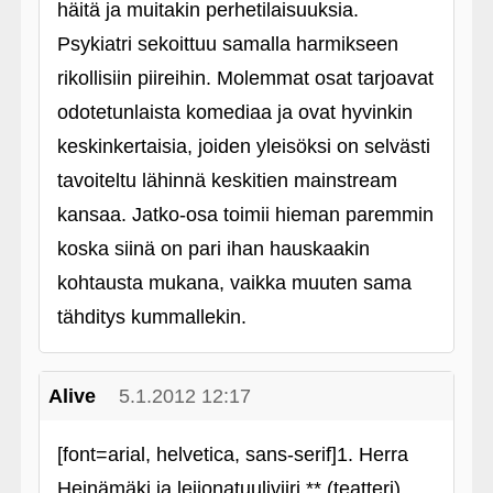
häitä ja muitakin perhetilaisuuksia.
Psykiatri sekoittuu samalla harmikseen
rikollisiin piireihin. Molemmat osat tarjoavat
odotetunlaista komediaa ja ovat hyvinkin
keskinkertaisia, joiden yleisöksi on selvästi
tavoiteltu lähinnä keskitien mainstream
kansaa. Jatko-osa toimii hieman paremmin
koska siinä on pari ihan hauskaakin
kohtausta mukana, vaikka muuten sama
tähditys kummallekin.
Alive
5.1.2012 12:17
[font=arial, helvetica, sans-serif]1. Herra
Heinämäki ja leijonatuuliviiri ** (teatteri)