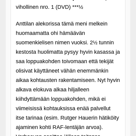
vihollinen nro. 1 (DVD) ***½
Anttilan alekorissa tämä meni melkein
huomaamatta ohi hämäävän
suomenkielisen nimen vuoksi. 2½ tunnin
kestosta huolimatta pysyy hyvin kasassa ja
saa loppuakohden toivomaan että tekijät
olisivat käyttäneet vähän enemmänkin
aikaa kohtausten rakentamiseen. Nyt hyvin
alkava elokuva alkaa hiljalleen
kiihdyttämään loppuakohden, mikä ei
viimeisissä kohtauksissa enää palvellut
itse tarinaa (esim. Rutger Hauerin hätiköity
ajaminen kohti RAF-lentäjän arvoa).