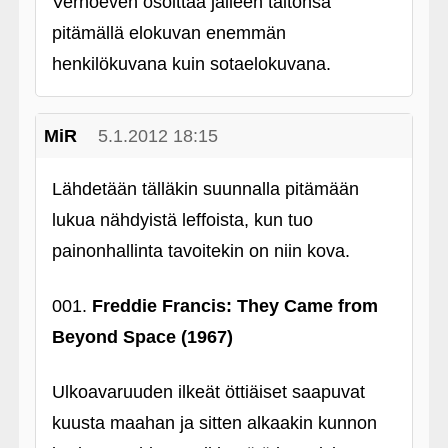
Verhoeven osoittaa jälleen taitonsa
pitämällä elokuvan enemmän
henkilökuvana kuin sotaelokuvana.
MiR
5.1.2012 18:15
Lähdetään tälläkin suunnalla pitämään
lukua nähdyistä leffoista, kun tuo
painonhallinta tavoitekin on niin kova.
001.
Freddie Francis: They Came from
Beyond Space (1967)
Ulkoavaruuden ilkeät öttiäiset saapuvat
kuusta maahan ja sitten alkaakin kunnon