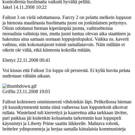
kontrolleista huolimatta vaikutti hyvältä peliltä.
Jakel
14.11.2008 10:22
Fallout 3 on vielä odottamassa. Farcry 2 on pelattu melkein loppuun
ja hienosta maailmasta huolimatta juoni on jonkinlainen pettymys.
Olisin odottanut hieman kiperämpää juonta, vaihtoehtoisia
moraalisia valintoja tms, mutta juoni tuntuu olevan aika staattinen ja
hakeutuu aina samaan uomaan loppujenlopuksi. Vaikka ns. kaverit
vaihtuu, niin kokonaisjuoni toimii samallatavoin. Näin millään ei
oikein ole väliä, eikä kiinnosta kokeilla mitään.
Ehetyz
22.11.2008 00:41
Voi kissus että Fallout 3:n loppu oli perseestä. Ei kyllä huvita pelata
uudestaan vähään aikaan.
Griffin
23.11.2008 19:03
Fallout kolmonen onnistuneesti vihdoinkin läpi. Pelikellossa hieman
yli kuusikymmentä tuntia siinä vaiheessa kun lopputekstit alkoivat
rullata. Wasteland tuli kierrettyä ja kaarrettua aika tarkkaan lävitse,
pari paikkaa jäi kuitenkin koluamatta tarkemmin kun loppupeli
käynnistyi ja Liberty Prime saatiin liikkeelle. Mahtava robotti,
heittelee ydinpommeja ja herjaa samalla kiinalaisia kommunisteja