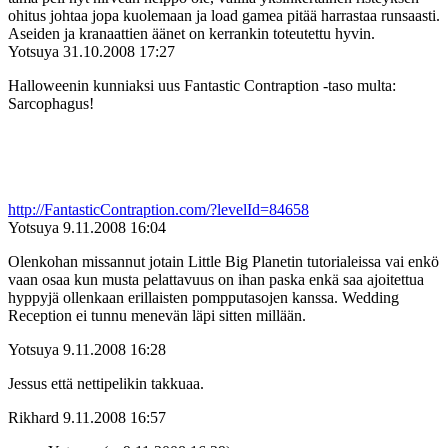
ohitus johtaa jopa kuolemaan ja load gamea pitää harrastaa runsaasti.
Aseiden ja kranaattien äänet on kerrankin toteutettu hyvin.
Yotsuya
31.10.2008 17:27
Halloweenin kunniaksi uus Fantastic Contraption ‑taso multa:
Sarcophagus!
http://FantasticContraption.com/?levelId=84658
Yotsuya
9.11.2008 16:04
Olenkohan missannut jotain Little Big Planetin tutorialeissa vai enkö
vaan osaa kun musta pelattavuus on ihan paska enkä saa ajoitettua
hyppyjä ollenkaan erillaisten pompputasojen kanssa. Wedding
Reception ei tunnu menevän läpi sitten millään.
Yotsuya
9.11.2008 16:28
Jessus että nettipelikin takkuaa.
Rikhard
9.11.2008 16:57