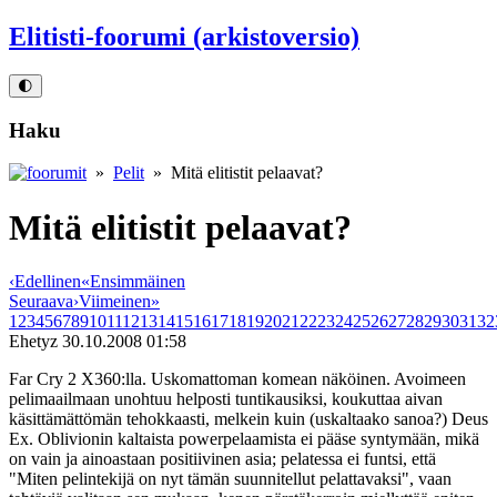
Elitisti-foorumi (arkistoversio)
🌓
Haku
»
Pelit
» Mitä elitistit pelaavat?
Mitä elitistit pelaavat?
‹
Edellinen
«
Ensimmäinen
Seuraava
›
Viimeinen
»
1
2
3
4
5
6
7
8
9
10
11
12
13
14
15
16
17
18
19
20
21
22
23
24
25
26
27
28
29
30
31
32
Ehetyz
30.10.2008 01:58
Far Cry 2 X360:lla. Uskomattoman komean näköinen. Avoimeen
pelimaailmaan unohtuu helposti tuntikausiksi, koukuttaa aivan
käsittämättömän tehokkaasti, melkein kuin (uskaltaako sanoa?) Deus
Ex. Oblivionin kaltaista powerpelaamista ei pääse syntymään, mikä
on vain ja ainoastaan positiivinen asia; pelatessa ei funtsi, että
"Miten pelintekijä on nyt tämän suunnitellut pelattavaksi", vaan