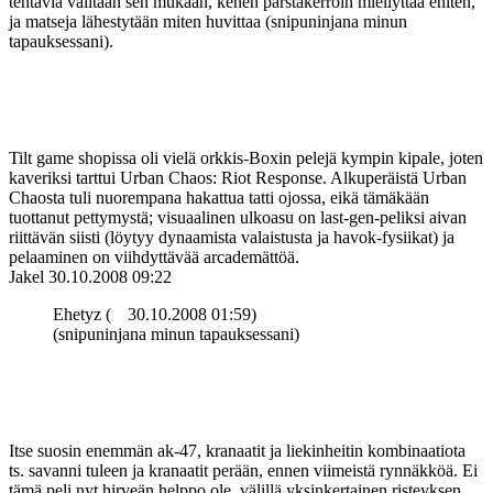
tehtäviä valitaan sen mukaan, kenen pärstäkerroin miellyttää eniten,
ja matseja lähestytään miten huvittaa (snipuninjana minun
tapauksessani).
Tilt game shopissa oli vielä orkkis-Boxin pelejä kympin kipale, joten
kaveriksi tarttui Urban Chaos: Riot Response. Alkuperäistä Urban
Chaosta tuli nuorempana hakattua tatti ojossa, eikä tämäkään
tuottanut pettymystä; visuaalinen ulkoasu on last-gen-peliksi aivan
riittävän siisti (löytyy dynaamista valaistusta ja havok-fysiikat) ja
pelaaminen on viihdyttävää arcademättöä.
Jakel
30.10.2008 09:22
Ehetyz (
30.10.2008 01:59)
(snipuninjana minun tapauksessani)
Itse suosin enemmän ak-47, kranaatit ja liekinheitin kombinaatiota
ts. savanni tuleen ja kranaatit perään, ennen viimeistä rynnäkköä. Ei
tämä peli nyt hirveän helppo ole, välillä yksinkertainen risteyksen