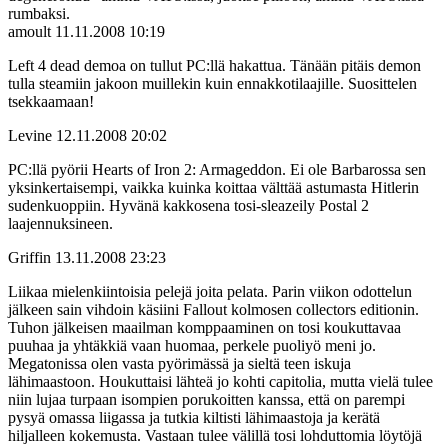
rumbaksi.
amoult
11.11.2008 10:19
Left 4 dead demoa on tullut PC:llä hakattua. Tänään pitäis demon
tulla steamiin jakoon muillekin kuin ennakkotilaajille. Suosittelen
tsekkaamaan!
Levine
12.11.2008 20:02
PC:llä pyörii Hearts of Iron 2: Armageddon. Ei ole Barbarossa sen
yksinkertaisempi, vaikka kuinka koittaa välttää astumasta Hitlerin
sudenkuoppiin. Hyvänä kakkosena tosi-sleazeily Postal 2
laajennuksineen.
Griffin
13.11.2008 23:23
Liikaa mielenkiintoisia pelejä joita pelata. Parin viikon odottelun
jälkeen sain vihdoin käsiini Fallout kolmosen collectors editionin.
Tuhon jälkeisen maailman komppaaminen on tosi koukuttavaa
puuhaa ja yhtäkkiä vaan huomaa, perkele puoliyö meni jo.
Megatonissa olen vasta pyörimässä ja sieltä teen iskuja
lähimaastoon. Houkuttaisi lähteä jo kohti capitolia, mutta vielä tulee
niin lujaa turpaan isompien porukoitten kanssa, että on parempi
pysyä omassa liigassa ja tutkia kiltisti lähimaastoja ja kerätä
hiljalleen kokemusta. Vastaan tulee välillä tosi lohduttomia löytöjä