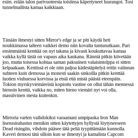
esim. erään talon parivuoteesta toisiinsa käpertyneet luurangot. Tosi
tunnelmallista kamaa kaikkiaan.
Tänään ilmestyi sitten Mirror's edge ja se piti käydä heti
noukkimassa talteen vaikkei demo niin kovalta tuntunutkaan. Pari
ensimmäistä kenttää on nyt takana ja kivasti koukuttavaa kamaa
vaikka kyllä tästä on vapaus aika kaukana. Ränniä pitkin kiivetään
joo, mutta toisessa kohtaa saman paksuinen valaisintolppa ei sitten
kelpaakaan. Kentissä ei ole niin paljoa kädestäpitelyä reitin valinnan
suhteen kuin demossa ja monesti saakin sinkoilla pitkin kenttää
luotien viuhuessa korvissa ja etsiä että mistä päästä eteenpäin.
Tokion myrskyviemäreistä kopioitu vastine on ollut tähän mennessä
hienoin kenttä, vaikka no, miten hieno viemäri nyt voi olla,
massiivinen mesta kuitenkin.
Mirroria varten vaihdokiksi varaamani umpipaska Iron Man
lisenssirahastus menikin sitten käytettyjen hyllystä löytyneeseen
Dead risingiin, vihdoin pääsee tätä peliä tyypittämään kunnolla.
Kaveri demosi tätä silloin kun se ilmestyi ja kamalista Capcom