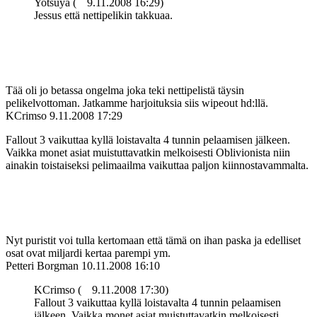
Yotsuya (
9.11.2008 16:29)
Jessus että nettipelikin takkuaa.
Tää oli jo betassa ongelma joka teki nettipelistä täysin
pelikelvottoman. Jatkamme harjoituksia siis wipeout hd:llä.
KCrimso
9.11.2008 17:29
Fallout 3 vaikuttaa kyllä loistavalta 4 tunnin pelaamisen jälkeen.
Vaikka monet asiat muistuttavatkin melkoisesti Oblivionista niin
ainakin toistaiseksi pelimaailma vaikuttaa paljon kiinnostavammalta.
Nyt puristit voi tulla kertomaan että tämä on ihan paska ja edelliset
osat ovat miljardi kertaa parempi ym.
Petteri Borgman
10.11.2008 16:10
KCrimso (
9.11.2008 17:30)
Fallout 3 vaikuttaa kyllä loistavalta 4 tunnin pelaamisen
jälkeen. Vaikka monet asiat muistuttavatkin melkoisesti