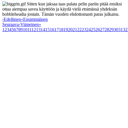
Sitten kun jaksaa taas palata pelin pariin pitää ensiksi
ottaa aiempaa savea käyttöön ja käydä vielä etsimässä yhdeksän
bobbleheadia jostain. Tämän vuoden ehdottomasti paras julkaisu.
‹
Edellinen
«
Ensimmäinen
Seuraava
›
Viimeinen
»
1
2
3
4
5
6
7
8
9
10
11
12
13
14
15
16
17
18
19
20
21
22
23
24
25
26
27
28
29
30
31
32