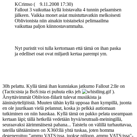
KCrimso (
9.11.2008 17:30)
Fallout 3 vaikuttaa kyllä loistavalta 4 tunnin pelaamisen
jälkeen. Vaikka monet asiat muistuttavatkin melkoisesti
Oblivionista niin ainakin toistaiseksi pelimaailma
vaikuttaa paljon kiinnostavammalta.
Nyt puristit voi tulla kertomaan että tämä on ihan paska
ja edelliset osat ovat miljardi kertaa parempi ym.
30h pelattu. Kyllä tämä ihan kunniakas jatkumo Fallout 2:lle on
(Tacticsista ja BoS:ista ei puhuta eiks jeh
).
Ärsyttävimmät Oblivion-fiilarit tulevat musiikista ja
ääninäyttelijöistä. Muuten tähän kyllä uppoaa ihan kympillä, juonta
en ole juurikaan vielä pelannut, koska jo pelkkä autiomaan
tutkiminen on niin hauskaa. Kyllä tämä on pakko pelata useampaan
kertaan läpi; tällä hetkellä vedetään hyvä/neutraali-meiningillä,
seuraavaksi äärimmäisenä pahana... Taistelu on välillä turhauttavaa,
tateilla tähtääminen on X360:llä yhtä tuskaa, joten homma
degeneroituu "ammu VATS:issa, juokse piiloon, ammu VATS:issa"-