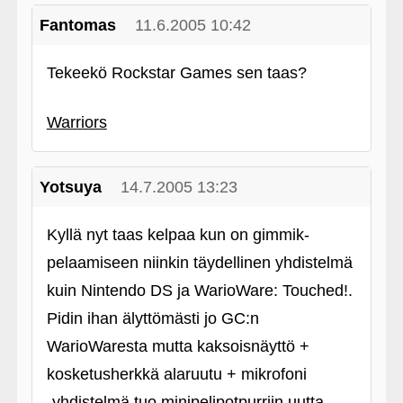
Fantomas
11.6.2005 10:42
Tekeekö Rockstar Games sen taas?
Warriors
Yotsuya
14.7.2005 13:23
Kyllä nyt taas kelpaa kun on gimmik-
pelaamiseen niinkin täydellinen yhdistelmä
kuin Nintendo DS ja WarioWare: Touched!.
Pidin ihan älyttömästi jo GC:n
WarioWaresta mutta kaksoisnäyttö +
kosketusherkkä alaruutu + mikrofoni
‑yhdistelmä tuo minipelipotpurriin uutta