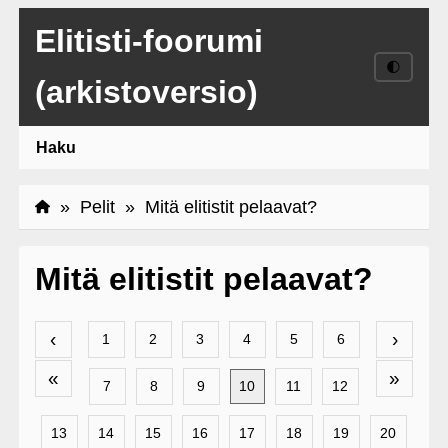
Elitisti-foorumi
🌓
(arkistoversio)
Haku
»
Pelit
» Mitä elitistit pelaavat?
Mitä elitistit pelaavat?
‹
›
1
2
3
4
5
6
«
»
7
8
9
10
11
12
13
14
15
16
17
18
19
20