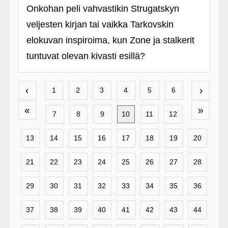
Onkohan peli vahvastikin Strugatskyn
veljesten kirjan tai vaikka Tarkovskin
elokuvan inspiroima, kun Zone ja stalkerit
tuntuvat olevan kivasti esillä?
‹
›
1
2
3
4
5
6
«
»
7
8
9
10
11
12
13
14
15
16
17
18
19
20
21
22
23
24
25
26
27
28
29
30
31
32
33
34
35
36
37
38
39
40
41
42
43
44