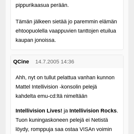
pippurikaasua perään.
Tämän jälkeen sietää jo paremmin elämän
ehtoopuolella vaappuvien tanttojen etuilua
kaupan jonoissa.
QCine
14.7.2005 14:36
Ahh, nyt on tullut pelattua vanhan kunnon
Mattel Intellivision ‑konsolin pelejä
kahdelta emu-cd:ltä nimeltään
Intellivision Lives!
ja
Intellivision Rocks
.
Tuon kuningaskoneen pelejä ei Netistä
löydy, romppuja saa ostaa VISAn voimin