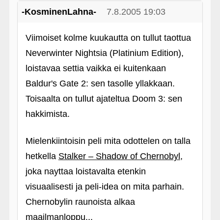
-KosminenLahna-
7.8.2005 19:03
Viimoiset kolme kuukautta on tullut taottua
Neverwinter Nightsia (Platinium Edition),
loistavaa settia vaikka ei kuitenkaan
Baldur's Gate 2: sen tasolle yllakkaan.
Toisaalta on tullut ajateltua Doom 3: sen
hakkimista.
Mielenkiintoisin peli mita odottelen on talla
hetkella
Stalker – Shadow of Chernobyl
,
joka nayttaa loistavalta etenkin
visuaalisesti ja peli-idea on mita parhain.
Chernobylin raunoista alkaa
maailmanloppu...