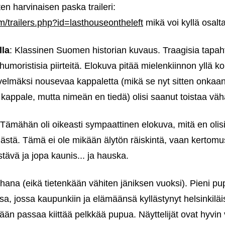
en harvinaisen paska traileri:
m/trailers.php?id=lasthouseontheleft
mikä voi kyllä osalt
lla
: Klassinen Suomen historian kuvaus. Traagisia tapaht
humoristisia piirteitä. Elokuva pitää mielenkiinnon yllä k
elmäksi nousevaa kappaletta (mikä se nyt sitten onkaan
ta kappale, mutta nimeän en tiedä) olisi saanut toistaa 
 Tämähän oli oikeasti sympaattinen elokuva, mitä en olisi
ömästä. Tämä ei ole mikään älytön räiskintä, vaan kertom
stävä ja jopa kaunis... ja hauska.
ihana (eikä tietenkään vähiten jäniksen vuoksi). Pieni pu
ssa, jossa kaupunkiin ja elämäänsä kyllästynyt helsinkil
ään passaa kiittää pelkkää pupua. Näyttelijät ovat hyvin 