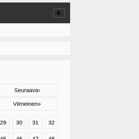
🌓
›
Seuraava
»
Viimeinen
29
30
31
32
45
46
47
48