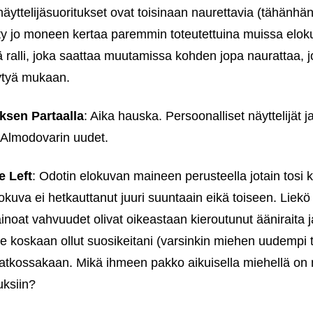
näyttelijäsuoritukset ovat toisinaan naurettavia (tähänhän 
hty jo moneen kertaa paremmin toteutettuina muissa elo
 ralli, joka saattaa muutamissa kohden jopa naurattaa, jos
äytyä mukaan.
sen Partaalla
: Aika hauska. Persoonalliset näyttelijät j
 Almodovarin uudet.
e Left
: Odotin elokuvan maineen perusteella jotain tosi 
lokuva ei hetkauttanut juuri suuntaain eikä toiseen. Liek
ainoat vahvuudet olivat oikeastaan kieroutunut ääniraita
e koskaan ollut suosikeitani (varsinkin miehen uudempi t
e jatkossakaan. Mikä ihmeen pakko aikuisella miehellä o
uksiin?