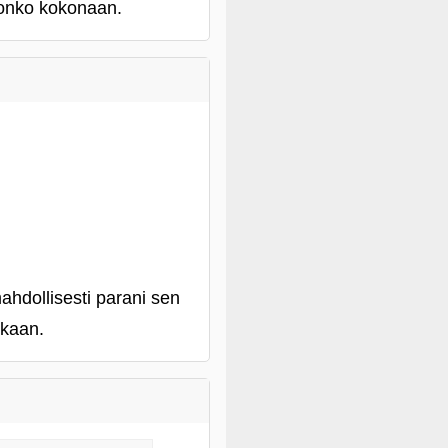
 onko kokonaan.
ahdollisesti parani sen
skaan.