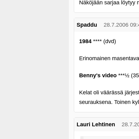
Näköjään sarjaa löytyy
Spaddu
28.7.2006 09:
1984
**** (dvd)
Erinomainen masentava 
Benny's video
***½ (3
Kelat oli väärässä järje
seurauksena. Toinen kyl
Lauri Lehtinen
28.7.2