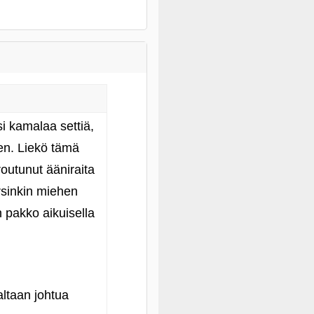
i kamalaa settiä,
een. Liekö tämä
routunut ääniraita
rsinkin miehen
 pakko aikuisella
altaan johtua