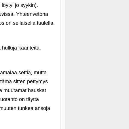
löytyi jo syykin).
kuvissa. Yhteenvetona
 on sellaisella tuulella,
a hulluja käänteitä.
kamalaa settiä, mutta
ö tämä sitten pettymys
 ja muutamat hauskat
uotanto on täyttä
n muuten tunkea ansoja