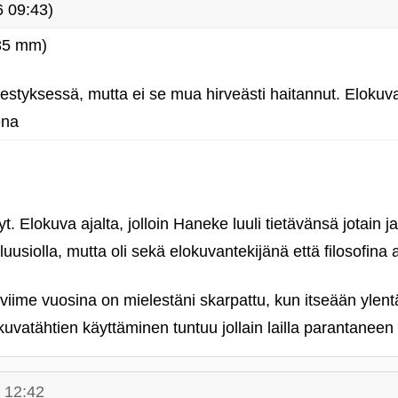
 09:43)
(35 mm)
rjestyksessä, mutta ei se mua hirveästi haitannut. Elokuv
ena
 Elokuva ajalta, jolloin Haneke luuli tietävänsä jotain ja 
uusiolla, mutta oli sekä elokuvantekijänä että filosofina 
 viime vuosina on mielestäni skarpattu, kun itseään yl
kuvatähtien käyttäminen tuntuu jollain lailla parantaneen
 12:42