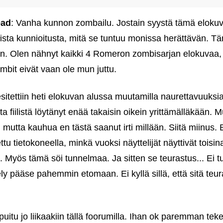
ead
: Vanha kunnon zombailu. Jostain syystä tämä elokuv
aista kunnioitusta, mitä se tuntuu monissa herättävän. T
äkin. Olen nähnyt kaikki 4 Romeron zombisarjan elokuvaa, j
ombit eivät vaan ole mun juttu.
sitettiin heti elokuvan alussa muutamilla naurettavuuksia
tta fiilistä löytänyt enää takaisin oikein yrittämälläkään. 
, mutta kauhua en tästä saanut irti millään. Siitä miinus.
ettu tietokoneella, minkä vuoksi näyttelijät näyttivät toisina
 Myös tämä söi tunnelmaa. Ja sitten se teurastus... Ei tu
ely pääse pahemmin etomaan. Ei kyllä sillä, että sitä te
 puitu jo liikaakiin tällä foorumilla. Ihan ok paremman te