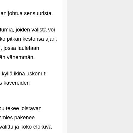
aan johtua sensuurista.
umia, joiden välistä voi
oko pitkän kestonsa ajan.
, jossa lauletaan
vähän vähemmän.
 kyllä ikinä uskonut!
us kavereiden
pu tekee loistavan
äismies pakenee
valittu ja koko elokuva