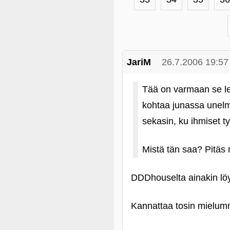
JariM
26.7.2006 19:57
Tää on varmaan se lef
kohtaa junassa unelm
sekasin, ku ihmiset ty
Mistä tän saa? Pitäs 
DDDhouselta ainakin löy
Kannattaa tosin mielumm