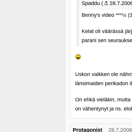
Spaddu (
28.7.2006
Benny's video ***½ 
Kelat oli väärässä jä
parani sen seurauks
Uskon vaikken ole nähnyt.
länsimaiden perikadon ill
On ehkä vieläkin, mutta
on vähentynyt ja ns. elo
Protagonist
28.7.2006