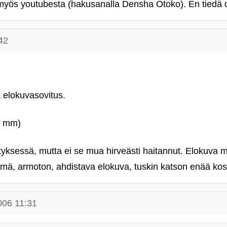
 myös youtubesta (hakusanalla Densha Otoko). En tiedä
42
elokuvasovitus.
5 mm)
styksessä, mutta ei se mua hirveästi haitannut. Elokuva m
mä, armoton, ahdistava elokuva, tuskin katson enää ko
006 11:31