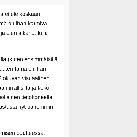
a ei ole koskaan
ämä on ihan karmiva,
a olen alkanut tulla
lla (kuten ensimmäisillä
Muuten tämä oli ihan
 Elokuvan visuaalinen
an irrallisilta ja koko
ollainen tietokoneella
urastusta nyt pahemmin
kemisen puutteessa.