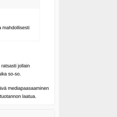
a mahdollisesti
ratsasti jollain
aika so-so.
entävä mediapaasaaminen
 tuotannon laatua.