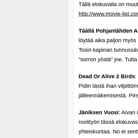
Tällä elokuvalla on muut
http://www.movie-list.co
Täällä Pohjantähden A
löytää aika paljon myös 
Tosin kapinan tunnussäv
"sorron yöstä" jne. Tut
Dead Or Alive 2 Birds
:
Pidin tästä ihan vilpitt
jälleennäkemisestä. Piri
Jäniksen Vuosi
: Aivan 
roolityön tässä elokuva
yhteiskuntaa. No ei sent