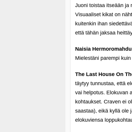
Juoni toistaa itseään ja 
Visuaaliset kikat on nä
kuitenkin ihan siedettävä
että tähän jaksaa heitt
Naisia Hermoromahduk
Mielestäni parempi kuin
The Last House On Th
täytyy tunnustaa, että e
vai helpotus. Elokuvan 
kohtaukset. Craven ei ol
saastaa), eikä kyllä ol
elokuviensa loppukohta