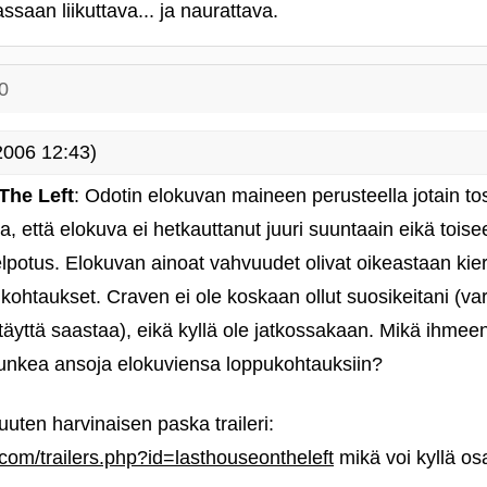
ssaan liikuttava... ja naurattava.
0
2006 12:43)
The Left
: Odotin elokuvan maineen perusteella jotain tos
a, että elokuva ei hetkauttanut juuri suuntaain eikä tois
elpotus. Elokuvan ainoat vahvuudet olivat oikeastaan kie
ohtaukset. Craven ei ole koskaan ollut suosikeitani (va
äyttä saastaa), eikä kyllä ole jatkossakaan. Mikä ihmeen
unkea ansoja elokuviensa loppukohtauksiin?
uuten harvinaisen paska traileri:
.com/trailers.php?id=lasthouseontheleft
mikä voi kyllä os