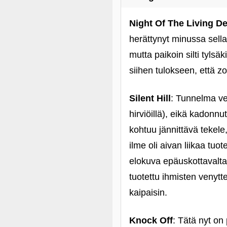
Night Of The Living D
herättynyt minussa sell
mutta paikoin silti tyls
siihen tulokseen, että z
Silent Hill
: Tunnelma ve
hirviöillä), eikä kadonnu
kohtuu jännittävä tekele
ilme oli aivan liikaa tuot
elokuva epäuskottavalta.
tuotettu ihmisten venytt
kaipaisin.
Knock Off
: Tätä nyt on