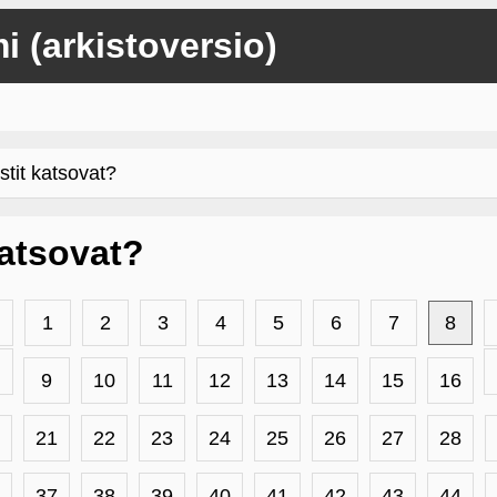
mi (arkistoversio)
stit katsovat?
 katsovat?
1
2
3
4
5
6
7
8
9
10
11
12
13
14
15
16
21
22
23
24
25
26
27
28
37
38
39
40
41
42
43
44