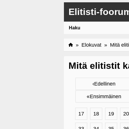
Elitisti-fooru
Haku
»
Elokuvat
» Mitä eliti
Mitä elitistit
‹
Edellinen
«
Ensimmäinen
17
18
19
20
33
34
35
36