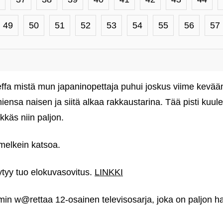
49
50
51
52
53
54
55
56
57
fa mistä mun japaninopettaja puhui joskus viime keväänä
iensa naisen ja siitä alkaa rakkaustarina. Tää pisti ku
kkäs niin paljon.
melkein katsoa.
tyy tuo elokuvasovitus.
LINKKI
in w@rettaa 12-osainen televisosarja, joka on paljon 