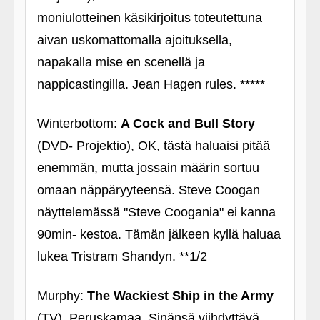
moniulotteinen käsikirjoitus toteutettuna
aivan uskomattomalla ajoituksella,
napakalla mise en scenellä ja
nappicastingilla. Jean Hagen rules. *****
Winterbottom:
A Cock and Bull Story
(DVD- Projektio), OK, tästä haluaisi pitää
enemmän, mutta jossain määrin sortuu
omaan näppäryyteensä. Steve Coogan
näyttelemässä "Steve Coogania" ei kanna
90min- kestoa. Tämän jälkeen kyllä haluaa
lukea Tristram Shandyn. **1/2
Murphy:
The Wackiest Ship in the Army
(TV), Peruskamaa. Sinänsä viihdyttävä,