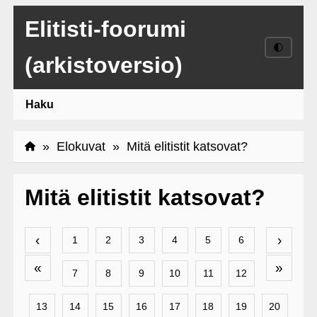
Elitisti-foorumi
🌓
(arkistoversio)
Haku
»
Elokuvat
» Mitä elitistit katsovat?
Mitä elitistit katsovat?
‹
›
1
2
3
4
5
6
«
»
7
8
9
10
11
12
13
14
15
16
17
18
19
20