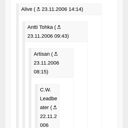
Alive (
23.11.2006 14:14)
Antti Tohka (
23.11.2006 09:43)
Artisan (
23.11.2006
08:15)
C.W.
Leadbe
ater (
22.11.2
006