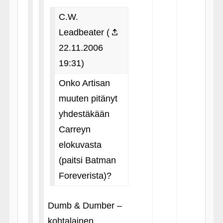
C.W.
Leadbeater (
22.11.2006
19:31)
Onko Artisan
muuten pitänyt
yhdestäkään
Carreyn
elokuvasta
(paitsi Batman
Foreverista)?
Dumb & Dumber –
kohtalainen