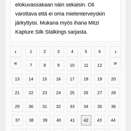
elokuvassakaan näin sekaisin. Oli
varottava että ei oma mielenterveyskin
järkyttyisi. Mukana myös ihana Mitzi
Kapture Silk Stalkings sarjasta.
‹
›
1
2
3
4
5
6
«
»
7
8
9
10
11
12
13
14
15
16
17
18
19
20
21
22
23
24
25
26
27
28
29
30
31
32
33
34
35
36
37
38
39
40
41
42
43
44