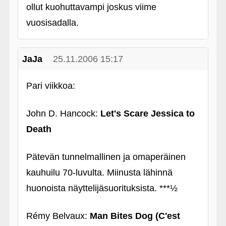
ollut kuohuttavampi joskus viime
vuosisadalla.
JaJa
25.11.2006 15:17
Pari viikkoa:
John D. Hancock:
Let's Scare Jessica to
Death
Pätevän tunnelmallinen ja omaperäinen
kauhuilu 70-luvulta. Miinusta lähinnä
huonoista näyttelijäsuorituksista. ***½
Rémy Belvaux:
Man Bites Dog (C'est