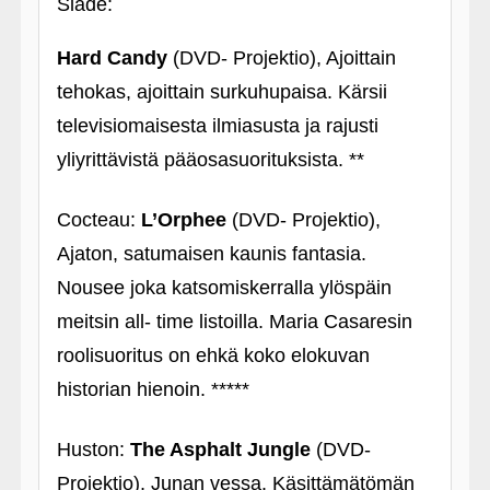
Slade:
Hard Candy
(DVD- Projektio), Ajoittain
tehokas, ajoittain surkuhupaisa. Kärsii
televisiomaisesta ilmiasusta ja rajusti
yliyrittävistä pääosasuorituksista. **
Cocteau:
L’Orphee
(DVD- Projektio),
Ajaton, satumaisen kaunis fantasia.
Nousee joka katsomiskerralla ylöspäin
meitsin all- time listoilla. Maria Casaresin
roolisuoritus on ehkä koko elokuvan
historian hienoin. *****
Huston:
The Asphalt Jungle
(DVD-
Projektio), Junan vessa. Käsittämätömän