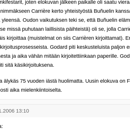
ifestarit, joten elokuvan jälkeen paikalle oli saatu viera
Enimmäkseen Carrière kerto yhteistyöstä Buñuelin kanss
a yleensä. Oudon vaikutuksen teki se, että Buñuelin elä
e missä puhutaan laillisista päihteistä) oli se, jolla Carr
äis kirjoittaa (muistelmat on siis Carrièren kirjoittamat). E
kirjoitusprosesseista. Godard piti keskusteluista paljo
sesta ja aika vähän mitään kirjoitettiinkaan paperille. Go
ti sitä käsikirjoituksena.
 ja älykäs 75 vuoden iästä huolimatta. Uusin elokuva on
losti aika mielenkiintoiselta.
1.2006 13:10
a: