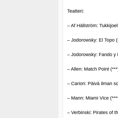
Teatteri:
– Af Hällström: Tukkijoe
– Jodorowsky: El Topo (
– Jodorowsky: Fando y Li
– Allen: Match Point (**
– Carion: Päivä ilman so
– Mann: Miami Vice (***
– Verbinski: Pirates of 