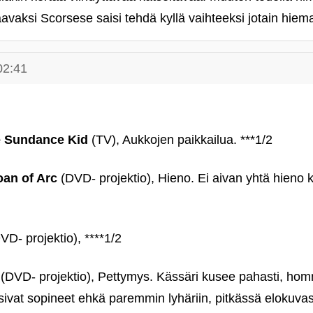
aavaksi Scorsese saisi tehdä kyllä vaihteeksi jotain hie
02:41
e Sundance Kid
(TV), Aukkojen paikkailua. ***1/2
oan of Arc
(DVD- projektio), Hieno. Ei aivan yhtä hieno 
VD- projektio), ****1/2
(DVD- projektio), Pettymys. Kässäri kusee pahasti, hom
isivat sopineet ehkä paremmin lyhäriin, pitkässä elokuvas