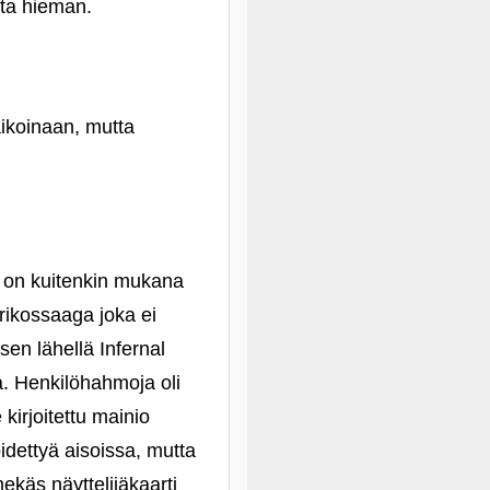
etta hieman.
aikoinaan, mutta
a on kuitenkin mukana
 rikossaaga joka ei
sen lähellä Infernal
sta. Henkilöhahmoja oli
 kirjoitettu mainio
idettyä aisoissa, mutta
ekäs näyttelijäkaarti