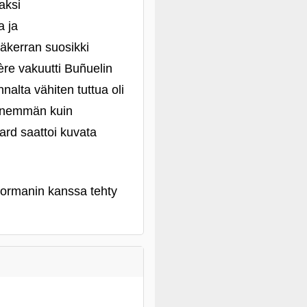
aksi
a ja
mäkerran suosikki
ière vakuutti Buñuelin
nnalta vähiten tuttua oli
n enemmän kuin
dard saattoi kuvata
 Formanin kanssa tehty