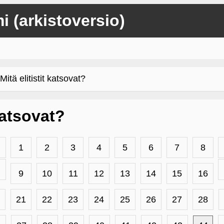
mi (arkistoversio)
itä elitistit katsovat?
 katsovat?
1
2
3
4
5
6
7
8
9
10
11
12
13
14
15
16
21
22
23
24
25
26
27
28