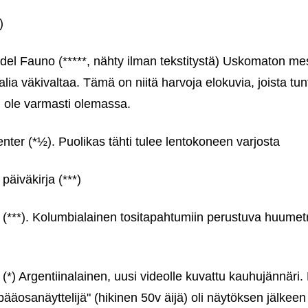
)
 del Fauno (*****, nähty ilman tekstitystä) Uskomaton mes
alia väkivaltaa. Tämä on niitä harvoja elokuvia, joista tu
ti ole varmasti olemassa.
ter (*½). Puolikas tähti tulee lentokoneen varjosta
äiväkirja (***)
s (***). Kolumbialainen tositapahtumiin perustuva huumetr
*) Argentiinalainen, uusi videolle kuvattu kauhujännäri. 
ääosanäyttelijä" (hikinen 50v äijä) oli näytöksen jälkeen