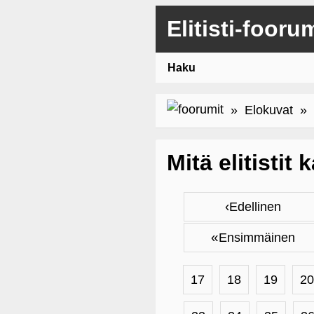
Elitisti-fooru
Haku
»
Elokuvat
» M
Mitä elitistit
‹
Edellinen
«
Ensimmäinen
17
18
19
20