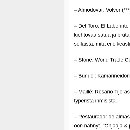
– Almodovar: Volver (***
– Del Toro: El Laberinto
kiehtovaa satua ja bruta
sellaista, mitä ei oikeas
– Stone: World Trade Cen
– Buñuel: Kamarineidon p
– Maillé: Rosario Tijera
typeristä ihmisistä.
– Restaurador de almas (
oon nähnyt. "Ohjaaja & p