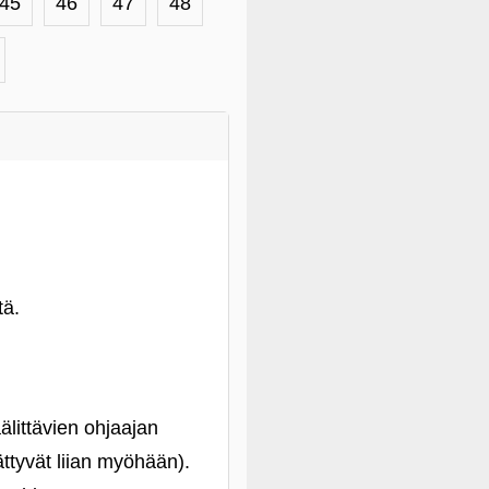
45
46
47
48
tä.
älittävien ohjaajan
ättyvät liian myöhään).