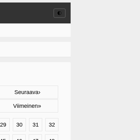
🌓
›
Seuraava
»
Viimeinen
29
30
31
32