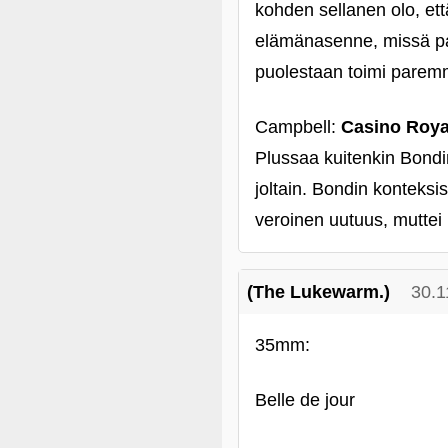
kohden sellanen olo, että
elämänasenne, missä pah
puolestaan toimi paremm
Campbell:
Casino Roya
Plussaa kuitenkin Bondi
joltain. Bondin konteksis
veroinen uutuus, muttei 
(The Lukewarm.)
30.1
35mm:
Belle de jour