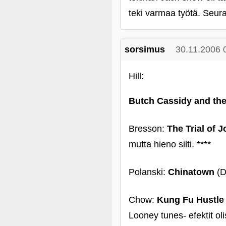
teki varmaa työtä. Seur
sorsimus
30.11.2006 
Hill:
Butch Cassidy and th
Bresson:
The Trial of J
mutta hieno silti. ****
Polanski:
Chinatown
(D
Chow:
Kung Fu Hustle
Looney tunes- efektit ol