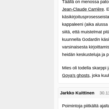
Täällä on menossa patonk
Jean-Claude Carrière
. 
käsikirjoitusprosesseist
kappaleeni (aika alussa s
siitä, että muistelmat pit
kuunnella Godardin käsi
varsinaisesta kirjoittami
heidän keskusteluja ja pi
Mies oli todella skarppi
Goya's ghosts
, joka kuu
Jarkko Kuittinen
30.1
Poimintoja piitkältä ajalt