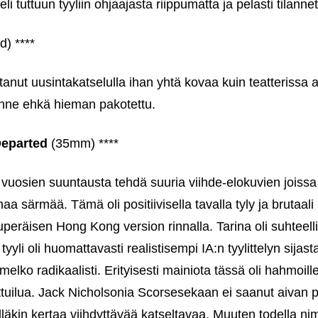
teli tuttuun tyyliin ohjaajasta riippumatta ja pelasti tilann
d) ****
tanut uusintakatselulla ihan yhtä kovaa kuin teatterissa 
ne ehkä hieman pakotettu.
Departed
(35mm) ****
vuosien suuntausta tehdä suuria viihde-elokuvien joiss
a särmää. Tämä oli positiivisella tavalla tyly ja brutaali
peräisen Hong Kong version rinnalla. Tarina oli suhteelli
 tyyli oli huomattavasti realistisempi IA:n tyylittelyn sija
melko radikaalisti. Erityisesti mainiota tässä oli hahmoille
ittuilua. Jack Nicholsonia Scorsesekaan ei saanut aivan p
lläkin kertaa viihdyttävää katseltavaa. Muuten todella nim