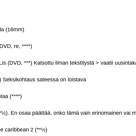
lla (16mm)
DVD, re, ****)
s (DVD, ***) Katsottu ilman tekstitystä > vaatii uusintak
*) Seksikohtaus sateessa on loistava
taa (****)
*½). En osaa päättää, onko tämä vain erinomainen vai m
the caribbean 2 (**½)