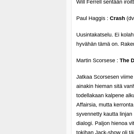
Will Ferrell sentään iroit
Paul Haggis :
Crash
(dv
Uusintakatselu. Ei kolah
hyvähän tämä on. Raken
Martin Scorsese :
The 
Jatkaa Scorsesen viime 
ainakin hieman sitä vanha
todellakaan kalpene alku
Affairsia, mutta kerronta
syvennetty kautta linjan 
dialogi. Paljon hienoa v
tokihan Jack-show oli tä