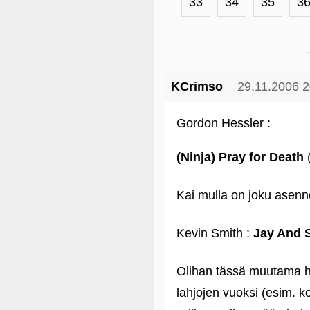
33
34
35
3
KCrimso
29.11.2006 2
Gordon Hessler :
(Ninja) Pray for Death
(
Kai mulla on joku asenne
Kevin Smith :
Jay And S
Olihan tässä muutama hyv
lahjojen vuoksi (esim. k