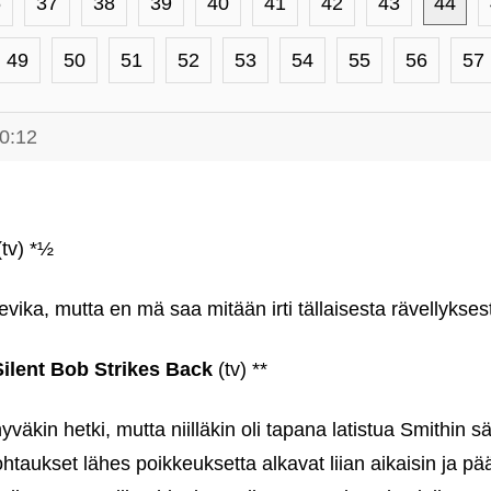
6
37
38
39
40
41
42
43
44
49
50
51
52
53
54
55
56
57
0:12
tv) *½
vika, mutta en mä saa mitään irti tällaisesta rävellykses
ilent Bob Strikes Back
(tv) **
äkin hetki, mutta niilläkin oli tapana latistua Smithin sä
ohtaukset lähes poikkeuksetta alkavat liian aikaisin ja pä