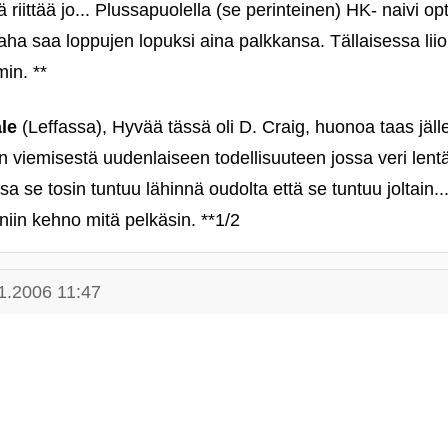
 riittää jo... Plussapuolella (se perinteinen) HK- naivi op
a saa loppujen lopuksi aina palkkansa. Tällaisessa liioi
in. **
le
(Leffassa), Hyvää tässä oli D. Craig, huonoa taas jälle
n viemisestä uudenlaiseen todellisuuteen jossa veri lent
sa se tosin tuntuu lähinnä oudolta että se tuntuu joltain.
niin kehno mitä pelkäsin. **1/2
1.2006 11:47