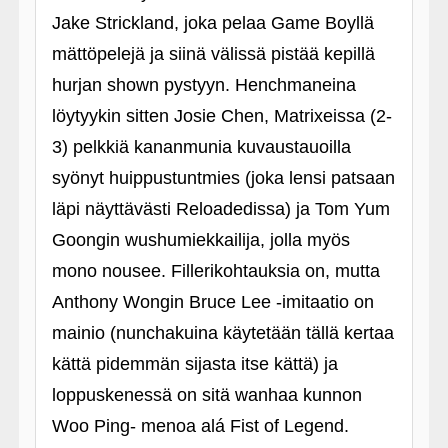
Jake Strickland, joka pelaa Game Boyllä
mättöpelejä ja siinä välissä pistää kepillä
hurjan shown pystyyn. Henchmaneina
löytyykin sitten Josie Chen, Matrixeissa (2-
3) pelkkiä kananmunia kuvaustauoilla
syönyt huippustuntmies (joka lensi patsaan
läpi näyttävästi Reloadedissa) ja Tom Yum
Goongin wushumiekkailija, jolla myös
mono nousee. Fillerikohtauksia on, mutta
Anthony Wongin Bruce Lee ‑imitaatio on
mainio (nunchakuina käytetään tällä kertaa
kättä pidemmän sijasta itse kättä) ja
loppuskenessä on sitä wanhaa kunnon
Woo Ping- menoa alá Fist of Legend.