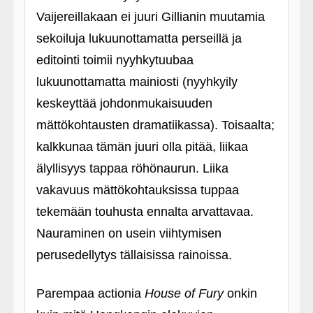
Vaijereillakaan ei juuri Gillianin muutamia
sekoiluja lukuunottamatta perseillä ja
editointi toimii nyyhkytuubaa
lukuunottamatta mainiosti (nyyhkyily
keskeyttää johdonmukaisuuden
mättökohtausten dramatiikassa). Toisaalta;
kalkkunaa tämän juuri olla pitää, liikaa
älyllisyys tappaa röhönaurun. Liika
vakavuus mättökohtauksissa tuppaa
tekemään touhusta ennalta arvattavaa.
Nauraminen on usein viihtymisen
perusedellytys tällaisissa rainoissa.
Parempaa actionia
House of Fury
onkin