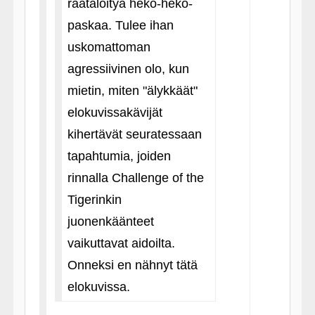
räätälöityä heko-heko-
paskaa. Tulee ihan
uskomattoman
agressiivinen olo, kun
mietin, miten "älykkäät"
elokuvissakävijät
kihertävät seuratessaan
tapahtumia, joiden
rinnalla Challenge of the
Tigerinkin
juonenkäänteet
vaikuttavat aidoilta.
Onneksi en nähnyt tätä
elokuvissa.