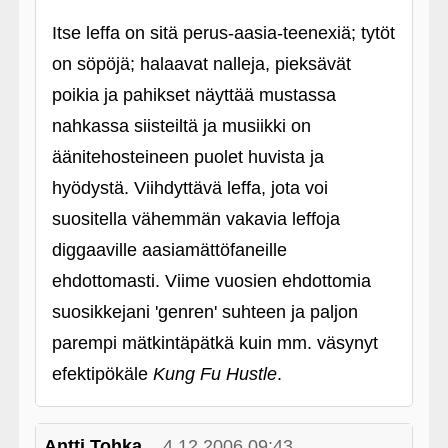
Itse leffa on sitä perus-aasia-teenexiä; tytöt
on söpöjä; halaavat nalleja, pieksävät
poikia ja pahikset näyttää mustassa
nahkassa siisteiltä ja musiikki on
äänitehosteineen puolet huvista ja
hyödystä. Viihdyttävä leffa, jota voi
suositella vähemmän vakavia leffoja
diggaaville aasiamättöfaneille
ehdottomasti. Viime vuosien ehdottomia
suosikkejani 'genren' suhteen ja paljon
parempi mätkintäpätkä kuin mm. väsynyt
efektipökäle
Kung Fu Hustle
.
Antti Tohka
4.12.2006 09:43