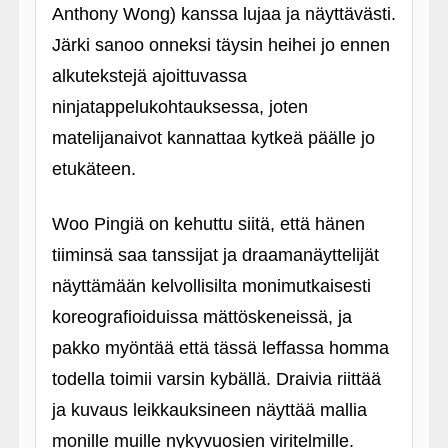
Anthony Wong) kanssa lujaa ja näyttävästi.
Järki sanoo onneksi täysin heihei jo ennen
alkutekstejä ajoittuvassa
ninjatappelukohtauksessa, joten
matelijanaivot kannattaa kytkeä päälle jo
etukäteen.
Woo Pingiä on kehuttu siitä, että hänen
tiiminsä saa tanssijat ja draamanäyttelijät
näyttämään kelvollisilta monimutkaisesti
koreografioiduissa mättöskeneissä, ja
pakko myöntää että tässä leffassa homma
todella toimii varsin kybällä. Draivia riittää
ja kuvaus leikkauksineen näyttää mallia
monille muille nykyvuosien viritelmille.