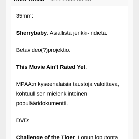
35mm:
Sherrybaby
. Asiallista jenkki-indietä.
Betavideo(?)projektio:
This Movie Ain't Rated Yet
.
MPAA:n kyseenalaisia taustoja valoittava,
kohtuullisen mielenkiintoinen
populääridokumentti.
DVD:
Challenge of the Tiger
. Lopun loputonta