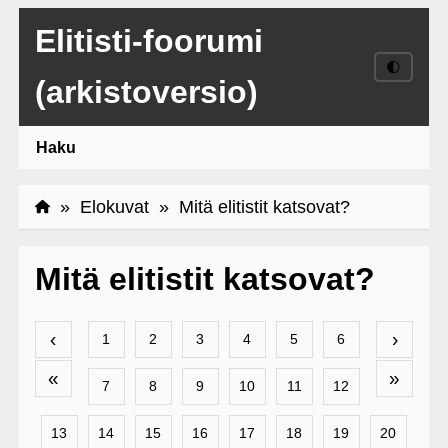
Elitisti-foorumi
🌓
(arkistoversio)
Haku
»
Elokuvat
» Mitä elitistit katsovat?
Mitä elitistit katsovat?
‹
›
1
2
3
4
5
6
«
»
7
8
9
10
11
12
13
14
15
16
17
18
19
20