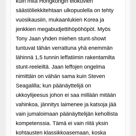
kuin mitä Hongkongin elokuvien
säästöliekkitehtaan ulkopuolella on tehty
vuosikausiin, mukaanlukien Korea ja
jenkkien megabudjettihöpöhöpöt. Myös
Tony Jaan yhden miehen stunt-showt
tuntuvat tähän verrattuna yhä enemmän
lähinnä 1,5 tunnin leffatiimin rakentamilta
stunt-reeleiltä. Jaan leffojen ongelma
nimittäin on vähän sama kuin Steven
Seagalilla; kun päänäyttelijä on
ukkoylijeesus johon ei saa millään mitään
vahinkoa, jännitys laimenee ja katsoja jää
vain jumaloimaan päänäyttelijän kehollista
kompetenssia. Tämä ei vain riitä yksin
kohtausten klassikkoasemaan, koska