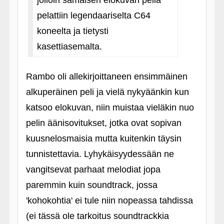
jolloin samaisen elokuvan peliä
pelattiin legendaariselta C64
koneelta ja tietysti
kasettiasemalta.
Rambo oli allekirjoittaneen ensimmäinen
alkuperäinen peli ja vielä nykyäänkin kun
katsoo elokuvan, niin muistaa vieläkin nuo
pelin äänisovitukset, jotka ovat sopivan
kuusnelosmaisia mutta kuitenkin täysin
tunnistettavia. Lyhykäisyydessään ne
vangitsevat parhaat melodiat jopa
paremmin kuin soundtrack, jossa
'kohokohtia' ei tule niin nopeassa tahdissa
(ei tässä ole tarkoitus soundtrackkia