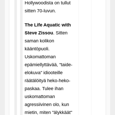
Hollywoodista on tullut
sitten 70-luvun.
The Life Aquatic with
Steve Zissou
. Sitten
saman kolikon
kääntöpuoli.
Uskomattoman
epämiellyttävää, "taide-
elokuva" idiooteille
räätälöityä heko-heko-
paskaa. Tulee ihan
uskomattoman
agressiivinen olo, kun
mietin, miten "älykkäät"