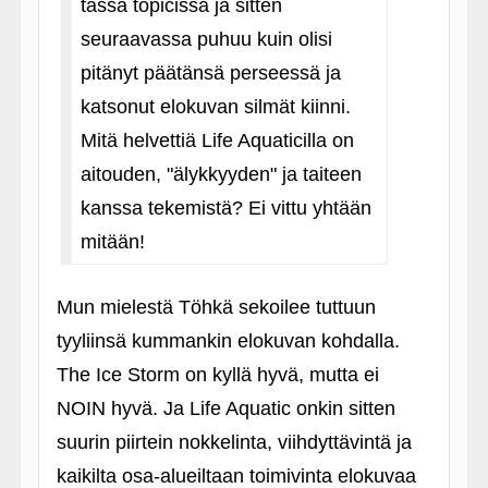
tässä topicissa ja sitten
seuraavassa puhuu kuin olisi
pitänyt päätänsä perseessä ja
katsonut elokuvan silmät kiinni.
Mitä helvettiä Life Aquaticilla on
aitouden, "älykkyyden" ja taiteen
kanssa tekemistä? Ei vittu yhtään
mitään!
Mun mielestä Töhkä sekoilee tuttuun
tyyliinsä kummankin elokuvan kohdalla.
The Ice Storm on kyllä hyvä, mutta ei
NOIN hyvä. Ja Life Aquatic onkin sitten
suurin piirtein nokkelinta, viihdyttävintä ja
kaikilta osa-alueiltaan toimivinta elokuvaa