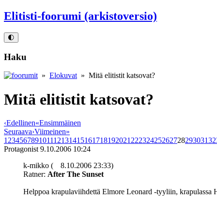
Elitisti-foorumi (arkistoversio)
🌓
Haku
»
Elokuvat
» Mitä elitistit katsovat?
Mitä elitistit katsovat?
‹
Edellinen
«
Ensimmäinen
Seuraava
›
Viimeinen
»
1
2
3
4
5
6
7
8
9
10
11
12
13
14
15
16
17
18
19
20
21
22
23
24
25
26
27
28
29
30
31
32
Protagonist
9.10.2006 10:24
k-mikko (
8.10.2006 23:33)
Ratner:
After The Sunset
Helppoa krapulaviihdettä Elmore Leonard ‑tyyliin, krapulassa H