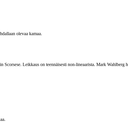
kohdallaan olevaa kamaa.
ylsin Scorsese. Leikkaus on teennäisesti non-lineaarista. Mark Wahlberg 
jaa.