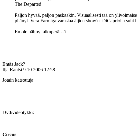
The Departed
Paljon hyvää, paljon paskaakin. Visuaalisesti tää on ylivoimais
pitänyt. Vera Farmiga varastaa äijien show'n. DiCapriolta suht h
En ole nähnyt alkuperäistä.
Entäs Jack?
Ilja Rautsi
9.10.2006 12:58
Jotain katsottuja:
Dvd/videotykki:
Circus