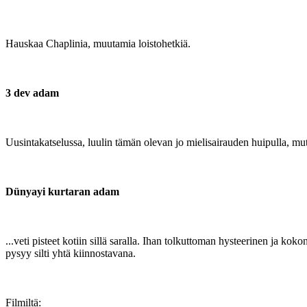
Hauskaa Chaplinia, muutamia loistohetkiä.
3 dev adam
Uusintakatselussa, luulin tämän olevan jo mielisairauden huipulla, mut
Dünyayi kurtaran adam
...veti pisteet kotiin sillä saralla. Ihan tolkuttoman hysteerinen ja ko
pysyy silti yhtä kiinnostavana.
Filmiltä: