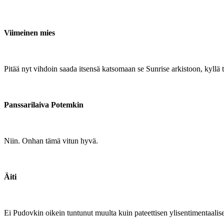
Viimeinen mies
Pitää nyt vihdoin saada itsensä katsomaan se Sunrise arkistoon, kyllä
Panssarilaiva Potemkin
Niin. Onhan tämä vitun hyvä.
Äiti
Ei Pudovkin oikein tuntunut muulta kuin pateettisen ylisentimentaali