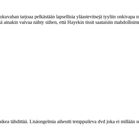
 Elokuvahan tarjoaa pelkästään lapsellisia yläastevitsejä tyyliin onkivapa
 ainakin vaivaa nähty siihen, että Hayekin tissit saataisiin mahdollisi
aikea tähdittää. Lisäongelmia aiheutti temppuileva dvd joka ei millään 