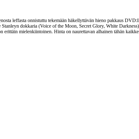
nosta leffasta onnistuttu tekemään häkellyttävän hieno pakkaus DVD:lle
me Stanleyn dokkaria (Voice of the Moon, Secret Glory, White Darkness). 
n erittäin mielenkiintoinen. Hinta on naurettavan alhainen tähän kaikkeen