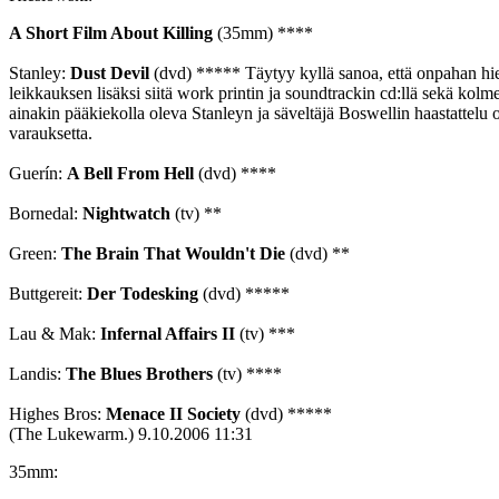
A Short Film About Killing
(35mm) ****
Stanley:
Dust Devil
(dvd) ***** Täytyy kyllä sanoa, että onpahan hie
leikkauksen lisäksi siitä work printin ja soundtrackin cd:llä sekä kol
ainakin pääkiekolla oleva Stanleyn ja säveltäjä Boswellin haastattelu o
varauksetta.
Guerín:
A Bell From Hell
(dvd) ****
Bornedal:
Nightwatch
(tv) **
Green:
The Brain That Wouldn't Die
(dvd) **
Buttgereit:
Der Todesking
(dvd) *****
Lau & Mak:
Infernal Affairs II
(tv) ***
Landis:
The Blues Brothers
(tv) ****
Highes Bros:
Menace II Society
(dvd) *****
(The Lukewarm.)
9.10.2006 11:31
35mm: