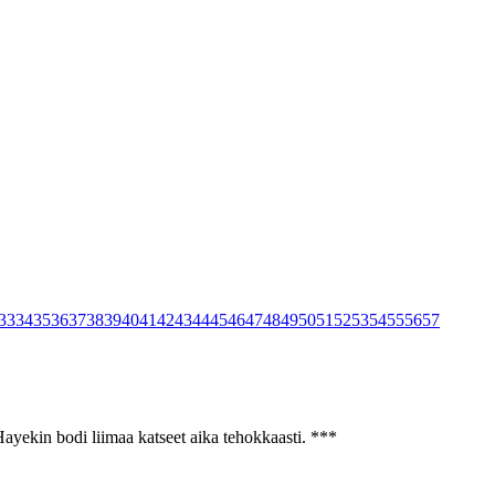
33
34
35
36
37
38
39
40
41
42
43
44
45
46
47
48
49
50
51
52
53
54
55
56
57
ayekin bodi liimaa katseet aika tehokkaasti. ***