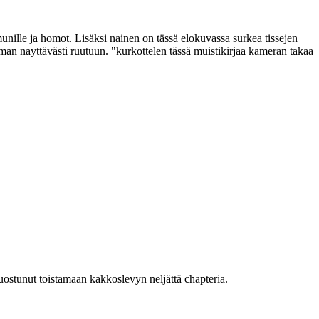
 munille ja homot. Lisäksi nainen on tässä elokuvassa surkea tissejen
mman nayttävästi ruutuun. "kurkottelen tässä muistikirjaa kameran takaa
suostunut toistamaan kakkoslevyn neljättä chapteria.