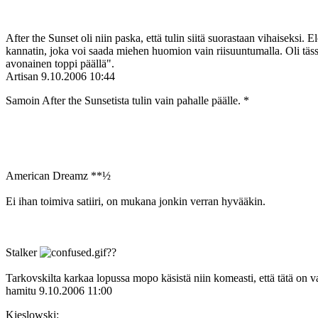
After the Sunset oli niin paska, että tulin siitä suorastaan vihaiseksi.
kannatin, joka voi saada miehen huomion vain riisuuntumalla. Oli tässä
avonainen toppi päällä".
Artisan
9.10.2006 10:44
Samoin After the Sunsetista tulin vain pahalle päälle. *
American Dreamz **½
Ei ihan toimiva satiiri, on mukana jonkin verran hyvääkin.
Stalker
??
Tarkovskilta karkaa lopussa mopo käsistä niin komeasti, että tätä on v
hamitu
9.10.2006 11:00
Kieslowski: