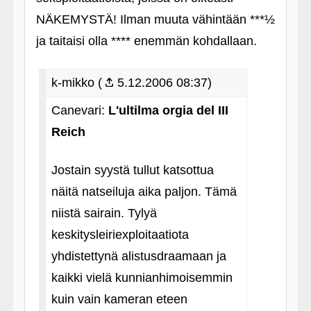
NÄKEMYSTÄ! Ilman muuta vähintään ***½
ja taitaisi olla **** enemmän kohdallaan.
k-mikko (
5.12.2006 08:37)
Canevari:
L'ultilma orgia del III
Reich
Jostain syystä tullut katsottua
näitä natseiluja aika paljon. Tämä
niistä sairain. Tylyä
keskitysleiriexploitaatiota
yhdistettynä alistusdraamaan ja
kaikki vielä kunnianhimoisemmin
kuin vain kameran eteen