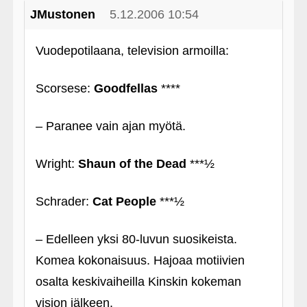
JMustonen
5.12.2006 10:54
Vuodepotilaana, television armoilla:
Scorsese:
Goodfellas
****
– Paranee vain ajan myötä.
Wright:
Shaun of the Dead
***½
Schrader:
Cat People
***½
– Edelleen yksi 80-luvun suosikeista.
Komea kokonaisuus. Hajoaa motiivien
osalta keskivaiheilla Kinskin kokeman
vision jälkeen.