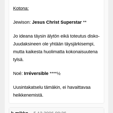
Kotona:
Jewison:
Jesus Christ Superstar
**
Jo ideana täysin älytön eikä toteutus disko-
Juudaksineen ole yhtään täysjärkisempi,
mutta kaikesta huolimatta kokonaisuutena
tylsä.
Noé:
Irréversible
****½
Uusintakatselu tämäkin, ei havaittavaa
heikkenemistä.