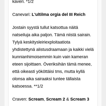
kaveri. *1/2
Canevari:
L'ultilma orgia del III Reich
Jostain syystä tullut katsottua näitä
natseiluja aika paljon. Tämä niistä sairain.
Tylyä keskitysleiriexploitaatiota
yhdistettynä alistusdraamaan ja kaikki vielä
kunnianhimoisemmin kuin vain kameran
eteen sijoittaen. Överiksihän tämä menee,
että oikeasti yököttäisi tms, mutta kyllä
olonsa aika sairaaksi tuntee tällaista
katsoessa. **1/2
Craven:
Scream
,
Scream 2
&
Scream 3