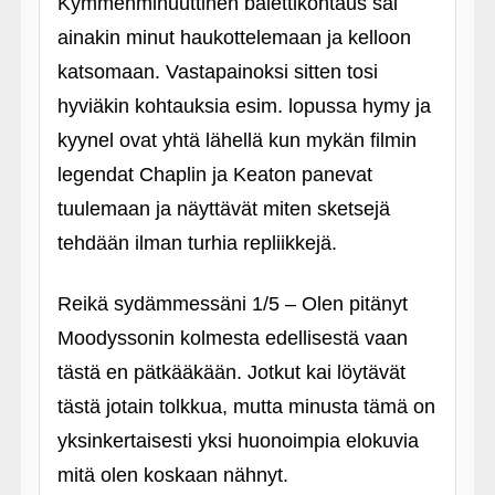
Kymmenminuuttinen balettikohtaus sai
ainakin minut haukottelemaan ja kelloon
katsomaan. Vastapainoksi sitten tosi
hyviäkin kohtauksia esim. lopussa hymy ja
kyynel ovat yhtä lähellä kun mykän filmin
legendat Chaplin ja Keaton panevat
tuulemaan ja näyttävät miten sketsejä
tehdään ilman turhia repliikkejä.
Reikä sydämmessäni 1/5 – Olen pitänyt
Moodyssonin kolmesta edellisestä vaan
tästä en pätkääkään. Jotkut kai löytävät
tästä jotain tolkkua, mutta minusta tämä on
yksinkertaisesti yksi huonoimpia elokuvia
mitä olen koskaan nähnyt.