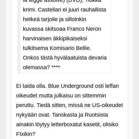
la legge assolve) (DVD), Tiukka
krimi. Castellari ei juuri rauhallista
hetkeä tarjoile ja silloinkin
kuvassa skitsoaa Franco Neron
harvinaisen äkkipikaiseksi
tulkitsema Komisario Bellie.
Onkos tästä hyvälaatuista devaria
olemassa? ****
Ei taida olla. Blue Underground osti leffan
oikeudet mutta julkaisu on sittemmin
peruttu. Tiedä sitten, missä ne US-oikeudet
nykyään ovat. Tanskasta ja Ruotsista
ainakin löytyy letterboxatut kasetit, olisiko
FIxikin?