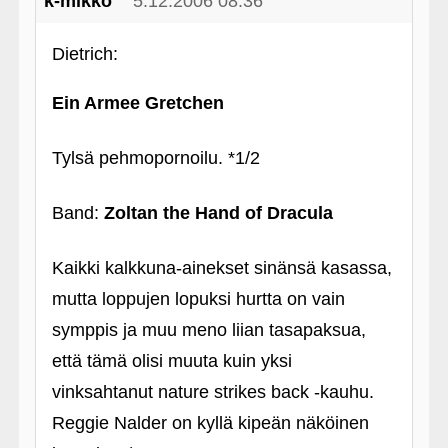
k-mikko
5.12.2006 08:36
Dietrich:
Ein Armee Gretchen
Tylsä pehmopornoilu. *1/2
Band:
Zoltan the Hand of Dracula
Kaikki kalkkuna-ainekset sinänsä kasassa,
mutta loppujen lopuksi hurtta on vain
symppis ja muu meno liian tasapaksua,
että tämä olisi muuta kuin yksi
vinksahtanut nature strikes back ‑kauhu.
Reggie Nalder on kyllä kipeän näköinen