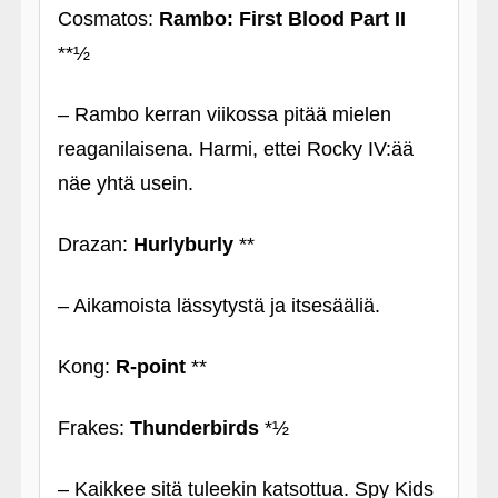
Cosmatos:
Rambo: First Blood Part II
**½
– Rambo kerran viikossa pitää mielen
reaganilaisena. Harmi, ettei Rocky IV:ää
näe yhtä usein.
Drazan:
Hurlyburly
**
– Aikamoista lässytystä ja itsesääliä.
Kong:
R-point
**
Frakes:
Thunderbirds
*½
– Kaikkee sitä tuleekin katsottua. Spy Kids