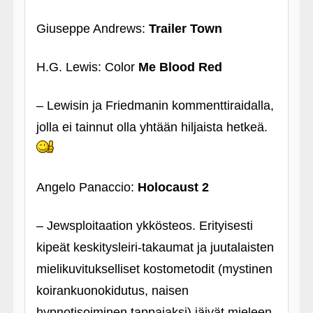
Giuseppe Andrews:
Trailer Town
H.G. Lewis: Color
Me Blood Red
– Lewisin ja Friedmanin kommenttiraidalla,
jolla ei tainnut olla yhtään hiljaista hetkeä.
Angelo Panaccio:
Holocaust 2
– Jewsploitaation ykkösteos. Erityisesti
kipeät keskitysleiri-takaumat ja juutalaisten
mielikuvitukselliset kostometodit (mystinen
koirankuonokidutus, naisen
hypnotisoiminen tappajaksi) jäivät mieleen.