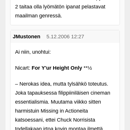
2 taitaa olla lyömätön ipanat pelastavat
maailman genressä.
JMustonen
5.12.2006 12:27
Ai niin, unohtui:
Nicart:
For Y'ur Height Only
**½
– Nerokas idea, mutta tylsähkö toteutus.
Joka tapauksessa filippiiniläisen cineman
essentialismia. Muutama viikko sitten
harmistuin Missing in Actioneita
katsoessani, ettei Chuck Norrisista
todellakaan irtoa kovin montaa ilmettä.