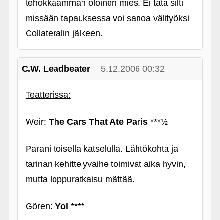
tehokkaamman oloinen mies. Ei tätä silti
missään tapauksessa voi sanoa välityöksi
Collateralin jälkeen.
C.W. Leadbeater
5.12.2006 00:32
Teatterissa:
Weir:
The Cars That Ate Paris
***½
Parani toisella katselulla. Lähtökohta ja
tarinan kehittelyvaihe toimivat aika hyvin,
mutta loppuratkaisu mättää.
Gören:
Yol
****