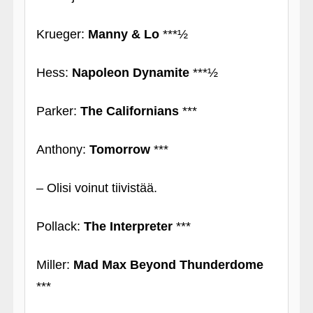
Krueger:
Manny & Lo
***½
Hess:
Napoleon Dynamite
***½
Parker:
The Californians
***
Anthony:
Tomorrow
***
– Olisi voinut tiivistää.
Pollack:
The Interpreter
***
Miller:
Mad Max Beyond Thunderdome
***