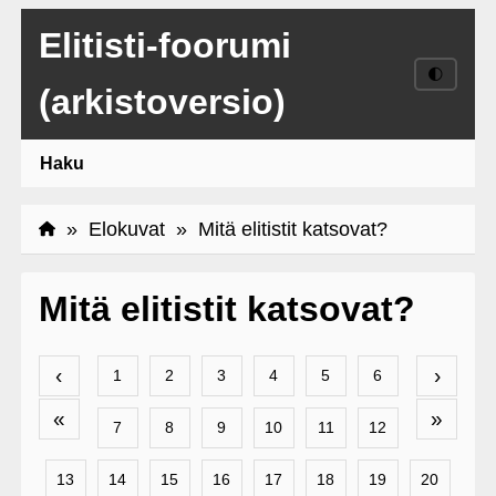
Elitisti-foorumi
🌓
(arkistoversio)
Haku
»
Elokuvat
» Mitä elitistit katsovat?
Mitä elitistit katsovat?
‹
›
1
2
3
4
5
6
«
»
7
8
9
10
11
12
13
14
15
16
17
18
19
20