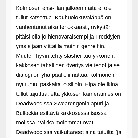
Kolmosen ensi-illan jälkeen näitä ei ole
tullut katsottua. Kauhuelokuvaläppä on
vanhentunut aika tehokkaasti, nykyään
pitäisi olla jo hienovaraisempi ja Freddyjen
yms sijaan viittailla muihin genreihin.
Muuten hyvin tehty slasher tuo ykkönen,
kakkosen tahallinen överiys vie tehot ja se
dialogi on yhä päälleliimattua, kolmonen
nyt tuntui paskalta jo silloin. Eipä ole ikinä
tullut tajuttua, että ykkösen kameramies on
Deadwoodissa Swearengenin apuri ja
Bullockia esittävä kakkosessa isossa
roolissa, vaikka molemmat ovat
Deadwoodissa vaikuttaneet aina tutuilta (ja