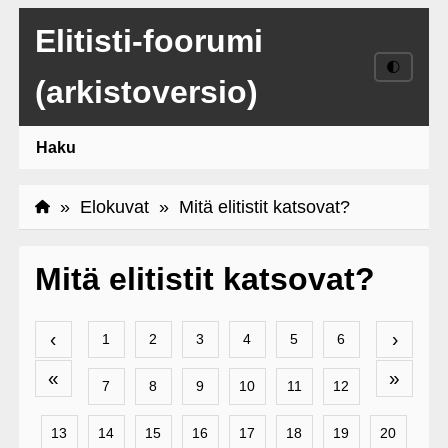
Elitisti-foorumi
🌓
(arkistoversio)
Haku
»
Elokuvat
» Mitä elitistit katsovat?
Mitä elitistit katsovat?
‹
›
1
2
3
4
5
6
«
»
7
8
9
10
11
12
13
14
15
16
17
18
19
20