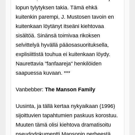
lopun tylytyksen takia. Tämä ehkä
kuitenkin parempi, J. Mustosen tavoin en
kuitenkaan löytänyt itseäni kiehtovaa
sisältöä. Sinänsä toimivaa rikoksen
selvittelyä hyvällä pääosasuorituksella,
explisiittistä touhua ei kuitenkaan löydy.
Naurettavia "fanfaareja" henkilöiden
saapuessa kuvaan. ***
Vanbebber:
The Manson Family
Uusinta, ja tällä kertaa nykyaikaan (1996)
sijoittuvien tapahtumien paskuus korostuu.
Muuten tämä olisi kiehtova dramatisoitu
pseudodokumentti Mansonin perheestä.