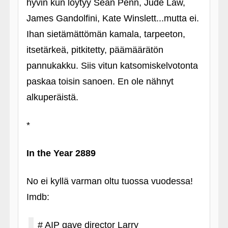
hyvin kun löytyy Sean Penn, Jude Law,
James Gandolfini, Kate Winslett...mutta ei.
Ihan sietämättömän kamala, tarpeeton,
itsetärkeä, pitkitetty, päämäärätön
pannukakku. Siis vitun katsomiskelvotonta
paskaa toisin sanoen. En ole nähnyt
alkuperäistä.
*
In the Year 2889
No ei kyllä varman oltu tuossa vuodessa!
Imdb:
# AIP gave director Larry