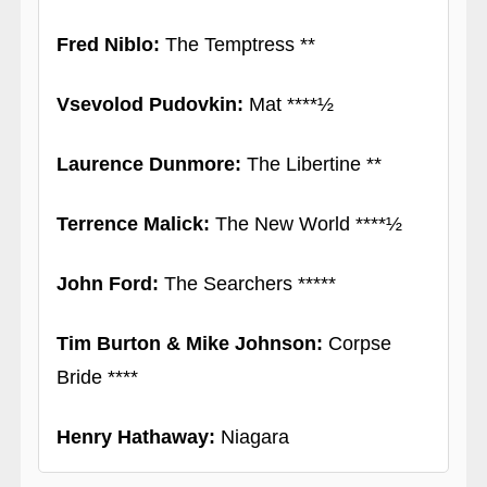
Fred Niblo:
The Temptress **
Vsevolod Pudovkin:
Mat ****½
Laurence Dunmore:
The Libertine **
Terrence Malick:
The New World ****½
John Ford:
The Searchers *****
Tim Burton & Mike Johnson:
Corpse
Bride ****
Henry Hathaway:
Niagara