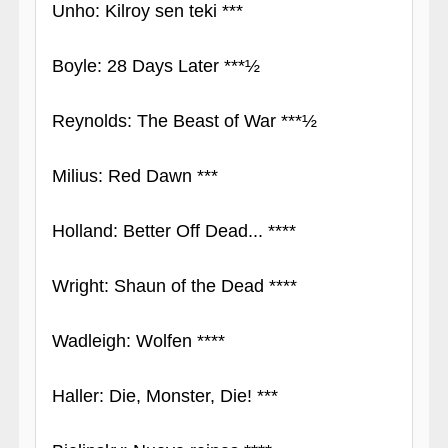
Unho: Kilroy sen teki ***
Boyle: 28 Days Later ***½
Reynolds: The Beast of War ***½
Milius: Red Dawn ***
Holland: Better Off Dead... ****
Wright: Shaun of the Dead ****
Wadleigh: Wolfen ****
Haller: Die, Monster, Die! ***