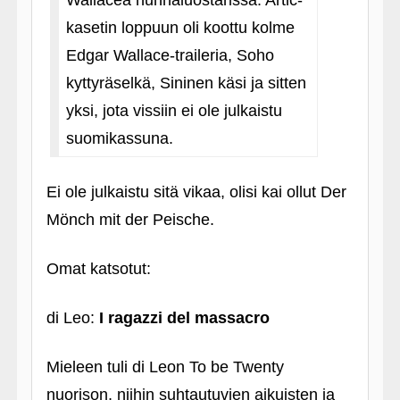
Wallacea nunnaluostarissa. Artic-
kasetin loppuun oli koottu kolme
Edgar Wallace-traileria, Soho
kyttyräselkä, Sininen käsi ja sitten
yksi, jota vissiin ei ole julkaistu
suomikassuna.
Ei ole julkaistu sitä vikaa, olisi kai ollut Der
Mönch mit der Peische.
Omat katsotut:
di Leo:
I ragazzi del massacro
Mieleen tuli di Leon To be Twenty
nuorison, niihin suhtautuvien aikuisten ja