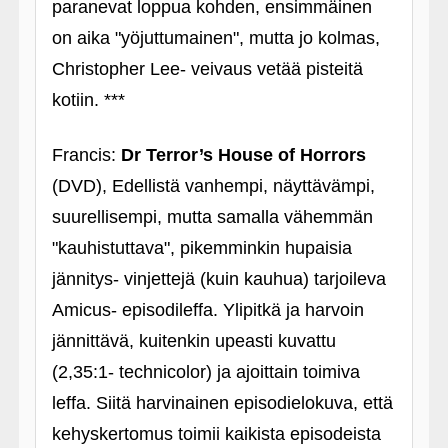
paranevat loppua kohden, ensimmäinen
on aika "yöjuttumainen", mutta jo kolmas,
Christopher Lee- veivaus vetää pisteitä
kotiin. ***
Francis:
Dr Terror’s House of Horrors
(DVD), Edellistä vanhempi, näyttävämpi,
suurellisempi, mutta samalla vähemmän
"kauhistuttava", pikemminkin hupaisia
jännitys- vinjettejä (kuin kauhua) tarjoileva
Amicus- episodileffa. Ylipitkä ja harvoin
jännittävä, kuitenkin upeasti kuvattu
(2,35:1- technicolor) ja ajoittain toimiva
leffa. Siitä harvinainen episodielokuva, että
kehyskertomus toimii kaikista episodeista