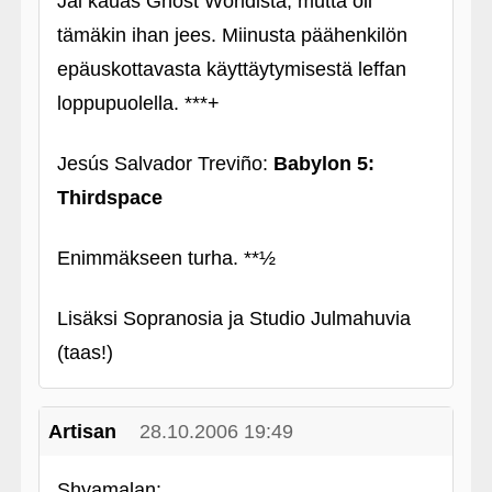
Jäi kauas Ghost Worldistä, mutta oli
tämäkin ihan jees. Miinusta päähenkilön
epäuskottavasta käyttäytymisestä leffan
loppupuolella. ***+
Jesús Salvador Treviño:
Babylon 5:
Thirdspace
Enimmäkseen turha. **½
Lisäksi Sopranosia ja Studio Julmahuvia
(taas!)
Artisan
28.10.2006 19:49
Shyamalan: