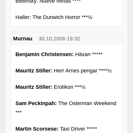
Bielinsky: Nueve reinas ****
Haller: The Dunwich Horror ***½
Murnau
30.10.2006 19:32
Benjamin Christensen:
Häxan *****
Mauritz Stiller:
Herr Arnes pengar ****½
Mauritz Stiller:
Erotikon ***½
Sam Peckinpah:
The Osterman Weekend
***
Martin Scorsese:
Taxi Driver *****