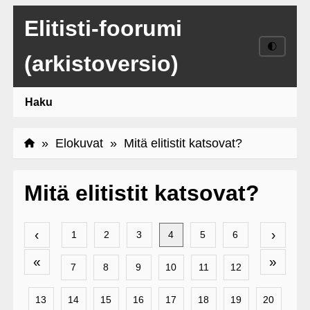
Elitisti-foorumi
🌓
(arkistoversio)
Haku
»
Elokuvat
» Mitä elitistit katsovat?
Mitä elitistit katsovat?
‹
›
1
2
3
4
5
6
«
»
7
8
9
10
11
12
13
14
15
16
17
18
19
20