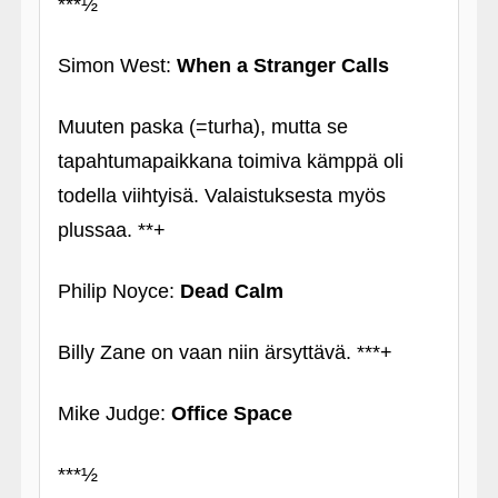
***½
Simon West:
When a Stranger Calls
Muuten paska (=turha), mutta se
tapahtumapaikkana toimiva kämppä oli
todella viihtyisä. Valaistuksesta myös
plussaa. **+
Philip Noyce:
Dead Calm
Billy Zane on vaan niin ärsyttävä. ***+
Mike Judge:
Office Space
***½