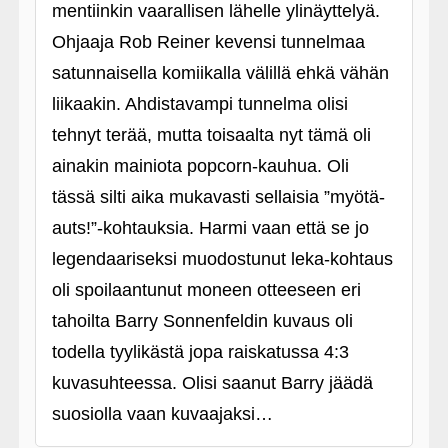
mentiinkin vaarallisen lähelle ylinäyttelyä.
Ohjaaja Rob Reiner kevensi tunnelmaa
satunnaisella komiikalla välillä ehkä vähän
liikaakin. Ahdistavampi tunnelma olisi
tehnyt terää, mutta toisaalta nyt tämä oli
ainakin mainiota popcorn-kauhua. Oli
tässä silti aika mukavasti sellaisia ”myötä-
auts!”-kohtauksia. Harmi vaan että se jo
legendaariseksi muodostunut leka-kohtaus
oli spoilaantunut moneen otteeseen eri
tahoilta Barry Sonnenfeldin kuvaus oli
todella tyylikästä jopa raiskatussa 4:3
kuvasuhteessa. Olisi saanut Barry jäädä
suosiolla vaan kuvaajaksi…