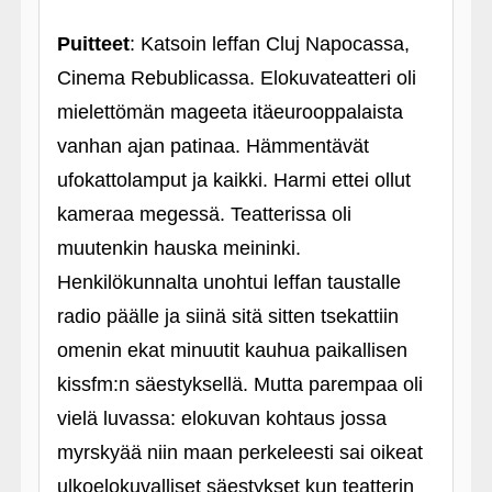
Puitteet
: Katsoin leffan Cluj Napocassa,
Cinema Rebublicassa. Elokuvateatteri oli
mielettömän mageeta itäeurooppalaista
vanhan ajan patinaa. Hämmentävät
ufokattolamput ja kaikki. Harmi ettei ollut
kameraa megessä. Teatterissa oli
muutenkin hauska meininki.
Henkilökunnalta unohtui leffan taustalle
radio päälle ja siinä sitä sitten tsekattiin
omenin ekat minuutit kauhua paikallisen
kissfm:n säestyksellä. Mutta parempaa oli
vielä luvassa: elokuvan kohtaus jossa
myrskyää niin maan perkeleesti sai oikeat
ulkoelokuvalliset säestykset kun teatterin