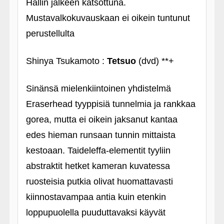
Hallin jälkeen katsottuna.
Mustavalkokuvauskaan ei oikein tuntunut
perustellulta
Shinya Tsukamoto :
Tetsuo
(dvd) **+
Sinänsä mielenkiintoinen yhdistelmä
Eraserhead tyyppisiä tunnelmia ja rankkaa
gorea, mutta ei oikein jaksanut kantaa
edes hieman runsaan tunnin mittaista
kestoaan. Taideleffa-elementit tyyliin
abstraktit hetket kameran kuvatessa
ruosteisia putkia olivat huomattavasti
kiinnostavampaa antia kuin etenkin
loppupuolella puuduttavaksi käyvät