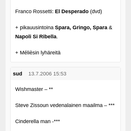
Franco Rossetti:
El Desperado
(dvd)
+ pikauusintoina
Spara, Gringo, Spara
&
Napoli Si Ribella
.
+ Mélièsin lyhäreitä
sud
13.7.2006 15:53
Wishmaster – **
Steve Zissoun vedenalainen maailma – ***
Cinderella man -***