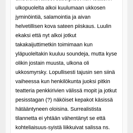
ulkopuolelta alkoi kuulumaan ukkosen
jyminöintiä, salamointia ja aivan
helvetillisen kova sateen piiskaus. Luulin
ekaksi että nyt alkoi jotkut
takakaijuttimetkin toimimaan kun
yläpuoleltakin kuuluu soundeja, mutta kyse
olikin jostain muusta, ulkona oli
ukkosmyrsky. Lopullisesti tajusin sen siinä
vaiheessa kun henkilökunta juoksi pitkin
teatteria penkkirivien välissä mopit ja jotkut
pesisstagan (?) näköiset kepakot käsissä
hätääntyneen oloisina. Surrealistista
tilannetta ei yhtään vähentänyt se että
kohteliaisuus-syistä liikkuivat salissa ns.