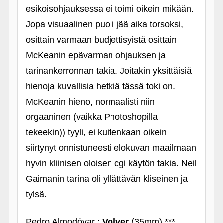
esikoisohjauksessa ei toimi oikein mikään.
Jopa visuaalinen puoli jää aika torsoksi,
osittain varmaan budjettisyistä osittain
McKeanin epävarman ohjauksen ja
tarinankerronnan takia. Joitakin yksittäisiä
hienoja kuvallisia hetkiä tässä toki on.
McKeanin hieno, normaalisti niin
orgaaninen (vaikka Photoshopilla
tekeekin)) tyyli, ei kuitenkaan oikein
siirtynyt onnistuneesti elokuvan maailmaan
hyvin kliinisen oloisen cgi käytön takia. Neil
Gaimanin tarina oli yllättävän kliseinen ja
tylsä.
Pedro Almodóvar :
Volver
(35mm) ***