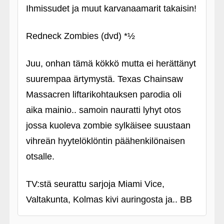
Ihmissudet ja muut karvanaamarit takaisin!
Redneck Zombies (dvd) *½
Juu, onhan tämä kökkö mutta ei herättänyt
suurempaa ärtymystä. Texas Chainsaw
Massacren liftarikohtauksen parodia oli
aika mainio.. samoin nauratti lyhyt otos
jossa kuoleva zombie sylkäisee suustaan
vihreän hyytelöklöntin päähenkilönaisen
otsalle.
TV:stä seurattu sarjoja Miami Vice,
Valtakunta, Kolmas kivi auringosta ja.. BB