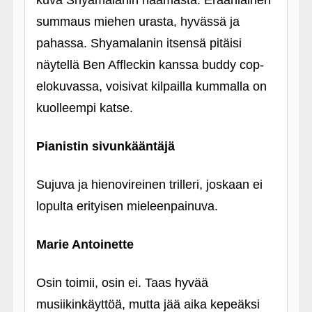
kuva Shyamalanin naamasta. Eräänlainen
summaus miehen urasta, hyvässä ja
pahassa. Shyamalanin itsensä pitäisi
näytellä Ben Affleckin kanssa buddy cop-
elokuvassa, voisivat kilpailla kummalla on
kuolleempi katse.
Pianistin sivunkääntäjä
Sujuva ja hienovireinen trilleri, joskaan ei
lopulta erityisen mieleenpainuva.
Marie Antoinette
Osin toimii, osin ei. Taas hyvää
musiikinkäyttöä, mutta jää aika kepeäksi