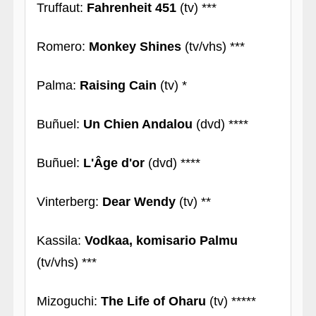
Truffaut:
Fahrenheit 451
(tv) ***
Romero:
Monkey Shines
(tv/vhs) ***
Palma:
Raising Cain
(tv) *
Buñuel:
Un Chien Andalou
(dvd) ****
Buñuel:
L'Âge d'or
(dvd) ****
Vinterberg:
Dear Wendy
(tv) **
Kassila:
Vodkaa, komisario Palmu
(tv/vhs) ***
Mizoguchi:
The Life of Oharu
(tv) *****