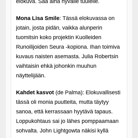
elokuva. Saa aina hyvälle tuulelle.
Mona Lisa Smile
: Tässä elokuvassa on
jotain, josta pidän, vaikka alunperin
tuomitsin koko projektin Kuolleiden
Runoilijoiden Seura ‑kopiona. Ihan toimiva
kuvaus naisten asemasta. Julia Robertsin
vaihtaisin ehkä johonkin muuhun
näyttelijään.
Kahdet kasvot
(de Palma): Elokuvallisesti
tässä oli monia puutteita, mutta täytyy
sanoa, että kerrassaan hyytävä tapaus.
Loppukohtaus sai jo lähes pomppaamaan
sohvalta. John Lightgowta näkisi kyllä