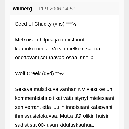
willberg
11.9.2006 14:59
Seed of Chucky (vhs) ***½
Melkoisen hilpeä ja onnistunut
kauhukomedia. Voisin melkein sanoa
odottavani seuraavaa osaa innolla.
Wolf Creek (dvd) **½
Sekava muistikuva vanhan NV-viestiketjun
kommenteista oli kai vääristynyt mielessäni
sen verran, että luulin innoissani katsovani
ihmissusielokuvaa. Mutta tää olikin huisin
sadistista 00-luvun kidutuskauhua.