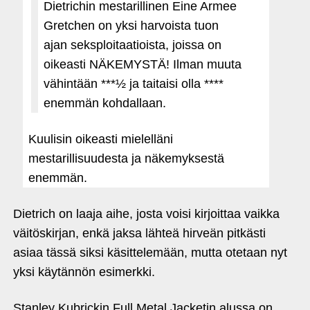
Dietrichin mestarillinen Eine Armee
Gretchen on yksi harvoista tuon
ajan seksploitaatioista, joissa on
oikeasti NÄKEMYSTÄ! Ilman muuta
vähintään ***½ ja taitaisi olla ****
enemmän kohdallaan.
Kuulisin oikeasti mielelläni
mestarillisuudesta ja näkemyksestä
enemmän.
Dietrich on laaja aihe, josta voisi kirjoittaa vaikka
väitöskirjan, enkä jaksa lähteä hirveän pitkästi
asiaa tässä siksi käsittelemään, mutta otetaan nyt
yksi käytännön esimerkki.
Stanley Kubrickin Full Metal Jacketin alussa on