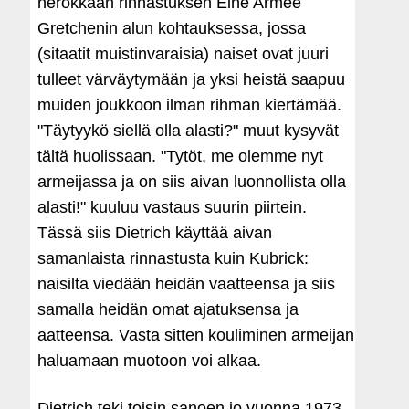
nerokkaan rinnastuksen Eine Armee
Gretchenin alun kohtauksessa, jossa
(sitaatit muistinvaraisia) naiset ovat juuri
tulleet värväytymään ja yksi heistä saapuu
muiden joukkoon ilman rihman kiertämää.
"Täytyykö siellä olla alasti?" muut kysyvät
tältä huolissaan. "Tytöt, me olemme nyt
armeijassa ja on siis aivan luonnollista olla
alasti!" kuuluu vastaus suurin piirtein.
Tässä siis Dietrich käyttää aivan
samanlaista rinnastusta kuin Kubrick:
naisilta viedään heidän vaatteensa ja siis
samalla heidän omat ajatuksensa ja
aatteensa. Vasta sitten kouliminen armeijan
haluamaan muotoon voi alkaa.
Dietrich teki toisin sanoen jo vuonna 1973