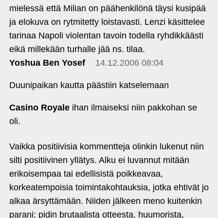
mielessä että Milian on päähenkilönä täysi kusipää
ja elokuva on rytmitetty loistavasti. Lenzi käsittelee
tarinaa Napoli violentan tavoin todella ryhdikkäästi
eikä millekään turhalle jää ns. tilaa.
Yoshua Ben Yosef
14.12.2006 08:04
Duunipaikan kautta päästiin katselemaan
Casino Royale
ihan ilmaiseksi niin pakkohan se
oli.
Vaikka positiivisia kommentteja olinkin lukenut niin
silti positiivinen yllätys. Alku ei luvannut mitään
erikoisempaa tai edellisistä poikkeavaa,
korkeatempoisia toimintakohtauksia, jotka ehtivät jo
alkaa ärsyttämään. Niiden jälkeen meno kuitenkin
parani; pidin brutaalista otteesta, huumorista,