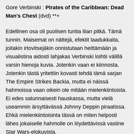
Gore Verbinski :
Pirates of the Caribbean: Dead
Man's Chest
(dvd) **+
Edellinen osa oli puolisen tuntia liian pitkä. Tämä
tunnin. Maisemat on nättejä, efektit laadukkaita,
joitakin irtovitsejäkin onnistutaan heittämään ja
visualistina aidosti lahjakas Verbinski loihtii välillä
varsin hienoja kuvia. Jotenkin vaan ei kiinnosta.
Jotenkin tästä yritettiin kovasti tehdä tämä sarjan
The Empire Strikes Backia, mutta ei näissä
hahmoissa vaan oikein ole mitään mielenkiintoista.
Ei edes satunnaisesti hauskassa, mutta vielä
useammin ärsyttävässä Johnny Deppin piraatissa.
Ehkä mielenkiintoisinta tässä on miten helposti
lähes jokaiselle hahmolle on löydettävissä vastine
Star Wars-elokuvista.