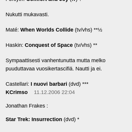
Nukutti mukavasti.
Maté:
When Worlds Collide
(tv/vhs) **½
Haskin:
Conquest of Space
(tv/vhs) **
Sympaattisesti vanhentunutta mutta melko
puuduttavaa vuosikertascifiä. Nautti ja ei.
Castellari:
I nuovi barbari
(dvd) ***
KCrimso
11.12.2006 22:04
Jonathan Frakes :
Star Trek: Insurrection
(dvd) *