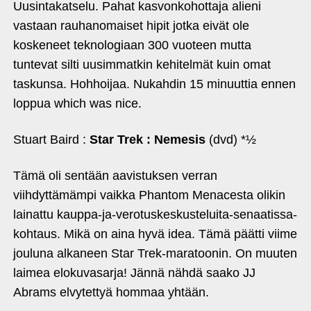
Uusintakatselu. Pahat kasvonkohottaja alieni
vastaan rauhanomaiset hipit jotka eivät ole
koskeneet teknologiaan 300 vuoteen mutta
tuntevat silti uusimmatkin kehitelmät kuin omat
taskunsa. Hohhoijaa. Nukahdin 15 minuuttia ennen
loppua which was nice.
Stuart Baird :
Star Trek : Nemesis
(dvd) *½
Tämä oli sentään aavistuksen verran
viihdyttämämpi vaikka Phantom Menacesta olikin
lainattu kauppa-ja-verotuskeskusteluita-senaatissa-
kohtaus. Mikä on aina hyvä idea. Tämä päätti viime
jouluna alkaneen Star Trek-maratoonin. On muuten
laimea elokuvasarja! Jännä nähdä saako JJ
Abrams elvytettyä hommaa yhtään.