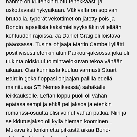
hahmo on kuitenkin tuotu tehokkaasti ja
uskottavasti nykyaikaan. Väkivalta on sopivan
brutaalia, typerät vekottimet on jätetty pois ja
Bondin lapsellisia kaksimielisyyksiäkin viljellään
kohtuuden rajoissa. Ja Daniel Graig oli loistava
pääosassa. Tusina-ohjaaja Martin Cambell yllätti
positiivisesti etenkin alun Parkour-jaksossa joka oli
tiukinta oldskuul-toimintaelokuvan tekoa vähään
aikaan. Osa kunniasta kuuluu varmasti Stuart
Bairdin (joka floppasi ohjaajan pallilla edellä
mainitussa ST: Nemesiksessä) sähäkälle
leikkaukselle. Leffan loppu puoli oli vähän
epätasaisempi ja ehkä pelijaksoa ja etenkin
romanssi-osuutta olisi voinut vähän pätkiä. Niin ja
se kidutusjakso oli kyllä hieman koominen...
Mukava kuitenkin että pitkästä aikaa Bond-