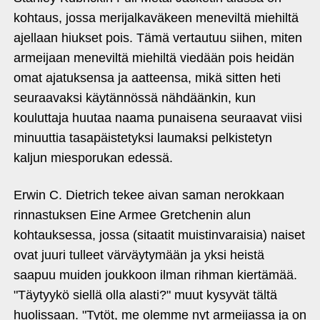
kohtaus, jossa merijalkaväkeen meneviltä miehiltä
ajellaan hiukset pois. Tämä vertautuu siihen, miten
armeijaan meneviltä miehiltä viedään pois heidän
omat ajatuksensa ja aatteensa, mikä sitten heti
seuraavaksi käytännössä nähdäänkin, kun
kouluttaja huutaa naama punaisena seuraavat viisi
minuuttia tasapäistetyksi laumaksi pelkistetyn
kaljun miesporukan edessä.
Erwin C. Dietrich tekee aivan saman nerokkaan
rinnastuksen Eine Armee Gretchenin alun
kohtauksessa, jossa (sitaatit muistinvaraisia) naiset
ovat juuri tulleet värväytymään ja yksi heistä
saapuu muiden joukkoon ilman rihman kiertämää.
"Täytyykö siellä olla alasti?" muut kysyvät tältä
huolissaan. "Tytöt, me olemme nyt armeijassa ja on