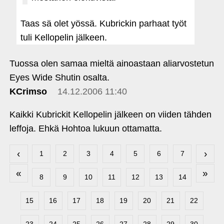
Taas sä olet yössä. Kubrickin parhaat työt
tuli Kellopelin jälkeen.
Tuossa olen samaa mieltä ainoastaan aliarvostetun
Eyes Wide Shutin osalta.
KCrimso
14.12.2006 11:40
Kaikki Kubrickit Kellopelin jälkeen on viiden tähden
leffoja. Ehkä Hohtoa lukuun ottamatta.
‹
›
1
2
3
4
5
6
7
«
»
8
9
10
11
12
13
14
15
16
17
18
19
20
21
22