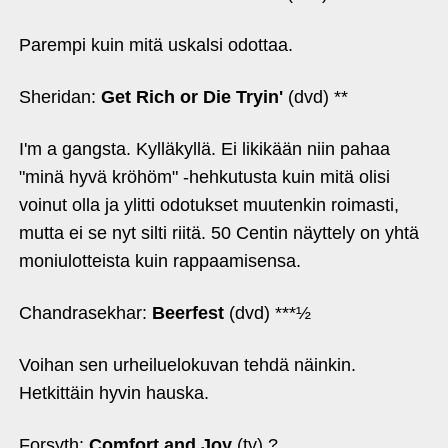
Parempi kuin mitä uskalsi odottaa.
Sheridan:
Get Rich or Die Tryin'
(dvd) **
I'm a gangsta. Kylläkyllä. Ei likikään niin pahaa
"minä hyvä kröhöm" ‑hehkutusta kuin mitä olisi
voinut olla ja ylitti odotukset muutenkin roimasti,
mutta ei se nyt silti riitä. 50 Centin näyttely on yhtä
moniulotteista kuin rappaamisensa.
Chandrasekhar:
Beerfest
(dvd) ***½
Voihan sen urheiluelokuvan tehdä näinkin.
Hetkittäin hyvin hauska.
Forsyth:
Comfort and Joy
(tv) ?