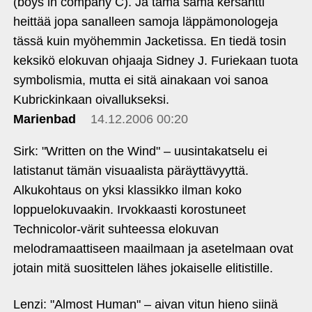
(boys in company C). Ja tämä sama kersantti
heittää jopa sanalleen samoja läppämonologeja
tässä kuin myöhemmin Jacketissa. En tiedä tosin
keksikö elokuvan ohjaaja Sidney J. Furiekaan tuota
symbolismia, mutta ei sitä ainakaan voi sanoa
Kubrickinkaan oivallukseksi.
Marienbad
14.12.2006 00:20
Sirk: "Written on the Wind" – uusintakatselu ei
latistanut tämän visuaalista päräyttävyyttä.
Alkukohtaus on yksi klassikko ilman koko
loppuelokuvaakin. Irvokkaasti korostuneet
Technicolor-värit suhteessa elokuvan
melodramaattiseen maailmaan ja asetelmaan ovat
jotain mitä suosittelen lähes jokaiselle elitistille.
Lenzi: "Almost Human" – aivan vitun hieno siinä