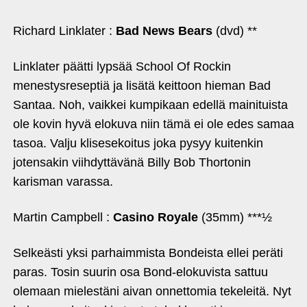
Richard Linklater :
Bad News Bears
(dvd) **
Linklater päätti lypsää School Of Rockin
menestysreseptiä ja lisätä keittoon hieman Bad
Santaa. Noh, vaikkei kumpikaan edellä mainituista
ole kovin hyvä elokuva niin tämä ei ole edes samaa
tasoa. Valju klisesekoitus joka pysyy kuitenkin
jotensakin viihdyttävänä Billy Bob Thortonin
karisman varassa.
Martin Campbell :
Casino Royale
(35mm) ***½
Selkeästi yksi parhaimmista Bondeista ellei peräti
paras. Tosin suurin osa Bond-elokuvista sattuu
olemaan mielestäni aivan onnettomia tekeleitä. Nyt