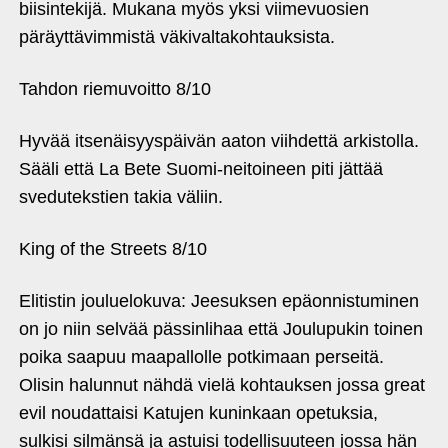
biisintekijä. Mukana myös yksi viimevuosien
päräyttävimmistä väkivaltakohtauksista.
Tahdon riemuvoitto 8/10
Hyvää itsenäisyyspäivän aaton viihdettä arkistolla.
Sääli että La Bete Suomi-neitoineen piti jättää
svedutekstien takia väliin.
King of the Streets 8/10
Elitistin jouluelokuva: Jeesuksen epäonnistuminen
on jo niin selvää pässinlihaa että Joulupukin toinen
poika saapuu maapallolle potkimaan perseitä.
Olisin halunnut nähdä vielä kohtauksen jossa great
evil noudattaisi Katujen kuninkaan opetuksia,
sulkisi silmänsä ja astuisi todellisuuteen jossa hän