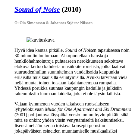
Sound of Noise
(2010)
O: Ola Simonsson & Johannes Stjärne Nilsson
Hyvä idea kantaa pitkälle,
Sound of Noise
n tapauksessa noin
30 minuutin tuntumaan. Alkupuolellaan hauskoja
henkilöhahmointroja puhtaaseen nerokkuuteen sekoittava
elokuva kertoo kahdesta musiikkiterroristista, jotka laativat
suuruudenhullun suunnitelman vandalisoida kaupunkia
erilaisilla musikaalisilla esiintymisillä. Avuksi tarvitaan vielä
neljä muuta, toinen toistaan kajahtaneempaa rumpalia.
Yhdessä porukka suuntaa kaupungin kaduille ja julkisiin
rakennuksiin luomaan taidetta, joka ei ole täysin laillista.
Vajaan kymmenen vuoden takaiseen ruotsalaiseen
lyhytelokuvaan
Music for One Apartment and Six Drummers
(2001) pohjautuva täyspitkä versio tuntuu hyvin pitkälti siltä
mitä se onkin: yhden vitsin venyttämiseltä kaksituntiseksi.
Itsensä neljään kertaa toistava konsepti perustuu
jokapäiväisten esineiden muuntamiselle musikaalisiksi