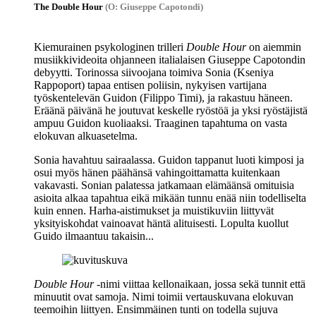
The Double Hour
(O: Giuseppe Capotondi)
Kiemurainen psykologinen trilleri
Double Hour
on aiemmin
musiikkivideoita ohjanneen italialaisen
Giuseppe Capotondin
debyytti. Torinossa siivoojana toimiva Sonia (
Kseniya
Rappoport
) tapaa entisen poliisin, nykyisen vartijana
työskentelevän Guidon (
Filippo Timi
), ja rakastuu häneen.
Eräänä päivänä he joutuvat keskelle ryöstöä ja yksi ryöstäjistä
ampuu Guidon kuoliaaksi. Traaginen tapahtuma on vasta
elokuvan alkuasetelma.
Sonia havahtuu sairaalassa. Guidon tappanut luoti kimposi ja
osui myös hänen päähänsä vahingoittamatta kuitenkaan
vakavasti. Sonian palatessa jatkamaan elämäänsä omituisia
asioita alkaa tapahtua eikä mikään tunnu enää niin todelliselta
kuin ennen. Harha-aistimukset ja muistikuviin liittyvät
yksityiskohdat vainoavat häntä alituisesti. Lopulta kuollut
Guido ilmaantuu takaisin...
Double Hour
‑nimi viittaa kellonaikaan, jossa sekä tunnit että
minuutit ovat samoja. Nimi toimii vertauskuvana elokuvan
teemoihin liittyen. Ensimmäinen tunti on todella sujuva