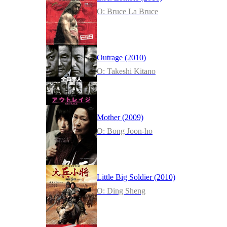
O: Bruce La Bruce
Outrage (2010)
O: Takeshi Kitano
Mother (2009)
O: Bong Joon-ho
Little Big Soldier (2010)
O: Ding Sheng