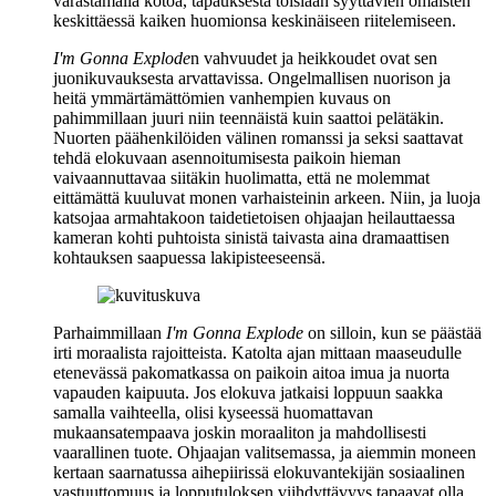
varastamalla kotoa, tapauksesta toisiaan syyttävien omaisten
keskittäessä kaiken huomionsa keskinäiseen riitelemiseen.
I'm Gonna Explode
n vahvuudet ja heikkoudet ovat sen
juonikuvauksesta arvattavissa. Ongelmallisen nuorison ja
heitä ymmärtämättömien vanhempien kuvaus on
pahimmillaan juuri niin teennäistä kuin saattoi pelätäkin.
Nuorten päähenkilöiden välinen romanssi ja seksi saattavat
tehdä elokuvaan asennoitumisesta paikoin hieman
vaivaannuttavaa siitäkin huolimatta, että ne molemmat
eittämättä kuuluvat monen varhaisteinin arkeen. Niin, ja luoja
katsojaa armahtakoon taidetietoisen ohjaajan heilauttaessa
kameran kohti puhtoista sinistä taivasta aina dramaattisen
kohtauksen saapuessa lakipisteeseensä.
Parhaimmillaan
I'm Gonna Explode
on silloin, kun se päästää
irti moraalista rajoitteista. Katolta ajan mittaan maaseudulle
etenevässä pakomatkassa on paikoin aitoa imua ja nuorta
vapauden kaipuuta. Jos elokuva jatkaisi loppuun saakka
samalla vaihteella, olisi kyseessä huomattavan
mukaansatempaava joskin moraaliton ja mahdollisesti
vaarallinen tuote. Ohjaajan valitsemassa, ja aiemmin moneen
kertaan saarnatussa aihepiirissä elokuvantekijän sosiaalinen
vastuuttomuus ja lopputuloksen viihdyttävyys tapaavat olla