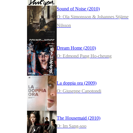
Sound of Noise (2010)
O: Ola Simonsson & Johannes Stjärne
Nilsson
Dream Home (2010)
O: Edmond Pang Ho-cheung
La doppia ora (2009)
O: Giuseppe Capotondi
The Housemaid (2010)
O: Im Sang-soo