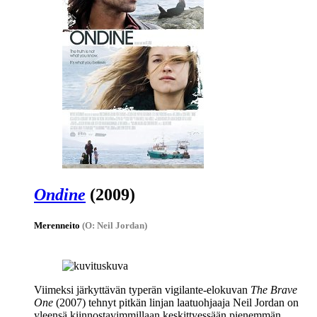
Ondine
(2009)
Merenneito
(O: Neil Jordan)
Viimeksi järkyttävän typerän vigilante-elokuvan
The Brave
One
(2007) tehnyt pitkän linjan laatuohjaaja
Neil Jordan
on
yleensä kiinnostavimmillaan keskittyessään pienemmän