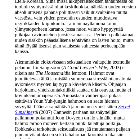
Etelä-Koreaan. Siinä missä alkuperäisteoksen tähtäimessä oli
tuolloin syntymässä ollut keskiluokka, nähdään uuden version
absoluuttisena pahana poliittisesti vaikutusvaltainen mutta
väestöstä vain yhden prosentin osuuden muodostava
ökyrikkaiden kuppikunta. Tarinan näyttämönä toimii
ylimystöperheen kartano, jossa nuori vaimo hyppyyttää
piikojaan aviomiehen juostessa naisissa. Perheen palkkaaman
uuden sisäkön pääasiallisena tehtävänä on lasten hoito, mutta
tämä löytää itsensä pian salaisesta suhteesta perheenpään
kanssa.
Aiemminkin elokuvissaan seksuaalisen valtapelin teemoilla
pelannut
Im Sang-soon
(
A Good Lawyer's Wife
, 2003) ei
oikein saa
The Housemaid
ia lentoon. Hahmot ovat
juonittelevaa äitiä ja mistään suurempaa stressiä ottamatonta
aviomiestä myöten lajityypin käveleviä kliseitä. Ohjaajan
harjoittama yhteiskuntakritiikki saattaa olla osuvaa, mutta ei
kovinkaan omaperäistä. Ainoastaan vanhempaa piikaa
esittävän
Youn Yuh‑jungin
hahmoon on saatu hieman
syvyyttä. Pääosassa nähtävä ja muutama vuosi sitten
Secret
Sunshine
stä (2007) Cannesin parhaan naisnäyttelijän
palkinnon pokannut
Jeon Do‑yeon
on ilo silmälle, mutta
hahmo tarpoo moneen kertaan puhki tallattuja polkuja.
Rohkeaksi tarkoitettu seksuaalisuus jää muutamaan paljaan
pinnan vilautukseen sekä tahattoman koomisiin likaisiin