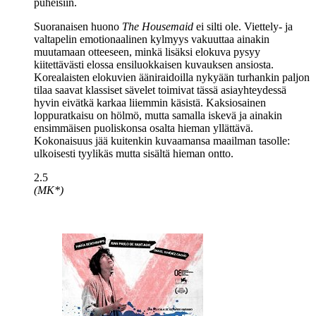
puheisiin.
Suoranaisen huono
The Housemaid
ei silti ole. Viettely‑ ja
valtapelin emotionaalinen kylmyys vakuuttaa ainakin
muutamaan otteeseen, minkä lisäksi elokuva pysyy
kiitettävästi elossa ensiluokkaisen kuvauksen ansiosta.
Korealaisten elokuvien ääniraidoilla nykyään turhankin paljon
tilaa saavat klassiset sävelet toimivat tässä asiayhteydessä
hyvin eivätkä karkaa liiemmin käsistä. Kaksiosainen
loppuratkaisu on hölmö, mutta samalla iskevä ja ainakin
ensimmäisen puoliskonsa osalta hieman yllättävä.
Kokonaisuus jää kuitenkin kuvaamansa maailman tasolle:
ulkoisesti tyylikäs mutta sisältä hieman ontto.
2.5
(MK*)