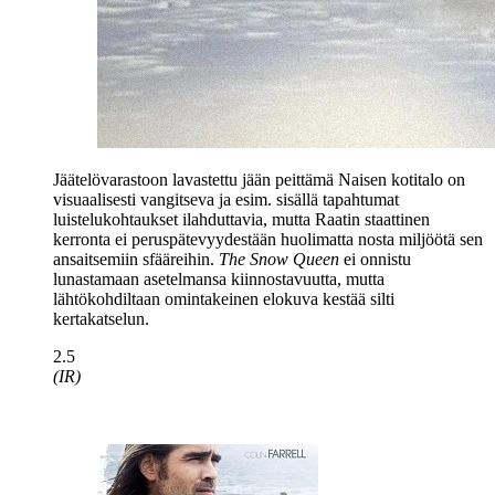
Jäätelövarastoon lavastettu jään peittämä Naisen kotitalo on
visuaalisesti vangitseva ja esim. sisällä tapahtumat
luistelukohtaukset ilahduttavia, mutta Raatin staattinen
kerronta ei peruspätevyydestään huolimatta nosta miljöötä sen
ansaitsemiin sfääreihin.
The Snow Queen
ei onnistu
lunastamaan asetelmansa kiinnostavuutta, mutta
lähtökohdiltaan omintakeinen elokuva kestää silti
kertakatselun.
2.5
(IR)