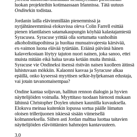
luokan projekteihin kotimaassaan Irlannissa. Tätä uutuus
Ondine
kin todistaa.
Jordanin lailla elävimmillään pienemmissä ja
nyrjähtäneemmissä elokuvissa oleva
Colin Farrell
esittää
pienen irlantilaisen satamakaupungin köyhää kalastajamiestä
Syracusea. Syracuse yrittää olla sortumatta vanhoihin
alkoholistitapoihinsa ja huoltaa munuaisvajeesta kärsivää,
ex‑vaimon luona elävää tytärtään. Eräänä päivänä hänen
kalaverkostaan löytyy tajuton nuori nainen, joka sanoo, ettei
muista mitään eikä halua tavata ketään muita ihmisiä.
Syracuse vie Ondineksi itsensä ristivän naisen kuolleen äitinsä
luhistuvaan mökkiin. Kalaonni kasvaa ja Syracuse alkaa
epäillä, onko kyseessä myyttisen selkie-hyljekansan edustaja,
vai jotain tavanomaisempaa?
Ondine
kantaa soljuvan, hallitun rennon dialogin ja hyvien
näyttelijöiden voimalla. Myyttitaso tuodaan hienosti mukaan
lähinnä
Christopher Doylen
utuisen kauniilla kuvauksella.
Elokuva meinaa kuitenkin lopussa sortua päälle liimatun
oloisen trillerijuonen iskiessä sisään viimeisellä
kolmanneksella. Siihen asti Jordan malttaa luottaa taitavien
näyttelijöiden elävöittämien hahmojen kantavuuteen.
3.0