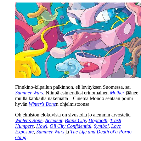
Finnkino-kilpailun palkinnon, eli levityksen Suomessa, sai
Summer Wars
. Niinpä esimerkiksi erinomainen
Mother
jäänee
muilla kankailla näkemättä – Cinema Mondo sentään poimi
hyvän
Winter's Bone
n ohjelmistoonsa.
Ohjelmiston elokuvista on sivustolla jo aiemmin arvosteltu
Winter's Bone
,
Accident
,
Blank City
,
Dogtooth
,
Trash
Humpers
,
Howl
,
Oil City Confidential
,
Symbol
,
Love
Exposure
,
Summer Wars
ja
The Life and Death of a Porno
Gang
.