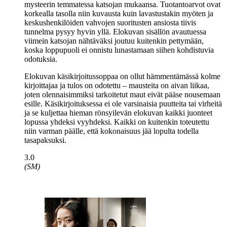
mysteerin temmatessa katsojan mukaansa. Tuotantoarvot ovat
korkealla tasolla niin kuvausta kuin lavastustakin myöten ja
keskushenkilöiden vahvojen suoritusten ansiosta tiivis
tunnelma pysyy hyvin yllä. Elokuvan sisällön avautuessa
viimein katsojan nähtäväksi joutuu kuitenkin pettymään,
koska loppupuoli ei onnistu lunastamaan siihen kohdistuvia
odotuksia.
Elokuvan käsikirjoitussoppaa on ollut hämmentämässä kolme
kirjoittajaa ja tulos on odotettu – mausteita on aivan liikaa,
joten olennaisimmiksi tarkoitetut maut eivät pääse nousemaan
esille. Käsikirjoituksessa ei ole varsinaisia puutteita tai virheitä
ja se kuljettaa hieman rönsyilevän elokuvan kaikki juonteet
lopussa yhdeksi vyyhdeksi. Kaikki on kuitenkin toteutettu
niin varman päälle, että kokonaisuus jää lopulta todella
tasapaksuksi.
3.0
(SM)