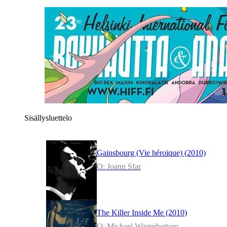
Sisällysluettelo
Gainsbourg (Vie héroïque) (2010)
O: Joann Sfar
The Killer Inside Me (2010)
O: Michael Winterbottom