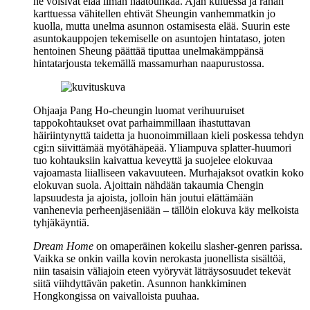
he voisivat elää ilman häätöuhkaa. Ajan kuluessa ja rahan
karttuessa vähitellen ehtivät Sheungin vanhemmatkin jo
kuolla, mutta unelma asunnon ostamisesta elää. Suurin este
asuntokauppojen tekemiselle on asuntojen hintataso, joten
hentoinen Sheung päättää tiputtaa unelmakämppänsä
hintatarjousta tekemällä massamurhan naapurustossa.
Ohjaaja
Pang Ho‑cheungin
luomat verihuuruiset
tappokohtaukset ovat parhaimmillaan ihastuttavan
häiriintynyttä taidetta ja huonoimmillaan kieli poskessa tehdyn
cgi:n siivittämää myötähäpeää. Yliampuva splatter-huumori
tuo kohtauksiin kaivattua keveyttä ja suojelee elokuvaa
vajoamasta liialliseen vakavuuteen. Murhajaksot ovatkin koko
elokuvan suola. Ajoittain nähdään takaumia Chengin
lapsuudesta ja ajoista, jolloin hän joutui elättämään
vanhenevia perheenjäseniään – tällöin elokuva käy melkoista
tyhjäkäyntiä.
Dream Home
on omaperäinen kokeilu slasher-genren parissa.
Vaikka se onkin vailla kovin nerokasta juonellista sisältöä,
niin tasaisin väliajoin eteen vyöryvät läträysosuudet tekevät
siitä viihdyttävän paketin. Asunnon hankkiminen
Hongkongissa on vaivalloista puuhaa.