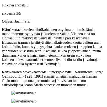
elokuva arvostelu
arvosana
3
/
5
Ohjaus: Joann Sfar
Elämäkertaelokuvien lähtökohtainen ongelma on ihmiselämän
muodottomuus syntymän ja kuoleman välillä. Yleinen tapa on
aloittaa juuri rääkyvästä vauvasta, näyttää pari kasvattavaa
lapsuuden traumaa ja siirtyä sitten aikuisuuden kautta valitun uran
kohokohtiin, kunnes ylpeys johtaa lankeemuksen ja rappion kautta
vanhuuden viisastumiseen. Kaavana selkeä ja opettavainen, mutta
draamana kuiva ja hajanainen, etenkin kun usein elokuvien
kohteena olevat suurmiehet seurustelivat ristiin rastiin ja vaimojen
tehtävä on olla hysteerisesti "vaimoja".
Ranskalaisen provokaattori-lauluntekijä-näyttelijä-arkkirenttu
Serge
Gainsbourgin
(1928–1991) elämää yritetään mahduttaa hieman
tähän muottiin, mutta paremmin sarjakuvistaan tunnetun
esikoisohjaaja
Joann Sfarin
otteessa on tuoreuden tuntua.