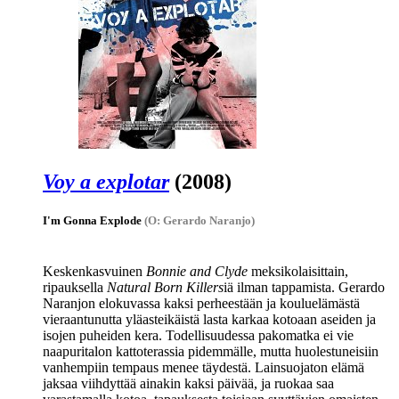
Voy a explotar
(2008)
I'm Gonna Explode
(O: Gerardo Naranjo)
Keskenkasvuinen
Bonnie and Clyde
meksikolaisittain,
ripauksella
Natural Born Killers
iä ilman tappamista.
Gerardo
Naranjon
elokuvassa kaksi perheestään ja kouluelämästä
vieraantunutta yläasteikäistä lasta karkaa kotoaan aseiden ja
isojen puheiden kera. Todellisuudessa pakomatka ei vie
naapuritalon kattoterassia pidemmälle, mutta huolestuneisiin
vanhempiin tempaus menee täydestä. Lainsuojaton elämä
jaksaa viihdyttää ainakin kaksi päivää, ja ruokaa saa