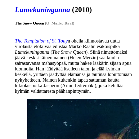
Lumekuninganna
(2010)
The Snow Queen
(O: Marko Raat)
The Temptation of St. Tony
n ohella kiinnostavaa uutta
virolaista elokuvaa edustaa
Marko Raatin
esikoispitkä
Lumekuninganna
(
The Snow Queen
). Siinä nimettömäksi
jäävä keski-ikäinen nainen (
Helen Merzin
) saa kuulla
sairastavansa mahasyöpää, mutta hakee lääkärin sijaan apua
luonnolta. Hän jäädyttää itselleen talon ja elää kylmän
keskellä, yrittäen jäädyttää elämänsä ja tautinsa loputtomaan
nykyhetkeen. Nainen kuitenkin tapaa sattuman kautta
lukiolaispoika Jasperin (
Artur Tedremäki
), joka kehittää
kylmän valtiattaresta päähänpinttymän.