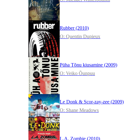
Rubber (2010)
O: Quentin Dupieux
Püha Tõnu kiusamine (2009)
O: Veiko Õunpuu
Le Donk & Scor-zay-zee (2009)
O: Shane Meadows
L.A. Zombie (2010)