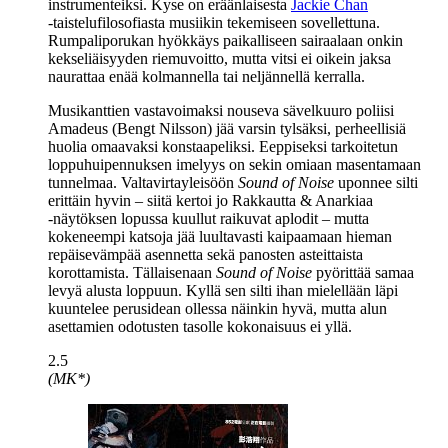
instrumenteiksi. Kyse on eräänlaisesta
Jackie Chan
‑taistelufilosofiasta musiikin tekemiseen sovellettuna.
Rumpaliporukan hyökkäys paikalliseen sairaalaan onkin
kekseliäisyyden riemuvoitto, mutta vitsi ei oikein jaksa
naurattaa enää kolmannella tai neljännellä kerralla.
Musikanttien vastavoimaksi nouseva sävelkuuro poliisi
Amadeus (
Bengt Nilsson
) jää varsin tylsäksi, perheellisiä
huolia omaavaksi konstaapeliksi. Eeppiseksi tarkoitetun
loppuhuipennuksen imelyys on sekin omiaan masentamaan
tunnelmaa. Valtavirtayleisöön
Sound of Noise
uponnee silti
erittäin hyvin – siitä kertoi jo Rakkautta & Anarkiaa
‑näytöksen lopussa kuullut raikuvat aplodit – mutta
kokeneempi katsoja jää luultavasti kaipaamaan hieman
repäisevämpää asennetta sekä panosten asteittaista
korottamista. Tällaisenaan
Sound of Noise
pyörittää samaa
levyä alusta loppuun. Kyllä sen silti ihan mielellään läpi
kuuntelee perusidean ollessa näinkin hyvä, mutta alun
asettamien odotusten tasolle kokonaisuus ei yllä.
2.5
(MK*)