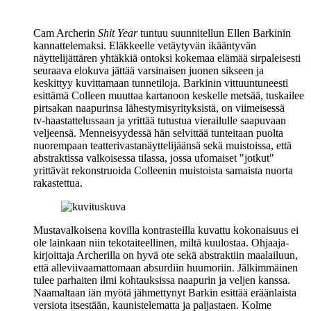
Cam Archerin
Shit Year
tuntuu suunnitellun
Ellen Barkinin
kannattelemaksi. Eläkkeelle vetäytyvän ikääntyvän
näyttelijättären yhtäkkiä ontoksi kokemaa elämää sirpaleisesti
seuraava elokuva jättää varsinaisen juonen sikseen ja
keskittyy kuvittamaan tunnetiloja. Barkinin vittuuntuneesti
esittämä Colleen muuttaa kartanoon keskelle metsää, tuskailee
pirtsakan naapurinsa lähestymisyrityksistä, on viimeisessä
tv‑haastattelussaan ja yrittää tutustua vierailulle saapuvaan
veljeensä. Menneisyydessä hän selvittää tunteitaan puolta
nuorempaan teatterivastanäyttelijäänsä sekä muistoissa, että
abstraktissa valkoisessa tilassa, jossa ufomaiset "jotkut"
yrittävät rekonstruoida Colleenin muistoista samaista nuorta
rakastettua.
Mustavalkoisena kovilla kontrasteilla kuvattu kokonaisuus ei
ole lainkaan niin tekotaiteellinen, miltä kuulostaa. Ohjaaja-
kirjoittaja Archerilla on hyvä ote sekä abstraktiin maalailuun,
että alleviivaamattomaan absurdiin huumoriin. Jälkimmäinen
tulee parhaiten ilmi kohtauksissa naapurin ja veljen kanssa.
Naamaltaan iän myötä jähmettynyt Barkin esittää eräänlaista
versiota itsestään, kaunistelematta ja paljastaen. Kolme