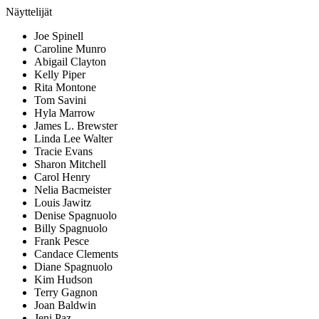
Näyttelijät
Joe Spinell
Caroline Munro
Abigail Clayton
Kelly Piper
Rita Montone
Tom Savini
Hyla Marrow
James L. Brewster
Linda Lee Walter
Tracie Evans
Sharon Mitchell
Carol Henry
Nelia Bacmeister
Louis Jawitz
Denise Spagnuolo
Billy Spagnuolo
Frank Pesce
Candace Clements
Diane Spagnuolo
Kim Hudson
Terry Gagnon
Joan Baldwin
Jeni Paz