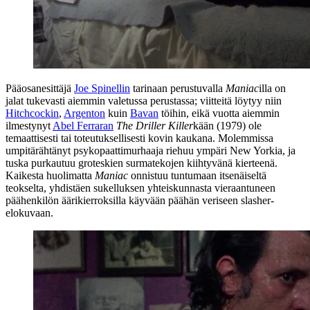
Pääosanesittäjä
Joe Spinellin
tarinaan perustuvalla
Maniac
illa on
jalat tukevasti aiemmin valetussa perustassa; viitteitä löytyy niin
Hitchcockin
,
Argenton
kuin
Bavan
töihin, eikä vuotta aiemmin
ilmestynyt
Abel Ferraran
The Driller Killer
kään (1979) ole
temaattisesti tai toteutuksellisesti kovin kaukana. Molemmissa
umpitärähtänyt psykopaattimurhaaja riehuu ympäri New Yorkia, ja
tuska purkautuu groteskien surmatekojen kiihtyvänä kierteenä.
Kaikesta huolimatta
Maniac
onnistuu tuntumaan itsenäiseltä
teokselta, yhdistäen sukelluksen yhteiskunnasta vieraantuneen
päähenkilön äärikierroksilla käyvään päähän veriseen slasher-
elokuvaan.