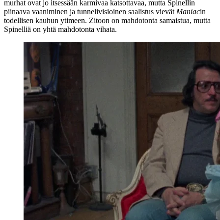
murhat ovat jo itsessään karmivaa katsottavaa, mutta Spinellin
piinaava vaaniminen ja tunnelivisioinen saalistus vievät
Maniac
in
todellisen kauhun ytimeen. Zitoon on mahdotonta samaistua, mutta
Spinelliä on yhtä mahdotonta vihata.