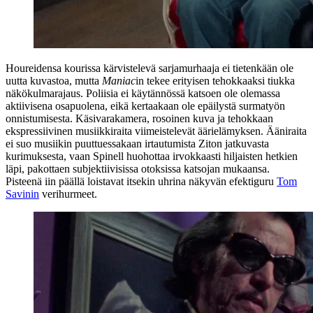
Houreidensa kourissa kärvistelevä sarjamurhaaja ei tietenkään ole
uutta kuvastoa, mutta
Maniac
in tekee erityisen tehokkaaksi tiukka
näkökulmarajaus. Poliisia ei käytännössä katsoen ole olemassa
aktiivisena osapuolena, eikä kertaakaan ole epäilystä surmatyön
onnistumisesta. Käsivarakamera, rosoinen kuva ja tehokkaan
ekspressiivinen musiikkiraita viimeistelevät äärielämyksen. Ääniraita
ei suo musiikin puuttuessakaan irtautumista Ziton jatkuvasta
kurimuksesta, vaan Spinell huohottaa irvokkaasti hiljaisten hetkien
läpi, pakottaen subjektiivisissa otoksissa katsojan mukaansa.
Pisteenä iin päällä loistavat itsekin uhrina näkyvän efektiguru
Tom
Savinin
verihurmeet.