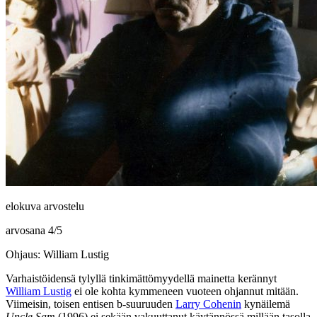
elokuva arvostelu
arvosana
4
/
5
Ohjaus: William Lustig
Varhaistöidensä tylyllä tinkimättömyydellä mainetta kerännyt
William Lustig
ei ole kohta kymmeneen vuoteen ohjannut mitään.
Viimeisin, toisen entisen b‑suuruuden
Larry Cohenin
kynäilemä
Uncle Sam
(1996) ei sekään vakuuttanut käytännössä millään tasolla