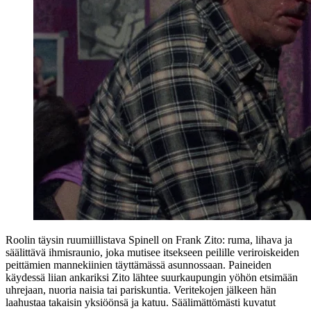
Roolin täysin ruumiillistava Spinell on Frank Zito: ruma, lihava ja
säälittävä ihmisraunio, joka mutisee itsekseen peilille veriroiskeiden
peittämien mannekiinien täyttämässä asunnossaan. Paineiden
käydessä liian ankariksi Zito lähtee suurkaupungin yöhön etsimään
uhrejaan, nuoria naisia tai pariskuntia. Veritekojen jälkeen hän
laahustaa takaisin yksiöönsä ja katuu. Säälimättömästi kuvatut