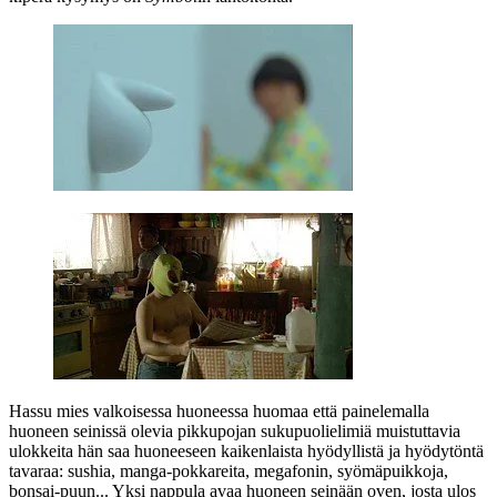
Hassu mies valkoisessa huoneessa huomaa että painelemalla
huoneen seinissä olevia pikkupojan sukupuolielimiä muistuttavia
ulokkeita hän saa huoneeseen kaikenlaista hyödyllistä ja hyödytöntä
tavaraa: sushia, manga-pokkareita, megafonin, syömäpuikkoja,
bonsai-puun... Yksi nappula avaa huoneen seinään oven, josta ulos