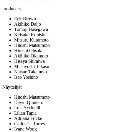
producers
Eric Brown
Akihiko Daijō
Tomoji Hasegawa
Keisuke Konishi
Mitsuru Kuramoto
Hitoshi Matsumoto
Hiroshi Ohsaki
Akihiko Okamoto
Hisaya Shiraiwa
Mitsuyoshi Takasu
Natsue Takemoto
Isao Yoshino
Näyttelijät
Hitoshi Matsumoto
David Quintero
Luis Accinelli
Lilian Tapia
Adriana Fricke
Carlos C. Torres
Ivana Wong