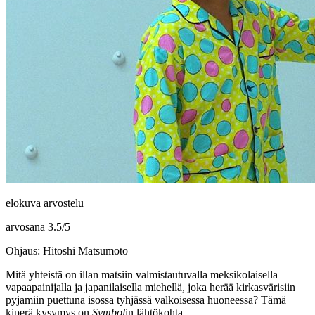
elokuva arvostelu
arvosana
3.5
/
5
Ohjaus: Hitoshi Matsumoto
Mitä yhteistä on illan matsiin valmistautuvalla meksikolaisella
vapaapainijalla ja japanilaisella miehellä, joka herää kirkasvärisiin
pyjamiin puettuna isossa tyhjässä valkoisessa huoneessa? Tämä
kiperä kysymys on
Symbol
in lähtökohta.