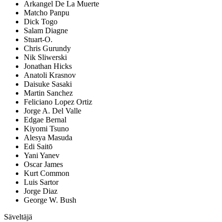
Arkangel De La Muerte
Matcho Panpu
Dick Togo
Salam Diagne
Stuart-O.
Chris Gurundy
Nik Sliwerski
Jonathan Hicks
Anatoli Krasnov
Daisuke Sasaki
Martin Sanchez
Feliciano Lopez Ortiz
Jorge A. Del Valle
Edgae Bernal
Kiyomi Tsuno
Alesya Masuda
Edi Saitō
Yani Yanev
Oscar James
Kurt Common
Luis Sartor
Jorge Diaz
George W. Bush
Säveltäjä