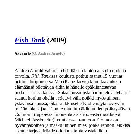
Fish Tank
(2009)
Akvaario
(O: Andrea Arnold)
Andrea Arnold
vaikuttaa brittiläisen lähiörealismin uudelta
toivolta.
Fish Tank
issa koulusta potkut saanut 15‑vuotias
betonilähiöprinsessa Mia (
Katie Jarvis
) kituuttaa ankeaa
elämäänsä bilettävän äidin ja hänelle epäkiinnostavan
pikkusiskonsa kanssa. Salaa tanssimista harjoitteleva Mia on
saanut koulun ohella vedettyä välit poikki myös ainoan
ystävänsä kanssa, eikä kiukkuiselle tytölle näytä löytyvän
mitään jalansijaa. Tilanne muuttuu äidin uuden poikaystävän
Connorin (lupaavasti monenlaisista rooleista uraa luova
Michael Fassbender
) muuttaessa asuntoon. Connor on
hyvännäköinen ja maskuliininen mies, jonka rennon leikkisä
asenne tarjoaa Mialle odottamatonta vastakaikua.