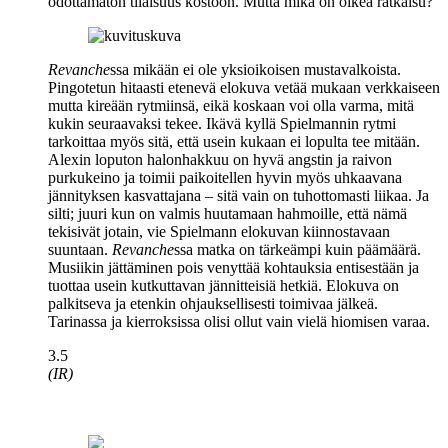
odottamaton tilaisuus kostoon. Mutta mikä on oikea ratkaisu?
Revanche
ssa mikään ei ole yksioikoisen mustavalkoista.
Pingotetun hitaasti etenevä elokuva vetää mukaan verkkaiseen
mutta kireään rytmiinsä, eikä koskaan voi olla varma, mitä
kukin seuraavaksi tekee. Ikävä kyllä Spielmannin rytmi
tarkoittaa myös sitä, että usein kukaan ei lopulta tee mitään.
Alexin loputon halonhakkuu on hyvä angstin ja raivon
purkukeino ja toimii paikoitellen hyvin myös uhkaavana
jännityksen kasvattajana – sitä vain on tuhottomasti liikaa. Ja
silti; juuri kun on valmis huutamaan hahmoille, että nämä
tekisivät jotain, vie Spielmann elokuvan kiinnostavaan
suuntaan.
Revanche
ssa matka on tärkeämpi kuin päämäärä.
Musiikin jättäminen pois venyttää kohtauksia entisestään ja
tuottaa usein kutkuttavan jännitteisiä hetkiä. Elokuva on
palkitseva ja etenkin ohjauksellisesti toimivaa jälkeä.
Tarinassa ja kierroksissa olisi ollut vain vielä hiomisen varaa.
3.5
(IR)