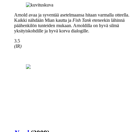
Arnold avaa ja syventää asetelmaansa hitaan varmalla otteella.
Kaikki nähdään Mian kautta ja
Fish Tank
eteneekin lähinnä
päähenkilön tunteiden mukaan. Arnoldilla on hyvä silmä
yksityiskohdille ja hyvä korva dialogille.
3.5
(IR)