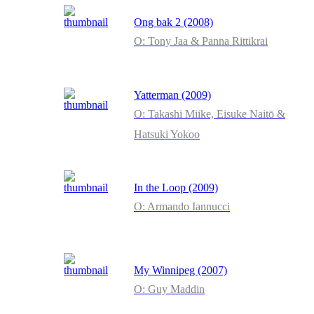
Ong bak 2 (2008)
O: Tony Jaa & Panna Rittikrai
Yatterman (2009)
O: Takashi Miike, Eisuke Naitō &
Hatsuki Yokoo
In the Loop (2009)
O: Armando Iannucci
My Winnipeg (2007)
O: Guy Maddin