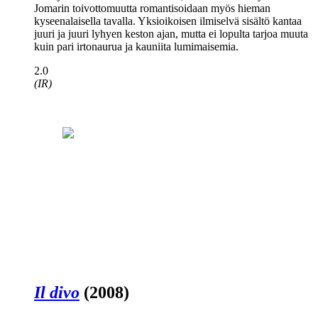
Jomarin toivottomuutta romantisoidaan myös hieman
kyseenalaisella tavalla. Yksioikoisen ilmiselvä sisältö kantaa
juuri ja juuri lyhyen keston ajan, mutta ei lopulta tarjoa muuta
kuin pari irtonaurua ja kauniita lumimaisemia.
2.0
(IR)
Il divo
(2008)