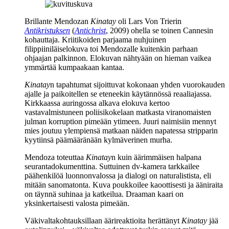
Brillante Mendozan
Kinatay
oli
Lars Von Trierin
Antikristuksen
(
Antichrist
, 2009) ohella se toinen Cannesin
kohauttaja. Kriitikoiden parjaama nuhjuinen
filippiiniläiselokuva toi Mendozalle kuitenkin parhaan
ohjaajan palkinnon. Elokuvan nähtyään on hieman vaikea
ymmärtää kumpaakaan kantaa.
Kinatay
n tapahtumat sijoittuvat kokonaan yhden vuorokauden
ajalle ja paikoitellen se eteneekin käytännössä reaaliajassa.
Kirkkaassa auringossa alkava elokuva kertoo
vastavalmistuneen poliisikokelaan matkasta viranomaisten
julman korruption pimeään ytimeen. Juuri naimisiin mennyt
mies joutuu ylempiensä matkaan näiden napatessa stripparin
kyytiinsä päämääränään kylmäverinen murha.
Mendoza toteuttaa
Kinatay
n kuin äärimmäisen halpana
seurantadokumenttina. Suttuinen dv‑kamera tarkkailee
päähenkilöä luonnonvalossa ja dialogi on naturalistista, eli
mitään sanomatonta. Kuva poukkoilee kaoottisesti ja ääniraita
on täynnä suhinaa ja katkeilua. Draaman kaari on
yksinkertaisesti valosta pimeään.
Väkivaltakohtauksillaan äärireaktioita herättänyt
Kinatay
jää