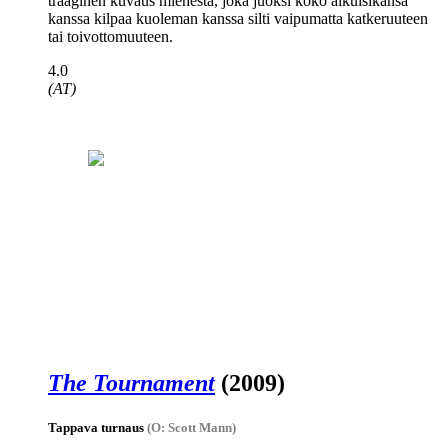
traaginen kuvaus miehestä, joka juoksi koko aikuisikänsä
kanssa kilpaa kuoleman kanssa silti vaipumatta katkeruuteen
tai toivottomuuteen.
4.0
(AT)
The Tournament
(2009)
Tappava turnaus
(O: Scott Mann)