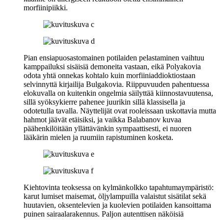
morfiinipiikki.
Pian ensiapuosastomainen potilaiden pelastaminen vaihtuu
kamppailuksi sisäisiä demoneita vastaan, eikä Polyakovia
odota yhtä onnekas kohtalo kuin morfiiniaddioktiostaan
selvinnyttä kirjailija Bulgakovia. Riippuvuuden pahentuessa
elokuvalla on kuitenkin ongelmia säilyttää kiinnostavuutensa,
sillä syöksykierre pahenee juurikin sillä klassisella ja
odotetulla tavalla. Näyttelijät ovat rooleissaan uskottavia mutta
hahmot jäävät etäisiksi, ja vaikka Balabanov kuvaa
päähenkilöitään yllättävänkin sympaattisesti, ei nuoren
lääkärin mielen ja ruumiin rapistuminen kosketa.
Kiehtovinta teoksessa on kylmänkolkko tapahtumaympäristö:
karut lumiset maisemat, öljylampuilla valaistut sisätilat sekä
huutavien, oksentelevien ja kuolevien potilaiden kansoittama
puinen sairaalarakennus. Paljon autenttisen näköisiä