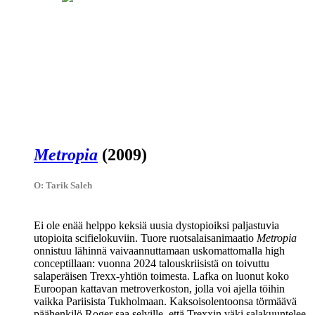
Metropia
(2009)
O: Tarik Saleh
Ei ole enää helppo keksiä uusia dystopioiksi paljastuvia
utopioita scifielokuviin. Tuore ruotsalaisanimaatio
Metropia
onnistuu lähinnä vaivaannuttamaan uskomattomalla high
conceptillaan: vuonna 2024 talouskriisistä on toivuttu
salaperäisen Trexx-yhtiön toimesta. Lafka on luonut koko
Euroopan kattavan metroverkoston, jolla voi ajella töihin
vaikka Pariisista Tukholmaan. Kaksoisolentoonsa törmäävä
päähenkilö Roger saa selville, että Trexxin väki salakuuntelee