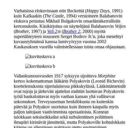
Varhaisissa elokuvissaan niin
Beckettiä
(
Happy Days
, 1991)
kuin
Kafkaakin
(
The Castle
, 1994) versioineen Balabanovin
elokuva perustuu
Mikhail Bulgakovin
omaelämäkerrallisiin
kertomuksiin. Käsikirjoitus on näyttelijänä Balabanovin
Veljen
(
Brother
, 1997) ja
Veli 2
:n (
Brother 2
, 2000) myötä
supertähteyteen nousseen
Sergei Bodrov Jr.'n
, joka menehtyi
kuvausryhmänsä kanssa lumivyöryyn vuonna 2002
Kaukasuksen vuorilla valmistellessaan toista omaa ohjaustaan.
Vallankumousvuoden 1917 syksyyn sijoittuva
Morphine
kertoo kokemattoman lääkärin Polyakovin (
Leonid Bichevin
)
koettelemuksista siperialaisessa pikkukylässä. Lääkintämetodit
ovat rujoja ja järkevän ajattelun mahtiin luottavan Polyakovin
työtä hankaloittavat myös vanhan kansan yhä vallitsevat
uskomukset. Terveysaseman henkilökunta on kuitenkin
pätevää ja Polyakov suoriutuu kuin ihmeen kaupalla myös
paljon taitojaan vaativimmista operaatioista. Komean
tulokkaan seksiseikkailut sekä turbulenttinen poliittinen
ilmapiiri kiristävät jännitteitä, mutta Polyakoville kohtalokkain
käänne on allergiseen reaktioon otettu ensimmäinen