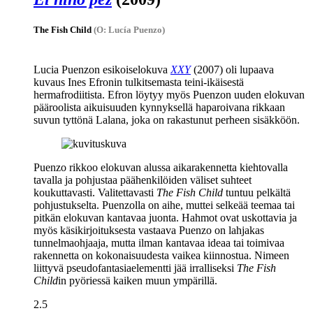
The Fish Child
(O: Lucía Puenzo)
Lucia Puenzon
esikoiselokuva
XXY
(2007) oli lupaava
kuvaus
Ines Efronin
tulkitsemasta teini-ikäisestä
hermafrodiitista. Efron löytyy myös Puenzon uuden elokuvan
pääroolista aikuisuuden kynnyksellä haparoivana rikkaan
suvun tyttönä Lalana, joka on rakastunut perheen sisäkköön.
Puenzo rikkoo elokuvan alussa aikarakennetta kiehtovalla
tavalla ja pohjustaa päähenkilöiden väliset suhteet
koukuttavasti. Valitettavasti
The Fish Child
tuntuu pelkältä
pohjustukselta. Puenzolla on aihe, muttei selkeää teemaa tai
pitkän elokuvan kantavaa juonta. Hahmot ovat uskottavia ja
myös käsikirjoituksesta vastaava Puenzo on lahjakas
tunnelmaohjaaja, mutta ilman kantavaa ideaa tai toimivaa
rakennetta on kokonaisuudesta vaikea kiinnostua. Nimeen
liittyvä pseudofantasiaelementti jää irralliseksi
The Fish
Child
in pyöriessä kaiken muun ympärillä.
2.5