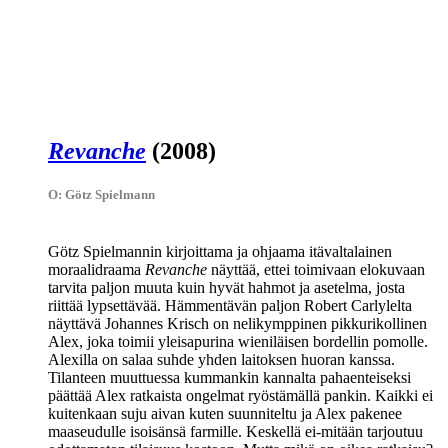
Revanche
(2008)
O: Götz Spielmann
Götz Spielmannin
kirjoittama ja ohjaama itävaltalainen
moraalidraama
Revanche
näyttää, ettei toimivaan elokuvaan
tarvita paljon muuta kuin hyvät hahmot ja asetelma, josta
riittää lypsettävää. Hämmentävän paljon
Robert Carlylelta
näyttävä
Johannes Krisch
on nelikymppinen pikkurikollinen
Alex, joka toimii yleisapurina wieniläisen bordellin pomolle.
Alexilla on salaa suhde yhden laitoksen huoran kanssa.
Tilanteen muuttuessa kummankin kannalta pahaenteiseksi
päättää Alex ratkaista ongelmat ryöstämällä pankin. Kaikki ei
kuitenkaan suju aivan kuten suunniteltu ja Alex pakenee
maaseudulle isoisänsä farmille. Keskellä ei‑mitään tarjoutuu