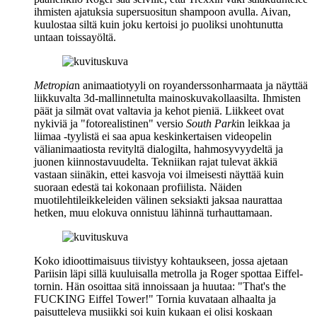
ihmisten ajatuksia supersuositun shampoon avulla. Aivan,
kuulostaa siltä kuin joku kertoisi jo puoliksi unohtunutta
untaan toissayöltä.
Metropia
n animaatiotyyli on royanderssonharmaata ja näyttää
liikkuvalta 3d‑mallinnetulta mainoskuvakollaasilta. Ihmisten
päät ja silmät ovat valtavia ja kehot pieniä. Liikkeet ovat
nykiviä ja "fotorealistinen" versio
South Park
in leikkaa ja
liimaa ‑tyylistä ei saa apua keskinkertaisen videopelin
välianimaatiosta revityltä dialogilta, hahmosyvyydeltä ja
juonen kiinnostavuudelta. Tekniikan rajat tulevat äkkiä
vastaan siinäkin, ettei kasvoja voi ilmeisesti näyttää kuin
suoraan edestä tai kokonaan profiilista. Näiden
muotilehtileikkeleiden välinen seksiakti jaksaa naurattaa
hetken, muu elokuva onnistuu lähinnä turhauttamaan.
Koko idioottimaisuus tiivistyy kohtaukseen, jossa ajetaan
Pariisin läpi sillä kuuluisalla metrolla ja Roger spottaa Eiffel-
tornin. Hän osoittaa sitä innoissaan ja huutaa:
"That's the
FUCKING Eiffel Tower!"
Tornia kuvataan alhaalta ja
paisutteleva musiikki soi kuin kukaan ei olisi koskaan