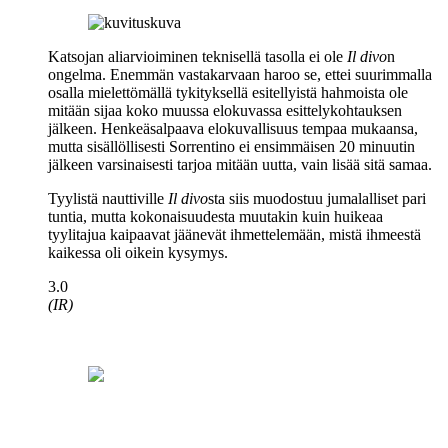
Katsojan aliarvioiminen teknisellä tasolla ei ole
Il divo
n
ongelma. Enemmän vastakarvaan haroo se, ettei suurimmalla
osalla mielettömällä tykityksellä esitellyistä hahmoista ole
mitään sijaa koko muussa elokuvassa esittelykohtauksen
jälkeen. Henkeäsalpaava elokuvallisuus tempaa mukaansa,
mutta sisällöllisesti Sorrentino ei ensimmäisen 20 minuutin
jälkeen varsinaisesti tarjoa mitään uutta, vain lisää sitä samaa.
Tyylistä nauttiville
Il divo
sta siis muodostuu jumalalliset pari
tuntia, mutta kokonaisuudesta muutakin kuin huikeaa
tyylitajua kaipaavat jäänevät ihmettelemään, mistä ihmeestä
kaikessa oli oikein kysymys.
3.0
(IR)