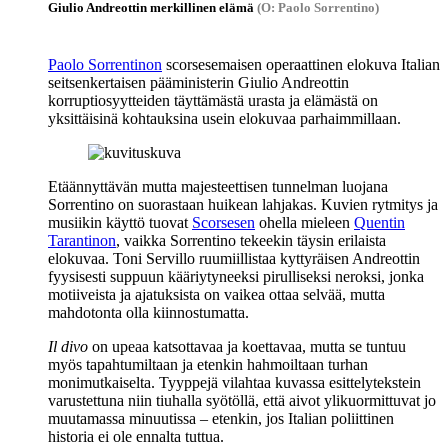
Giulio Andreottin merkillinen elämä
(O: Paolo Sorrentino)
Paolo Sorrentinon
scorsesemaisen operaattinen elokuva Italian
seitsenkertaisen pääministerin
Giulio Andreottin
korruptiosyytteiden täyttämästä urasta ja elämästä on
yksittäisinä kohtauksina usein elokuvaa parhaimmillaan.
Etäännyttävän mutta majesteettisen tunnelman luojana
Sorrentino on suorastaan huikean lahjakas. Kuvien rytmitys ja
musiikin käyttö tuovat
Scorsesen
ohella mieleen
Quentin
Tarantinon
, vaikka Sorrentino tekeekin täysin erilaista
elokuvaa.
Toni Servillo
ruumiillistaa kyttyräisen Andreottin
fyysisesti suppuun kääriytyneeksi pirulliseksi neroksi, jonka
motiiveista ja ajatuksista on vaikea ottaa selvää, mutta
mahdotonta olla kiinnostumatta.
Il divo
on upeaa katsottavaa ja koettavaa, mutta se tuntuu
myös tapahtumiltaan ja etenkin hahmoiltaan turhan
monimutkaiselta. Tyyppejä vilahtaa kuvassa esittelytekstein
varustettuna niin tiuhalla syötöllä, että aivot ylikuormittuvat jo
muutamassa minuutissa – etenkin, jos Italian poliittinen
historia ei ole ennalta tuttua.