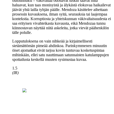
outolinnuksi – väkivaltaa odottavat tuskin saavat mitä
haluavat, kun taas monisyistä ja älykästä elokuvaa haikailevat
jäävät yhtä lailla tyhjän päälle. Mendoza käsittelee aihettaan
prosessin kuvauksena, ilman syitä, seurauksia tai laajempaa
kontekstia. Korruptiosta ja yhteiskunnan väkivaltaisuudesta ei
saa erityisen vivahteikasta kuvausta, eikä Mendozaa tunnu
kiinnostavan näyttää niitä askeleita, jotka vievät päähenkilön
tälle polulle.
Lopputuloksena on vain nihkeää ja kirjaimellisesti
sietämättömän pimeää ahdinkoa. Parinkymmenen minuutin
öiset ajomatkat eivät tarjoa kovin tuntuvaa kosketuspintaa
mihinkään, ellei satu nauttimaan satunnaisten katulamppujen
spottailusta keskellä muuten sysimustaa kuvaa.
1.5
(IR)