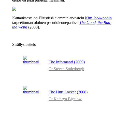
elokuvia joka puolelta maailmaa.
Kattauksesta on Elitistissä aiemmin arvostelu
Kim Jee‑woonin
tarpeettoman oloinen pseudoleonepastissi
The Good, the Bad,
the Weird
(2008).
Sisällysluettelo
The Informant! (2009)
O: Steven Soderbergh
The Hurt Locker (2008)
O: Kathryn Bigelow