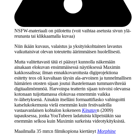
NSFW-materiaali on piilotettu (voit vaihtaa asetusta sivun ylä­
reunasta tai klikkaamalla kuvaa)
Niin ikään kuvaus, valaistus ja yksityiskohtainen lavastus
vaikuttaisivat olevan toteutettu äärimmäisen huolellisesti.
Mutta valitettavasti tätä ei päässyt kunnolla näkemään
ainakaan elokuvan ensimmäisessä näytöksessä Maximin
kakkossalissa; ilman ennakkovaroitusta digiprojektiona
esitetty teos oli kuvaltaan täysin ala‑arvoinen ja tunnelmallisen
hämärien otosten sijaan joutui ihastelemaan tummanvihreää
digitaalimömmöä. Harvoinpa teatterin sijaan toivoisi olevansa
kotonaan tuijottamassa elokuvaa ennemmin vaikka
tv‑lähetyksenä. Ainakin itselläni formaattifiasko vahingoitti
katselukokemusta vielä enemmän kuin festivaaleilla
vastaavanlaisen kohtalon kokeneen
Kinatay
n (2009)
tapauksessa, jonka YouTubeen ladatuista klipeistäkin saa
enemmän selkoa kuin Maximin surkeista videotykityksistä.
Maailmalla 35 mm:n filmikopiona kiertänyt
Morphine