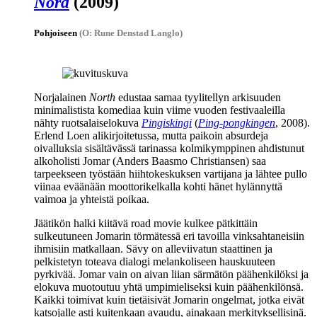
Nord
(2009)
Pohjoiseen
(O: Rune Denstad Langlo)
Norjalainen
North
edustaa samaa tyylitellyn arkisuuden
minimalistista komediaa kuin viime vuoden festivaaleilla
nähty ruotsalaiselokuva
Pingiskingi
(
Ping-pongkingen
, 2008).
Erlend Loen
alikirjoitetussa, mutta paikoin absurdeja
oivalluksia sisältävässä tarinassa kolmikymppinen ahdistunut
alkoholisti Jomar (
Anders Baasmo Christiansen
) saa
tarpeekseen työstään hiihtokeskuksen vartijana ja lähtee pullo
viinaa eväänään moottorikelkalla kohti hänet hylännyttä
vaimoa ja yhteistä poikaa.
Jäätikön halki kiitävä road movie kulkee pätkittäin
sulkeutuneen Jomarin törmätessä eri tavoilla vinksahtaneisiin
ihmisiin matkallaan. Sävy on alleviivatun staattinen ja
pelkistetyn toteava dialogi melankoliseen hauskuuteen
pyrkivää. Jomar vain on aivan liian särmätön päähenkilöksi ja
elokuva muotoutuu yhtä umpimieliseksi kuin päähenkilönsä.
Kaikki toimivat kuin tietäisivät Jomarin ongelmat, jotka eivät
katsojalle asti kuitenkaan avaudu, ainakaan merkityksellisinä.