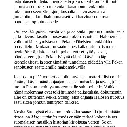
ristiriitaisia tunteita. Hienoa, että joku oli vihdoin tarttunut
suomalaisen rockin mielenkiintoisimpiin henkilöihin
lukeutuneeseen Strengiin, toisaalta hänen asemansa
jumaloituna kulttihahmona asettivat harvinaisen kovat
panokset lopputulokselle.
Onneksi
Magneettimies
tä voi pitää kaikin puolin onnistuneena
ja kohteensa tasolle nousevana kokonaisuutena. Halonen on
valinnut lähestymistavaksi Pekalle läheisten henkilöiden
haastattelut. Mukaan on saatu lähes kaikki olennaisimmat
henkilöt: isä, sisko ja veli, poika, entiset tyttöystävät,
bändikaverit, jne. Pekan lyhyttä elämää käydään läpi
kronologisesti ja strengimäistä tunnelmaa pidetään yllä Pekan
sanoitusten saattelemilla maisemakuvilla.
Jos jostain pitää motkottaa, niin kuvatusta materiaalista olisin
jättänyt käyttämättä ohjaajan itsensä muistelot ja tavan, jolla
tuotiin Pekan merkitys nuoremmalle sukupolvelle. Vaikka
nämä molemmat ovat toki intiimejä paljastuksia, dokumentin
aihe on kuitenkin Pekka Streng, eikä ohjaaja Halosen nuoruus
saati sitten jonkun teinitytön fiilikset.
Koska Strengistä ei aiemmin ole ollut saatavilla juuri mitään
tietoa, on
Magneettimies
myös erittäin tärkeä kokonaisuus
suomalaisen musiikin historian kirjoitusta varten. Se on