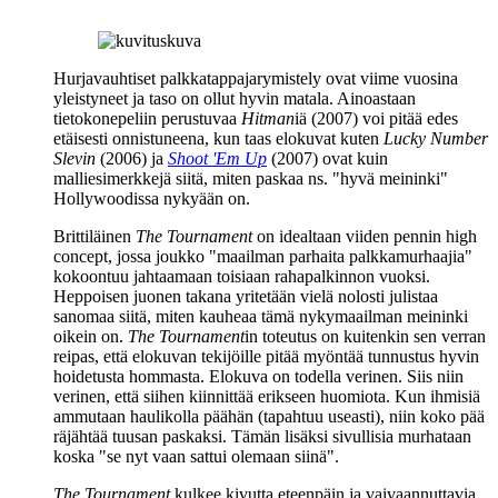
Hurjavauhtiset palkkatappajarymistely ovat viime vuosina
yleistyneet ja taso on ollut hyvin matala. Ainoastaan
tietokonepeliin perustuvaa
Hitman
iä (2007) voi pitää edes
etäisesti onnistuneena, kun taas elokuvat kuten
Lucky Number
Slevin
(2006) ja
Shoot 'Em Up
(2007) ovat kuin
malliesimerkkejä siitä, miten paskaa ns. "hyvä meininki"
Hollywoodissa nykyään on.
Brittiläinen
The Tournament
on idealtaan viiden pennin high
concept, jossa joukko "maailman parhaita palkkamurhaajia"
kokoontuu jahtaamaan toisiaan rahapalkinnon vuoksi.
Heppoisen juonen takana yritetään vielä nolosti julistaa
sanomaa siitä, miten kauheaa tämä nykymaailman meininki
oikein on.
The Tournament
in toteutus on kuitenkin sen verran
reipas, että elokuvan tekijöille pitää myöntää tunnustus hyvin
hoidetusta hommasta. Elokuva on todella verinen. Siis niin
verinen, että siihen kiinnittää erikseen huomiota. Kun ihmisiä
ammutaan haulikolla päähän (tapahtuu useasti), niin koko pää
räjähtää tuusan paskaksi. Tämän lisäksi sivullisia murhataan
koska "se nyt vaan sattui olemaan siinä".
The Tournament
kulkee kivutta eteenpäin ja vaivaannuttavia