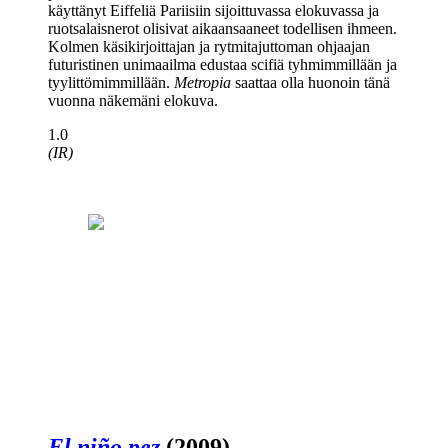
käyttänyt Eiffeliä Pariisiin sijoittuvassa elokuvassa ja
ruotsalaisnerot olisivat aikaansaaneet todellisen ihmeen.
Kolmen käsikirjoittajan ja rytmitajuttoman ohjaajan
futuristinen unimaailma edustaa scifiä tyhmimmillään ja
tyylittömimmillään.
Metropia
saattaa olla huonoin tänä
vuonna näkemäni elokuva.
1.0
(IR)
El niño pez
(2009)