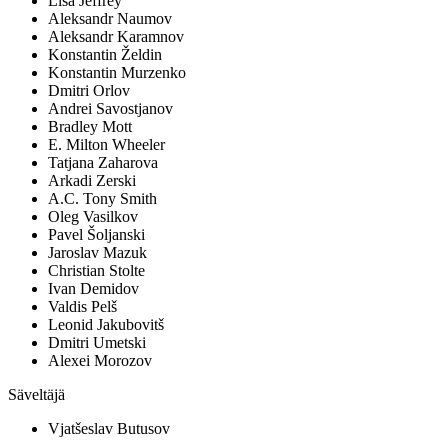
Lisa Jeffrey
Aleksandr Naumov
Aleksandr Karamnov
Konstantin Želdin
Konstantin Murzenko
Dmitri Orlov
Andrei Savostjanov
Bradley Mott
E. Milton Wheeler
Tatjana Zaharova
Arkadi Zerski
A.C. Tony Smith
Oleg Vasilkov
Pavel Šoljanski
Jaroslav Mazuk
Christian Stolte
Ivan Demidov
Valdis Pelš
Leonid Jakubovitš
Dmitri Umetski
Alexei Morozov
Säveltäjä
Vjatšeslav Butusov