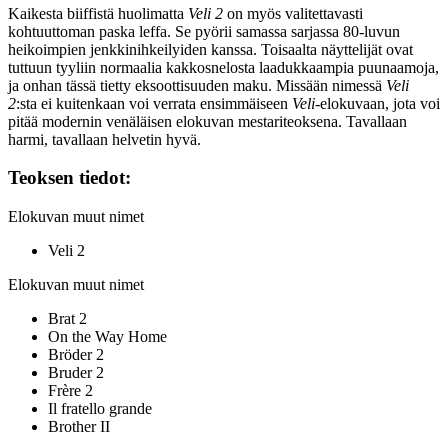
Kaikesta biiffistä huolimatta
Veli 2
on myös valitettavasti
kohtuuttoman paska leffa. Se pyörii samassa sarjassa 80‑luvun
heikoimpien jenkkinihkeilyiden kanssa. Toisaalta näyttelijät ovat
tuttuun tyyliin normaalia kakkosnelosta laadukkaampia puunaamoja,
ja onhan tässä tietty eksoottisuuden maku. Missään nimessä
Veli
2
:sta ei kuitenkaan voi verrata ensimmäiseen
Veli
-elokuvaan, jota voi
pitää modernin venäläisen elokuvan mestariteoksena. Tavallaan
harmi, tavallaan helvetin hyvä.
Teoksen tiedot:
Elokuvan muut nimet
Veli 2
Elokuvan muut nimet
Brat 2
On the Way Home
Bröder 2
Bruder 2
Frère 2
Il fratello grande
Brother II