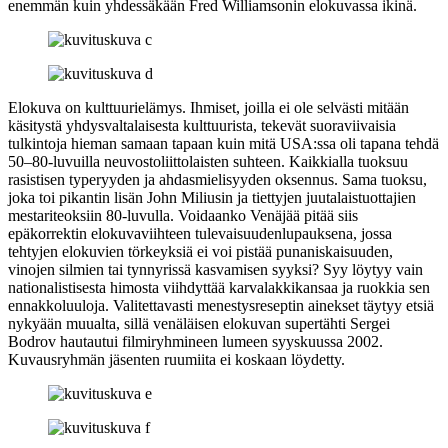
enemmän kuin yhdessäkään
Fred Williamsonin
elokuvassa ikinä.
Elokuva on kulttuurielämys. Ihmiset, joilla ei ole selvästi mitään
käsitystä yhdysvaltalaisesta kulttuurista, tekevät suoraviivaisia
tulkintoja hieman samaan tapaan kuin mitä USA:ssa oli tapana tehdä
50–80‑luvuilla neuvostoliittolaisten suhteen. Kaikkialla tuoksuu
rasistisen typeryyden ja ahdasmielisyyden oksennus. Sama tuoksu,
joka toi pikantin lisän
John Miliusin
ja tiettyjen juutalaistuottajien
mestariteoksiin 80‑luvulla. Voidaanko Venäjää pitää siis
epäkorrektin elokuvaviihteen tulevaisuudenlupauksena, jossa
tehtyjen elokuvien törkeyksiä ei voi pistää punaniskaisuuden,
vinojen silmien tai tynnyrissä kasvamisen syyksi? Syy löytyy vain
nationalistisesta himosta viihdyttää karvalakkikansaa ja ruokkia sen
ennakkoluuloja. Valitettavasti menestysreseptin ainekset täytyy etsiä
nykyään muualta, sillä venäläisen elokuvan supertähti
Sergei
Bodrov
hautautui filmiryhmineen lumeen syyskuussa 2002.
Kuvausryhmän jäsenten ruumiita ei koskaan löydetty.