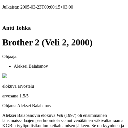
Julkaistu:
2005-03-23T00:00:15+03:00
Antti Tohka
Brother 2 (Veli 2, 2000)
Ohjaaja:
Aleksei Balabanov
elokuva arvostelu
arvosana
1.5
/
5
Ohjaus: Aleksei Balabanov
Aleksei Balabanovin
elokuva
Veli
(1997) oli ensimmäinen
länsimaissa laajempaa huomiota saanut venäläinen väkivaltadraama
KGB:n tyylipoliisikoulun keikahtamisen jälkeen. Se on kyyninen ja