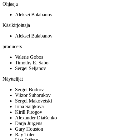
Ohjaaja
Aleksei Balabanov
Käsikirjoittaja
Aleksei Balabanov
producers
Valerie Gobos
Timothy E. Sabo
Sergei Seljanov
Näyttelijät
Sergei Bodrov
Viktor Suhorukov
Sergei Makovetski
Irina Saltjkova
Kirill Pirogov
Alexander Diatšenko
Darja Jurgens
Gary Houston
Ray Toler