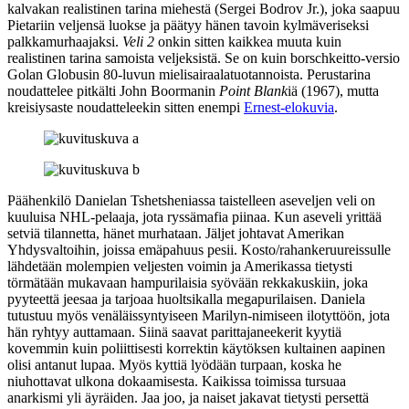
kalvakan realistinen tarina miehestä (
Sergei Bodrov Jr.
), joka saapuu
Pietariin veljensä luokse ja päätyy hänen tavoin kylmäveriseksi
palkkamurhaajaksi.
Veli 2
onkin sitten kaikkea muuta kuin
realistinen tarina samoista veljeksistä. Se on kuin borschkeitto-versio
Golan Globusin 80‑luvun mielisairaalatuotannoista. Perustarina
noudattelee pitkälti
John Boormanin
Point Blank
iä (1967), mutta
kreisiysaste noudatteleekin sitten enempi
Ernest-elokuvia
.
Päähenkilö Danielan Tshetsheniassa taistelleen aseveljen veli on
kuuluisa NHL‑pelaaja, jota ryssämafia piinaa. Kun aseveli yrittää
setviä tilannetta, hänet murhataan. Jäljet johtavat Amerikan
Yhdysvaltoihin, joissa emäpahuus pesii. Kosto/rahankeruureissulle
lähdetään molempien veljesten voimin ja Amerikassa tietysti
törmätään mukavaan hampurilaisia syövään rekkakuskiin, joka
pyyteettä jeesaa ja tarjoaa huoltsikalla megapurilaisen. Daniela
tutustuu myös venäläissyntyiseen Marilyn-nimiseen ilotyttöön, jota
hän ryhtyy auttamaan. Siinä saavat parittajaneekerit kyytiä
kovemmin kuin poliittisesti korrektin käytöksen kultainen aapinen
olisi antanut lupaa. Myös kyttiä lyödään turpaan, koska he
niuhottavat ulkona dokaamisesta. Kaikissa toimissa tursuaa
anarkismi yli äyräiden. Jaa joo, ja naiset jakavat tietysti persettä