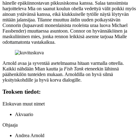
hänelle epäkiinnostavan pikkusiskonsa kanssa. Salaa tanssimista
harjoitteleva Mia on saanut koulun ohella vedettyä välit poikki myös
ainoan ystävänsä kanssa, eikä kiukkuiselle tytölle näytä löytyvän
mitään jalansijaa. Tilanne muuttuu äidin uuden poikaystävän
Connorin (lupaavasti monenlaisista rooleista uraa luova
Michael
Fassbender
) muuttaessa asuntoon. Connor on hyvännäköinen ja
maskuliininen mies, jonka rennon leikkisä asenne tarjoaa Mialle
odottamatonta vastakaikua.
Arnold avaa ja syventää asetelmaansa hitaan varmalla otteella.
Kaikki nähdään Mian kautta ja
Fish Tank
eteneekin lähinnä
päähenkilön tunteiden mukaan. Arnoldilla on hyvä silmä
yksityiskohdille ja hyvä korva dialogille.
Teoksen tiedot:
Elokuvan muut nimet
Akvaario
Ohjaaja
Andrea Arnold