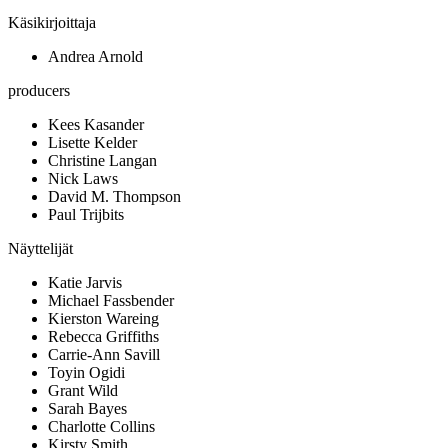
Käsikirjoittaja
Andrea Arnold
producers
Kees Kasander
Lisette Kelder
Christine Langan
Nick Laws
David M. Thompson
Paul Trijbits
Näyttelijät
Katie Jarvis
Michael Fassbender
Kierston Wareing
Rebecca Griffiths
Carrie-Ann Savill
Toyin Ogidi
Grant Wild
Sarah Bayes
Charlotte Collins
Kirsty Smith