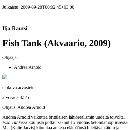
Julkaistu:
2009-09-28T00:02:45+03:00
Ilja Rautsi
Fish Tank (Akvaario, 2009)
Ohjaaja:
Andrea Arnold
elokuva arvostelu
arvosana
3.5
/
5
Ohjaus: Andrea Arnold
Andrea Arnold
vaikuttaa brittiläisen lähiörealismin uudelta toivolta.
Fish Tank
issa koulusta potkut saanut 15‑vuotias betonilähiöprinsessa
Mia (
Katie Jarvis
) kituuttaa ankeaa elämäänsä bilettävän äidin ja