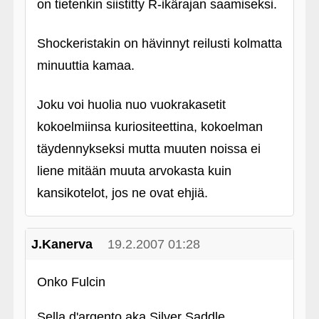
on tietenkin siistitty R-ikärajan saamiseksi.
Shockeristakin on hävinnyt reilusti kolmatta
minuuttia kamaa.
Joku voi huolia nuo vuokrakasetit
kokoelmiinsa kuriositeettina, kokoelman
täydennykseksi mutta muuten noissa ei
liene mitään muuta arvokasta kuin
kansikotelot, jos ne ovat ehjiä.
J.Kanerva
19.2.2007 01:28
Onko Fulcin
Sella d'argento aka Silver Saddle