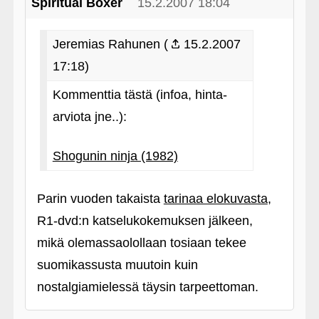
Spiritual Boxer
15.2.2007 18:04
Jeremias Rahunen (
15.2.2007
17:18)
Kommenttia tästä (infoa, hinta-
arviota jne..):
Shogunin ninja (1982)
Parin vuoden takaista
tarinaa elokuvasta
,
R1-dvd:n katselukokemuksen jälkeen,
mikä olemassaolollaan tosiaan tekee
suomikassusta muutoin kuin
nostalgiamielessä täysin tarpeettoman.