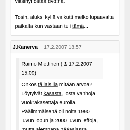
viitsinyt ostaa dvd:nä.
Tosin, aluksi kyllä vaikutti melko lupaavalta
paikalta kun vastaan tuli
tämä
...
J.Kanerva
17.2.2007 18:57
Raimo Miettinen (
17.2.2007
15:09)
Onkos
tällaisilla
mitään arvoa?
Löytyivät
kasasta
, josta vanhoja
vuokrakasettaja eurolla.
Päälimmäisenä oli noita 1990-
luvun lopun ja 2000-luvun leffoja,
mutta alempana pääasiassa