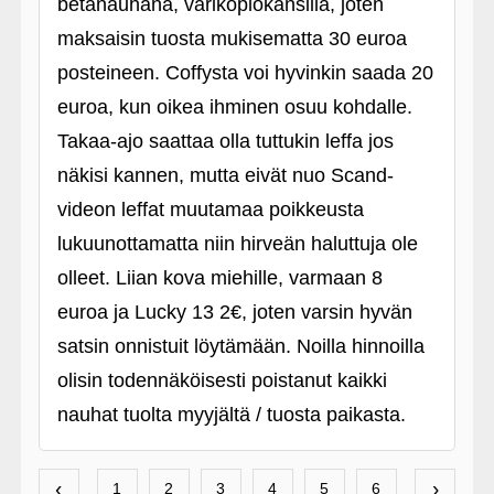
betanauhana, värikopiokansilla, joten
maksaisin tuosta mukisematta 30 euroa
posteineen. Coffysta voi hyvinkin saada 20
euroa, kun oikea ihminen osuu kohdalle.
Takaa-ajo saattaa olla tuttukin leffa jos
näkisi kannen, mutta eivät nuo Scand-
videon leffat muutamaa poikkeusta
lukuunottamatta niin hirveän haluttuja ole
olleet. Liian kova miehille, varmaan 8
euroa ja Lucky 13 2€, joten varsin hyvän
satsin onnistuit löytämään. Noilla hinnoilla
olisin todennäköisesti poistanut kaikki
nauhat tuolta myyjältä / tuosta paikasta.
‹
›
1
2
3
4
5
6