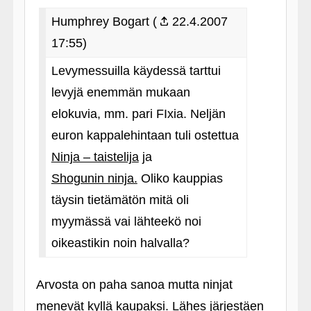
Humphrey Bogart (
22.4.2007
17:55)
Levymessuilla käydessä tarttui
levyjä enemmän mukaan
elokuvia, mm. pari FIxia. Neljän
euron kappalehintaan tuli ostettua
Ninja – taistelija
ja
Shogunin ninja.
Oliko kauppias
täysin tietämätön mitä oli
myymässä vai lähteekö noi
oikeastikin noin halvalla?
Arvosta on paha sanoa mutta ninjat
menevät kyllä kaupaksi. Lähes järjestäen