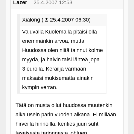
Lazer
25.4.2007 12:53
Xialong (
25.4.2007 06:30)
Valuvalla Kuolemalla pitäisi olla
enemmänkin arvoa, mutta
Huudossa olen niitä tainnut kolme
myydä, ja halvin taisi lähteä jopa
3 eurolla. Keräiljä varmaan
maksaisi mukisematta ainakin
kympin verran.
Tätä on musta ollut huudossa muutenkin
aika usein parin vuoden aikana. Ei millään
hirveillä hinnoilla, kenties juuri suht
tasaisesta tarjonnasta johtuen.