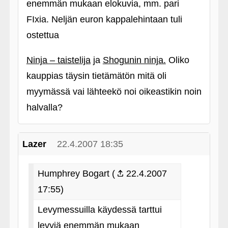
enemmän mukaan elokuvia, mm. pari
FIxia. Neljän euron kappalehintaan tuli
ostettua
Ninja – taistelija
ja
Shogunin ninja.
Oliko
kauppias täysin tietämätön mitä oli
myymässä vai lähteekö noi oikeastikin noin
halvalla?
Lazer
22.4.2007 18:35
Humphrey Bogart (
22.4.2007
17:55)
Levymessuilla käydessä tarttui
levyjä enemmän mukaan