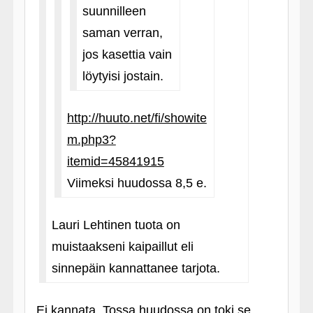
suunnilleen
saman verran,
jos kasettia vain
löytyisi jostain.
http://huuto.net/fi/showite
m.php3?
itemid=45841915
Viimeksi huudossa 8,5 e.
Lauri Lehtinen tuota on
muistaakseni kaipaillut eli
sinnepäin kannattanee tarjota.
Ei kannata. Tossa huudossa on toki se,