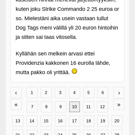
kuten joku Strike Commando 2 25 euroa or
so. Mielestäni aika usein vastaan tullut
Dog Tags meni välillä yli 20 euron hintoihin
ja sitten sai taas vitosella.
Kyllähän sen melkein arvasi ettei
Providenzia kakkonen 16 eurolla lähde,
mutta pakko oli yrittää.
‹
›
1
2
3
4
5
6
«
»
7
8
9
10
11
12
13
14
15
16
17
18
19
20