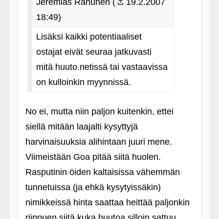
Jeremias Rahunen (
19.2.2007
18:49)
Lisäksi kaikki potentiaaliset
ostajat eivät seuraa jatkuvasti
mitä huuto.netissä tai vastaavissa
on kulloinkin myynnissä.
No ei, mutta niin paljon kuitenkin, ettei
siellä mitään laajalti kysyttyjä
harvinaisuuksia alihintaan juuri mene.
Viimeistään Goa pitää siitä huolen.
Rasputinin öiden kaltaisissa vähemmän
tunnetuissa (ja ehkä kysytyissäkin)
nimikkeissä hinta saattaa heittää paljonkin
riippuen siitä kuka huutoa silloin sattuu