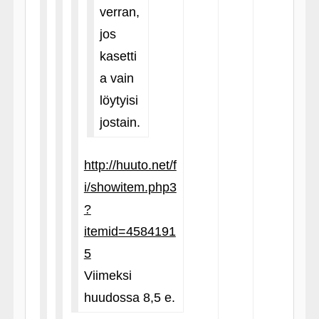
verran,
jos
kasetti
a vain
löytyisi
jostain.
http://huuto.net/f
i/showitem.php3
?
itemid=4584191
5
Viimeksi
huudossa 8,5 e.