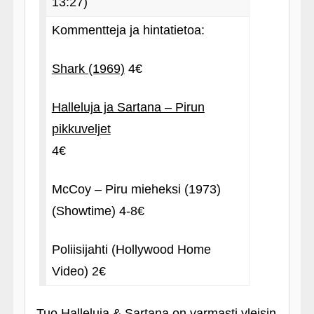
13:27)
Kommentteja ja hintatietoa:
Shark (1969)
4€
Halleluja ja Sartana – Pirun
pikkuveljet
4€
McCoy – Piru mieheksi (1973)
(Showtime) 4-8€
Poliisijahti (Hollywood Home
Video) 2€
Tuo Halleluja & Sartana on varmasti yleisin