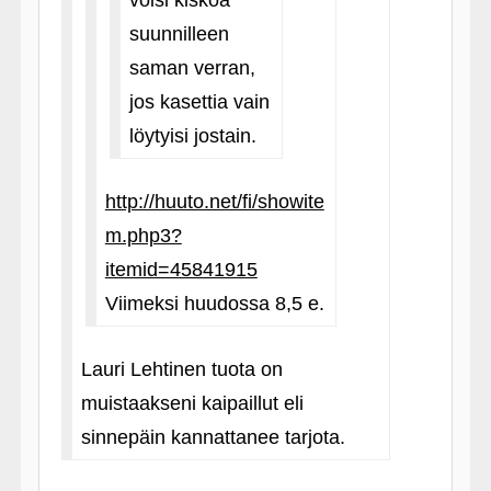
voisi kiskoa
suunnilleen
saman verran,
jos kasettia vain
löytyisi jostain.
http://huuto.net/fi/showite
m.php3?
itemid=45841915
Viimeksi huudossa 8,5 e.
Lauri Lehtinen tuota on
muistaakseni kaipaillut eli
sinnepäin kannattanee tarjota.