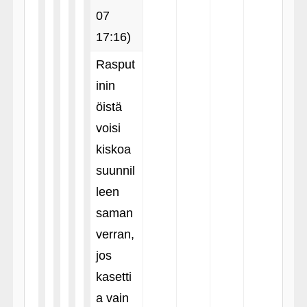
07
17:16)
Rasput
inin
öistä
voisi
kiskoa
suunnil
leen
saman
verran,
jos
kasetti
a vain