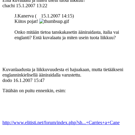
Entä kuvalaatu ja miten usein tuota liikkuu?
chachi
15.1.2007 13:22
J.Kanerva (
15.1.2007 14:15)
Kiitos pojat!
Onko mitään tietoa tanskakasetin ääniraidasta, italia vai
englanti? Entä kuvalaatu ja miten usein tuota liikkuu?
Kuvanlaadusta ja liikkuvuudesta ei hajuakaan, mutta tietääkseni
englanninkielisellä ääniraidalla varustettu.
dodo
16.1.2007 15:47
Tätähän on puitu ennenkin, esim:
http://www.elitisti.net/forum/index.php?sh...+Carries+a+Cane