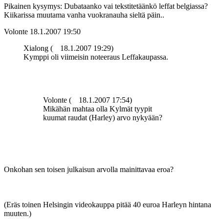
Pikainen kysymys: Dubataanko vai tekstitetäänkö leffat belgiassa?
Kiikarissa muutama vanha vuokranauha sieltä päin..
Volonte
18.1.2007 19:50
Xialong (
18.1.2007 19:29)
Kymppi oli viimeisin noteeraus Leffakaupassa.
Volonte (
18.1.2007 17:54)
Mikähän mahtaa olla Kylmät tyypit
kuumat raudat (Harley) arvo nykyään?
Onkohan sen toisen julkaisun arvolla mainittavaa eroa?
(Eräs toinen Helsingin videokauppa pitää 40 euroa Harleyn hintana
muuten.)