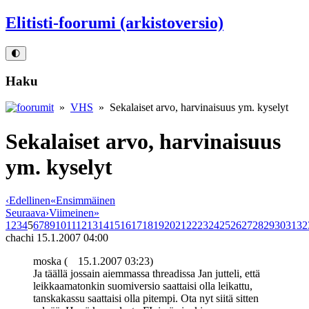
Elitisti-foorumi (arkistoversio)
🌓
Haku
»
VHS
» Sekalaiset arvo, harvinaisuus ym. kyselyt
Sekalaiset arvo, harvinaisuus
ym. kyselyt
‹
Edellinen
«
Ensimmäinen
Seuraava
›
Viimeinen
»
1
2
3
4
5
6
7
8
9
10
11
12
13
14
15
16
17
18
19
20
21
22
23
24
25
26
27
28
29
30
31
32
chachi
15.1.2007 04:00
moska (
15.1.2007 03:23)
Ja täällä jossain aiemmassa threadissa Jan jutteli, että
leikkaamatonkin suomiversio saattaisi olla leikattu,
tanskakassu saattaisi olla pitempi. Ota nyt siitä sitten