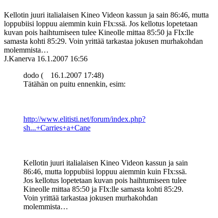
Kellotin juuri italialaisen Kineo Videon kassun ja sain 86:46, mutta
loppubiisi loppuu aiemmin kuin FIx:ssä. Jos kellotus lopetetaan
kuvan pois haihtumiseen tulee Kineolle mittaa 85:50 ja FIx:lle
samasta kohti 85:29. Voin yrittää tarkastaa jokusen murhakohdan
molemmista…
J.Kanerva
16.1.2007 16:56
dodo (
16.1.2007 17:48)
Tätähän on puitu ennenkin, esim:
http://www.elitisti.net/forum/index.php?
sh...+Carries+a+Cane
Kellotin juuri italialaisen Kineo Videon kassun ja sain
86:46, mutta loppubiisi loppuu aiemmin kuin FIx:ssä.
Jos kellotus lopetetaan kuvan pois haihtumiseen tulee
Kineolle mittaa 85:50 ja FIx:lle samasta kohti 85:29.
Voin yrittää tarkastaa jokusen murhakohdan
molemmista…