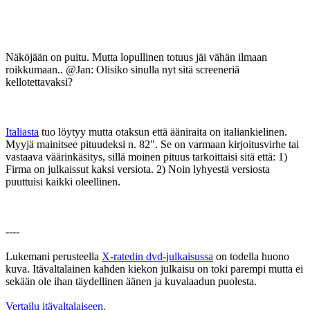
Näköjään on puitu. Mutta lopullinen totuus jäi vähän ilmaan
roikkumaan.. @Jan: Olisiko sinulla nyt sitä screeneriä
kellotettavaksi?
Italiasta
tuo löytyy mutta otaksun että ääniraita on italiankielinen.
Myyjä mainitsee pituudeksi n. 82". Se on varmaan kirjoitusvirhe tai
vastaava väärinkäsitys, sillä moinen pituus tarkoittaisi sitä että: 1)
Firma on julkaissut kaksi versiota. 2) Noin lyhyestä versiosta
puuttuisi kaikki oleellinen.
----
Lukemani perusteella
X-ratedin dvd-julkaisussa
on todella huono
kuva. Itävaltalainen kahden kiekon julkaisu on toki parempi mutta ei
sekään ole ihan täydellinen äänen ja kuvalaadun puolesta.
Vertailu itävaltalaiseen
.