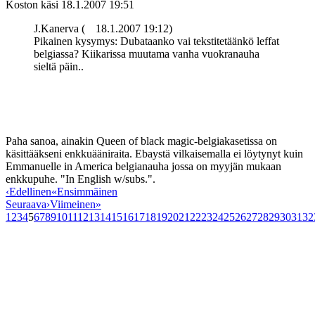
Koston käsi
18.1.2007 19:51
J.Kanerva (
18.1.2007 19:12)
Pikainen kysymys: Dubataanko vai tekstitetäänkö leffat
belgiassa? Kiikarissa muutama vanha vuokranauha
sieltä päin..
Paha sanoa, ainakin Queen of black magic-belgiakasetissa on
käsittääkseni enkkuääniraita. Ebaystä vilkaisemalla ei löytynyt kuin
Emmanuelle in America belgianauha jossa on myyjän mukaan
enkkupuhe. "In English w/subs.".
‹
Edellinen
«
Ensimmäinen
Seuraava
›
Viimeinen
»
1
2
3
4
5
6
7
8
9
10
11
12
13
14
15
16
17
18
19
20
21
22
23
24
25
26
27
28
29
30
31
32