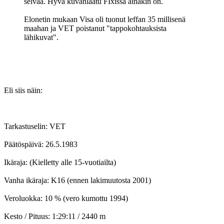
selvää. Hyvä kuvanlaatu FIxissä ainakin on.
Elonetin mukaan Visa oli tuonut leffan 35 millisenä
maahan ja VET poistanut "tappokohtauksista
lähikuvat".
Eli siis näin:
Tarkastuselin: VET
Päätöspäivä: 26.5.1983
Ikäraja: (Kielletty alle 15-vuotiailta)
Vanha ikäraja: K16 (ennen lakimuutosta 2001)
Veroluokka: 10 % (vero kumottu 1994)
Kesto / Pituus: 1:29:11 / 2440 m