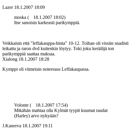
Lazer
18.1.2007 18:09
moska (
18.1.2007 18:02)
Itse sanoisin karkeasti parikymppiä.
Veikkaisin että "leffakauppa-hinta" 10-12. Toihan oli vissiin snadisti
leikattu ja raron dvd kuitenkin löytyy. Toki joku keräilijä ton
parikymppiä saattaa maksaa.
Xialong
18.1.2007 18:28
Kymppi oli viimeisin noteeraus Leffakaupassa.
Volonte (
18.1.2007 17:54)
Mikähän mahtaa olla Kylmät tyypit kuumat raudat
(Harley) arvo nykyään?
J.Kanerva
18.1.2007 19:11