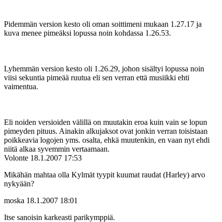
Pidemmän version kesto oli oman soittimeni mukaan 1.27.17 ja
kuva menee pimeäksi lopussa noin kohdassa 1.26.53.
Lyhemmän version kesto oli 1.26.29, johon sisältyi lopussa noin
viisi sekuntia pimeää ruutua eli sen verran että musiikki ehti
vaimentua.
Eli noiden versioiden välillä on muutakin eroa kuin vain se lopun
pimeyden pituus. Ainakin alkujaksot ovat jonkin verran toisistaan
poikkeavia logojen yms. osalta, ehkä muutenkin, en vaan nyt ehdi
niitä alkaa syvemmin vertaamaan.
Volonte
18.1.2007 17:53
Mikähän mahtaa olla Kylmät tyypit kuumat raudat (Harley) arvo
nykyään?
moska
18.1.2007 18:01
Itse sanoisin karkeasti parikymppiä.