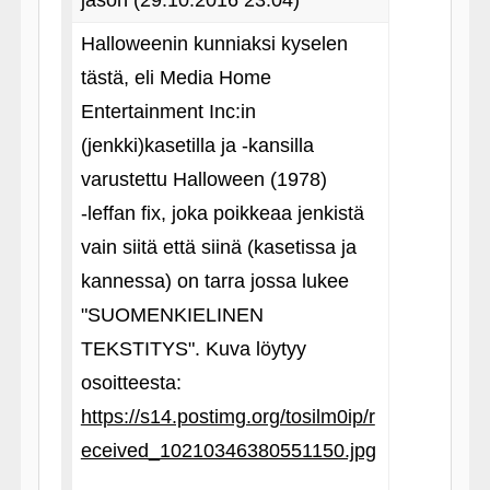
jason (29.10.2016 23:04)
Halloweenin kunniaksi kyselen
tästä, eli Media Home
Entertainment Inc:in
(jenkki)kasetilla ja ‑kansilla
varustettu Halloween (1978)
‑leffan fix, joka poikkeaa jenkistä
vain siitä että siinä (kasetissa ja
kannessa) on tarra jossa lukee
"SUOMENKIELINEN
TEKSTITYS". Kuva löytyy
osoitteesta:
https://s14.postimg.org/tosilm0ip/r
eceived_10210346380551150.jpg