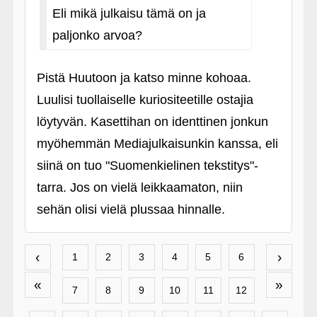
Eli mikä julkaisu tämä on ja
paljonko arvoa?
Pistä Huutoon ja katso minne kohoaa.
Luulisi tuollaiselle kuriositeetille ostajia
löytyvän. Kasettihan on identtinen jonkun
myöhemmän Mediajulkaisunkin kanssa, eli
siinä on tuo "Suomenkielinen tekstitys"-
tarra. Jos on vielä leikkaamaton, niin
sehän olisi vielä plussaa hinnalle.
‹
›
1
2
3
4
5
6
«
»
7
8
9
10
11
12