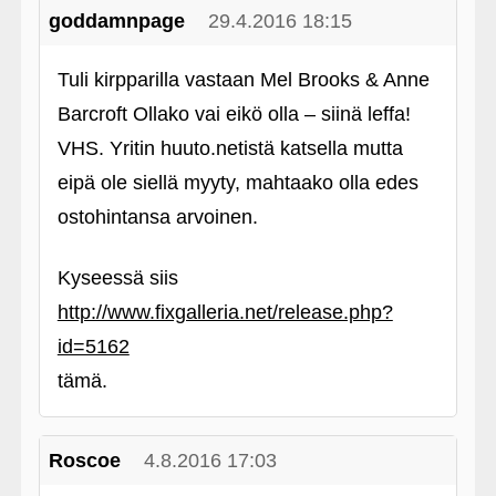
goddamnpage
29.4.2016 18:15
Tuli kirpparilla vastaan Mel Brooks & Anne
Barcroft Ollako vai eikö olla – siinä leffa!
VHS. Yritin huuto.netistä katsella mutta
eipä ole siellä myyty, mahtaako olla edes
ostohintansa arvoinen.
Kyseessä siis
http://www.fixgalleria.net/release.php?
id=5162
tämä.
Roscoe
4.8.2016 17:03