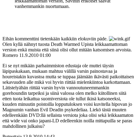
leikkaamattoman version, Savinin erikoiset saavat
vanhemmankin nuortumaan.
Eihän kommenttini tietenkään kaikkiin elokuviin päde.
Olen kyllä nähnyt tuosta Death Warmed Upista leikkaamattoman
version enkä muista että siinä olisi ollut mitään katsomisen arvoista.
Romero
11.9.2010 01:00
Ei se nyt mikään parhaimmiston edustaja ole muttei täysin
läpipaskakaan, mukaan mahtuu välillä varsin painostavaa ja
houreistakin kuvastoa mutta se tuppaa jäämään ikävästi paikoittaisen
sekavuuden alle mikä voi hyvin riittää mielenkiintoa karkottamaan.
Lätistelyähän riittää varsin hyvin vannoutuneemmankin
gorehoundin tarpeiksi ja siinä valossa olen melko kiitollinen siitä
etten tuota leikattua suomiversiota ole tullut ikinä katsoneeksi,
kuuden minuutin poistoilla lopputuloksen voisi kuvitella hipovan jo
Magnumin vanhan Evil Deadin psykedeliaa. Liekö tästä muuten
edelleenkään DVD:llä sellaista versiota joka olisi sekä leikkaamaton
että wide vai onko japani-LD edelleenkin noilla mittapuilla se paras
mahdollinen julkaisu?
Putputtaja
13.9.2010 14:43