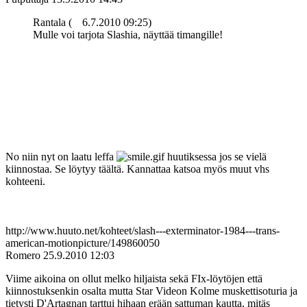
Rantala (
6.7.2010 09:25)
Mulle voi tarjota Slashia, näyttää timangille!
No niin nyt on laatu leffa
huutiksessa jos se vielä
kiinnostaa. Se löytyy täältä. Kannattaa katsoa myös muut vhs
kohteeni.
http://www.huuto.net/kohteet/slash---exterminator-1984---trans-
american-motionpicture/149860050
Romero
25.9.2010 12:03
Viime aikoina on ollut melko hiljaista sekä FIx-löytöjen että
kiinnostuksenkin osalta mutta Star Videon Kolme muskettisoturia ja
tietysti D'Artagnan tarttui hihaan erään sattuman kautta, mitäs