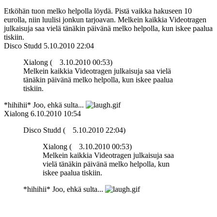
Etköhän tuon melko helpolla löydä. Pistä vaikka hakuseen 10
eurolla, niin luulisi jonkun tarjoavan. Melkein kaikkia Videotragen
julkaisuja saa vielä tänäkin päivänä melko helpolla, kun iskee paalua
tiskiin.
Disco Studd
5.10.2010 22:04
Xialong (
3.10.2010 00:53)
Melkein kaikkia Videotragen julkaisuja saa vielä
tänäkin päivänä melko helpolla, kun iskee paalua
tiskiin.
*hihihii* Joo, ehkä sulta...
Xialong
6.10.2010 10:54
Disco Studd (
5.10.2010 22:04)
Xialong (
3.10.2010 00:53)
Melkein kaikkia Videotragen julkaisuja saa
vielä tänäkin päivänä melko helpolla, kun
iskee paalua tiskiin.
*hihihii* Joo, ehkä sulta...