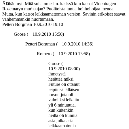
Älähän nyt. Mitä sulla on esim. käsissä kun katsot Videotragen
Rosemaryn murhaajan? Puolitoista tuntia hohhohoijaa menoa.
Mutta, kun katsot leikkaamattoman version, Savinin erikoiset saavat
vanhemmankin nuortumaan.
Petteri Borgman
10.9.2010 19:10
Goose (
10.9.2010 15:50)
Petteri Borgman (
10.9.2010 14:36)
Romero (
10.9.2010 13:58)
Goose (
10.9.2010 08:00)
ihmetystä
herättää miksi
Future oli ottanut
leipiinsä tälläisen
torson jota oli
valmiiksi leikattu
yli 6 minuuttia,
kun kuitenkin
heillä oli kunnia-
asia julkaiasta
leikkaamatonta