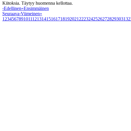
Kiitoksia. Täytyy huomenna kellottaa.
‹
Edellinen
«
Ensimmäinen
Seuraava
›
Viimeinen
»
1
2
3
4
5
6
7
8
9
10
11
12
13
14
15
16
17
18
19
20
21
22
23
24
25
26
27
28
29
30
31
32