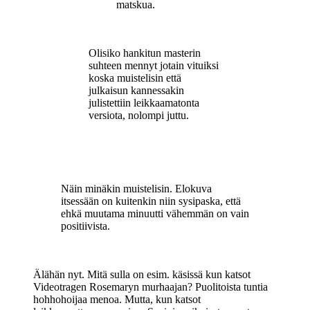
matskua.
Olisiko hankitun masterin
suhteen mennyt jotain vituiksi
koska muistelisin että
julkaisun kannessakin
julistettiin leikkaamatonta
versiota, nolompi juttu.
Näin minäkin muistelisin. Elokuva
itsessään on kuitenkin niin sysipaska, että
ehkä muutama minuutti vähemmän on vain
positiivista.
Älähän nyt. Mitä sulla on esim. käsissä kun katsot
Videotragen Rosemaryn murhaajan? Puolitoista tuntia
hohhohoijaa menoa. Mutta, kun katsot