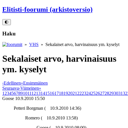
Elitisti-foorumi (arkistoversio)
🌓
Haku
»
VHS
» Sekalaiset arvo, harvinaisuus ym. kyselyt
Sekalaiset arvo, harvinaisuus
ym. kyselyt
‹
Edellinen
«
Ensimmäinen
Seuraava
›
Viimeinen
»
1
2
3
4
5
6
7
8
9
10
11
12
13
14
15
16
17
18
19
20
21
22
23
24
25
26
27
28
29
30
31
32
Goose
10.9.2010 15:50
Petteri Borgman (
10.9.2010 14:36)
Romero (
10.9.2010 13:58)
Goose (
10.9.2010 08:00)