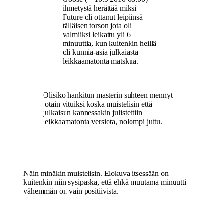
ihmetystä herättää miksi
Future oli ottanut leipiinsä
tälläisen torson jota oli
valmiiksi leikattu yli 6
minuuttia, kun kuitenkin heillä
oli kunnia-asia julkaiasta
leikkaamatonta matskua.
Olisiko hankitun masterin suhteen mennyt
jotain vituiksi koska muistelisin että
julkaisun kannessakin julistettiin
leikkaamatonta versiota, nolompi juttu.
Näin minäkin muistelisin. Elokuva itsessään on
kuitenkin niin sysipaska, että ehkä muutama minuutti
vähemmän on vain positiivista.