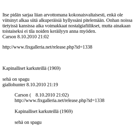
Itse pidän sarjaa liian arvottomana kokonaisvaltaisesti, enkä ole
viitsinyt alkaa siitä alkuperäisiä hyllyssäni pitelemään. Onhan noissa
tietyissä kansissa aika voimakkaat nostalgiafiilikset, mutta ainakaan
toistaiseksi ei tila noiden keräilyyn anna myöden.
Carson
8.10.2010 21:02
http://www.fixgalleria.net/release.php?id=1338
Kapinalliset karkuteillä (1969)
sehä on spagu
giallohunter
8.10.2010 21:19
Carson (
8.10.2010 21:02)
http://www.fixgalleria.net/release.php?id=1338
Kapinalliset karkuteillä (1969)
sehä on spagu