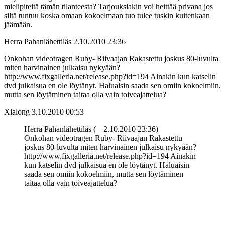
mielipiteitä tämän tilanteesta? Tarjouksiakin voi heittää privana jos
siltä tuntuu koska omaan kokoelmaan tuo tulee tuskin kuitenkaan
jäämään.
Herra Pahanlähettiläs
2.10.2010 23:36
Onkohan videotragen Ruby- Riivaajan Rakastettu joskus 80-luvulta
miten harvinainen julkaisu nykyään?
http://www.fixgalleria.net/release.php?id=194 Ainakin kun katselin
dvd julkaisua en ole löytänyt. Haluaisin saada sen omiin kokoelmiin,
mutta sen löytäminen taitaa olla vain toiveajattelua?
Xialong
3.10.2010 00:53
Herra Pahanlähettiläs (
2.10.2010 23:36)
Onkohan videotragen Ruby- Riivaajan Rakastettu
joskus 80-luvulta miten harvinainen julkaisu nykyään?
http://www.fixgalleria.net/release.php?id=194 Ainakin
kun katselin dvd julkaisua en ole löytänyt. Haluaisin
saada sen omiin kokoelmiin, mutta sen löytäminen
taitaa olla vain toiveajattelua?