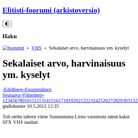
Elitisti-foorumi (arkistoversio)
🌓
Haku
»
VHS
» Sekalaiset arvo, harvinaisuus ym. kyselyt
Sekalaiset arvo, harvinaisuus
ym. kyselyt
‹
Edellinen
«
Ensimmäinen
Seuraava
›
Viimeinen
»
1
2
3
4
5
6
7
8
9
10
11
12
13
14
15
16
17
18
19
20
21
22
23
24
25
26
27
28
29
30
31
32
giallohunter
10.5.2012 12:35
Tuli otettu talteen viime Sunnuntaina Lions varastosta nämä kaksi
SFX VHS nauhat: