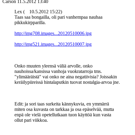
Carson
11.5.2012 13:40
Lex (
10.5.2012 15:22)
Taas saa bongailla, oli pari vanhempaa nauhaa
pikkukirpparilla.
http://img708.images...20120510006.jpg
http://img521.images...20120510007.jpg
Onko muuten yleensä väliä arvolle, onko
nauhoissa/kansissa vanhoja vuokratarroja tms.
"ylimääräistä" vai onko ne aina negatiivisia? Joissakin
keräilypiireissä hintalaputkin tuovat nostalgia-arvoa jne.
Edit: ja sori taas surkeita kännykuvia, en ymmärrä
miten osa kuvasta on tarkkaa ja osa epäselvää, mutta
enpä ole vielä opetellutkaan tuon käyttöä kun vasta
ollut pari viikkoa.