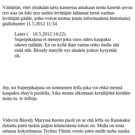
Väittäisin, ettei yksikään tarra kannessa ainakaan nosta kasetin arvoa
(eri asia on toki nuo uuden levittäjän laittamat tarrat vanhan
levittäjän päälle, jotka voivat tuottaa jotain informaatiota historiasta)
giallohunter
11.5.2012 11:34
Lazer (
10.5.2012 14:22)
Superpikajuna ei mennyt joku vuos sitten kaupaksi
oikeen millään. En oo kyllä ihan varma onko mulla sitä
enää silti. Bloody marylle nyt ainakin joskus kysyntää
oli.
Jep, toi Superpikajuna on tommonen leffa joka voi ehkä mennä
kaupaksi ebay'n puolella. Aika monta ulkomaan keräilijöitä keräilee
noita ns. tv leffoja.
Videcen Bloody Maryssä huono puoli on se että leffa on Ranskaksi
dubattu joten tuskin paljon kiinnostusta tohon on. Mulla on tosta
omassa kokoelmassa Techno Filmin versio joten mulle turha nauha.