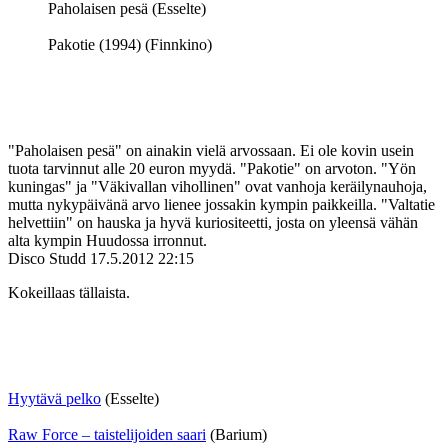
Paholaisen pesä (Esselte)
Pakotie (1994) (Finnkino)
"Paholaisen pesä" on ainakin vielä arvossaan. Ei ole kovin usein
tuota tarvinnut alle 20 euron myydä. "Pakotie" on arvoton. "Yön
kuningas" ja "Väkivallan vihollinen" ovat vanhoja keräilynauhoja,
mutta nykypäivänä arvo lienee jossakin kympin paikkeilla. "Valtatie
helvettiin" on hauska ja hyvä kuriositeetti, josta on yleensä vähän
alta kympin Huudossa irronnut.
Disco Studd
17.5.2012 22:15
Kokeillaas tällaista.
Hyytävä pelko
(Esselte)
Raw Force – taistelijoiden saari
(Barium)