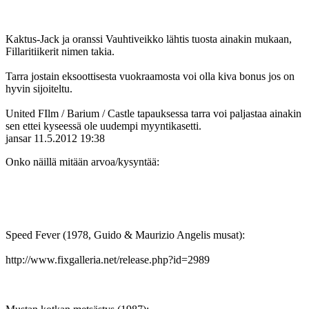
Kaktus-Jack ja oranssi Vauhtiveikko lähtis tuosta ainakin mukaan,
Fillaritiikerit nimen takia.
Tarra jostain eksoottisesta vuokraamosta voi olla kiva bonus jos on
hyvin sijoiteltu.
United FIlm / Barium / Castle tapauksessa tarra voi paljastaa ainakin
sen ettei kyseessä ole uudempi myyntikasetti.
jansar
11.5.2012 19:38
Onko näillä mitään arvoa/kysyntää:
Speed Fever (1978, Guido & Maurizio Angelis musat):
http://www.fixgalleria.net/release.php?id=2989