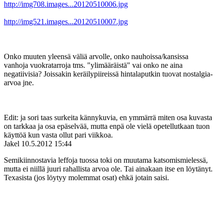
http://img708.images...20120510006.jpg
http://img521.images...20120510007.jpg
Onko muuten yleensä väliä arvolle, onko nauhoissa/kansissa
vanhoja vuokratarroja tms. "ylimääräistä" vai onko ne aina
negatiivisia? Joissakin keräilypiireissä hintalaputkin tuovat nostalgia-
arvoa jne.
Edit: ja sori taas surkeita kännykuvia, en ymmärrä miten osa kuvasta
on tarkkaa ja osa epäselvää, mutta enpä ole vielä opetellutkaan tuon
käyttöä kun vasta ollut pari viikkoa.
Jakel
10.5.2012 15:44
Semikiinnostavia leffoja tuossa toki on muutama katsomismielessä,
mutta ei niillä juuri rahallista arvoa ole. Tai ainakaan itse en löytänyt.
Texasista (jos löytyy molemmat osat) ehkä jotain saisi.