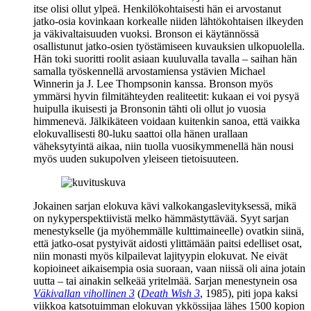
itse olisi ollut ylpeä. Henkilökohtaisesti hän ei arvostanut
jatko-osia kovinkaan korkealle niiden lähtökohtaisen ilkeyden
ja väkivaltaisuuden vuoksi. Bronson ei käytännössä
osallistunut jatko-osien työstämiseen kuvauksien ulkopuolella.
Hän toki suoritti roolit asiaan kuuluvalla tavalla – saihan hän
samalla työskennellä arvostamiensa ystävien Michael
Winnerin ja
J. Lee Thompsonin
kanssa. Bronson myös
ymmärsi hyvin filmitähteyden realiteetit: kukaan ei voi pysyä
huipulla ikuisesti ja Bronsonin tähti oli ollut jo vuosia
himmenevä. Jälkikäteen voidaan kuitenkin sanoa, että vaikka
elokuvallisesti 80‑luku saattoi olla hänen urallaan
väheksytyintä aikaa, niin tuolla vuosikymmenellä hän nousi
myös uuden sukupolven yleiseen tietoisuuteen.
Jokainen sarjan elokuva kävi valkokangas­levityksessä, mikä
on nyky­perspektiivistä melko hämmästyttävää. Syyt sarjan
menestykselle (ja myöhemmälle kulttimaineelle) ovatkin siinä,
että jatko-osat pystyivät aidosti ylittämään paitsi edelliset osat,
niin monasti myös kilpailevat lajityypin elokuvat. Ne eivät
kopioineet aikaisempia osia suoraan, vaan niissä oli aina jotain
uutta – tai ainakin selkeää yritelmää. Sarjan menestynein osa
Väkivallan vihollinen 3
(
Death Wish 3
, 1985), piti jopa kaksi
viikkoa katsotuimman elokuvan ykkössijaa lähes 1500 kopion