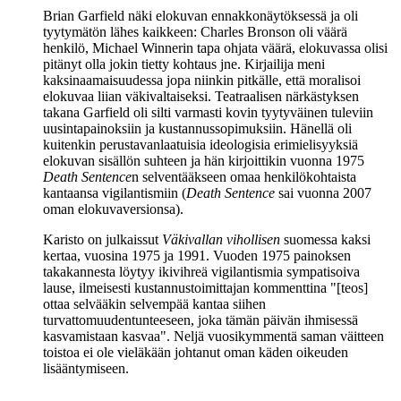
Brian Garfield näki elokuvan ennakkonäytöksessä ja oli
tyytymätön lähes kaikkeen: Charles Bronson oli väärä
henkilö,
Michael Winnerin
tapa ohjata väärä, elokuvassa olisi
pitänyt olla jokin tietty kohtaus jne. Kirjailija meni
kaksinaamaisuudessa jopa niinkin pitkälle, että moralisoi
elokuvaa liian väkivaltaiseksi. Teatraalisen närkästyksen
takana Garfield oli silti varmasti kovin tyytyväinen tuleviin
uusintapainoksiin ja kustannussopimuksiin. Hänellä oli
kuitenkin perustavanlaatuisia ideologisia erimielisyyksiä
elokuvan sisällön suhteen ja hän kirjoittikin vuonna 1975
Death Sentence
n selventääkseen omaa henkilökohtaista
kantaansa vigilantismiin (
Death Sentence
sai vuonna 2007
oman elokuvaversionsa).
Karisto on julkaissut
Väkivallan vihollisen
suomessa kaksi
kertaa, vuosina 1975 ja 1991. Vuoden 1975 painoksen
takakannesta löytyy ikivihreä vigilantismia sympatisoiva
lause, ilmeisesti kustannustoimittajan kommenttina
"[teos]
ottaa selvääkin selvempää kantaa siihen
turvattomuudentunteeseen, joka tämän päivän ihmisessä
kasvamistaan kasvaa"
. Neljä vuosikymmentä saman väitteen
toistoa ei ole vieläkään johtanut oman käden oikeuden
lisääntymiseen.