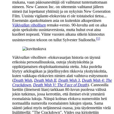
mukana, vaan pääosanesittäjä oli vaihtunut tuntemattomaan
nimeen. New Cannon Inc. on sittemmin vaihtanut jälleen
nimeä (tai lopettanut yhtiönä) ja on nykyisin New Generation
Film. Uusista vigilante-elokuvista ei ole toistaiseksi tietoa...
Enemmän ajankohtainen asia on kuitenkin alkuperäisen
Väkivallan vihollisen
remake-versio. 90‑luvulta asti on aika
ajoin spekuloitu uusintaversiosta, mutta huhut ovat aina
kuolleet nopeasti. Viime vuosien aikana sitkein kiinnostus
[1]
uusintaversion tekoon on tullut
Sylvester Stallonelta
.
Väkivallan vihollinen
‑elokuvasarjan historia on täynnä
erikoisia personallisuuksia, outoja yksityiskohtia ja
oppikirjamaisen eksploitaatiomaista otetta. Joka puolelta
löytyy arkilogiikan ja järjellisyyden rikkovia yksityiskohtia,
kuten vaikkapa elokuvien nimien alati vaihtuva esitysmuoto
(
Death Wish
,
Death Wish II
,
Death Wish 3
,
Death Wish 4: The
Crackdown
,
Death Wish V: The Face of Death
). Cannonilla
luettiin (ilmeisesti liian) tarkkaan 80‑luvun puolessa välissä
jokin tutkimus, jossa kerrottiin, että ihmiset eivät ymmärrä
roomalaisia lukuja. Niinpä kolmas elokuva numeroitiin heti
normaalilla numerolla roomalaisten lukujen sijasta. Sama
sääntö jatkui myös neljännessä osassa, jota täydennettiin vielä
lisäliitteellä: "The Crackdown". Viides osa kirjoitettiin