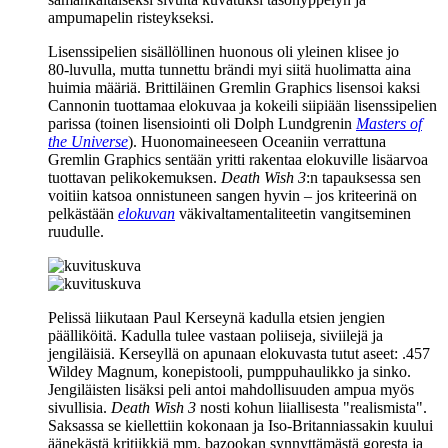
ampumapelin risteykseksi.
Lisenssipelien sisällöllinen huonous oli yleinen klisee jo
80‑luvulla, mutta tunnettu brändi myi siitä huolimatta aina
huimia määriä. Brittiläinen Gremlin Graphics lisensoi kaksi
Cannonin tuottamaa elokuvaa ja kokeili siipiään lisenssipelien
parissa (toinen lisensiointi oli
Dolph Lundgrenin
Masters of
the Universe
). Huonomaineeseen Oceaniin verrattuna
Gremlin Graphics sentään yritti rakentaa elokuville lisäarvoa
tuottavan pelikokemuksen.
Death Wish 3
:n tapauksessa sen
voitiin katsoa onnistuneen sangen hyvin – jos kriteerinä on
pelkästään
elokuvan
väkivaltamentaliteetin vangitseminen
ruudulle.
Pelissä liikutaan Paul Kerseynä kadulla etsien jengien
päälliköitä. Kadulla tulee vastaan poliiseja, siviilejä ja
jengiläisiä. Kerseyllä on apunaan elokuvasta tutut aseet: .457
Wildey Magnum, konepistooli, pumppuhaulikko ja sinko.
Jengiläisten lisäksi peli antoi mahdollisuuden ampua myös
sivullisia.
Death Wish 3
nosti kohun liiallisesta "realismista".
Saksassa se kiellettiin kokonaan ja Iso‑Britanniassakin kuului
äänekästä kritiikkiä mm. bazookan synnyttämästä goresta ja