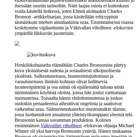
elokuvamaailman jäljittelemättömäksi auktoriteetiksi kuuluu jo
itsessään suuriin tarinoihin. Näin laajaa osiota ei kuitenkaan
voida käsitellä hetkessä, joten Elitisti aloittaakin Charles
Bronson -artikkelisarjan, jossa käsitellään erityyppisin
täsmäiskuin miehen ainutlaatuista uraa. Ensimmäisessä osassa
keskitymme vigilantismin ja Väkivallan vihollinen -elokuvien
ympärillä liikkuviin juonteisiin.
Henkilökohtaiselta elämältään Charles Bronsonista piirtyy
kuva yksinäisestä sudesta ja sosiaalisesti ulkopuolisesta
yksilöstä. Sulkeutuneisuus, huumorintajuttomuus ja
varautuneisuus ihmisiä kohtaan olivat hallitsevia
luonteenpiirteitä ja osa näistä oli epäilemättä tulosta niistä
äärimmäisen köyhistä oloista, joissa hän joutui varttumaan
nuoruutensa. Toisaalta hänen ehdottomuutensa ja joskus
oudotkin periaatteensa aiheuttivat ongelmia ja saattoivat
vaikeuttaa uraa. Säännönmukaiseksi muotoutuikin tilanne,
jossa luottamuksen ansainnut yhteistyökumppani yleensä teki
Bronsonin kanssa useamman produktion. Kolmen
ensimmäisen
Väkivallan vihollinen
‑elokuvan ohjaaja
Michael
Winner
oli yksi harvoja Bronsonin ystäviä. Hänen mukaansa
Bronson oli sisimmässään äärimmäisen epävarma itsestään ja