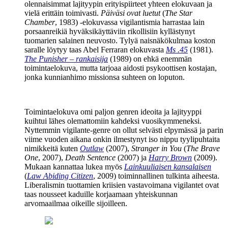
olennaisimmat lajityypin erityispiirteet yhteen elokuvaan ja
vielä erittäin toimivasti.
Päiväsi ovat luetut
(
The Star
Chamber
, 1983) ‑elokuvassa vigilantismia harrastaa lain
porsaanreikiä hyväksikäyttäviin rikollisiin kyllästynyt
tuomarien salainen neuvosto. Tylyä naisnäkökulmaa koston
saralle löytyy taas
Abel Ferraran
elokuvasta
Ms .45
(1981).
The Punisher – rankaisija
(1989) on ehkä enemmän
toimintaelokuva, mutta tarjoaa aidosti psykoottisen kostajan,
jonka kunnianhimo missionsa suhteen on loputon.
Toimintaelokuva omi paljon genren ideoita ja lajityyppi
kuihtui lähes olemattomiin kahdeksi vuosikymmeneksi.
Nyttemmin vigilante-genre on ollut selvästi elpymässä ja parin
viime vuoden aikana onkin ilmestynyt iso nippu tyylipuhtaita
nimikkeitä kuten
Outlaw
(2007),
Stranger in You
(
The Brave
One
, 2007),
Death Sentence
(2007) ja
Harry Brown
(2009).
Mukaan kannattaa lukea myös
Lainkuuliaisen kansalaisen
(
Law Abiding Citizen
, 2009) toiminnallinen tulkinta aiheesta.
Liberalismin tuottamien kriisien vastavoimana vigilantet ovat
taas nousseet kaduille korjaamaan yhteiskunnan
arvomaailmaa oikeille sijoilleen.