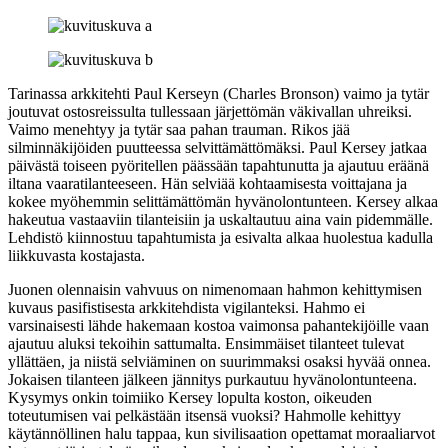
Tarinassa arkkitehti Paul Kerseyn (Charles Bronson) vaimo ja tytär
joutuvat ostosreissulta tullessaan järjettömän väkivallan uhreiksi.
Vaimo menehtyy ja tytär saa pahan trauman. Rikos jää
silminnäkijöiden puutteessa selvittämättömäksi. Paul Kersey jatkaa
päivästä toiseen pyöritellen päässään tapahtunutta ja ajautuu eräänä
iltana vaaratilanteeseen. Hän selviää kohtaamisesta voittajana ja
kokee myöhemmin selittämättömän hyvänolontunteen. Kersey alkaa
hakeutua vastaaviin tilanteisiin ja uskaltautuu aina vain pidemmälle.
Lehdistö kiinnostuu tapahtumista ja esivalta alkaa huolestua kadulla
liikkuvasta kostajasta.
Juonen olennaisin vahvuus on nimenomaan hahmon kehittymisen
kuvaus pasifistisesta arkkitehdista vigilanteksi. Hahmo ei
varsinaisesti lähde hakemaan kostoa vaimonsa pahantekijöille vaan
ajautuu aluksi tekoihin sattumalta. Ensimmäiset tilanteet tulevat
yllättäen, ja niistä selviäminen on suurimmaksi osaksi hyvää onnea.
Jokaisen tilanteen jälkeen jännitys purkautuu hyvänolontunteena.
Kysymys onkin toimiiko Kersey lopulta koston, oikeuden
toteutumisen vai pelkästään itsensä vuoksi? Hahmolle kehittyy
käytännöllinen halu tappaa, kun sivilisaation opettamat moraaliarvot