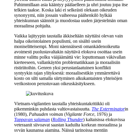
Pahimmillaan asia kääntyy päälaelleen ja uhri joutuu jopa itse
telkien taakse. Koska laki ei selkeästi olekaan oikeuden
synonyymi, niin jossain vaiheessa päähenkilö hylkää
yhteiskunnan säännöt ja muodostaa uuden järjestelmän oman
moraalinsa pohjalta.
Vaikka lajityypin taustalla äkkiseltään näyttäisi olevan vain
halpa oikeistolainen populismi, on sisältö usein
moniselitteisempi. Moni näennäisesti omankädenoikeutta
avoimesti puolustavaltakin näyttävä elokuva osoittaa usein
minne valittu polku vääjäämättä vie: loputtomaan väkivallan
kierteeseen, vallankäytön problematiikkaan ja moraalisiin
ristiriitoihin. Genren yksi perustanlaatuinen konflikti
syntyykin rajan ylityksestä: moraalisestikin ymmärrettävä
kosto on silti samalla siirtyminen alkukantaisten yhteisöjen
verikostoon perustuvaan oikeuskäsitykseen.
Vietnam-vigilantien taustalla yhteiskuntakritiikki oli
pikemminkin puhdasta valtiovastaisuutta.
The Exterminator
in
(1980),
Pahuuden voima
n (
Vigilante Force
, 1976) ja
Tappavan salaman
(
Rolling Thunder
) kaltaisissa elokuvissa
veteraanit siivoavat saastan kaduilta korkean moraalinsa ja
syvän kaunansa ajamina. Näissä tarinoissa mentiin