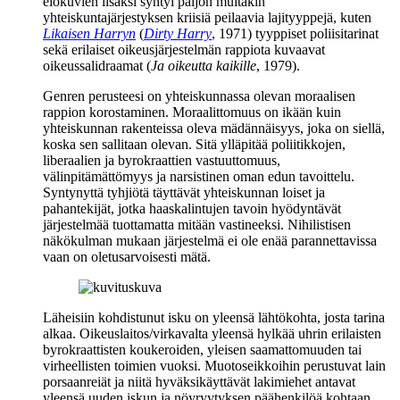
elokuvien lisäksi syntyi paljon muitakin
yhteiskuntajärjestyksen kriisiä peilaavia lajityyppejä, kuten
Likaisen Harryn
(
Dirty Harry
, 1971) tyyppiset poliisitarinat
sekä erilaiset oikeusjärjestelmän rappiota kuvaavat
oikeussalidraamat (
Ja oikeutta kaikille
, 1979).
Genren perusteesi on yhteiskunnassa olevan moraalisen
rappion korostaminen. Moraalittomuus on ikään kuin
yhteiskunnan rakenteissa oleva mädännäisyys, joka on siellä,
koska sen sallitaan olevan. Sitä ylläpitää poliitikkojen,
liberaalien ja byrokraattien vastuuttomuus,
välinpitämättömyys ja narsistinen oman edun tavoittelu.
Syntynyttä tyhjiötä täyttävät yhteiskunnan loiset ja
pahantekijät, jotka haaskalintujen tavoin hyödyntävät
järjestelmää tuottamatta mitään vastineeksi. Nihilistisen
näkökulman mukaan järjestelmä ei ole enää parannettavissa
vaan on oletusarvoisesti mätä.
Läheisiin kohdistunut isku on yleensä lähtökohta, josta tarina
alkaa. Oikeuslaitos/virkavalta yleensä hylkää uhrin erilaisten
byrokraattisten koukeroiden, yleisen saamattomuuden tai
virheellisten toimien vuoksi. Muotoseikkoihin perustuvat lain
porsaanreiät ja niitä hyväksikäyttävät lakimiehet antavat
yleensä uuden iskun ja nöyryytyksen päähenkilöä kohtaan.