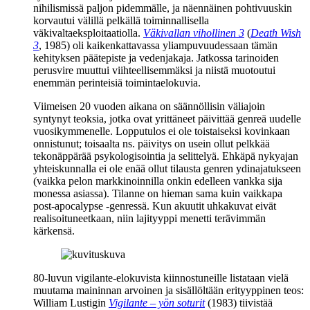
nihilismissä paljon pidemmälle, ja näennäinen pohtivuuskin
korvautui välillä pelkällä toiminnallisella
väkivaltaeksploitaatiolla.
Väkivallan vihollinen 3
(
Death Wish
3
, 1985) oli kaikenkattavassa yliampuvuudessaan tämän
kehityksen päätepiste ja vedenjakaja. Jatkossa tarinoiden
perusvire muuttui viihteellisemmäksi ja niistä muotoutui
enemmän perinteisiä toimintaelokuvia.
Viimeisen 20 vuoden aikana on säännöllisin väliajoin
syntynyt teoksia, jotka ovat yrittäneet päivittää genreä uudelle
vuosikymmenelle. Lopputulos ei ole toistaiseksi kovinkaan
onnistunut; toisaalta ns. päivitys on usein ollut pelkkää
tekonäppärää psykologisointia ja selittelyä. Ehkäpä nykyajan
yhteiskunnalla ei ole enää ollut tilausta genren ydinajatukseen
(vaikka pelon markkinoinnilla onkin edelleen vankka sija
monessa asiassa). Tilanne on hieman sama kuin vaikkapa
post-apocalypse ‑genressä. Kun akuutit uhkakuvat eivät
realisoituneetkaan, niin lajityyppi menetti terävimmän
kärkensä.
80‑luvun vigilante-elokuvista kiinnostuneille listataan vielä
muutama maininnan arvoinen ja sisällöltään erityyppinen teos:
William Lustigin
Vigilante – yön soturit
(1983) tiivistää