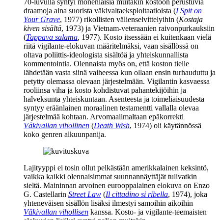
70‑luvulla syntyi monenlaisia muitakin kostoon perustuvia
draamoja aina suorista väkivalta­eksploitaatioista (
I Spit on
Your Grave
, 1977) rikollisten välienselvittelyihin (
Kostaja
kiven sisältä
, 1973) ja Vietnam-veteraanien raivonpurkauksiin
(
Tappava salama
, 1977). Kosto itsessään ei kuitenkaan vielä
riitä vigilante-elokuvan määritelmäksi, vaan sisällössä on
oltava poliittis-ideologista sisältöä ja yhteiskunnallista
kommentointia. Olennaista myös on, että koston tielle
lähdetään vasta siinä vaiheessa kun ollaan ensin turhauduttu ja
petytty olemassa olevaan järjestelmään. Vigilantin kasvaessa
rooliinsa viha ja kosto kohdistuvat pahantekijöihin ja
halveksunta yhteiskuntaan. Asenteesta ja toimeliaisuudesta
syntyy eräänlainen moraalinen testamentti vallalla olevaa
järjestelmää kohtaan. Arvomaailmaltaan epäkorrekti
Väkivallan vihollinen
(
Death Wish
, 1974) oli käytännössä
koko genren alkuunpanija.
Lajityyppi ei tosin ollut pelkästään amerikkalainen keksintö,
vaikka kaikki olennaisimmat suunnannäyttäjät tulivatkin
sieltä. Maininnan arvoinen eurooppalainen elokuva on
Enzo
G. Castellarin
Street Law
(
Il cittadino si ribella
, 1974), joka
yhteneväisen sisällön lisäksi ilmestyi samoihin aikoihin
Väkivallan vihollisen
kanssa. Kosto‑ ja vigilante-teemaisten