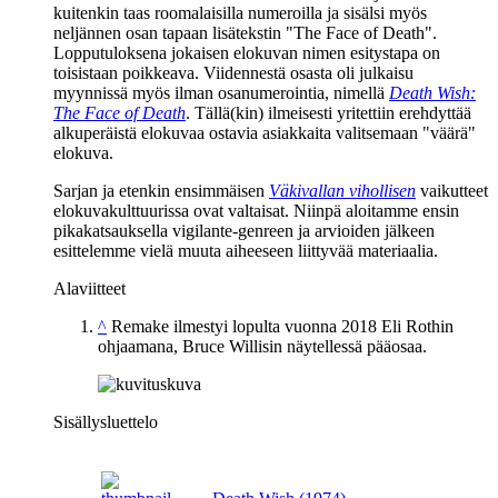
kuitenkin taas roomalaisilla numeroilla ja sisälsi myös
neljännen osan tapaan lisätekstin "The Face of Death".
Lopputuloksena jokaisen elokuvan nimen esitystapa on
toisistaan poikkeava. Viidennestä osasta oli julkaisu
myynnissä myös ilman osanumerointia, nimellä
Death Wish:
The Face of Death
. Tällä(kin) ilmeisesti yritettiin erehdyttää
alkuperäistä elokuvaa ostavia asiakkaita valitsemaan "väärä"
elokuva.
Sarjan ja etenkin ensimmäisen
Väkivallan vihollisen
vaikutteet
elokuvakulttuurissa ovat valtaisat. Niinpä aloitamme ensin
pikakatsauksella vigilante-genreen ja arvioiden jälkeen
esittelemme vielä muuta aiheeseen liittyvää materiaalia.
Alaviitteet
^
Remake ilmestyi lopulta vuonna 2018
Eli Rothin
ohjaamana,
Bruce Willisin
näytellessä pääosaa.
Sisällysluettelo