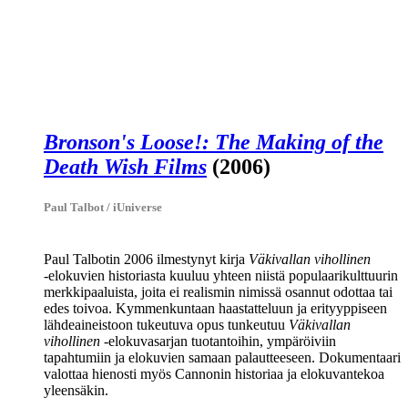
Bronson's Loose!: The Making of the
Death Wish Films
(2006)
Paul Talbot / iUniverse
Paul Talbotin
2006 ilmestynyt kirja
Väkivallan vihollinen
‑elokuvien historiasta kuuluu yhteen niistä populaarikulttuurin
merkkipaaluista, joita ei realismin nimissä osannut odottaa tai
edes toivoa. Kymmenkuntaan haastatteluun ja erityyppiseen
lähdeaineistoon tukeutuva opus tunkeutuu
Väkivallan
vihollinen
‑elokuvasarjan tuotantoihin, ympäröiviin
tapahtumiin ja elokuvien samaan palautteeseen. Dokumentaari
valottaa hienosti myös Cannonin historiaa ja elokuvantekoa
yleensäkin.