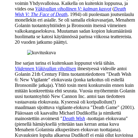
voimin Yhdysvalloissa. Kaikella on kuitenkin loppunsa, ja
viides osa
Väkivallan vihollinen V: kalman kasvot
(
Death
Wish V: The Face of Death
, 1994) oli puolestaan joutsenlaulu
monellekin eri asialle. Se oli samalla elokuvasarjan,
Menahem
Golanin
tuotantoyhtiöiden ja Bronsonin itsensä viimeinen
valkokangaselokuva. Muutaman sadan kopion lukumäärästä
huolimatta se katosi käytännössä parissa viikossa teattereista.
20 vuoden jatkumo päättyi.
Itse sarjan tarina ei kuitenkaan loppunut vielä tähän.
Viidennen Väkivallan vihollisen
ilmestyessä videolle antoi
Golanin 21th Century Films tuotantotiedotteen "Death Wish
6: New Vigilante" elokuvasta (jonka tarkoitus oli esitellä
Bronsonille jatkaja). Yhtiö tosin meni konkurssiin ennen kuin
mitään konkreettista ehti seurata. Vuosia myöhemmin Golanin
uusi tuotantoyhtiö New Cannon Inc. antoi taas tiedotteen
vastaavasta elokuvasta. Kyseessä oli koripalloilun(!)
maailmaan sijoittuva vigilante-elokuva "Death Game" (2001).
Pääosaan oli kaavailtu
Michael Dudikoffia
ja nimikettä
mainostettiin avoimesti
"
Death Wish
‑tuottajan elokuvana"
(pienellä hämäyksellä yritetään taas kerran antaa kuva
Menahem Golanista alkuperäisen elokuvan tuottajana).
Kuvauksien lopulta alkaessa Dudikoff ei enää ollut kuvioissa