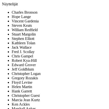
Näyttelijät
Charles Bronson
Hope Lange
Vincent Gardenia
Steven Keats
William Redfield
Stuart Margolin
Stephen Elliott
Kathleen Tolan
Jack Wallace
Fred J. Scollay
Chris Gampel
Robert Kya-Hill
Edward Grover
Jeff Goldblum
Christopher Logan
Gregory Rozakis
Floyd Levine
Helen Martin
Hank Garrett
Christopher Guest
Marcia Jean Kurtz
Ken Ackles
Marshall Anker