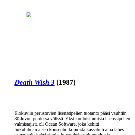
Death Wish 3
(1987)
Elokuviin perustuvien lisenssipelien tuotanto pääsi vauhtiin
80‑luvun puolessa välissä. Yksi kuuluisimmista lisenssipelien
valmistajista oli Ocean Software, joka kehitti
liukuhihnamaisen konseptin kopioida kassahitti aina lähes
samankaltaiseksi sivulta kuvatuksi tasohyppelyn ja