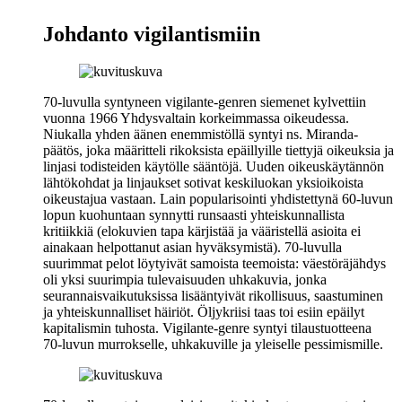
Johdanto vigilantismiin
70‑luvulla syntyneen vigilante-genren siemenet kylvettiin
vuonna 1966 Yhdysvaltain korkeimmassa oikeudessa.
Niukalla yhden äänen enemmistöllä syntyi ns. Miranda-
päätös, joka määritteli rikoksista epäillyille tiettyjä oikeuksia ja
linjasi todisteiden käytölle sääntöjä. Uuden oikeuskäytännön
lähtökohdat ja linjaukset sotivat keskiluokan yksioikoista
oikeustajua vastaan. Lain popularisointi yhdistettynä 60‑luvun
lopun kuohuntaan synnytti runsaasti yhteiskunnallista
kritiikkiä (elokuvien tapa kärjistää ja vääristellä asioita ei
ainakaan helpottanut asian hyväksymistä). 70‑luvulla
suurimmat pelot löytyivät samoista teemoista: väestöräjähdys
oli yksi suurimpia tulevaisuuden uhkakuvia, jonka
seurannaisvaikutuksissa lisääntyivät rikollisuus, saastuminen
ja yhteiskunnalliset häiriöt. Öljykriisi taas toi esiin epäilyt
kapitalismin tuhosta. Vigilante-genre syntyi tilaustuotteena
70‑luvun murrokselle, uhkakuville ja yleiselle pessimismille.