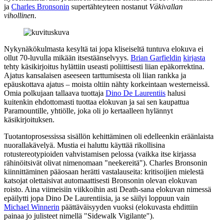
ja
Charles Bronsonin
supertähteyteen nostanut
Väkivallan
vihollinen
.
Nykynäkökulmasta kesyltä tai jopa kliseiseltä tuntuva elokuva ei
ollut 70‑luvulla mikään itsestäänselvyys.
Brian Garfieldin
kirjasta
tehty käsikirjoitus hylättiin useasti poliittisesti liian epäkorrektina.
Ajatus kansalaisen aseeseen tarttumisesta oli liian rankka ja
epäuskottava ajatus – moista oltiin nähty korkeintaan westerneissä.
Omia polkujaan tallaava tuottaja
Dino De Laurentiis
halusi
kuitenkin ehdottomasti tuottaa elokuvan ja sai sen kaupattua
Paramountille, yhtiölle, joka oli jo kertaalleen hylännyt
käsikirjoituksen.
Tuotantoprosessissa sisällön kehittäminen oli edelleenkin eräänlaista
nuorallakävelyä. Mustia ei haluttu käyttää rikollisina
rotustereotypioiden vahvistamisen pelossa (vaikka itse kirjassa
rähinöitsivät olivat nimenomaan
"neekereitä"
). Charles Bronsonin
kiinnittäminen pääosaan herätti vastalauseita: kritisoijien mielestä
katsojat olettaisivat automaattisesti Bronsonin olevan elokuvan
roisto. Aina viimeisiin viikkoihin asti Death-sana elokuvan nimessä
epäilytti jopa Dino De Laurentiisia, ja se säilyi loppuun vain
Michael Winnerin
päättäväisyyden vuoksi (elokuvasta ehdittiin
painaa jo julisteet nimellä "Sidewalk Vigilante").