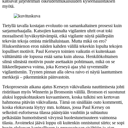
katoavat järjestelmän oikeudenmukaisuuden kyseenalaistuksen
myötä.
Tietyllä tavalla kostajan evoluutio on samankaltainen prosessi kuin
sarjamurhaajalla. Katsojien kannalta vigilanten uhrit ovat toki
moraalisesti hyväksyttävämpiä, eikä vigilante näytä päällepäin
tekevän tekoja omista mielihaluistaan. Mutta mikä on ero?
Hiuksenhienon eron näiden kahden välillä tekeekin lopulta tekojen
lopulliset motiivit. Paul Kerseyn toimien vaikutin ei kuitenkaan
välttämättä ole lopussa enää sama kuin alussa. Henkilökohtaisen
silmä silmästä motiivin puute asettaakin pohtimaan, mikä on se
liikkeellepaneva voima, joka Kerseyä ajaa yhä syvemmälle
vigilantismiin. Tyynen pinnan alla oleva raivo ei näytä laantumisen
merkkejä – pikemminkin päinvastoin.
Tekoprosessin aikana ajatus Kerseyn väkivallasta nauttimisesta johti
ristiriitaan myös Winnerin ja Bronsonin välillä. Bronson ei suostunut
aluksi loppukohtauksen kuvaamiseen, koska tulkitsi sen kertovan
hahmonsa pitävän väkivallasta. Tämä on sinällään outo kommentti,
koska elokuvasta löytyy mm. kohtaus, jossa Paul Kersey on
selkeästi euforisessa tilassa päästyään vauhtiin ja suhtautuu
pelkästään humoristisesti vävynsä huolestuneisuuteen vaimonsa
tilasta. Avoimeksi jäävä loppu oli kuitenkin onnistunut siirto; se sopi
hyvin elokuvan kapinalliseen ja provosoivaan sisältöön ja ajan