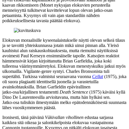
kaavan rikkomiseen (Monet nykyajan elokuvien perusteella
menneisyyttä tulkitsevat kuvittelevat lopun olevan jatko‑osan
petaamista. Kysymys oli vain ajan standardiin nähden
poikkeuksellisesta tavasta päättää elokuva).
Elokuvan moraalisille kyseenalaistukselle näytti olevan selkeä tilaus
ja se tavoitti yhteiskunnassa jotain mikä uinui pinnan alla. Yleisö
kauhistui alun raiskauskohtauksesta, mutta riemuitsi näytöksissä
avoimesti Paul Kerseyn ensimmäiselle tapolle. Katsojien reaktiot
hämmensivät kirjan kirjoittanutta Brian Garfieldia, joka koki
tulleensa väärinymmärretyksi. Elokuvan menestyskulku jatkui myös
ulkomailla. Vigilante-genre syntyi. Charles Bronsonista tuli
supertähti. Turkissa valmistui seuraavana vuonna
Cellat
(1975), joka
oli suora plagiaatti identtisellä juonella ja varastetuilla
avainkohtauksilla. Brian Garfieldin epävirallinen
jatko‑osa/kirjallinen testamentti
Death Sentence
(1975) käväisi kyllä
Dino De Laurenteesilla arvioitavana, mutta hän hylkäsi sen.
Jatko‑osa tulisikin ilmestymään melko epätodennäköisestä suunnasta
lähes vuosikymmenen päästä.
Ironisesti, tänä päivänä
Väkivallan vihollinen
edustaa sarjassa
kaikkea sitä oikeaa ja salonkikelpoista elokuvaa vastapainona
Cannonin tuotannoille. Kysymys on pitkälti elokuvan tasaisesta