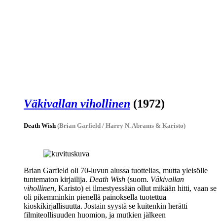
Väkivallan vihollinen
(1972)
Death Wish
(Brian Garfield / Harry N. Abrams & Karisto)
Brian Garfield
oli 70‑luvun alussa tuottelias, mutta yleisölle
tuntematon kirjailija.
Death Wish
(suom.
Väkivallan
vihollinen
, Karisto) ei ilmestyessään ollut mikään hitti, vaan se
oli pikemminkin pienellä painoksella tuotettua
kioskikirjallisuutta. Jostain syystä se kuitenkin herätti
filmiteollisuuden huomion, ja mutkien jälkeen