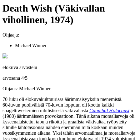
Death Wish (Väkivallan
vihollinen, 1974)
Ohjaaja:
Michael Winner
elokuva arvostelu
arvosana
4
/
5
Ohjaus: Michael Winner
70‑luku oli elokuvakulttuurissa äärimmäisyyksiin menemistä.
60‑luvun puolivälistä 70‑luvun loppuun oli koettu kaikki
spagettiwesternien nihilistisestä väkivallasta
Cannibal Holocaust
in
(1980) äärimmäiseen provokaatioon. Tänä aikana moraaliarvoja oli
kyseenalaistettu, tabuja rikottu ja graafista väkivaltaa ryöpytetty
silmille lähtötasoonsa nähden enemmän mitä koskaan muiden
vuosikymmenien aikana. Yksi tähän arvomaailmaa ja moraaliarvoja
kyseenalaistavaan joukkoon kuulunut elokuva oli 1974 valmistunut