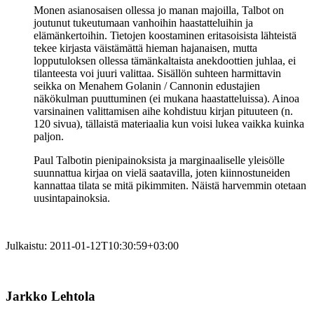
Monen asianosaisen ollessa jo manan majoilla, Talbot on
joutunut tukeutumaan vanhoihin haastatteluihin ja
elämänkertoihin. Tietojen koostaminen eritasoisista lähteistä
tekee kirjasta väistämättä hieman hajanaisen, mutta
lopputuloksen ollessa tämänkaltaista anekdoottien juhlaa, ei
tilanteesta voi juuri valittaa. Sisällön suhteen harmittavin
seikka on
Menahem Golanin
/ Cannonin edustajien
näkökulman puuttuminen (ei mukana haastatteluissa). Ainoa
varsinainen valittamisen aihe kohdistuu kirjan pituuteen (n.
120 sivua), tällaistä materiaalia kun voisi lukea vaikka kuinka
paljon.
Paul Talbotin pienipainoksista ja marginaaliselle yleisölle
suunnattua kirjaa on vielä saatavilla, joten kiinnostuneiden
kannattaa tilata se mitä pikimmiten. Näistä harvemmin otetaan
uusintapainoksia.
Julkaistu:
2011-01-12T10:30:59+03:00
Jarkko Lehtola