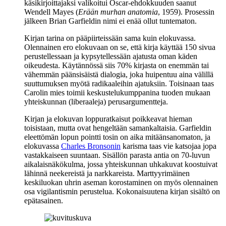
käsikirjoittajaksi valikoitui Oscar-ehdokkuuden saanut
Wendell Mayes
(
Erään murhan anatomia
, 1959). Prosessin
jälkeen Brian Garfieldin nimi ei enää ollut tuntematon.
Kirjan tarina on pääpiirteissään sama kuin elokuvassa.
Olennainen ero elokuvaan on se, että kirja käyttää 150 sivua
perustellessaan ja kypsytellessään ajatusta oman käden
oikeudesta. Käytännössä siis 70% kirjasta on enemmän tai
vähemmän päänsisäistä dialogia, joka huipentuu aina välillä
suuttumuksen myötä radikaaleihin ajatuksiin. Toisinaan taas
Carolin mies toimii keskustelukumppanina tuoden mukaan
yhteiskunnan (liberaaleja) perusargumentteja.
Kirjan ja elokuvan loppuratkaisut poikkeavat hieman
toisistaan, mutta ovat hengeltään samankaltaisia. Garfieldin
eleettömän lopun pointti tosin on aika mitäänsanomaton, ja
elokuvassa
Charles Bronsonin
karisma taas vie katsojaa jopa
vastakkaiseen suuntaan. Sisällön parasta antia on 70‑luvun
aikalaisnäkökulma, jossa yhteiskunnan uhkakuvat koostuivat
lähinnä neekereistä ja narkkareista. Marttyyrimäinen
keskiluokan uhrin aseman korostaminen on myös olennainen
osa vigilantismin perustelua. Kokonaisuutena kirjan sisältö on
epätasainen.