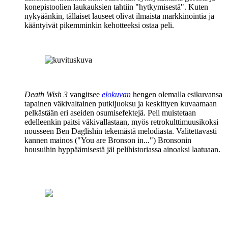
konepistoolien laukauksien tahtiin "hytkymisestä". Kuten
nykyäänkin, tällaiset lauseet olivat ilmaista markkinointia ja
kääntyivät pikemminkin kehotteeksi ostaa peli.
Death Wish 3
vangitsee
elokuvan
hengen olemalla esikuvansa
tapainen väkivaltainen putkijuoksu ja keskittyen kuvaamaan
pelkästään eri aseiden osumisefektejä. Peli muistetaan
edelleenkin paitsi väkivallastaan, myös retrokulttimuusikoksi
nousseen
Ben Daglishin
tekemästä melodiasta. Valitettavasti
kannen mainos (
"You are Bronson in..."
) Bronsonin
housuihin hyppäämisestä jäi pelihistoriassa ainoaksi laatuaan.