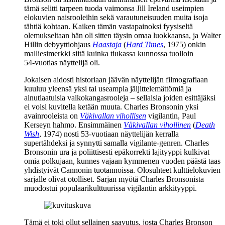
tämä selitti tarpeen tuoda vaimonsa
Jill Ireland
useimpien
elokuvien naisrooleihin sekä varautuneisuuden muita isoja
tähtiä kohtaan. Kaiken tämän vastapainoksi fyysiseltä
olemukseltaan hän oli sitten täysin omaa luokkaansa, ja
Walter
Hillin
debyyttiohjaus
Haastaja
(
Hard Times
, 1975) onkin
malliesimerkki siitä kuinka tiukassa kunnossa tuolloin
54‑vuotias näyttelijä oli.
Jokaisen aidosti historiaan jäävän näyttelijän filmografiaan
kuuluu yleensä yksi tai useampia jäljittelemättömiä ja
ainutlaatuisia valkokangasrooleja – sellaisia joiden esittäjäksi
ei voisi kuvitella ketään muuta. Charles Bronsonin yksi
avainrooleista on
Väkivallan vihollisen
vigilantin, Paul
Kerseyn hahmo. Ensimmäinen
Väkivallan vihollinen
(
Death
Wish
, 1974) nosti 53‑vuotiaan näyttelijän kerralla
supertähdeksi ja synnytti samalla vigilante-genren. Charles
Bronsonin ura ja poliittisesti epäkorrekti lajityyppi kulkivat
omia polkujaan, kunnes vajaan kymmenen vuoden päästä taas
yhdistyivät Cannonin tuotannoissa. Olosuhteet kulttielokuvien
sarjalle olivat otolliset. Sarjan myötä Charles Bronsonista
muodostui populaarikulttuurissa vigilantin arkkityyppi.
Tämä ei toki ollut sellainen saavutus, josta Charles Bronson