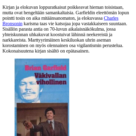
Kirjan ja elokuvan loppuratkaisut poikkeavat hieman toisistaan,
mutta ovat hengeltään samankaltaisia. Garfieldin eleettömän lopun
pointti tosin on aika mitäänsanomaton, ja elokuvassa
Charles
Bronsonin
karisma taas vie katsojaa jopa vastakkaiseen suuntaan.
Sisällön parasta antia on 70‑luvun aikalaisnäkökulma, jossa
yhteiskunnan uhkakuvat koostuivat lähinnä neekereistä ja
narkkareista. Marttyyrimäinen keskiluokan uhrin aseman
korostaminen on myös olennainen osa vigilantismin perustelua.
Kokonaisuutena kirjan sisältö on epätasainen.