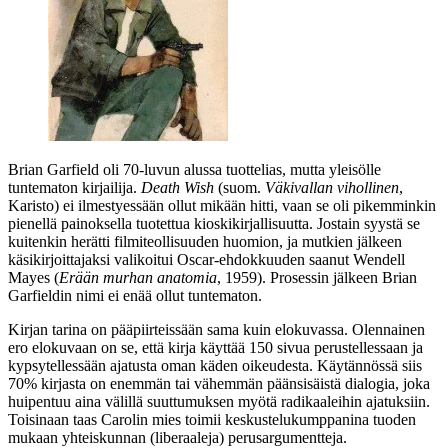
Brian Garfield
oli 70‑luvun alussa tuottelias, mutta yleisölle
tuntematon kirjailija.
Death Wish
(suom.
Väkivallan vihollinen
,
Karisto) ei ilmestyessään ollut mikään hitti, vaan se oli pikemminkin
pienellä painoksella tuotettua kioskikirjallisuutta. Jostain syystä se
kuitenkin herätti filmiteollisuuden huomion, ja mutkien jälkeen
käsikirjoittajaksi valikoitui Oscar-ehdokkuuden saanut
Wendell
Mayes
(
Erään murhan anatomia
, 1959). Prosessin jälkeen Brian
Garfieldin nimi ei enää ollut tuntematon.
Kirjan tarina on pääpiirteissään sama kuin elokuvassa. Olennainen
ero elokuvaan on se, että kirja käyttää 150 sivua perustellessaan ja
kypsytellessään ajatusta oman käden oikeudesta. Käytännössä siis
70% kirjasta on enemmän tai vähemmän päänsisäistä dialogia, joka
huipentuu aina välillä suuttumuksen myötä radikaaleihin ajatuksiin.
Toisinaan taas Carolin mies toimii keskustelukumppanina tuoden
mukaan yhteiskunnan (liberaaleja) perusargumentteja.