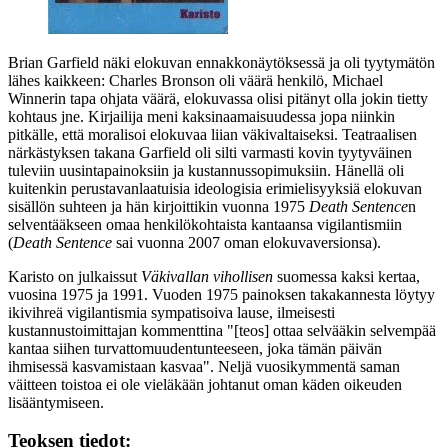
Brian Garfield näki elokuvan ennakkonäytöksessä ja oli tyytymätön
lähes kaikkeen: Charles Bronson oli väärä henkilö,
Michael
Winnerin
tapa ohjata väärä, elokuvassa olisi pitänyt olla jokin tietty
kohtaus jne. Kirjailija meni kaksinaamaisuudessa jopa niinkin
pitkälle, että moralisoi elokuvaa liian väkivaltaiseksi. Teatraalisen
närkästyksen takana Garfield oli silti varmasti kovin tyytyväinen
tuleviin uusintapainoksiin ja kustannussopimuksiin. Hänellä oli
kuitenkin perustavanlaatuisia ideologisia erimielisyyksiä elokuvan
sisällön suhteen ja hän kirjoittikin vuonna 1975
Death Sentence
n
selventääkseen omaa henkilökohtaista kantaansa vigilantismiin
(
Death Sentence
sai vuonna 2007 oman elokuvaversionsa).
Karisto on julkaissut
Väkivallan vihollisen
suomessa kaksi kertaa,
vuosina 1975 ja 1991. Vuoden 1975 painoksen takakannesta löytyy
ikivihreä vigilantismia sympatisoiva lause, ilmeisesti
kustannustoimittajan kommenttina
"[teos] ottaa selvääkin selvempää
kantaa siihen turvattomuudentunteeseen, joka tämän päivän
ihmisessä kasvamistaan kasvaa"
. Neljä vuosikymmentä saman
väitteen toistoa ei ole vieläkään johtanut oman käden oikeuden
lisääntymiseen.
Teoksen tiedot: