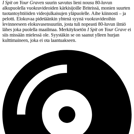
I Spit on Your Grave
n suurin savutus lieni nousu 80‑luvun
alkupuolella vuokravideoiden kärkisijoille Briteissä, monien suurten
tuotantoyhtiöiden videojulkaisujen yläpuolelle. Aihe kiinnosti – ja
pelotti. Elokuvaa pidetäänkin yhtenä syynä vuokravideoihin
levinneeseen elokuvasensuuriin, josta tuli nopeasti 80‑luvun ilmiö
lähes joka puolella maailmaa. Merkityksetön
I Spit on Your Grave
ei
siis missään mielessä ole. Syystäkin se on saanut ylleen hurjan
kulttimaineen, joka ei ota laantuakseen.