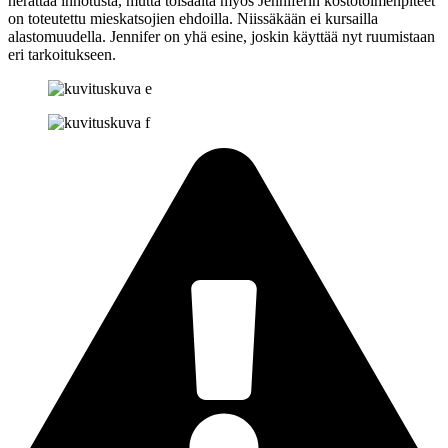
herättää inhotusta, mutta toisaalta myös Jenniferin kostotoimenpiteet
on toteutettu mieskatsojien ehdoilla. Niissäkään ei kursailla
alastomuudella. Jennifer on yhä esine, joskin käyttää nyt ruumistaan
eri tarkoitukseen.