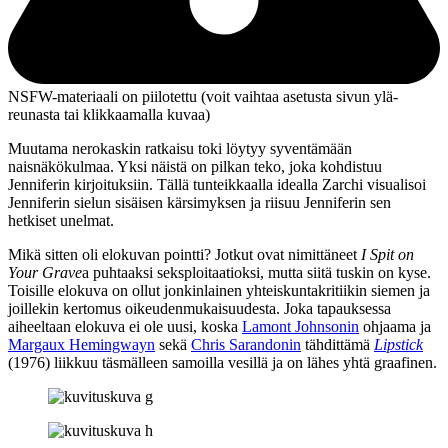
NSFW-materiaali on piilotettu (voit vaihtaa asetusta sivun ylä­
reunasta tai klikkaamalla kuvaa)
Muutama nerokaskin ratkaisu toki löytyy syventämään
naisnäkökulmaa. Yksi näistä on pilkan teko, joka kohdistuu
Jenniferin kirjoituksiin. Tällä tunteikkaalla idealla Zarchi visualisoi
Jenniferin sielun sisäisen kärsimyksen ja riisuu Jenniferin sen
hetkiset unelmat.
Mikä sitten oli elokuvan pointti? Jotkut ovat nimittäneet
I Spit on
Your Grave
a puhtaaksi seksploitaatioksi, mutta siitä tuskin on kyse.
Toisille elokuva on ollut jonkinlainen yhteiskuntakritiikin siemen ja
joillekin kertomus oikeudenmukaisuudesta. Joka tapauksessa
aiheeltaan elokuva ei ole uusi, koska
Lamont Johnsonin
ohjaama ja
Margaux Hemingwayn
sekä
Chris Sarandonin
tähdittämä
Lipstick
(1976) liikkuu täsmälleen samoilla vesillä ja on lähes yhtä graafinen.