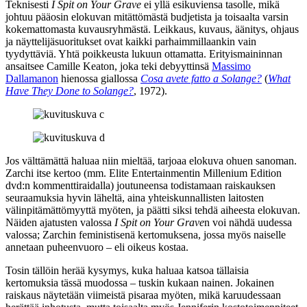
Teknisesti
I Spit on Your Grave
ei yllä esikuviensa tasolle, mikä
johtuu pääosin elokuvan mitättömästä budjetista ja toisaalta varsin
kokemattomasta kuvausryhmästä. Leikkaus, kuvaus, äänitys, ohjaus
ja näyttelijäsuoritukset ovat kaikki parhaimmillaankin vain
tyydyttäviä. Yhtä poikkeusta lukuun ottamatta. Erityismaininnan
ansaitsee Camille Keaton, joka teki debyyttinsä
Massimo
Dallamanon
hienossa giallossa
Cosa avete fatto a Solange?
(
What
Have They Done to Solange?
, 1972).
Jos välttämättä haluaa niin mieltää, tarjoaa elokuva ohuen sanoman.
Zarchi itse kertoo (mm. Elite Entertainmentin Millenium Edition
dvd:n kommenttiraidalla) joutuneensa todistamaan raiskauksen
seuraamuksia hyvin läheltä, aina yhteiskunnallisten laitosten
välinpitämättömyyttä myöten, ja päätti siksi tehdä aiheesta elokuvan.
Näiden ajatusten valossa
I Spit on Your Grave
n voi nähdä uudessa
valossa; Zarchin feministisenä kertomuksena, jossa myös naiselle
annetaan puheenvuoro – eli oikeus kostaa.
Tosin tällöin herää kysymys, kuka haluaa katsoa tällaisia
kertomuksia tässä muodossa – tuskin kukaan nainen. Jokainen
raiskaus näytetään viimeistä pisaraa myöten, mikä karuudessaan