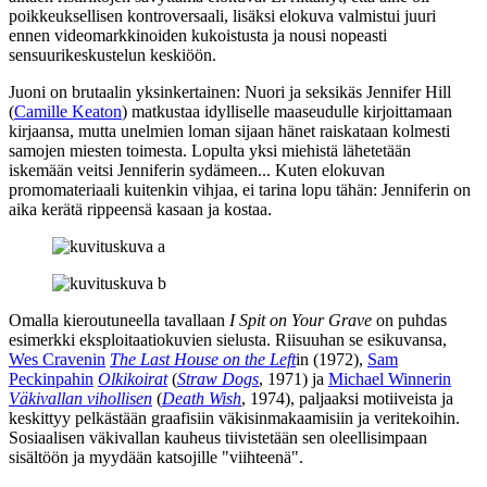
poikkeuksellisen kontroversaali, lisäksi elokuva valmistui juuri
ennen videomarkkinoiden kukoistusta ja nousi nopeasti
sensuurikeskustelun keskiöön.
Juoni on brutaalin yksinkertainen: Nuori ja seksikäs Jennifer Hill
(
Camille Keaton
) matkustaa idylliselle maaseudulle kirjoittamaan
kirjaansa, mutta unelmien loman sijaan hänet raiskataan kolmesti
samojen miesten toimesta. Lopulta yksi miehistä lähetetään
iskemään veitsi Jenniferin sydämeen... Kuten elokuvan
promomateriaali kuitenkin vihjaa, ei tarina lopu tähän: Jenniferin on
aika kerätä rippeensä kasaan ja kostaa.
Omalla kieroutuneella tavallaan
I Spit on Your Grave
on puhdas
esimerkki eksploitaatiokuvien sielusta. Riisuuhan se esikuvansa,
Wes Cravenin
The Last House on the Left
in (1972),
Sam
Peckinpahin
Olkikoirat
(
Straw Dogs
, 1971) ja
Michael Winnerin
Väkivallan vihollisen
(
Death Wish
, 1974), paljaaksi motiiveista ja
keskittyy pelkästään graafisiin väkisinmakaamisiin ja veritekoihin.
Sosiaalisen väkivallan kauheus tiivistetään sen oleellisimpaan
sisältöön ja myydään katsojille "viihteenä".