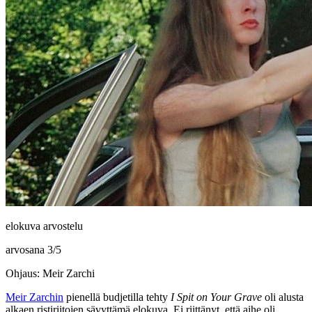
elokuva arvostelu
arvosana
3
/
5
Ohjaus: Meir Zarchi
Meir Zarchin
pienellä budjetilla tehty
I Spit on Your Grave
oli alusta
alkaen ristiriitojen sävyttämä elokuva. Ei riittänyt, että aihe oli