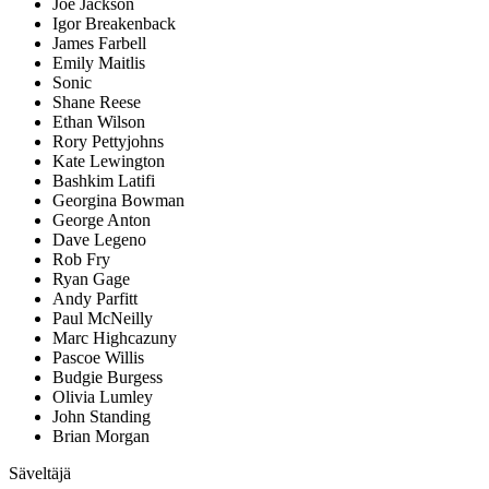
Joe Jackson
Igor Breakenback
James Farbell
Emily Maitlis
Sonic
Shane Reese
Ethan Wilson
Rory Pettyjohns
Kate Lewington
Bashkim Latifi
Georgina Bowman
George Anton
Dave Legeno
Rob Fry
Ryan Gage
Andy Parfitt
Paul McNeilly
Marc Highcazuny
Pascoe Willis
Budgie Burgess
Olivia Lumley
John Standing
Brian Morgan
Säveltäjä