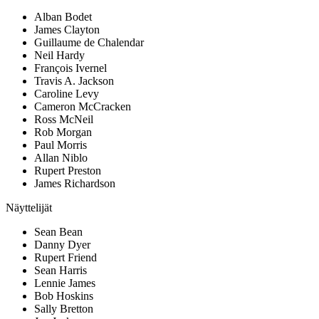
Alban Bodet
James Clayton
Guillaume de Chalendar
Neil Hardy
François Ivernel
Travis A. Jackson
Caroline Levy
Cameron McCracken
Ross McNeil
Rob Morgan
Paul Morris
Allan Niblo
Rupert Preston
James Richardson
Näyttelijät
Sean Bean
Danny Dyer
Rupert Friend
Sean Harris
Lennie James
Bob Hoskins
Sally Bretton