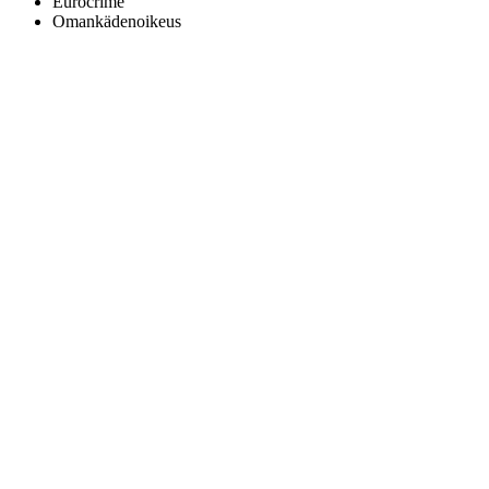
Eurocrime
Omankädenoikeus