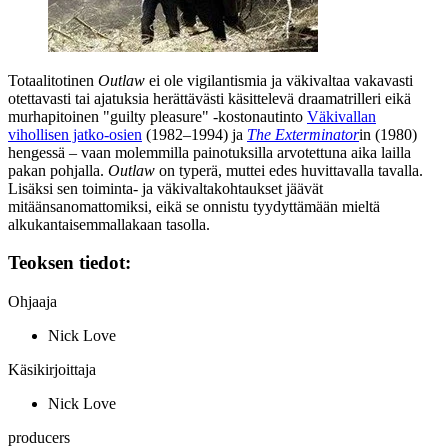
Totaalitotinen
Outlaw
ei ole vigilantismia ja väkivaltaa vakavasti
otettavasti tai ajatuksia herättävästi käsittelevä draamatrilleri eikä
murhapitoinen "guilty pleasure" ‑kostonautinto
Väkivallan
vihollisen jatko-osien
(1982–1994) ja
The Exterminator
in (1980)
hengessä – vaan molemmilla painotuksilla arvotettuna aika lailla
pakan pohjalla.
Outlaw
on typerä, muttei edes huvittavalla tavalla.
Lisäksi sen toiminta‑ ja väkivaltakohtaukset jäävät
mitäänsanomattomiksi, eikä se onnistu tyydyttämään mieltä
alkukantaisemmallakaan tasolla.
Teoksen tiedot:
Ohjaaja
Nick Love
Käsikirjoittaja
Nick Love
producers