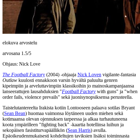
elokuva arvostelu
arvosana
1.5
/
5
Ohjaus: Nick Love
The Football Factory
(2004) ‑ohjaaja
Nick Loven
vigilante-fantasia
Outlaw
kuulosti ennakkoon varsin hyvältä paluulta genren
kipeimpiin ja arveluttavimpiin klassikoihin jo mainoskampanjaansa
lanseerattujen lausahduksien
"
Football Factory
with guns"
ja
"when
order fails, violence prevails"
sekä juonisynopsiksensa perusteella.
Taistelutantereelta Irakista kotiin Lontooseen palaava sotilas Bryant
(
Sean Bean
) huomaa vaimonsa löytäneen uuden miehen sekä
kotimaansa olevan ojennuksen tarpeessa ja alkaa turhautuneena
koota ympärilleen "fighting back" ‑kaartia hotellinsa luihun ja
sekopäisen fasistiturvapäällikön (
Sean Harris
) avulla.
Epäoikeudenmukaisesti kohdeltujen taviksien lisäksi toiminnasta