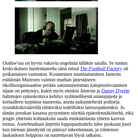
Outlaw
'ssa on hyvin vakavia ongelmia tälläkin saralla. Se tuntuu
keski-ikäisen huolestuneelta siinä missä
The Football Factory
oli
poikamaisen vastuuton. Kostamisen suuntautuminen Jamesin
esittämän Munroen vaimon murhan järjestäneen
rikollisorganisaation perään satunnaisemman katujensiivoamisen
sijaan on pettymys, kuten myös etenkin Jamesin ja
Danny Dyerin
hahmojen epäuskottava kehitys sydämellisestä asianajajasta ja
kertaalleen turpiinsa saaneesta, arasta pukumiehestä poliiseja
rynnäkkökivääreillä räiskiviksi todellisiksi lainsuojattomiksi. Jo
tämän porukan kasassa pysyminen näyttää epätodennäköiseltä, eikä
jengin yhteisiin kohtauksiin saada minkäänlaista yhteen kasvun
tuntua. Asetelmaltaan järjetön loppupaukuttelu tulee puskasta juuri
kun hieman jännitystä on päässyt rakentumaan, ja viimeisen
laukauksen helppous on naurettavan löysä ratkaisu.