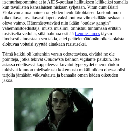
itsemurhapommittajat ja AIDS-potilaat hallituksen lellikeiksi samalla
kun tavallisten kansalaisten niskaan syljetään. Vitun cunt-
Blair!
Elokuvan ainoa nainen on yhden henkilökohtaisen kostonhimon
oikeuttava, arvattavasti tapettavaksi joutuva viimeisillään raskaana
oleva vaimo. Hämmästyttävästi niin ikään "outlaw gangin"
vähemmistöedustaja, musta muslimi, onnistuu tuntumaan erittäin
rasistiselta vedolta, sillä hahmoa esittää
Lennie James
täysin
ilmeisesti ainoastaan sen takia, ettei peittelemättömän oikeistolaista
elokuvaa voitaisi syyttää ainakaan rasistiseksi.
Tämä kaikki oli kuitenkin varsin odotettavissa, eivätkä ne ole
pointteja, jotka tekivät
Outlaw
'sta kehnon vigilante-paukun. Itse
asiassa edellisessä kappaleessa kuvatut typeryydet enemmänkin
tukisivat kunnon mielisairasta kokemusta mikäli niiden ohessa olisi
tarjolla jämäkän väkivaltaista ja banaalia oman käden oikeuden
jakoa.