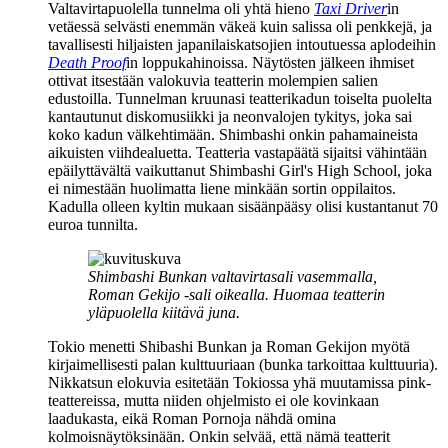
Valtavirtapuolella tunnelma oli yhtä hieno
Taxi Driver
in
vetäessä selvästi enemmän väkeä kuin salissa oli penkkejä, ja
tavallisesti hiljaisten japanilaiskatsojien intoutuessa aplodeihin
Death Proof
in loppukahinoissa. Näytösten jälkeen ihmiset
ottivat itsestään valokuvia teatterin molempien salien
edustoilla. Tunnelman kruunasi teatterikadun toiselta puolelta
kantautunut diskomusiikki ja neonvalojen tykitys, joka sai
koko kadun välkehtimään. Shimbashi onkin pahamaineista
aikuisten viihdealuetta. Teatteria vastapäätä sijaitsi vähintään
epäilyttävältä vaikuttanut Shimbashi Girl's High School, joka
ei nimestään huolimatta liene minkään sortin oppilaitos.
Kadulla olleen kyltin mukaan sisäänpääsy olisi kustantanut 70
euroa tunnilta.
Shimbashi Bunkan valtavirtasali vasemmalla,
Roman Gekijo ‑sali oikealla. Huomaa teatterin
yläpuolella kiitävä juna.
Tokio menetti Shibashi Bunkan ja Roman Gekijon myötä
kirjaimellisesti palan kulttuuriaan (bunka tarkoittaa kulttuuria).
Nikkatsun elokuvia esitetään Tokiossa yhä muutamissa pink-
teattereissa, mutta niiden ohjelmisto ei ole kovinkaan
laadukasta, eikä Roman Pornoja nähdä omina
kolmoisnäytöksinään. Onkin selvää, että nämä teatterit