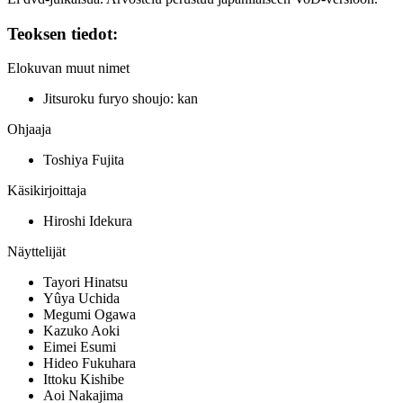
Teoksen tiedot:
Elokuvan muut nimet
Jitsuroku furyo shoujo: kan
Ohjaaja
Toshiya Fujita
Käsikirjoittaja
Hiroshi Idekura
Näyttelijät
Tayori Hinatsu
Yûya Uchida
Megumi Ogawa
Kazuko Aoki
Eimei Esumi
Hideo Fukuhara
Ittoku Kishibe
Aoi Nakajima