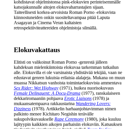
kohdistavat ohjelmistonsa pink-elokuvien perinteisemmälle
katsojakunnalle aitojen elokuvaharrastajien sijaan.
Taiteellisesti korkea-arvoisista Roman Porno ‑elokuvista
kiinnostuneiden onkin suositeltavampaa pitää Laputa
Asagayan ja Cinema Veran kaltaisten
retrospektiiviteattereiden ohjelmistoja silmällä.
Elokuvakattaus
Elitisti on valikoinut Roman Porno ‑genrestä jälleen
kahdeksan mielenkiintoista elokuvaa tarkemman tutkailun
alle. Elokuvilla ei ole varsinaista yhdistävää tekijää, vaan ne
edustavat genren lukuisia erilaisia alalajeja. Mukana on muun
muassa Nikkatsun vanhoista toimintaelokuvista ammentava
Sex Rider: Wet Highway
(1971), huikea nuorisokuvaus
Female Delinquent: A Docu-Drama
(1977), ranskalaiseen
dekkariromaaniin pohjaava
Erotic Liaisons
(1978) ja
mukaansatempaava rakkaustarina
Wandering Lovers:
Dizziness
(1978). Artikkelin harhaanjohtavimman nimen
palkinto menee Kichitaro Negishin terävälle
sukupolvikuvaukselle
Rape Ceremony
(1980), joka kuuluu
lajityypin kaikkien aikojen parhaisiin elokuviin. Katsauksen