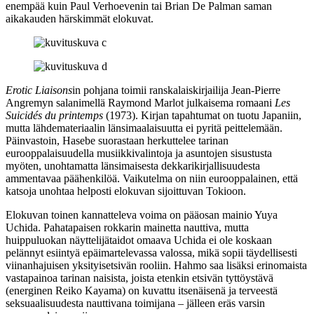
enempää kuin
Paul Verhoevenin
tai
Brian De Palman
saman
aikakauden härskimmät elokuvat.
Erotic Liaisons
in pohjana toimii ranskalaiskirjailija
Jean-Pierre
Angremyn
salanimellä Raymond Marlot julkaisema romaani
Les
Suicidés du printemps
(1973). Kirjan tapahtumat on tuotu Japaniin,
mutta lähdemateriaalin länsimaalaisuutta ei pyritä peittelemään.
Päinvastoin, Hasebe suorastaan herkuttelee tarinan
eurooppalaisuudella musiikkivalintoja ja asuntojen sisustusta
myöten, unohtamatta länsimaisesta dekkarikirjallisuudesta
ammentavaa päähenkilöä. Vaikutelma on niin eurooppalainen, että
katsoja unohtaa helposti elokuvan sijoittuvan Tokioon.
Elokuvan toinen kannatteleva voima on pääosan mainio Yuya
Uchida. Pahatapaisen rokkarin mainetta nauttiva, mutta
huippuluokan näyttelijätaidot omaava Uchida ei ole koskaan
pelännyt esiintyä epäimartelevassa valossa, mikä sopii täydellisesti
viinanhajuisen yksityisetsivän rooliin. Hahmo saa lisäksi erinomaista
vastapainoa tarinan naisista, joista etenkin etsivän tyttöystävä
(energinen
Reiko Kayama
) on kuvattu itsenäisenä ja terveestä
seksuaalisuudesta nauttivana toimijana – jälleen eräs varsin