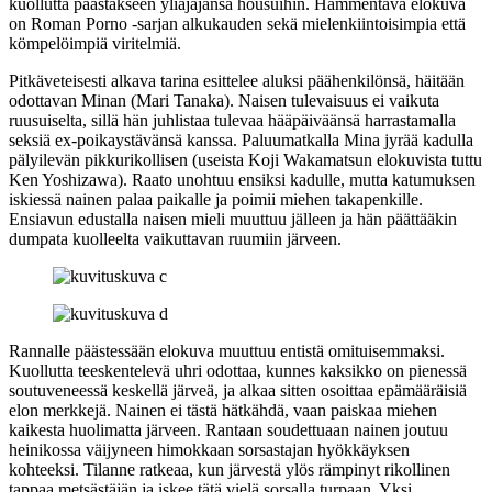
kuollutta päästäkseen yliajajansa housuihin. Hämmentävä elokuva
on Roman Porno ‑sarjan alkukauden sekä mielenkiintoisimpia että
kömpelöimpiä viritelmiä.
Pitkäveteisesti alkava tarina esittelee aluksi päähenkilönsä, häitään
odottavan Minan (
Mari Tanaka
). Naisen tulevaisuus ei vaikuta
ruusuiselta, sillä hän juhlistaa tulevaa hääpäiväänsä harrastamalla
seksiä ex‑poikaystävänsä kanssa. Paluumatkalla Mina jyrää kadulla
pälyilevän pikkurikollisen (useista
Koji Wakamatsun
elokuvista tuttu
Ken Yoshizawa
). Raato unohtuu ensiksi kadulle, mutta katumuksen
iskiessä nainen palaa paikalle ja poimii miehen takapenkille.
Ensiavun edustalla naisen mieli muuttuu jälleen ja hän päättääkin
dumpata kuolleelta vaikuttavan ruumiin järveen.
Rannalle päästessään elokuva muuttuu entistä omituisemmaksi.
Kuollutta teeskentelevä uhri odottaa, kunnes kaksikko on pienessä
soutuveneessä keskellä järveä, ja alkaa sitten osoittaa epämääräisiä
elon merkkejä. Nainen ei tästä hätkähdä, vaan paiskaa miehen
kaikesta huolimatta järveen. Rantaan soudettuaan nainen joutuu
heinikossa väijyneen himokkaan sorsastajan hyökkäyksen
kohteeksi. Tilanne ratkeaa, kun järvestä ylös rämpinyt rikollinen
tappaa metsästäjän ja iskee tätä vielä sorsalla turpaan. Yksi