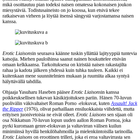
mikä osoittautuu pian todeksi naisen omatessa kokonaisen joukon
miesystäviä. Todistusaineisto on jo koossa, kun etsivä tekee
ratkaisevan virheen ja löytää itsensä sängystä varjostamansa naisen
kanssa.
Erotic Liaisons
in seuraava käänne tuskin yllättää lajityyppiä tuntevia
katsojia. Miehen pauloihinsa saanut nainen houkuttelee etsivän
omaan kelkkaansa. Tarkoituksena on kiristää naisen rakastajilta
rahaa ja kadota jälkeen yhdessä kuin tuhka tuuleen. Kaikki ei
kuitenkaan mene suunnitelmien mukaan ja ruumiita alkaa syntyä
hälyttävällä tahdilla.
Ohjaaja
Yasuharu Haseben
pääsee
Erotic Liaisons
in kanssa
poikkeuksellisen tukevan käsikirjoituksen pariin. Hänen 70‑luvun
puolivälin väkivaltaiset Roman Porno ‑elokuvat, kuten
Assault! Jack
the Ripper
(1976), olivat parhaillaan ensiluokkaista viihdettä, mutta
erityisen juonivetoisia ne eivät olleet.
Erotic Liaisons
sen sijaan oli
osa Nikkatsun 70‑luvun lopun uuden aallon Roman Pornoa, joka
pyrki kuromaan genre-elokuvan ja valtavirran välisen kuilun
minimiinsä hyvillä henkilöhahmoilla ja mielenkiintoisilla tarinoilla.
Erotic Liaisons
on eroottinen trilleri, joka ei eroa valtavirrasta sen