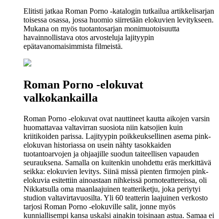
Elitisti jatkaa Roman Porno -katalogin tutkailua artikkelisarjan
toisessa osassa, jossa huomio siirretään elokuvien levitykseen.
Mukana on myös tuotantosarjan monimuotoisuutta
havainnollistava otos arvosteluja lajityypin
epätavanomaisimmista filmeistä.
Roman Porno ‑elokuvat
valkokankailla
Roman Porno ‑elokuvat ovat nauttineet kautta aikojen varsin
huomattavaa valtavirran suosiota niin katsojien kuin
kriitikoiden parissa. Lajityypin poikkeuksellinen asema pink-
elokuvan historiassa on usein nähty tasokkaiden
tuotantoarvojen ja ohjaajille suodun taiteellisen vapauden
seurauksena. Samalla on kuitenkin unohdettu eräs merkittävä
seikka: elokuvien levitys. Siinä missä pienten firmojen pink-
elokuvia esitettiin ainoastaan nihkeissä pornoteattereissa, oli
Nikkatsulla oma maanlaajuinen teatteriketju, joka periytyi
studion valtavirtavuosilta. Yli 60 teatterin laajuinen verkosto
tarjosi Roman Porno ‑elokuville salit, jonne myös
kunniallisempi kansa uskalsi ainakin toisinaan astua. Samaa ei