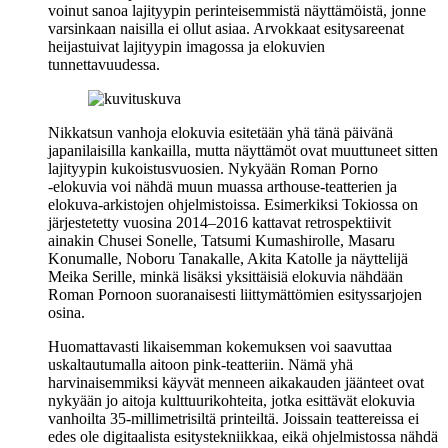
voinut sanoa lajityypin perinteisemmistä näyttämöistä, jonne
varsinkaan naisilla ei ollut asiaa. Arvokkaat esitysareenat
heijastuivat lajityypin imagossa ja elokuvien
tunnettavuudessa.
Nikkatsun vanhoja elokuvia esitetään yhä tänä päivänä
japanilaisilla kankailla, mutta näyttämöt ovat muuttuneet sitten
lajityypin kukoistusvuosien. Nykyään Roman Porno
‑elokuvia voi nähdä muun muassa arthouse-teatterien ja
elokuva-arkistojen ohjelmistoissa. Esimerkiksi Tokiossa on
järjestetetty vuosina 2014–2016 kattavat retrospektiivit
ainakin
Chusei Sonelle
,
Tatsumi Kumashirolle
,
Masaru
Konumalle
,
Noboru Tanakalle
,
Akita Katolle
ja näyttelijä
Meika Serille
, minkä lisäksi yksittäisiä elokuvia nähdään
Roman Pornoon suoranaisesti liittymättömien esityssarjojen
osina.
Huomattavasti likaisemman kokemuksen voi saavuttaa
uskaltautumalla aitoon pink-teatteriin. Nämä yhä
harvinaisemmiksi käyvät menneen aikakauden jäänteet ovat
nykyään jo aitoja kulttuurikohteita, jotka esittävät elokuvia
vanhoilta 35‑millimetrisiltä printeiltä. Joissain teattereissa ei
edes ole digitaalista esitystekniikkaa, eikä ohjelmistossa nähdä