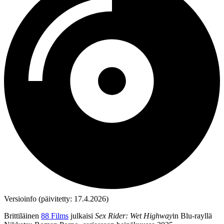
Versioinfo (päivitetty: 17.4.2026)
Brittiläinen
88 Films
julkaisi
Sex Rider: Wet Highway
in Blu‑rayllä