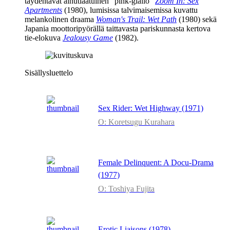
täydentävät ainutlaatuinen "pink-giallo"
Zoom In: Sex
Apartments
(1980), lumisissa talvimaisemissa kuvattu
melankolinen draama
Woman's Trail: Wet Path
(1980) sekä
Japania moottoripyörällä taittavasta pariskunnasta kertova
tie‑elokuva
Jealousy Game
(1982).
Sisällysluettelo
Sex Rider: Wet Highway (1971)
O: Koretsugu Kurahara
Female Delinquent: A Docu-Drama
(1977)
O: Toshiya Fujita
Erotic Liaisons (1978)