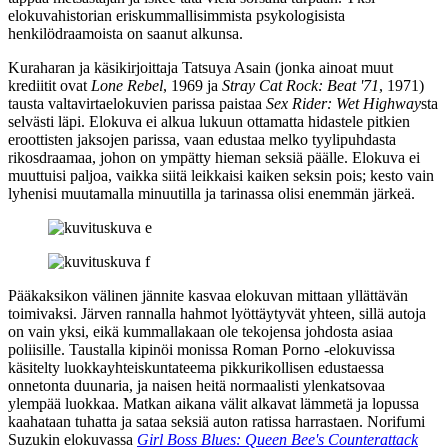
elokuvahistorian eriskummallisimmista psykologisista
henkilödraamoista on saanut alkunsa.
Kuraharan ja käsikirjoittaja
Tatsuya Asain
(jonka ainoat muut
krediitit ovat
Lone Rebel
, 1969 ja
Stray Cat Rock: Beat '71
, 1971)
tausta valtavirtaelokuvien parissa paistaa
Sex Rider: Wet Highway
sta
selvästi läpi. Elokuva ei alkua lukuun ottamatta hidastele pitkien
eroottisten jaksojen parissa, vaan edustaa melko tyylipuhdasta
rikosdraamaa, johon on ympätty hieman seksiä päälle. Elokuva ei
muuttuisi paljoa, vaikka siitä leikkaisi kaiken seksin pois; kesto vain
lyhenisi muutamalla minuutilla ja tarinassa olisi enemmän järkeä.
Pääkaksikon välinen jännite kasvaa elokuvan mittaan yllättävän
toimivaksi. Järven rannalla hahmot lyöttäytyvät yhteen, sillä autoja
on vain yksi, eikä kummallakaan ole tekojensa johdosta asiaa
poliisille. Taustalla kipinöi monissa Roman Porno ‑elokuvissa
käsitelty luokkayhteiskuntateema pikkurikollisen edustaessa
onnetonta duunaria, ja naisen heitä normaalisti ylenkatsovaa
ylempää luokkaa. Matkan aikana välit alkavat lämmetä ja lopussa
kaahataan tuhatta ja sataa seksiä auton ratissa harrastaen.
Norifumi
Suzukin
elokuvassa
Girl Boss Blues: Queen Bee's Counterattack