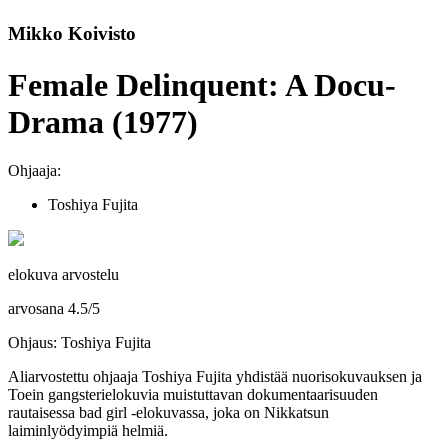
Mikko Koivisto
Female Delinquent: A Docu-
Drama (1977)
Ohjaaja:
Toshiya Fujita
elokuva arvostelu
arvosana
4.5
/
5
Ohjaus: Toshiya Fujita
Aliarvostettu ohjaaja
Toshiya Fujita
yhdistää nuorisokuvauksen ja
Toein gangsterielokuvia muistuttavan dokumentaarisuuden
rautaisessa bad girl ‑elokuvassa, joka on Nikkatsun
laiminlyödyimpiä helmiä.