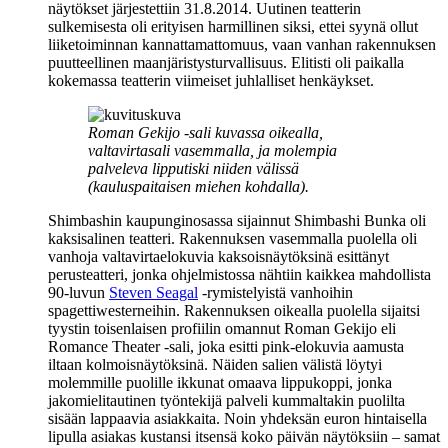
näytökset järjestettiin 31.8.2014. Uutinen teatterin
sulkemisesta oli erityisen harmillinen siksi, ettei syynä ollut
liiketoiminnan kannattamattomuus, vaan vanhan rakennuksen
puutteellinen maanjäristysturvallisuus. Elitisti oli paikalla
kokemassa teatterin viimeiset juhlalliset henkäykset.
Roman Gekijo ‑sali kuvassa oikealla,
valtavirtasali vasemmalla, ja molempia
palveleva lipputiski niiden välissä
(kauluspaitaisen miehen kohdalla).
Shimbashin kaupunginosassa sijainnut Shimbashi Bunka oli
kaksisalinen teatteri. Rakennuksen vasemmalla puolella oli
vanhoja valtavirtaelokuvia kaksoisnäytöksinä esittänyt
perusteatteri, jonka ohjelmistossa nähtiin kaikkea mahdollista
90‑luvun
Steven Seagal
‑rymistelyistä vanhoihin
spagettiwesterneihin. Rakennuksen oikealla puolella sijaitsi
tyystin toisenlaisen profiilin omannut Roman Gekijo eli
Romance Theater ‑sali, joka esitti pink-elokuvia aamusta
iltaan kolmoisnäytöksinä. Näiden salien välistä löytyi
molemmille puolille ikkunat omaava lippukoppi, jonka
jakomielitautinen työntekijä palveli kummaltakin puolilta
sisään lappaavia asiakkaita. Noin yhdeksän euron hintaisella
lipulla asiakas kustansi itsensä koko päivän näytöksiin – samat