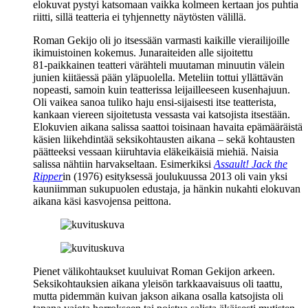
elokuvat pystyi katsomaan vaikka kolmeen kertaan jos puhtia
riitti, sillä teatteria ei tyhjennetty näytösten välillä.
Roman Gekijo oli jo itsessään varmasti kaikille vierailijoille
ikimuistoinen kokemus. Junaraiteiden alle sijoitettu
81‑paikkainen teatteri värähteli muutaman minuutin välein
junien kiitäessä pään yläpuolella. Meteliin tottui yllättävän
nopeasti, samoin kuin teatterissa leijailleeseen kusenhajuun.
Oli vaikea sanoa tuliko haju ensi-sijaisesti itse teatterista,
kankaan viereen sijoitetusta vessasta vai katsojista itsestään.
Elokuvien aikana salissa saattoi toisinaan havaita epämääräistä
käsien liikehdintää seksikohtausten aikana – sekä kohtausten
päätteeksi vessaan kiiruhtavia eläkeikäisiä miehiä. Naisia
salissa nähtiin harvakseltaan. Esimerkiksi
Assault! Jack the
Ripper
in (1976) esityksessä joulukuussa 2013 oli vain yksi
kauniimman sukupuolen edustaja, ja hänkin nukahti elokuvan
aikana käsi kasvojensa peittona.
Pienet välikohtaukset kuuluivat Roman Gekijon arkeen.
Seksikohtauksien aikana yleisön tarkkaavaisuus oli taattu,
mutta pidemmän kuivan jakson aikana osalla katsojista oli