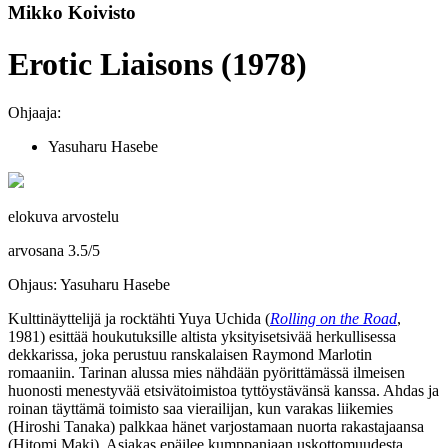
Mikko Koivisto
Erotic Liaisons (1978)
Ohjaaja:
Yasuharu Hasebe
elokuva arvostelu
arvosana
3.5
/
5
Ohjaus: Yasuharu Hasebe
Kulttinäyttelijä ja rocktähti
Yuya Uchida
(
Rolling on the Road
,
1981) esittää houkutuksille altista yksityisetsivää herkullisessa
dekkarissa, joka perustuu ranskalaisen
Raymond Marlotin
romaaniin. Tarinan alussa mies nähdään pyörittämässä ilmeisen
huonosti menestyvää etsivätoimistoa tyttöystävänsä kanssa. Ahdas ja
roinan täyttämä toimisto saa vierailijan, kun varakas liikemies
(
Hiroshi Tanaka
) palkkaa hänet varjostamaan nuorta rakastajaansa
(
Hitomi Maki
). Asiakas epäilee kumppaniaan uskottomuudesta,