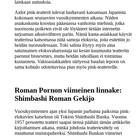
lainkaan uutuuksia.
Aidot pink-teatterit tulevat luultavasti katoamaan Japanista
kokonaan seuraavien vuosikymmenten aikana. Niiden
asiakaskunta koostuu pääasiassa vanhoista miehistä, jotka
nuorisosta poiketen eivät ole löytäneet tietään internetin
tarjoaman aikuisviihteen pariin. Nämä kanta-asiakkaat käyvät
teatterissa katsomassa niitä samoja elokuvia, joita esitettiin jo
heidän nuoruudessaan. Toki salista löytyy myös aina
satunnainen elokuvaharrastaja tai kesän kuumuutta teatteriin
paennut bisnesmies, mutta heidän rahoillaan ei toimintaa
kustanneta. Vakioasiakkaiden siirtyessä haudan lepoon on
sama kohtalo odotettavissa pian myös pink-teattereille.
Roman Pornon viimeinen linnake:
Shimbashi Roman Gekijo
Vuosikymmenten ajan yksi Japanin parhaista paikoista pink-
elokuvien katseluun oli Tokion Shimbashi Bunka. Vuonna
1957 perustettu teatteri saapui tiensä päähän tämän artikkelin
kirjoittamisen aikana, minkä johdosta teatteriesittely on
muuttunut muistopuheeksi. Shimbashi Bunkan viimeiset