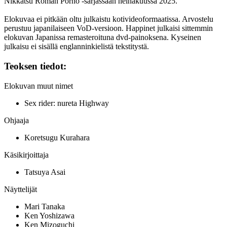
Nikkatsu Roman Porno ‑sarjassaan heinäkuussa 2025.
Elokuvaa ei pitkään oltu julkaistu kotivideoformaatissa. Arvostelu
perustuu japanilaiseen VoD‑versioon. Happinet julkaisi sittemmin
elokuvan Japanissa remasteroituna dvd‑painoksena. Kyseinen
julkaisu ei sisällä englanninkielistä tekstitystä.
Teoksen tiedot:
Elokuvan muut nimet
Sex rider: nureta Highway
Ohjaaja
Koretsugu Kurahara
Käsikirjoittaja
Tatsuya Asai
Näyttelijät
Mari Tanaka
Ken Yoshizawa
Ken Mizoguchi