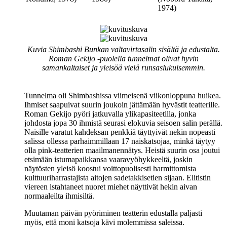
1974)
Kuvia Shimbashi Bunkan valtavirtasalin sisältä ja edustalta.
Roman Gekijo ‑puolella tunnelmat olivat hyvin
samankaltaiset ja yleisöä vielä runsaslukuisemmin.
Tunnelma oli Shimbashissa viimeisenä viikonloppuna huikea.
Ihmiset saapuivat suurin joukoin jättämään hyvästit teatterille.
Roman Gekijo pyöri jatkuvalla ylikapasiteetilla, jonka
johdosta jopa 30 ihmistä seurasi elokuvia seisoen salin perällä.
Naisille varatut kahdeksan penkkiä täyttyivät nekin nopeasti
salissa ollessa parhaimmillaan 17 naiskatsojaa, minkä täytyy
olla pink-teatterien maailmanennätys. Heistä suurin osa joutui
etsimään istumapaikkansa vaaravyöhykkeeltä, joskin
näytösten yleisö koostui voittopuolisesti harmittomista
kulttuuriharrastajista aitojen sadetakkisetien sijaan. Elitistin
viereen istahtaneet nuoret miehet näyttivät hekin aivan
normaaleilta ihmisiltä.
Muutaman päivän pyöriminen teatterin edustalla paljasti
myös, että moni katsoja kävi molemmissa saleissa.