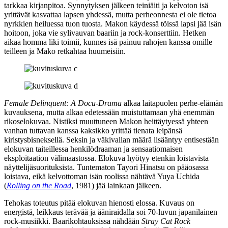
tarkkaa kirjanpitoa. Synnytyksen jälkeen teiniäiti ja kelvoton isä
yrittävät kasvattaa lapsen yhdessä, mutta perheonnesta ei ole tietoa
nyrkkien heiluessa tuon tuosta. Makon käydessä töissä lapsi jää isän
hoitoon, joka vie sylivauvan baariin ja rock-konserttiin. Hetken
aikaa homma liki toimii, kunnes isä painuu rahojen kanssa omille
teilleen ja Mako retkahtaa huumeisiin.
Female Delinquent: A Docu-Drama
alkaa laitapuolen perhe-elämän
kuvauksena, mutta alkaa edetessään muistuttamaan yhä enemmän
rikoselokuvaa. Nistiksi muuttuneen Makon heittäytyessä yhteen
vanhan tuttavan kanssa kaksikko yrittää tienata leipänsä
kiristysbisneksellä. Seksin ja väkivallan määrä lisääntyy entisestään
elokuvan taiteillessa henkilödraaman ja sensaatiomaisen
eksploitaation välimaastossa. Elokuva hyötyy etenkin loistavista
näyttelijäsuorituksista. Tuntematon Tayori Hinatsu on pääosassa
loistava, eikä kelvottoman isän roolissa nähtävä Yuya Uchida
(
Rolling on the Road
, 1981) jää lainkaan jälkeen.
Tehokas toteutus pitää elokuvan hienosti elossa. Kuvaus on
energistä, leikkaus terävää ja ääniraidalla soi 70‑luvun japanilainen
rock-musiikki. Baarikohtauksissa nähdään
Stray Cat Rock