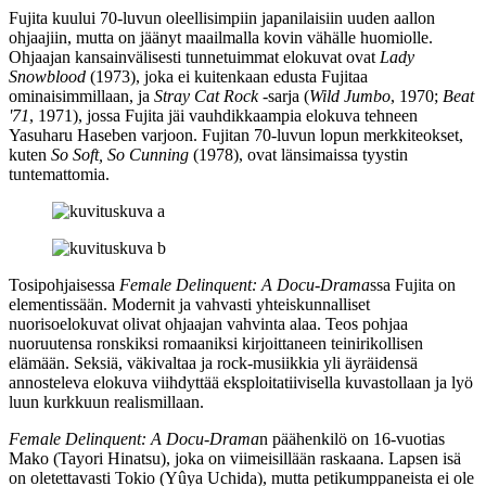
Fujita kuului 70‑luvun oleellisimpiin japanilaisiin uuden aallon
ohjaajiin, mutta on jäänyt maailmalla kovin vähälle huomiolle.
Ohjaajan kansainvälisesti tunnetuimmat elokuvat ovat
Lady
Snowblood
(1973), joka ei kuitenkaan edusta Fujitaa
ominaisimmillaan, ja
Stray Cat Rock
‑sarja (
Wild Jumbo
, 1970;
Beat
'71
, 1971), jossa Fujita jäi vauhdikkaampia elokuva tehneen
Yasuharu Haseben
varjoon. Fujitan 70‑luvun lopun merkkiteokset,
kuten
So Soft, So Cunning
(1978), ovat länsimaissa tyystin
tuntemattomia.
Tosipohjaisessa
Female Delinquent: A Docu-Drama
ssa Fujita on
elementissään. Modernit ja vahvasti yhteiskunnalliset
nuorisoelokuvat olivat ohjaajan vahvinta alaa. Teos pohjaa
nuoruutensa ronskiksi romaaniksi kirjoittaneen teinirikollisen
elämään. Seksiä, väkivaltaa ja rock-musiikkia yli äyräidensä
annosteleva elokuva viihdyttää eksploitatiivisella kuvastollaan ja lyö
luun kurkkuun realismillaan.
Female Delinquent: A Docu-Drama
n päähenkilö on 16‑vuotias
Mako (
Tayori Hinatsu
), joka on viimeisillään raskaana. Lapsen isä
on oletettavasti Tokio (
Yûya Uchida
), mutta petikumppaneista ei ole