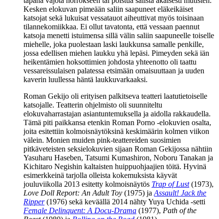
tapana vajota horrokseen tai poistua salista äkäisesti mutisten.
Kesken elokuvan pimeään saliin saapuneet eläkeikäiset
katsojat sekä lukuisat vessatauot aiheuttivat myös toisinaan
tilannekomiikkaa. Ei ollut tavatonta, että vessaan paennut
katsoja menetti istuimensa sillä välin saliin saapuneelle toiselle
miehelle, joka puolestaan laski laukkunsa samalle penkille,
jossa edellisen miehen laukku yhä lepäsi. Pimeyden sekä iän
heikentämien hoksottimien johdosta yhteenotto oli taattu
vessareissulaisen palatessa etsimään omaisuuttaan ja uuden
kaverin luullessa häntä laukkuvarkaaksi.
Roman Gekijo oli erityisen palkitseva teatteri laatutietoiselle
katsojalle. Teatterin ohjelmisto oli suunniteltu
elokuvaharrastajan asiantuntemuksella ja aidolla rakkaudella.
Tämä piti paikkansa etenkin Roman Porno ‑elokuvien osalta,
joita esitettiin kolmoisnäytöksinä keskimäärin kolmen viikon
välein. Monien muiden pink-teattereiden suosimien
pitkäveteisten seksielokuvien sijaan Roman Gekijossa nähtiin
Yasuharu Haseben
, Tatsumi Kumashiron, Noboru Tanakan ja
Kichitaro Negishin
kaltaisten huippuohjaajien töitä. Hyvinä
esimerkkeinä tarjolla olleista kokemuksista käyvät
jouluviikolla 2013 esitetty kolmoisnäytös
Trap of Lust
(1973),
Love Doll Report: An Adult Toy
(1975) ja
Assault! Jack the
Ripper
(1976) sekä keväällä 2014 nähty
Yuya Uchida
‑setti
Female Delinquent: A Docu-Drama
(1977),
Path of the