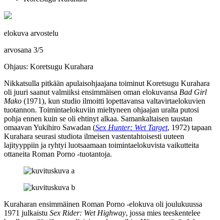
elokuva arvostelu
arvosana
3
/
5
Ohjaus: Koretsugu Kurahara
Nikkatsulla pitkään apulaisohjaajana toiminut
Koretsugu Kurahara
oli juuri saanut valmiiksi ensimmäisen oman elokuvansa
Bad Girl
Mako
(1971), kun studio ilmoitti lopettavansa valtavirtaelokuvien
tuotannon. Toimintaelokuviin mieltyneen ohjaajan uralta putosi
pohja ennen kuin se oli ehtinyt alkaa. Samankaltaisen taustan
omaavan
Yukihiro Sawadan
(
Sex Hunter: Wet Target
, 1972) tapaan
Kurahara seurasi studiota ilmeisen vastentahtoisesti uuteen
lajityyppiin ja ryhtyi luotsaamaan toimintaelokuvista vaikutteita
ottaneita Roman Porno ‑tuotantoja.
Kuraharan ensimmäinen Roman Porno ‑elokuva oli joulukuussa
1971 julkaistu
Sex Rider: Wet Highway
, jossa mies teeskentelee