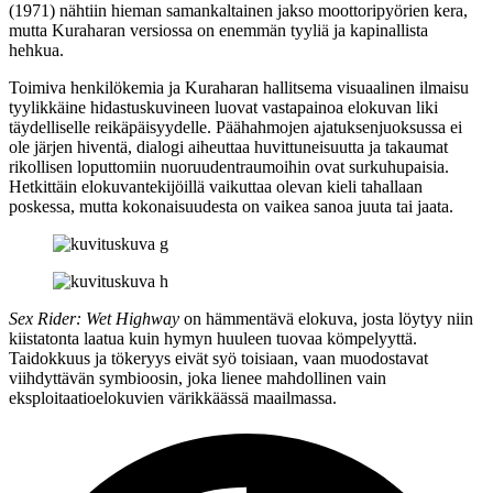
(1971) nähtiin hieman samankaltainen jakso moottoripyörien kera,
mutta Kuraharan versiossa on enemmän tyyliä ja kapinallista
hehkua.
Toimiva henkilökemia ja Kuraharan hallitsema visuaalinen ilmaisu
tyylikkäine hidastuskuvineen luovat vastapainoa elokuvan liki
täydelliselle reikäpäisyydelle. Päähahmojen ajatuksenjuoksussa ei
ole järjen hiventä, dialogi aiheuttaa huvittuneisuutta ja takaumat
rikollisen loputtomiin nuoruudentraumoihin ovat surkuhupaisia.
Hetkittäin elokuvantekijöillä vaikuttaa olevan kieli tahallaan
poskessa, mutta kokonaisuudesta on vaikea sanoa juuta tai jaata.
Sex Rider: Wet Highway
on hämmentävä elokuva, josta löytyy niin
kiistatonta laatua kuin hymyn huuleen tuovaa kömpelyyttä.
Taidokkuus ja tökeryys eivät syö toisiaan, vaan muodostavat
viihdyttävän symbioosin, joka lienee mahdollinen vain
eksploitaatioelokuvien värikkäässä maailmassa.