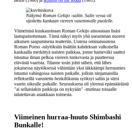
Beast
(1980) ja
Rolling on the Road
(1981).
Näkymä Roman Gekijo ‑saliin. Salin vessa oli
sijoitettu kankaan viereen vasemmalle puolelle.
Viimeisinä kuukausinaan Roman Gekijo ainoastaan lisäsi
laatupainotustaan. Tämä näkyi myös yhä useamman nuoren
aikuisen saapumisena teatteriin. Uutena ominaisuutena
Roman Porno ‑näytöksiin lisättiin kahdeksan valkoisella
kankaalla merkittyä naisten paikkaa, jonne hameväki saattoi
istuutua ilman pelkoa viereen tunkevasta ja puutteessa
elävästä vaarista. Tilanne tosin johti siihen, että lähes
jokaisessa näytöksessä vähintään yksi iäkkäämpi herrasmies
istuutui vahingossa naisten paikalle, jolloin ninjamaisilla
reflekseillä varustettu henkilökunta syöksyi saliin ja siirsi
vaarin oikealle paikalle. Seurauksena oli yleensä epämääräistä
"ai sellaisiakin paikkoja on nykyään"
‑mutinaa toisaalle
talutettavan asiakkaan toimesta.
Viimeinen hurraa-huuto Shimbashi
Bunkalle!