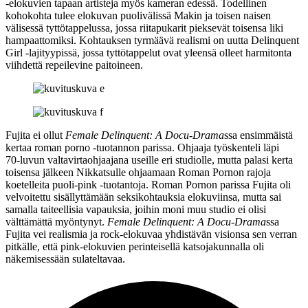
‑elokuvien tapaan artisteja myös kameran edessä. Todellinen
kohokohta tulee elokuvan puolivälissä Makin ja toisen naisen
välisessä tyttötappelussa, jossa riitapukarit pieksevät toisensa liki
hampaattomiksi. Kohtauksen tyrmäävä realismi on uutta Delinquent
Girl ‑lajityypissä, jossa tyttötappelut ovat yleensä olleet harmitonta
viihdettä repeilevine paitoineen.
Fujita ei ollut
Female Delinquent: A Docu-Drama
ssa ensimmäistä
kertaa roman porno ‑tuotannon parissa. Ohjaaja työskenteli läpi
70‑luvun valtavirtaohjaajana useille eri studiolle, mutta palasi kerta
toisensa jälkeen Nikkatsulle ohjaamaan Roman Pornon rajoja
koetelleita puoli-pink ‑tuotantoja. Roman Pornon parissa Fujita oli
velvoitettu sisällyttämään seksikohtauksia elokuviinsa, mutta sai
samalla taiteellisia vapauksia, joihin moni muu studio ei olisi
välttämättä myöntynyt.
Female Delinquent: A Docu-Drama
ssa
Fujita vei realismia ja rock-elokuvaa yhdistävän visionsa sen verran
pitkälle, että pink-elokuvien perinteisellä katsojakunnalla oli
näkemisessään sulateltavaa.