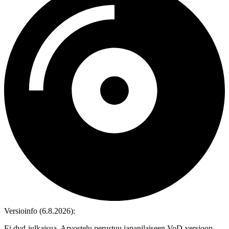
Versioinfo (6.8.2026):
Ei dvd‑julkaisua. Arvostelu perustuu japanilaiseen VoD‑versioon.