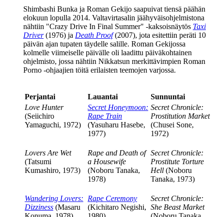
Shimbashi Bunka ja Roman Gekijo saapuivat tiensä päähän
elokuun lopulla 2014. Valtavirtasalin jäähyväisohjelmistona
nähtiin "Crazy Drive In Final Summer" ‑kaksoisnäytös
Taxi
Driver
(1976) ja
Death Proof
(2007), jota esitettiin peräti 10
päivän ajan tupaten täydelle salille. Roman Gekijossa
kolmelle viimeiselle päivälle oli laadittu päiväkohtainen
ohjelmisto, jossa nähtiin Nikkatsun merkittävimpien Roman
Porno ‑ohjaajien töitä erilaisten teemojen varjossa.
Perjantai
Lauantai
Sunnuntai
Love Hunter
Secret Honeymoon:
Secret Chronicle:
(Seiichiro
Rape Train
Prostitution Market
Yamaguchi, 1972)
(Yasuharu Hasebe,
(Chusei Sone,
1977)
1972)
Lovers Are Wet
Rape and Death of
Secret Chronicle:
(Tatsumi
a Housewife
Prostitute Torture
Kumashiro, 1973)
(Noboru Tanaka,
Hell
(Noboru
1978)
Tanaka, 1973)
Wandering Lovers:
Rape Ceremony
Secret Chronicle:
Dizziness
(Masaru
(Kichitaro Negishi,
She Beast Market
Konuma, 1978)
1980)
(Noboru Tanaka,