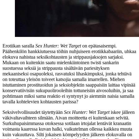
Erotiikan saralla
Sex Hunter: Wet Target
on epätasaisempi.
Päähenkilön hankkiutuessa töihin nuhjuiseen erotiikkabaariin, uhkaa
elokuva nahistua seksikohtausten ja strippausjaksojen sarjaksi.
Mukaan on kuitenkin saatu mielenkiintoinen twisti sankarin
suostuessa seksiä ja strippausta sisältävän pariesityksen
mekaaniseksi osapuoleksi, rasvatuksi lihaskimpuksi, jonka tehtävä
on toteuttaa yleisön toiveet katsojia samalla imarrellen. Miehen
istuttaminen prostituoidun ja seksiobjektin saappaisiin laittaa vipinää
konservatiivisiin sukupuolirooleihin tottuneisiin aivosoluihin, ja saa
pohtimaan miksi sama reaktio ei syntynyt jo aiemmin naisia samalla
tavalla kohtelevien kohtausten parissa?
Seksivelvollisuudet täytettyään
Sex Hunter: Wet Target
iskee jälleen
väkivaltavaihteen silmään. Aivan moitteetta ei kuitenkaan selvitä.
Surkuhupaisimmassa otoksessa sotilaan irtojalat lentävät kranaatin
voimasta kaaressa kuvan halki, vaikutelman ollessa kaikkea muuta
kuin vakuuttava. Silti jokaisen kömpelyyden jälkeen elokuvalla on