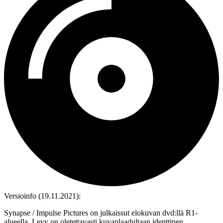
Versioinfo (19.11.2021):
Synapse / Impulse Pictures on julkaissut elokuvan dvd:llä R1-
alueella. Levy on oletettavasti kuvanlaadultaan identtinen