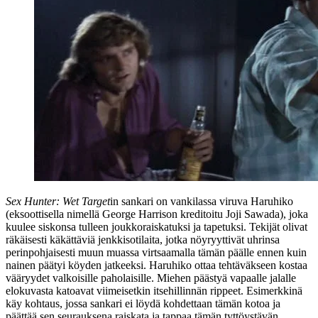
Sex Hunter: Wet Target
in sankari on vankilassa viruva Haruhiko
(eksoottisella nimellä
George Harrison
kreditoitu
Joji Sawada
), joka
kuulee siskonsa tulleen joukkoraiskatuksi ja tapetuksi. Tekijät olivat
räkäisesti käkättäviä jenkkisotilaita, jotka nöyryyttivät uhrinsa
perinpohjaisesti muun muassa virtsaamalla tämän päälle ennen kuin
nainen päätyi köyden jatkeeksi. Haruhiko ottaa tehtäväkseen kostaa
vääryydet valkoisille paholaisille. Miehen päästyä vapaalle jalalle
elokuvasta katoavat viimeisetkin itsehillinnän rippeet. Esimerkkinä
käy kohtaus, jossa sankari ei löydä kohdettaan tämän kotoa ja
päättää sen seurauksena raiskata ja tappaa tämän tyttöystävän.