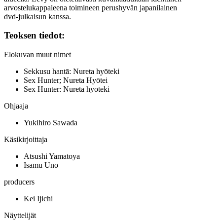
arvostelukappaleena toimineen perushyvän japanilainen
dvd‑julkaisun kanssa.
Teoksen tiedot:
Elokuvan muut nimet
Sekkusu hantā: Nureta hyōteki
Sex Hunter; Nureta Hyōtei
Sex Hunter: Nureta hyoteki
Ohjaaja
Yukihiro Sawada
Käsikirjoittaja
Atsushi Yamatoya
Isamu Uno
producers
Kei Ijichi
Näyttelijät