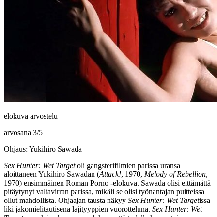
elokuva arvostelu
arvosana
3
/
5
Ohjaus: Yukihiro Sawada
Sex Hunter: Wet Target
oli gangsterifilmien parissa uransa
aloittaneen
Yukihiro Sawadan
(
Attack!
, 1970,
Melody of Rebellion
,
1970) ensimmäinen Roman Porno ‑elokuva. Sawada olisi eittämättä
pitäytynyt valtavirran parissa, mikäli se olisi työnantajan puitteissa
ollut mahdollista. Ohjaajan tausta näkyy
Sex Hunter: Wet Target
issa
liki jakomielitautisena lajityyppien vuorotteluna.
Sex Hunter: Wet