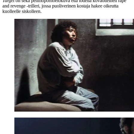
Target
on sekä pehmopornoelokuva että todella kovaotteinen rape
and revenge ‑trilleri, jossa puoliverinen kostaja hakee oikeutta
kuolleelle siskolleen.