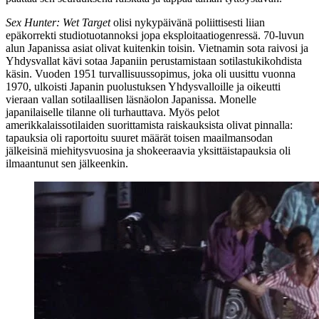
Sex Hunter: Wet Target
olisi nykypäivänä poliittisesti liian
epäkorrekti studiotuotannoksi jopa eksploitaatiogenressä. 70‑luvun
alun Japanissa asiat olivat kuitenkin toisin. Vietnamin sota raivosi ja
Yhdysvallat kävi sotaa Japaniin perustamistaan sotilastukikohdista
käsin. Vuoden 1951 turvallisuussopimus, joka oli uusittu vuonna
1970, ulkoisti Japanin puolustuksen Yhdysvalloille ja oikeutti
vieraan vallan sotilaallisen läsnäolon Japanissa. Monelle
japanilaiselle tilanne oli turhauttava. Myös pelot
amerikkalaissotilaiden suorittamista raiskauksista olivat pinnalla:
tapauksia oli raportoitu suuret määrät toisen maailmansodan
jälkeisinä miehitysvuosina ja shokeeraavia yksittäistapauksia oli
ilmaantunut sen jälkeenkin.