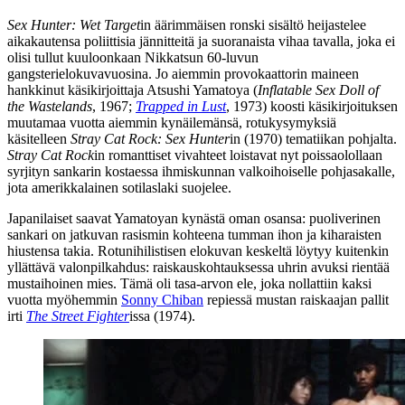
Sex Hunter: Wet Target
in äärimmäisen ronski sisältö heijastelee
aikakautensa poliittisia jännitteitä ja suoranaista vihaa tavalla, joka ei
olisi tullut kuuloonkaan Nikkatsun 60‑luvun
gangsterielokuvavuosina. Jo aiemmin provokaattorin maineen
hankkinut käsikirjoittaja
Atsushi Yamatoya
(
Inflatable Sex Doll of
the Wastelands
, 1967;
Trapped in Lust
, 1973) koosti käsikirjoituksen
muutamaa vuotta aiemmin kynäilemänsä, rotukysymyksiä
käsitelleen
Stray Cat Rock: Sex Hunter
in (1970) tematiikan pohjalta.
Stray Cat Rock
in romanttiset vivahteet loistavat nyt poissaolollaan
syrjityn sankarin kostaessa ihmiskunnan valkoihoiselle pohjasakalle,
jota amerikkalainen sotilaslaki suojelee.
Japanilaiset saavat Yamatoyan kynästä oman osansa: puoliverinen
sankari on jatkuvan rasismin kohteena tumman ihon ja kiharaisten
hiustensa takia. Rotunihilistisen elokuvan keskeltä löytyy kuitenkin
yllättävä valonpilkahdus: raiskauskohtauksessa uhrin avuksi rientää
mustaihoinen mies. Tämä oli tasa-arvon ele, joka nollattiin kaksi
vuotta myöhemmin
Sonny Chiban
repiessä mustan raiskaajan pallit
irti
The Street Fighter
issa (1974).