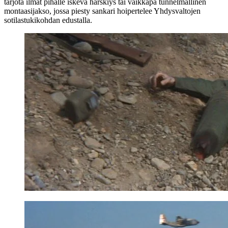
tarjota ilmat pihalle iskevä härskiys tai vaikkapa tunnelmallinen
montaasijakso, jossa piesty sankari hoipertelee Yhdysvaltojen
sotilastukikohdan edustalla.