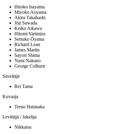
Hiroko Isayama
Miyoko Aoyama
Akira Takahashi
Jōji Sawada
Keiko Aikawa
Hitomi Yarimizu
Setsuko Ōyama
Richard Lean
James Martin
Sayori Shima
Yumi Nakano
George Colburn
Säveltäjä
Rei Tama
Kuvaaja
Teruo Hatanaka
Levittäjä / Jakelija
Nikkatsu