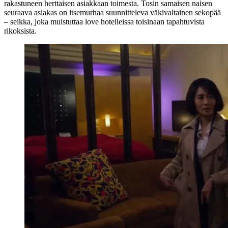
rakastuneen herttaisen asiakkaan toimesta. Tosin samaisen naisen
seuraava asiakas on itsemurhaa suunnitteleva väkivaltainen sekopää
– seikka, joka muistuttaa love hotelleissa toisinaan tapahtuvista
rikoksista.