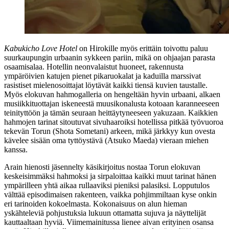
Kabukicho Love Hotel
on Hirokille myös erittäin toivottu paluu
suurkaupungin urbaanin sykkeen pariin, mikä on ohjaajan parasta
osaamisalaa. Hotellin neonvalaistut huoneet, rakennusta
ympäröivien katujen pienet pikaruokalat ja kaduilla marssivat
rasistiset mielenosoittajat löytävät kaikki tiensä kuvien taustalle.
Myös elokuvan hahmogalleria on hengeltään hyvin urbaani, alkaen
musiikkituottajan iskeneestä muusikonalusta kotoaan karanneeseen
teinityttöön ja tämän seuraan heittäytyneeseen yakuzaan. Kaikkien
hahmojen tarinat sitoutuvat sivuhaaroiksi hotellissa pitkää työvuoroa
tekevän Torun (
Shota Sometani
) arkeen, mikä järkkyy kun ovesta
kävelee sisään oma tyttöystävä (
Atsuko Maeda
) vieraan miehen
kanssa.
Arain hienosti jäsennelty käsikirjoitus nostaa Torun elokuvan
keskeisimmäksi hahmoksi ja sirpaloittaa kaikki muut tarinat hänen
ympärilleen yhtä aikaa rullaaviksi pieniksi palasiksi. Lopputulos
välttää episodimaisen rakenteen, vaikka pohjimmiltaan kyse onkin
eri tarinoiden kokoelmasta. Kokonaisuus on alun hieman
yskähteleviä pohjustuksia lukuun ottamatta sujuva ja näyttelijät
kauttaaltaan hyviä. Viimemainitussa lienee aivan erityinen osansa