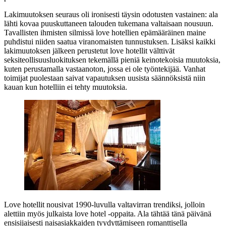
Lakimuutoksen seuraus oli ironisesti täysin odotusten vastainen: ala
lähti kovaa puuskuttaneen talouden tukemana valtaisaan nousuun.
Tavallisten ihmisten silmissä love hotellien epämääräinen maine
puhdistui niiden saatua viranomaisten tunnustuksen. Lisäksi kaikki
lakimuutoksen jälkeen perustetut love hotellit välttivät
seksiteollisuusluokituksen tekemällä pieniä keinotekoisia muutoksia,
kuten perustamalla vastaanoton, jossa ei ole työntekijää. Vanhat
toimijat puolestaan saivat vapautuksen uusista säännöksistä niin
kauan kun hotelliin ei tehty muutoksia.
Love hotellit nousivat 1990‑luvulla valtavirran trendiksi, jolloin
alettiin myös julkaista love hotel ‑oppaita. Ala tähtää tänä päivänä
ensisijaisesti naisasiakkaiden tyydyttämiseen romanttisella