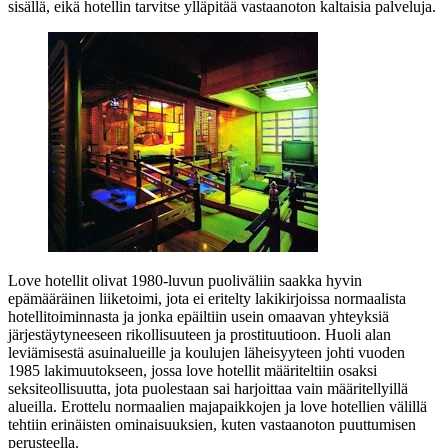
sisällä, eikä hotellin tarvitse ylläpitää vastaanoton kaltaisia palveluja.
Love hotellit olivat 1980‑luvun puoliväliin saakka hyvin
epämääräinen liiketoimi, jota ei eritelty lakikirjoissa normaalista
hotellitoiminnasta ja jonka epäiltiin usein omaavan yhteyksiä
järjestäytyneeseen rikollisuuteen ja prostituutioon. Huoli alan
leviämisestä asuinalueille ja koulujen läheisyyteen johti vuoden
1985 lakimuutokseen, jossa love hotellit määriteltiin osaksi
seksiteollisuutta, jota puolestaan sai harjoittaa vain määritellyillä
alueilla. Erottelu normaalien majapaikkojen ja love hotellien välillä
tehtiin erinäisten ominaisuuksien, kuten vastaanoton puuttumisen
perusteella.