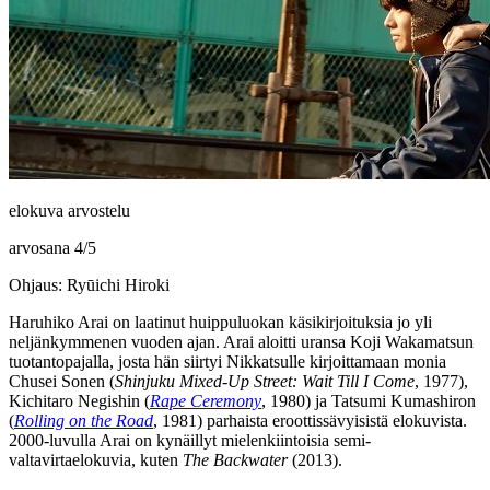
elokuva arvostelu
arvosana
4
/
5
Ohjaus: Ryūichi Hiroki
Haruhiko Arai
on laatinut huippuluokan käsikirjoituksia jo yli
neljänkymmenen vuoden ajan. Arai aloitti uransa
Koji Wakamatsun
tuotantopajalla, josta hän siirtyi Nikkatsulle kirjoittamaan monia
Chusei Sonen
(
Shinjuku Mixed‑Up Street: Wait Till I Come
, 1977),
Kichitaro Negishin
(
Rape Ceremony
, 1980) ja
Tatsumi Kumashiron
(
Rolling on the Road
, 1981) parhaista eroottissävyisistä elokuvista.
2000‑luvulla Arai on kynäillyt mielenkiintoisia semi-
valtavirtaelokuvia, kuten
The Backwater
(2013).