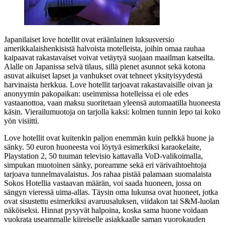
Japanilaiset love hotellit ovat eräänlainen luksusversio
amerikkalaishenkisistä halvoista motelleista, joihin omaa rauhaa
kaipaavat rakastavaiset voivat vetäytyä suojaan maailman katseilta.
Alalle on Japanissa selvä tilaus, sillä pienet asunnot sekä kotona
asuvat aikuiset lapset ja vanhukset ovat tehneet yksityisyydestä
harvinaista herkkua. Love hotellit tarjoavat rakastavaisille oivan ja
anonyymin pakopaikan: useimmissa hotelleissa ei ole edes
vastaanottoa, vaan maksu suoritetaan yleensä automaatilla huoneesta
käsin. Vierailumuotoja on tarjolla kaksi: kolmen tunnin lepo tai koko
yön visiitti.
Love hotellit ovat kuitenkin paljon enemmän kuin pelkkä huone ja
sänky. 50 euron huoneesta voi löytyä esimerkiksi karaokelaite,
Playstation 2, 50 tuuman televisio kattavalla VoD‑valikoimalla,
simpukan muotoinen sänky, poreamme sekä eri värivaihtoehtoja
tarjoava tunnelmavalaistus. Jos rahaa pistää palamaan suomalaista
Sokos Hotellia vastaavan määrän, voi saada huoneen, jossa on
sängyn vieressä uima-allas. Täysin oma lukunsa ovat huoneet, jotka
ovat sisustettu esimerkiksi avaruusaluksen, viidakon tai S&M-luolan
näköiseksi. Hinnat pysyvät halpoina, koska sama huone voidaan
vuokrata useammalle kiireiselle asiakkaalle saman vuorokauden