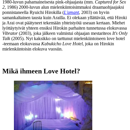
1980‑luvun pahamaineisesta pink-ohjaajasta (mm.
Captured for Sex
2
, 1986) 2000‑luvun alun mielenkiintoisimmaksi draamaohjaajaksi
ponnistaneella
Ryuichi Hirokilla
(
L'amant
, 2003) on hyvin
samankaltainen tausta kuin Arailla. Ei olekaan yllättävää, että Hiroki
ja Arai ovat päätyneet tekemään yhteistyötä useaan kertaan. Miehet
lyöttäytyivät yhteen ensiksi Hirokin parhaiten tunnetussa elokuvassa
Vibrator
(2003), joka jälkeen valmistui ohjaajan mestariteos
It's Only
Talk
(2005). Nyt kaksikko on tarttunut mielenkiintoiseen love hotel
‑teemaan elokuvassa
Kabukicho Love Hotel
, joka on Hirokin
mielenkiintoisin elokuva vuosiin.
Mikä ihmeen Love Hotel?