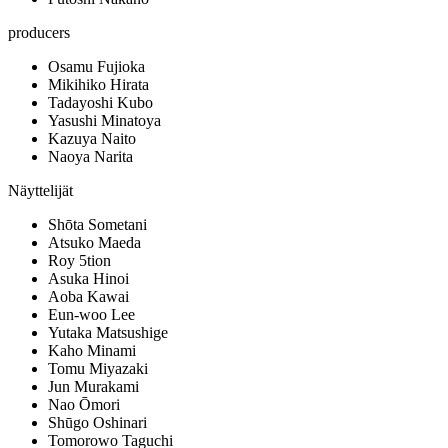
producers
Osamu Fujioka
Mikihiko Hirata
Tadayoshi Kubo
Yasushi Minatoya
Kazuya Naito
Naoya Narita
Näyttelijät
Shōta Sometani
Atsuko Maeda
Roy 5tion
Asuka Hinoi
Aoba Kawai
Eun-woo Lee
Yutaka Matsushige
Kaho Minami
Tomu Miyazaki
Jun Murakami
Nao Ōmori
Shūgo Oshinari
Tomorowo Taguchi