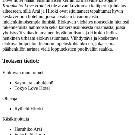
Love hotel ‑alaan ensimmäisen kerran törmäävälle katsojalle
Kabukicho Love Hotel
ei ole aivan kovimman kaliiperin johdatus
aiheeseen, sillä Arai ja Hiroki ovat sijoittaneet tapahtumat hyvin
keskivertoon hotelliin, jossa tavataan tavanomaista
mielenkiintoisempia ihmisiä. Elokuvan viehätys nouseekin hienosti
rakennetuista hahmoista sekä katkeransuloisesta draamasta, jossa
yhdistyvät valtavirtamainen hyväntuulisuus ja Hirokin indie-
henkinen urbaani elokuvasuuntaus. Viihdyttävä ja koskettava
elokuva huipentuu hienoon lopetuskohtaukseen, joka seuraa
päähenkilön tarinaa vielä lopputekstien puoliväliin saakka.
Teoksen tiedot:
Elokuvan muut nimet
Sayonara kabukichō
Tokyo Love Hotel
Ohjaaja
Ryūichi Hiroki
Käsikirjoittaja
Haruhiko Arai
Futoshi Nakano