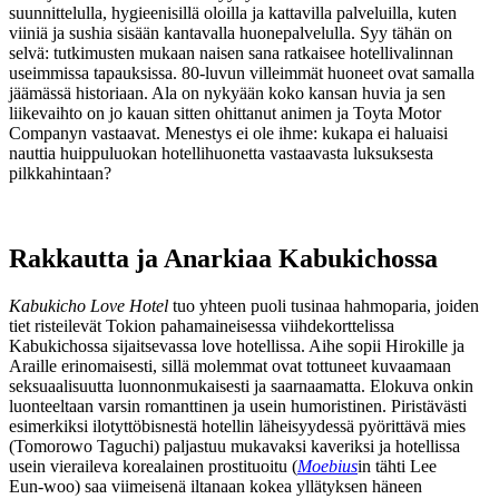
suunnittelulla, hygieenisillä oloilla ja kattavilla palveluilla, kuten
viiniä ja sushia sisään kantavalla huonepalvelulla. Syy tähän on
selvä: tutkimusten mukaan naisen sana ratkaisee hotellivalinnan
useimmissa tapauksissa. 80‑luvun villeimmät huoneet ovat samalla
jäämässä historiaan. Ala on nykyään koko kansan huvia ja sen
liikevaihto on jo kauan sitten ohittanut animen ja Toyta Motor
Companyn vastaavat. Menestys ei ole ihme: kukapa ei haluaisi
nauttia huippuluokan hotellihuonetta vastaavasta luksuksesta
pilkkahintaan?
Rakkautta ja Anarkiaa Kabukichossa
Kabukicho Love Hotel
tuo yhteen puoli tusinaa hahmoparia, joiden
tiet risteilevät Tokion pahamaineisessa viihdekorttelissa
Kabukichossa sijaitsevassa love hotellissa. Aihe sopii Hirokille ja
Araille erinomaisesti, sillä molemmat ovat tottuneet kuvaamaan
seksuaalisuutta luonnonmukaisesti ja saarnaamatta. Elokuva onkin
luonteeltaan varsin romanttinen ja usein humoristinen. Piristävästi
esimerkiksi ilotyttöbisnestä hotellin läheisyydessä pyörittävä mies
(
Tomorowo Taguchi
) paljastuu mukavaksi kaveriksi ja hotellissa
usein vieraileva korealainen prostituoitu (
Moebius
in tähti
Lee
Eun‑woo
) saa viimeisenä iltanaan kokea yllätyksen häneen