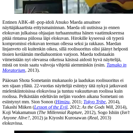
Entinen ABK‑48 ‑pop‑idoli Atsuko Maeda ansaitsee
näyttäjäkaartista erityismaininnan. Maeda oli uutisissa jo ennen
elokuvan julkaisua ohjaajan turhaannuttua hänen vaatimukseensa
pitää rintansa piilossa läpi elokuvan. Hirokille kyseessä oli typerä
kompromissi elokuvan teeman ollessa seksi ja rakkaus. Maedan
linjanveto oli kuitenkin oikea, sillä roolisuoritus olisi jäänyt helposti
tissien keräämän mediahuomion varjoon. Maeda todistaakin
viimeistään nyt olevansa oikeissa käsissä aidosti hyvä näyttelijä,
mistä on tosin saatu vahvoja vihjeitä aiemminkin (esim.
Tamako in
Moratorium
, 2013).
Pääosan Shota Sometanin mukanaolo ja laadukas roolisuoritus ei
sen sijaan yllätä. 22‑vuotias näyttelijä esiintyy tätä nykyä jatkuvasti
mielenkiintoisissa elokuvissa ja tuntuu vakuuttavan roolissa kuin
roolissa. Pelkästään edeltävän neljän vuoden aikana Sometani on
esiintynyt mm.
Sion Sonon
(
Himizu
, 2011;
Tokyo Tribe
, 2014),
Takashi Miiken (
Lesson of the Evil
, 2012;
As the Gods Will
, 2014),
Koji Wakamatsun (
The Millennial Rapture
, 2012),
Sogo Ishiin
(
Isn't
Anyone Alive?
, 2012) ja
Kiyoshi Kurosawan
(
Real
, 2013)
elokuvissa.