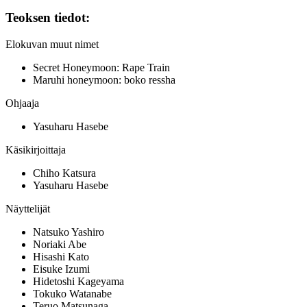
Teoksen tiedot:
Elokuvan muut nimet
Secret Honeymoon: Rape Train
Maruhi honeymoon: boko ressha
Ohjaaja
Yasuharu Hasebe
Käsikirjoittaja
Chiho Katsura
Yasuharu Hasebe
Näyttelijät
Natsuko Yashiro
Noriaki Abe
Hisashi Kato
Eisuke Izumi
Hidetoshi Kageyama
Tokuko Watanabe
Teruo Matsunaga