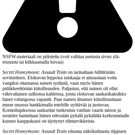
NSFW-materiaali on piilotettu (voit vaihtaa asetusta sivun ylä­
reunasta tai klikkaamalla kuvaa)
Secret Honeymoon: Assault Train
on tarinaltaan hillittömän
sovinistinen. Elokuvan leppoisa raiskaaja ei ainoastaan voita
vangiksi ottamansa naisen sydäntä, vaan myös hänen
pidäkkeettömän kiitollisuuden. Paljastuu, että nainen oli ollut
väkivaltaisen sulhonsa kahleissa, joista elokuvan sankarikaksikko
hänet vahingossa vapautti. Pian nainen ilmaisee kiitollisuuttaan
muun muassa hankkimalla miehille syötävää ja juotavaa.
Komediajaksossa sankaritar tunkeutuu vanhan vaarin taloon ja
nostelee hamettaan hänen edessään pykälä pykälältä korkeammalle
kunnes kauppakassi on täyttynyt elintarvikkeista.
Secret Honeymoon: Assault Train
edustaa näkökulmasta riippuen