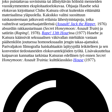
joko puistattavaa sovinismia tai ällistyttävän hölmöä menneiden
vuosikymmenten eksploitaatioelokuvaa. Ohjaaja Hasebe sekä
elokuvan kirjoittanut
Chiho Katsura
olivat kuitenkin eittämättä
materiaalinsa yläpuolella. Kaksikko valitsi suosittuun
raiskausteemaan jatkuvasti erilaisia lähestymistapoja, jotka
vaihtelivat sarjamurhaajatrilleristä (
Assault! Jack the Ripper
, 1976)
absurdiin rakkaustarinaan (
Secret Honeymoon: Assault Train
) ja
satiiriin (
Raping!
, 1978).
Rape! 13th Hour
issa (1977) Hasebe ja
Katsura käänsivät seksuaalisen väkivallan miehiäkin vastaan
päähenkilön joutuessa homoseksuaalin jengin takaa-ajamaksi.
Parivaljakon filmografia haiskahtaakin lajityypillä leikitelleen ja sen
konventiot tiedostaneiden elokuvantekijöiden työltä. Lisävakuuttelua
kaipaavan kannattaa tarkistaa Katsuran edellinen työ ennen
Secret
Honeymoon: Assault Train
ia: kulttiklassikko
House
(1977).