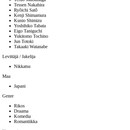
Tessen Nakahira
Ryôichi Satô
Kenji Shimamura
Kunio Shimizu
Yoshihiko Tabata
Eigo Taniguchi
Yukitomo Tochino
Jun Totoki
Takaaki Watanabe
Levittäjä / Jakelija
Nikkatsu
Maa
Japani
Genre
Rikos
Draama
Komedia
Romantiikka