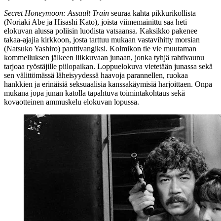
Secret Honeymoon: Assault Train
seuraa kahta pikkurikollista
(
Noriaki Abe
ja
Hisashi Kato
), joista viimemainittu saa heti
elokuvan alussa poliisin luodista vatsaansa. Kaksikko pakenee
takaa-ajajia kirkkoon, josta tarttuu mukaan vastavihitty morsian
(
Natsuko Yashiro
) panttivangiksi. Kolmikon tie vie muutaman
kommelluksen jälkeen liikkuvaan junaan, jonka tyhjä rahtivaunu
tarjoaa ryöstäjille piilopaikan. Loppuelokuva vietetään junassa sekä
sen välittömässä läheisyydessä haavoja parannellen, ruokaa
hankkien ja erinäisiä seksuaalisia kanssakäymisiä harjoittaen. Onpa
mukana jopa junan katolla tapahtuva toimintakohtaus sekä
kovaotteinen ammuskelu elokuvan lopussa.