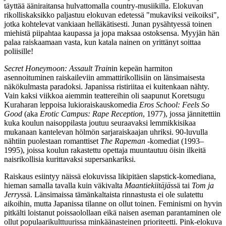
täyttää ääniraitansa hulvattomalla country-musiikilla. Elokuvan
rikolliskaksikko paljastuu elokuvan edetessä "mukaviksi veikoiksi",
jotka kohtelevat vankiaan helläkätisesti. Junan pysähtyessä toinen
miehistä piipahtaa kaupassa ja jopa maksaa ostoksensa. Myyjän hän
palaa raiskaamaan vasta, kun katala nainen on yrittänyt soittaa
poliisille!
Secret Honeymoon: Assault Train
in kepeän harmiton
asennoituminen raiskaileviin ammattirikollisiin on länsimaisesta
näkökulmasta paradoksi. Japanissa ristiriitaa ei kuitenkaan nähty.
Vain kaksi viikkoa aiemmin teattereihin oli saapunut
Koretsugu
Kuraharan
leppoisa lukioraiskauskomedia
Eros School: Feels So
Good
(aka
Erotic Campus: Rape Reception
, 1977), jossa jännitettiin
kuka koulun naisoppilasta joutuu seuraavaksi lemmikkisikaa
mukanaan kantelevan hölmön sarjaraiskaajan uhriksi. 90‑luvulla
nähtiin puolestaan romanttiset
The Rapeman
‑komediat (1993–
1995), joissa koulun rakastettu opettaja muuntautuu öisin ilkeitä
naisrikollisia kurittavaksi supersankariksi.
Raiskaus esiintyy näissä elokuvissa likipitäen slapstick-komediana,
hieman samalla tavalla kuin väkivalta
Maantiekiitäjä
ssä tai
Tom ja
Jerry
ssä. Länsimaissa tämänkaltaista rinnastusta ei ole sulatettu
aikoihin, mutta Japanissa tilanne on ollut toinen. Feminismi on hyvin
pitkälti loistanut poissaolollaan eikä naisen aseman parantaminen ole
ollut populaarikulttuurissa minkäänasteinen prioriteetti. Pink-elokuva