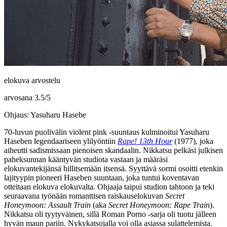
elokuva arvostelu
arvosana
3.5
/
5
Ohjaus: Yasuharu Hasebe
70‑luvun puolivälin violent pink ‑suuntaus kulminoitui
Yasuharu
Haseben
legendaariseen ylilyöntiin
Rape! 13th Hour
(1977), joka
aiheutti sadismissaan pienoisen skandaalin. Nikkatsu pelkäsi julkisen
paheksunnan kääntyvän studiota vastaan ja määräsi
elokuvantekijänsä hillitsemään itsensä. Syyttävä sormi osoitti etenkin
lajityypin pioneeri Haseben suuntaan, joka tuntui koventavan
otteitaan elokuva elokuvalta. Ohjaaja taipui studion tahtoon ja teki
seuraavana työnään romanttisen raiskauselokuvan
Secret
Honeymoon: Assault Train
(aka
Secret Honeymoon: Rape Train
).
Nikkatsu oli tyytyväinen, sillä Roman Porno ‑sarja oli tuotu jälleen
hyvän maun pariin. Nykykatsojalla voi olla asiassa sulattelemista.