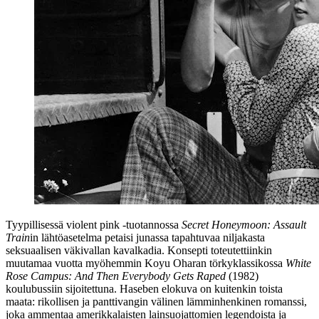
Tyypillisessä violent pink ‑tuotannossa
Secret Honeymoon: Assault
Train
in lähtöasetelma petaisi junassa tapahtuvaa niljakasta
seksuaalisen väkivallan kavalkadia. Konsepti toteutettiinkin
muutamaa vuotta myöhemmin
Koyu Oharan
törkyklassikossa
White
Rose Campus: And Then Everybody Gets Raped
(1982)
koulubussiin sijoitettuna. Haseben elokuva on kuitenkin toista
maata: rikollisen ja panttivangin välinen lämminhenkinen romanssi,
joka ammentaa amerikkalaisten lainsuojattomien legendoista ja