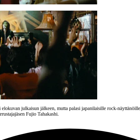
lokuvan julkaisun jälkeen, mutta palasi japanilaisille rock-näyttänöill
perustajajäsen Fujio Tahakashi.