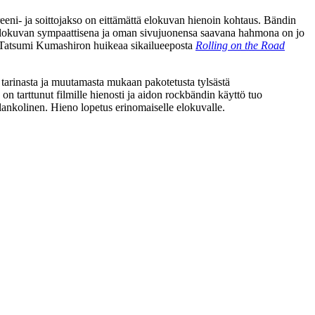
ni‑ ja soittojakso on eittämättä elokuvan hienoin kohtaus. Bändin
n elokuvan sympaattisena ja oman sivujuonensa saavana hahmona on jo
 Tatsumi Kumashiron huikeaa sikailueeposta
Rolling on the Road
tarinasta ja muutamasta mukaan pakotetusta tylsästä
n tarttunut filmille hienosti ja aidon rockbändin käyttö tuo
lankolinen. Hieno lopetus erinomaiselle elokuvalle.