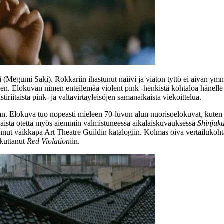
 (
Megumi Saki
). Rokkariin ihastunut naiivi ja viaton tyttö ei aivan 
n. Elokuvan nimen enteilemää violent pink ‑henkistä kohtaloa hänelle e
iriitaista pink‑ ja valtavirtayleisöjen samanaikaista viekoittelua.
aan. Elokuva tuo nopeasti mieleen 70‑luvun alun nuorisoelokuvat, kute
aista otetta myös aiemmin valmistuneessa aikalaiskuvauksessa
Shinjuku
vannut vaikkapa Art Theatre Guildin katalogiin. Kolmas oiva vertailuko
ikuttanut
Red Violation
iin.