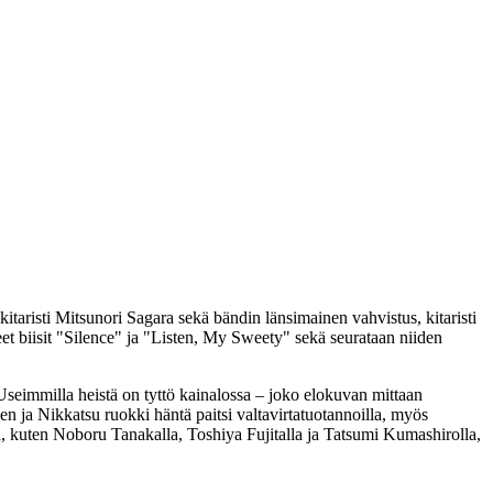
 kitaristi
Mitsunori Sagara
sekä bändin länsimainen vahvistus, kitaristi
et biisit "Silence" ja "Listen, My Sweety" sekä seurataan niiden
. Useimmilla heistä on tyttö kainalossa – joko elokuvan mittaan
en ja Nikkatsu ruokki häntä paitsi valtavirtatuotannoilla, myös
a, kuten
Noboru Tanakalla
,
Toshiya Fujitalla
ja
Tatsumi Kumashirolla
,