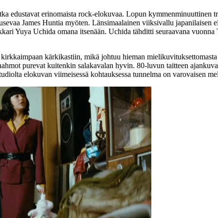
tka edustavat erinomaista rock-elokuvaa. Lopun kymmenminuuttinen tree
 nousevaa James Huntia myöten. Länsimaalainen viiksivallu japanilaise
kkari
Yuya Uchida
omana itsenään. Uchida tähditti seuraavana vuonna
 kirkkaimpaan kärkikastiin, mikä johtuu hieman mielikuvituksettomasta 
ahmot purevat kuitenkin salakavalan hyvin. 80‑luvun taitteen ajankuva o
tysstudiolta elokuvan viimeisessä kohtauksessa tunnelma on varovaisen me