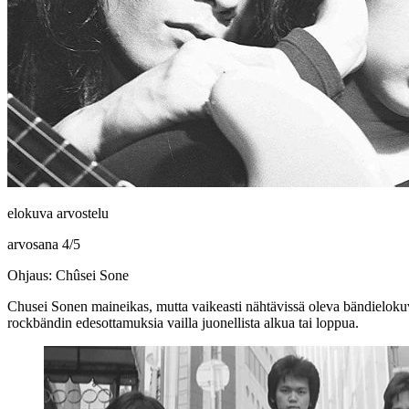
elokuva arvostelu
arvosana
4
/
5
Ohjaus: Chûsei Sone
Chusei Sonen
maineikas, mutta vaikeasti nähtävissä oleva bändielok
rockbändin edesottamuksia vailla juonellista alkua tai loppua.