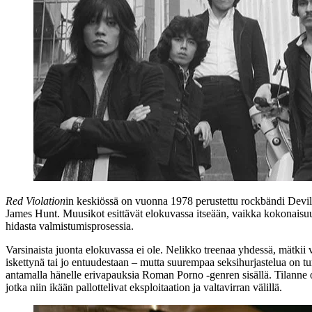
Red Violation
in keskiössä on vuonna 1978 perustettu rockbändi
Devil
James Hunt
. Muusikot esittävät elokuvassa itseään, vaikka kokonaisu
hidasta valmistumisprosessia.
Varsinaista juonta elokuvassa ei ole. Nelikko treenaa yhdessä, mätkii v
iskettynä tai jo entuudestaan – mutta suurempaa seksihurjastelua on tu
antamalla hänelle erivapauksia Roman Porno ‑genren sisällä. Tilanne o
jotka niin ikään pallottelivat eksploitaation ja valtavirran välillä.