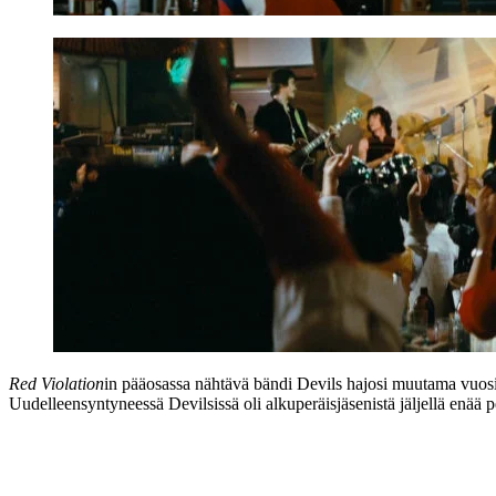
Red Violation
in pääosassa nähtävä bändi Devils hajosi muutama vuosi e
Uudelleensyntyneessä Devilsissä oli alkuperäisjäsenistä jäljellä enää 