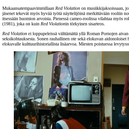
Mukaansatempaavimmillaan
Red Violation
on musiikkijaksoissaan, jo
jäsenet tekevät myös hyvää työtä näyttelijöinä merkittävään rooliin
itsessään huomion arvoista. Pienessä cameo-roolissa vilahtaa myös ro
(1981), joka on kuin
Red Violation
in törkyinen sisarteos.
Red Violation
ei loppupeleissä välttämättä yllä Roman Pornojen aivan
seksikohtauksesta. Sonen rauhallinen ote sekä elokuvan aidonoloiset h
elokuvalle kulttuurihistoriallista lisäarvoa. Miesten poistuessa levy