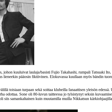
s
, johon kuuluivat laulaja/basisti
Fujio Takahashi
, rumpali
Tatsuaki Ito
,
us lieneekin pääosin fiktiivinen. Elokuvassa kuullaan myös bändin tuore
älillä toisiaan turpaan sekä soittaa klubeilla fanaattisen yleisön edessä
rha odottaa. Sone oli 80‑luvun taitteessa jo tylsistynyt seksin kuvaamise
li siis samankaltainen kuin muutamilla muilla Nikkatsun kärkiohjaajill