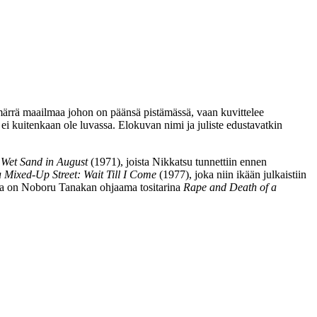
ymmärrä maailmaa johon on päänsä pistämässä, vaan kuvittelee
i kuitenkaan ole luvassa. Elokuvan nimi ja juliste edustavatkin
n
Wet Sand in August
(1971), joista Nikkatsu tunnettiin ennen
 Mixed‑Up Street: Wait Till I Come
(1977), joka niin ikään julkaistiin
hta on Noboru Tanakan ohjaama tositarina
Rape and Death of a