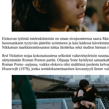
Elokuvan tytöistä mielenkiintoisin on oman sivujuonteensa saava Mari
bassosankarin tyytyvän jäätelön syömiseen ja käsi kädessä kävelemisee
Nikkatsun markkinointiosaston tuttua liioittelua sekä studion hieman rist
Red Violation
nojaa kokonaisuutena selkeästi valtavirtayleisön suunt
siirtymistään Roman Pornon pariin. Ohjaaja Sone hyödynsi samankalt
Roman Porno ‑sarjassa, vaikka elokuva olisi sisältönsä puolesta kel
Housewife
(1978), jonka semidokumentaarinen kuvaustyyli lienee va