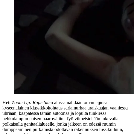
Heti
Zoom Up: Rape Site
n alussa nähdään oman lajinsa
kyseenalainen klassikkokohtaus sarjamurhaajaraiskaajan vaaniessa
uhriaan, kaapatessa tämän autoonsa ja lopulta tunkiessa
hehkulampun naisen haaroväliin. Työ viimeistellään tukevalla
polkaisulla genitaalialueelle, jonka jälkeen on edessä ruumin
dumppaaminen purkamista odottavan rakennuksen hissikuiluun,