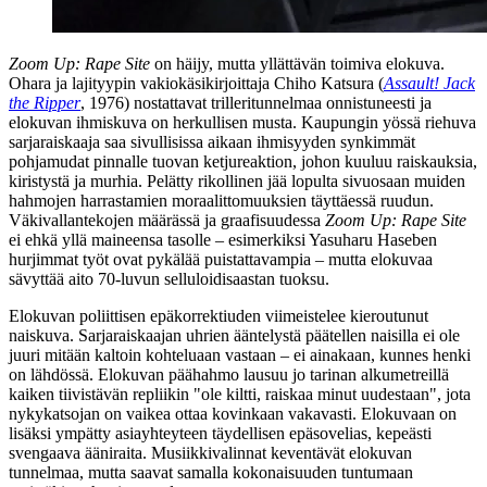
Zoom Up: Rape Site
on häijy, mutta yllättävän toimiva elokuva.
Ohara ja lajityypin vakiokäsikirjoittaja
Chiho Katsura
(
Assault! Jack
the Ripper
, 1976) nostattavat trilleritunnelmaa onnistuneesti ja
elokuvan ihmiskuva on herkullisen musta. Kaupungin yössä riehuva
sarjaraiskaaja saa sivullisissa aikaan ihmisyyden synkimmät
pohjamudat pinnalle tuovan ketjureaktion, johon kuuluu raiskauksia,
kiristystä ja murhia. Pelätty rikollinen jää lopulta sivuosaan muiden
hahmojen harrastamien moraalittomuuksien täyttäessä ruudun.
Väkivallantekojen määrässä ja graafisuudessa
Zoom Up: Rape Site
ei ehkä yllä maineensa tasolle – esimerkiksi
Yasuharu Haseben
hurjimmat työt ovat pykälää puistattavampia – mutta elokuvaa
sävyttää aito 70‑luvun selluloidisaastan tuoksu.
Elokuvan poliittisen epäkorrektiuden viimeistelee kieroutunut
naiskuva. Sarjaraiskaajan uhrien ääntelystä päätellen naisilla ei ole
juuri mitään kaltoin kohteluaan vastaan – ei ainakaan, kunnes henki
on lähdössä. Elokuvan päähahmo lausuu jo tarinan alkumetreillä
kaiken tiivistävän repliikin
"ole kiltti, raiskaa minut uudestaan"
, jota
nykykatsojan on vaikea ottaa kovinkaan vakavasti. Elokuvaan on
lisäksi ympätty asiayhteyteen täydellisen epäsovelias, kepeästi
svengaava ääniraita. Musiikkivalinnat keventävät elokuvan
tunnelmaa, mutta saavat samalla kokonaisuuden tuntumaan