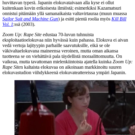
huvittavan typerä. Japanin elokuvataivaan alla kyse ei ollut
kuitenkaan kovin erikoisesta ilmiöstä; esimerkiksi Kazamatsuri
onnistui pitämään yllä samanaikaista valtavirtauraa (muun muassa
Sailor Suit and Machine Gun
) ja esitti pientä roolia myös
Kill Bill
Vol. 1
:ssä (2003).
Zoom Up: Rape Site
edustaa 70‑luvun tuhnuista
eksploitaatioelokuvaa niin hyvässä kuin pahassa. Elokuva ei aivan
vedä vertoja lajityypin parhaille saavutuksille, eikä se ole
väkivaltaelokuvana maineensa veroinen, mutta oman aikansa
tuotteena se on viehättävä pala täydellistä moraalittomuutta. On
vaikeaa, mutta tavattoman mielenkiintoista ajatella kuinka
Zoom Up:
Rape Site
n kaltaista elokuvaa on aikoinaan markkinoitu suuren
elokuvastudion viihdykkeenä elokuvateattereissa ympäri Japanin.