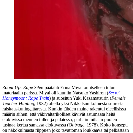
Zoom Up: Rape Site
n päätähti Erina Miyai on itselleen tutun
materiaalin parissa. Miyai oli kauniin
Natsuko Yashiron
(
Secret
Honeymoon: Rape Train
) ja suositun
Yuki Kazamatsurin
(
Female
Teacher Hunting
, 1982) ohella yksi Nikkatsun kolmesta suuresta
raiskauskuningattaresta. Kunkin tähden maine rakentui oleellisissa
määrin siihen, että väkivaltarikolliset kävivät astumassa heitä
elokuvissa mennen tullen ja palatessa, parhaimmillaan puolen
tusinaa kertaa samassa elokuvassa (
Outrage
, 1978). Koko konsepti
on näkökulmasta riippuen joko tavattoman loukkaava tai pelkästään