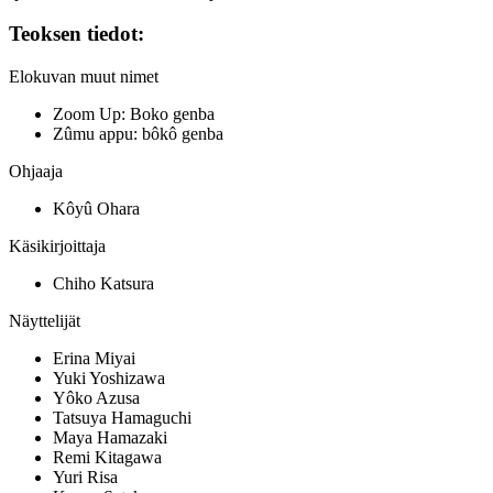
Teoksen tiedot:
Elokuvan muut nimet
Zoom Up: Boko genba
Zûmu appu: bôkô genba
Ohjaaja
Kôyû Ohara
Käsikirjoittaja
Chiho Katsura
Näyttelijät
Erina Miyai
Yuki Yoshizawa
Yôko Azusa
Tatsuya Hamaguchi
Maya Hamazaki
Remi Kitagawa
Yuri Risa