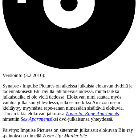
Versioinfo (3.2.2016):
Synapse / Impulse Pictures on aikeissa julkaista elokuvan dvd:llä ja
todennäköisesti Blu‑ray:llä lähitulevaisuudessa, mutta tarkka
julkaisuaika ei ole vielä tiedossa. Elokuvan nimi saattaa myös
vaihtua julkaisun yhteydessä, sillä esimerkiksi Amazon usein
kieltäytyy myymästä rape-sanan nimessään sisältäviä elokuvia.
Tämän takia elokuvan jatko‑osa
Zoom In: Rape Apartments
nimettiin
Sex Apartments
iksi dvd‑julkaisunsa yhteydessä.
Päivitys: Impulse Pictures on sittemmin julkaissut elokuvan Blu‑ray
‑painoksena nimellä
Zoom Up: Murder Site
.