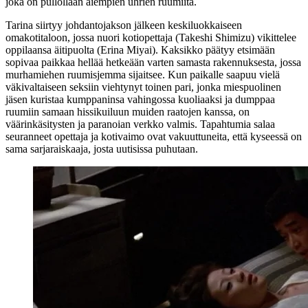
joka on pullollaan aiempien uhrien ruumiita.
Tarina siirtyy johdantojakson jälkeen keskiluokkaiseen
omakotitaloon, jossa nuori kotiopettaja (
Takeshi Shimizu
) vikittelee
oppilaansa äitipuolta (
Erina Miyai
). Kaksikko päätyy etsimään
sopivaa paikkaa hellää hetkeään varten samasta rakennuksesta, jossa
murhamiehen ruumisjemma sijaitsee. Kun paikalle saapuu vielä
väkivaltaiseen seksiin viehtynyt toinen pari, jonka miespuolinen
jäsen kuristaa kumppaninsa vahingossa kuoliaaksi ja dumppaa
ruumiin samaan hissikuiluun muiden raatojen kanssa, on
väärinkäsitysten ja paranoian verkko valmis. Tapahtumia salaa
seuranneet opettaja ja kotivaimo ovat vakuuttuneita, että kyseessä on
sama sarjaraiskaaja, josta uutisissa puhutaan.