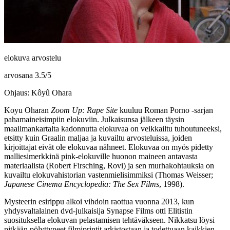
elokuva arvostelu
arvosana
3.5
/
5
Ohjaus: Kôyû Ohara
Koyu Oharan
Zoom Up: Rape Site
kuuluu Roman Porno ‑sarjan
pahamaineisimpiin elokuviin. Julkaisunsa jälkeen täysin
maailmankartalta kadonnutta elokuvaa on veikkailtu tuhoutuneeksi,
etsitty kuin Graalin maljaa ja kuvailtu arvosteluissa, joiden
kirjoittajat eivät ole elokuvaa nähneet. Elokuvaa on myös pidetty
malliesimerkkinä pink-elokuville huonon maineen antavasta
materiaalista (
Robert Firsching
, Rovi) ja sen murhakohtauksia on
kuvailtu elokuvahistorian vastenmielisimmiksi (
Thomas Weisser
;
Japanese Cinema Encyclopedia: The Sex Films
, 1998).
Mysteerin esirippu alkoi vihdoin raottua vuonna 2013, kun
yhdysvaltalainen dvd‑julkaisija Synapse Films otti Elitistin
suosituksella elokuvan pelastamisen tehtäväkseen. Nikkatsu löysi
pitkään pölyttyneet filmiprintit arkistostaan ja todettuaan kaikkien