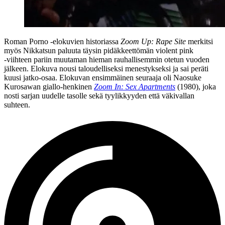
Roman Porno ‑elokuvien historiassa
Zoom Up: Rape Site
merkitsi
myös Nikkatsun paluuta täysin pidäkkeettömän violent pink
‑viihteen pariin muutaman hieman rauhallisemmin otetun vuoden
jälkeen. Elokuva nousi taloudelliseksi menestykseksi ja sai peräti
kuusi jatko-osaa. Elokuvan ensimmäinen seuraaja oli
Naosuke
Kurosawan
giallo-henkinen
Zoom In: Sex Apartments
(1980), joka
nosti sarjan uudelle tasolle sekä tyylikkyyden että väkivallan
suhteen.